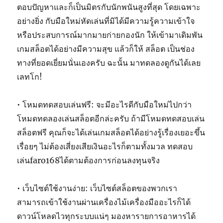
ตอบปัญหาและก็เป็นมิตรกับนักพนันสูงที่สุด โดยเฉพาะ
อย่างยิ่ง กับมือใหม่หัดเล่นที่มิได้มีความรู้ความเข้าใจ
หรือประสบการณ์มากมายก่ายกองนัก ให้เข้ามาเดิมพัน
เกมสล็อตได้อย่างมีความสุข แล้วก็ให้ สล็อต เป็นช่อง
ทางที่ยอดเยี่ยมนั่นเองครับ ฉะนั้น มาทดลองดูกันได้เลย
เลทโก!
• โหมดทดสอบเล่นฟรี: จะมีอะไรดีกับมือใหม่ไปกว่า
โหมดทดลองเล่นสล็อตอีกล่ะครับ ถ้ามีโหมดทดสอบเล่น
สล็อตฟรี คุณก็จะได้เล่นเกมสล็อตได้อย่างรู้เรื่องเยอะขึ้น
เรื่อยๆ ไม่ต้องเสี่ยงเสียเงินอะไรก็ตามทั้งมวล ทดสอบ
เล่นfaro168ได้ตามต้องการก่อนลงทุนจริง
• เว็บไซต์ใช้งานง่าย: เว็บไซต์สล็อตของพวกเรา
สามารถเข้าใช้งานผ่านเครื่องไม้เครื่องมืออะไรก็ได้
ดาวน์โหลดไวทุกระบบแน่ๆ มองหารายการอาหารได้