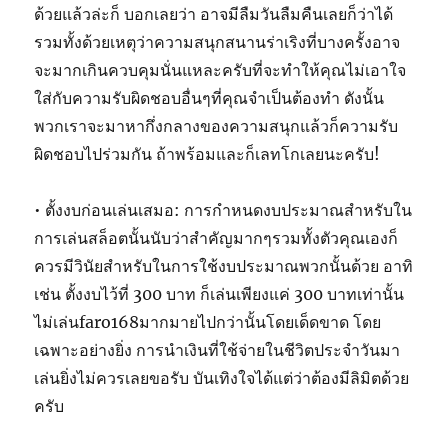
ด้วยแล้วล่ะก็ บอกเลยว่า อาจมีลืมวันลืมคืนเลยก็ว่าได้
รวมทั้งด้วยเหตุว่าความสนุกสนานร่าเริงที่บางครั้งอาจ
จะมากเกินควบคุมนั่นแหละครับที่จะทำให้คุณไม่เอาใจ
ใส่กับความรับผิดชอบอื่นๆที่คุณจำเป็นต้องทำ ดังนั้น
พวกเราจะมาหากึ่งกลางของความสนุกแล้วก็ความรับ
ผิดชอบไปร่วมกัน ถ้าพร้อมและก็เลทโกเลยนะครับ!
• ตั้งงบก่อนเล่นเสมอ: การกำหนดงบประมาณสำหรับใน
การเล่นสล็อตนั้นนับว่าสำคัญมากๆรวมทั้งตัวคุณเองก็
ควรมีวินัยสำหรับในการใช้งบประมาณพวกนั้นด้วย อาทิ
เช่น ตั้งงบไว้ที่ 300 บาท ก็เล่นเพียงแค่ 300 บาทเท่านั้น
ไม่เล่นfaro168มากมายไปกว่านั้นโดยเด็ดขาด โดย
เฉพาะอย่างยิ่ง การนำเงินที่ใช้จ่ายในชีวิตประจำวันมา
เล่นยิ่งไม่ควรเลยขอรับ บันเทิงใจได้แต่ว่าต้องมีลิมิตด้วย
ครับ