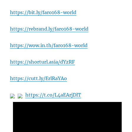
https://bit.ly/faro168-world
https://rebrand.ly/faro168-world
https://wow.in.th/faro168-world
https://shorturl.asia/dYzRF
https://cutt.ly/ErlRaYAo
https://t.co/L4aEArjDlT