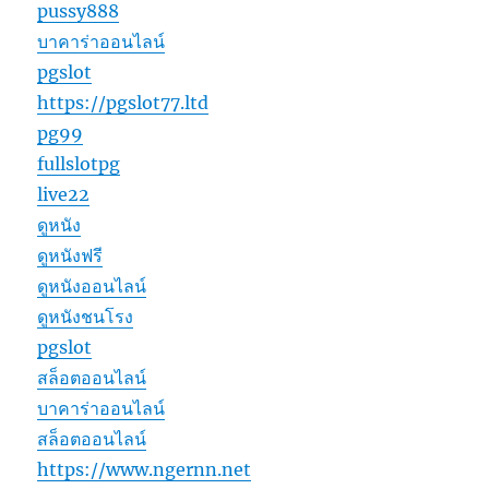
pussy888
บาคาร่าออนไลน์
pgslot
https://pgslot77.ltd
pg99
fullslotpg
live22
ดูหนัง
ดูหนังฟรี
ดูหนังออนไลน์
ดูหนังชนโรง
pgslot
สล็อตออนไลน์
บาคาร่าออนไลน์
สล็อตออนไลน์
https://www.ngernn.net