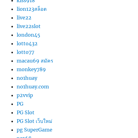
kiss918
lion123สล็อต
live22
live22slot
london45
lotto432
lotto77
macau69 สมัคร
monkey789
no1huay
no1huay.com
p2vvip
PG
PG Slot
PG Slot เว็บใหม่
pg SuperGame