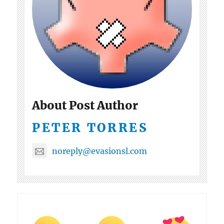
About Post Author
PETER TORRES
noreply@evasionsl.com