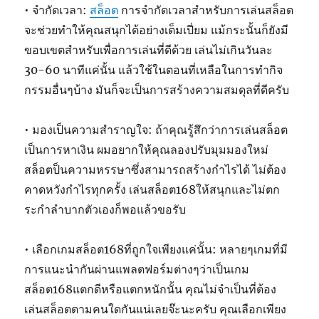
• จำกัดเวลา:
สล็อต
การจำกัดเวลาสำหรับการเล่นสล็อต
จะช่วยทำให้คุณสนุกได้อย่างเต็มเปี่ยม แม้กระนั้นก็ยังมี
ขอบเขตสำหรับเพื่อการเล่นที่ดีด้วย เล่นไม่เกินวันละ
30-60 นาทีแค่นั้น แล้วใช้ในตอนที่เหลือในการทำกิจ
กรรมอื่นๆบ้าง มันก็จะเป็นการสร้างความสมดุลที่ดีครับ
• มองเป็นความสำราญใจ: ถ้าคุณรู้สึกว่าการเล่นสล็อต
เป็นการหาเงิน ผมอยากให้คุณลองปรับมุมมองใหม่
สล็อตป็นความหรรษาซึ่งสามารถสร้างกำไรได้ ไม่ต้อง
คาดหวังกำไรทุกครั้ง เล่นสล็อต168ให้สนุกและไม่ตก
ระกำลำบากตัวเองก็พอแล้วขอรับ
• เลือกเกมสล็อต168ที่ถูกใจเพียงแค่นั้น: หลายๆเกมที่มี
การแนะนำกันผ่านแพลตฟอร์มต่างๆว่าเป็นเกม
สล็อต168แตกดีหรือแตกหนักนั้น คุณไม่จำเป็นที่ต้อง
เล่นสล็อตตามคนใดกันแน่เลยจ๊ะนะครับ คุณเลือกเพียง