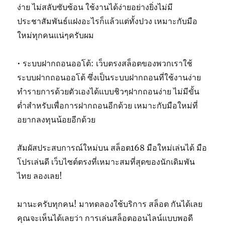
ง่าย ไม่สลับซับซ้อน ใช้งานได้ง่ายอย่างยิ่งไม่มี
ประชาสัมพันธ์แฝงอะไรก็แล้วแต่ทั้งปวง เหมาะกับมือ
ใหม่ทุกคนแน่ๆครับผม
• ระบบฝากถอนออโต้: เว็บตรงสล็อตของพวกเราใช้
ระบบฝากถอนออโต้ ซึ่งเป็นระบบฝากถอนที่ใช้งานง่าย
ทำรายการด้วยตัวเองได้แบบชิวๆฝากถอนง่าย ไม่มีขั้น
ต่ำสำหรับเพื่อการฝากถอนอีกด้วย เหมาะกับมือใหม่ที่
อยากลงทุนน้อยอีกด้วย
สัมผัสประสบการณ์ใหม่บน สล็อต168 มือใหม่เล่นได้ มือ
โปรเล่นดี เว็บไซต์ตรงที่เหมาะสมที่สุดของนักเดิมพัน
ไทย ลองเลย!
มานะครับทุกคน! มาทดลองใช้บริการ สล็อต กันได้เลย
คุณจะเห็นได้เลยว่า การเล่นสล็อตออนไลน์แบบพอดี