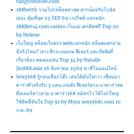
tangtem168e.com
188betth รวมโปรสล็อตล่าสุด ฝากน้อยรับโบนัส
เยอะ คุ้มที่สุด 25 SEP 69 เวปไซต์ แจกหนัก
188Bets4.com casino เว็บแม่ เครดิตฟรี Top 20
by Helene
เว็บใหญ่ สล็อตเว็บตรง webแจกหนัก สล็อตแตกง่าย
มีจริงไหม? เจาะลึกระบบเกม ฟีเจอร์ และปัจจัยที่
เกี่ยวข้อง ทดลองเล่น Top 34 by Natalie
Jin888.asia 26 สิงหาคม 2569 คาสิโนออนไลน์
Sexy168 รู้ก่อนเลือกโต๊ะ เล่นได้มั่นใจกว่า เซียนบา
คาร่าตัวจริงรับ 3 แสน เกมดัง ฟีเจอร์ครบ บาคาร่าสด
ดีลเลอร์สาวสวย บาคาร่า168 สมัครไว ได้โปรใหญ่
ใช้สิทธิ์ทันใจ Top 91 by Myra sexy168c.com 10
ก.ค. 69