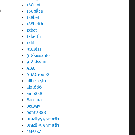
168slot
็
168สล็อต
188bet
188betth
1xbet
1xbetth
1xbit
918Kiss
918kissauto
918kissme
ABA
ABAGroup2
allbet24hr
alot666
amb888
Baccarat
betway
bonus888
brazil999 ทางเข้า
brazil999 ทางเข้า
cafe444