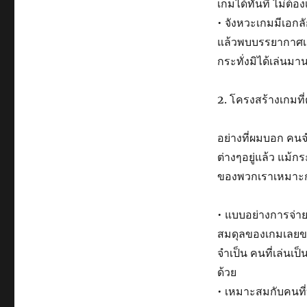
เกมได้ทันที ไม่ต้อง
• จังหวะเกมมีเอก
แล้วพบบรรยากาศเดิม
กระทั่งมิได้เล่นมา
2. โครงสร้างเกมท
อย่างที่ผมบอก คน
ต่างๆอยู่แล้ว แม้
ของพวกเราเหมาะกับ
• แบบอย่างการจ่าย
สมดุลของเกมเลยขอร
จำเป็น คนที่เล่นเ
ด้วย
• เหมาะสมกับคนที่