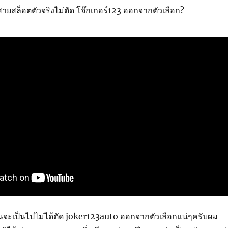
้สายสล็อตตัวจริงไม่ตัด โจ๊กเกอร์123 ออกจากตัวเลือก?
นานจะเป็นไปไม่ได้ตัด joker123auto ออกจากตัวเลือกแน่ๆครับผม