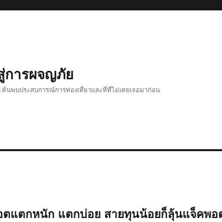
สู่การผจญภัย
้นพบประสบการณ์การท่องเที่ยวและที่ที่ไม่เคยเจอมาก่อน
อตแตกหนัก แตกบ่อย สายทุนน้อยก็ลุ้นแจ็คพอ