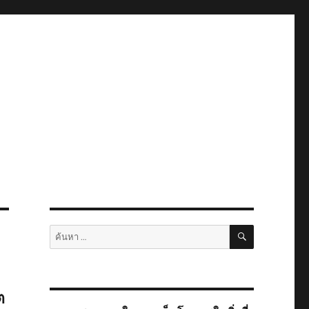
ค้นหา
ค้นหา:
ต