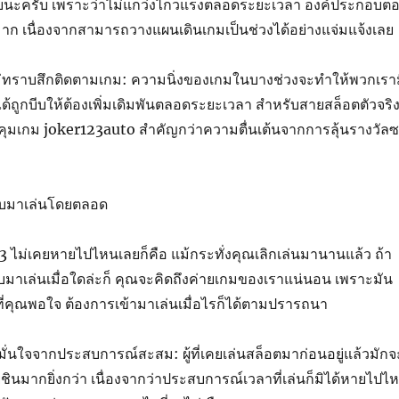
ยนะครับ เพราะว่าไม่แกว่งไกวแรงตลอดระยะเวลา องค์ประกอบต
มาก เนื่องจากสามารถวางแผนเดินเกมเป็นช่วงได้อย่างแจ่มแจ้งเลย
ม่ทราบสึกติดตามเกม: ความนิ่งของเกมในบางช่วงจะทำให้พวกเราม
ได้ถูกบีบให้ต้องเพิ่มเดิมพันตลอดระยะเวลา สำหรับสายสล็อตตัวจริ
วบคุมเกม joker123auto สำคัญกว่าความตื่นเต้นจากการลุ้นรางวัล
กลับมาเล่นโดยตลอด
123 ไม่เคยหายไปไหนเลยก็คือ แม้กระทั่งคุณเลิกเล่นมานานแล้ว ถ้า
บมาเล่นเมื่อใดล่ะก็ คุณจะคิดถึงค่ายเกมของเราแน่นอน เพราะมัน
่คุณพอใจ ต้องการเข้ามาเล่นเมื่อไรก็ได้ตามปรารถนา
ะมั่นใจจากประสบการณ์สะสม: ผู้ที่เคยเล่นสล็อตมาก่อนอยู่แล้วมักจ
ยชินมากยิ่งกว่า เนื่องจากว่าประสบการณ์เวลาที่เล่นก็มิได้หายไปไ