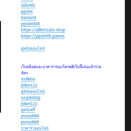
1xbetth
pgslot
funny18
pgslot888
https://allbet24hr.shop
https://pgslotth.games
ดูหนังออนไลน์
เว็บสล็อตและบาคาร่าของโครตดีเว็บนี้เล่นแล้วรวย
จัดๆ
918kiss
joker123
ดูหนังออนไลน์
sa gaming
joker123
ดูหนังฟรี
pussy888
pussy888
บาคาร่าออนไลน์