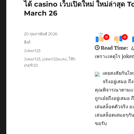
ได้ casino เว็บเปิดใหม่ ใหม่ล่าส
March 26
เขียน
20 กุมภาพันธ์ 2026
0
0
เมื่อ
รูป
ลิงก์
Read Time:
4
แบบ
หมวด
Joker123
เรื่อง
เพราะเหตุไร joker1
หมู่
ป้าย
Joker123
,
joker123auto
,
โจ๊ก
กำกับ
เกอร์123
เคยสงสัยกันไหม
จริงอยู่เสมอ ถ
คุณพิจารณาตามแวดวง
ถูกเอ๋ยถึงอยู่เสมอ
เล่นสล็อตตัวจริง 
เล่นสล็อตเสมอๆกั
ขอรับ