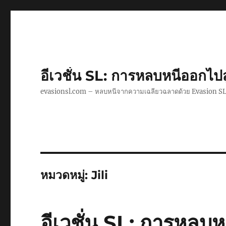
อีเวชั่น SL: การหลบหนีออกไป
evasionsl.com – หลบหนีจากความเฉลียวฉลาดด้วย Evasion SL ค
หมวดหมู่:
Jili
อีเวชั่น SL: การหลบ