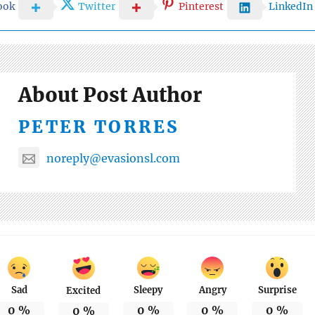
ook
Twitter
Pinterest
LinkedIn
About Post Author
PETER TORRES
noreply@evasionsl.com
Sad
Sleepy
Angry
Surprise
Excited
0
%
0
%
0
%
0
%
0
%