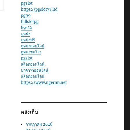
pgslot
https://pgslot77.ltd
pg99
fullslotpg
live22
ดูหนัง
ดูหนังฟรี
ดูหนังออนไลน์
ดูหนังชนโรง
pgslot
สล็อตออนไลน์
บาคาร่าออนไลน์
สล็อตออนไลน์
https://www.ngernn.net
คลังเก็บ
กรกฎาคม 2026