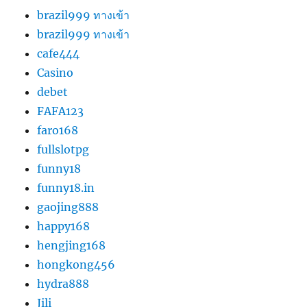
brazil999 ทางเข้า
brazil999 ทางเข้า
cafe444
Casino
debet
FAFA123
faro168
fullslotpg
funny18
funny18.in
gaojing888
happy168
hengjing168
hongkong456
hydra888
Jili