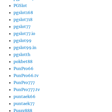
PGSlot
pgslot168
pgslot718
pgslot77
pgslot77.io
pgslot99
pgslot99.in
pgslotth
pokbet88
PunPro66
PunPro66.tv
PunPro777
PunPro777.tv
puntaek66
puntaek77
Pussy888