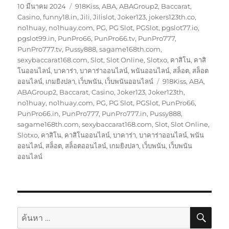
เขียน
หมวด
10 มีนาคม 2024
918Kiss
,
ABA
,
ABAGroup2
,
Baccarat
,
เมื่อ
หมู่
Casino
,
funny18.in
,
Jili
,
Jilislot
,
Joker123
,
jokers123th.co
,
no1huay
,
no1huay.com
,
PG
,
PG Slot
,
PGSlot
,
pgslot77.io
,
pgslot99.in
,
PunPro66
,
PunPro66.tv
,
PunPro777
,
PunPro777.tv
,
Pussy888
,
sagame168th.com
,
sexybaccarat168.com
,
Slot
,
Slot Online
,
Slotxo
,
คาสิโน
,
คาสิ
โนออนไลน์
,
บาคาร่า
,
บาคาร่าออนไลน์
,
พนันออนไลน์
,
สล็อต
,
สล็อต
ป้าย
ออนไลน์
,
เกมยิงปลา
,
เว็บพนัน
,
เว็บพนันออนไลน์
918Kiss
,
ABA
,
กำกับ
ABAGroup2
,
Baccarat
,
Casino
,
Joker123
,
Joker123th
,
no1huay
,
no1huay.com
,
PG
,
PG Slot
,
PGSlot
,
PunPro66
,
PunPro66.in
,
PunPro777
,
PunPro777.in
,
Pussy888
,
sagame168th.com
,
sexybaccarat168.com
,
Slot
,
Slot Online
,
Slotxo
,
คาสิโน
,
คาสิโนออนไลน์
,
บาคาร่า
,
บาคาร่าออนไลน์
,
พนัน
ออนไลน์
,
สล็อต
,
สล็อตออนไลน์
,
เกมยิงปลา
,
เว็บพนัน
,
เว็บพนัน
ออนไลน์
ค้นห
ค้นหา: