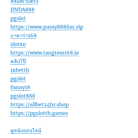
สล็อตเว็บตรง
JINDA888
pgslot
https://www.pussy888fun.vip
บาคาร่า168
slotxo
https://www.tangtem168.io
คลิปโป๊
1xbetth
pgslot
funny18
pgslot888
https://allbet24hr.shop
https://pgslotth.games
ดูหนังออนไลน์