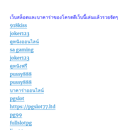
เว็บสล็อตและบาคาร่าของโครตดีเว็บนี้เล่นแล้วรวยจัดๆ
918kiss
joker123
ดูหนังออนไลน์
sa gaming
joker123
ดูหนังฟรี
pussy888
pussy888
บาคาร่าออนไลน์
pgslot
https://pgslot77.ltd
pg99
fullslotpg