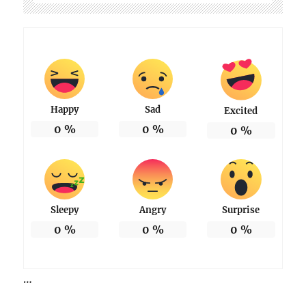
Happy
Sad
Excited
0
%
0
%
0
%
Sleepy
Angry
Surprise
0
%
0
%
0
%
…