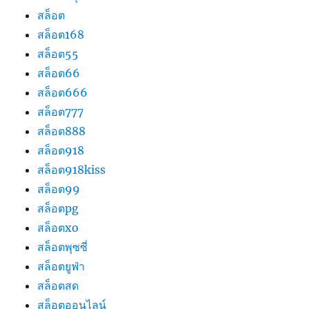
สล็อต
สล็อต168
สล็อต55
สล็อต66
สล็อต666
สล็อต777
สล็อต888
สล็อต918
สล็อต918kiss
สล็อต99
สล็อตpg
สล็อตxo
สล็อตพุซซี่
สล็อตยูฟ่า
สล็อตสด
สล็อตออนไลน์