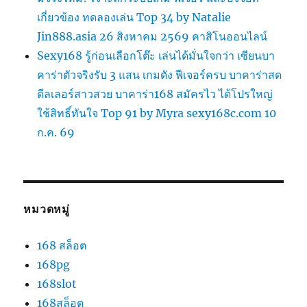
เกี่ยวข้อง ทดลองเล่น Top 34 by Natalie
Jin888.asia 26 สิงหาคม 2569 คาสิโนออนไลน์
Sexy168 รู้ก่อนเลือกโต๊ะ เล่นได้มั่นใจกว่า เซียนบา
คาร่าตัวจริงรับ 3 แสน เกมดัง ฟีเจอร์ครบ บาคาร่าสด
ดีลเลอร์สาวสวย บาคาร่า168 สมัครไว ได้โปรใหญ่
ใช้สิทธิ์ทันใจ Top 91 by Myra sexy168c.com 10
ก.ค. 69
หมวดหมู่
168 สล็อต
168pg
168slot
168สล็อต