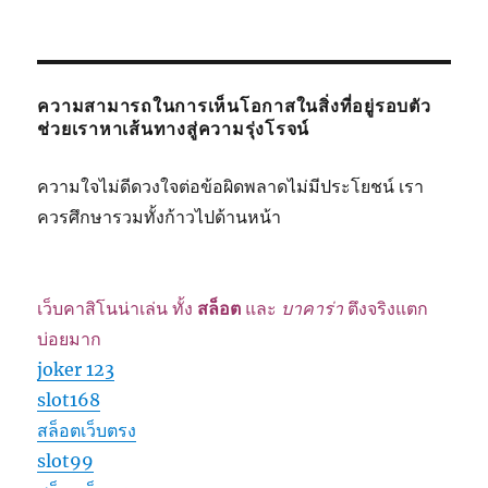
ความสามารถในการเห็นโอกาสในสิ่งที่อยู่รอบตัว
ช่วยเราหาเส้นทางสู่ความรุ่งโรจน์
ความใจไม่ดีดวงใจต่อข้อผิดพลาดไม่มีประโยชน์ เรา
ควรศึกษารวมทั้งก้าวไปด้านหน้า
เว็บคาสิโนน่าเล่น ทั้ง
สล็อต
และ
บาคาร่า
ตึงจริงแตก
บ่อยมาก
joker 123
slot168
สล็อตเว็บตรง
slot99