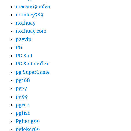
macau69 สมัคร
monkey789
no1huay
no1huay.com
p2vvip
PG
PG Slot
PG Slot เว็บใหม่
pg SuperGame
pg168
pg77
pg99
pgceo
pgfish
Pgheng99
pgjoker69