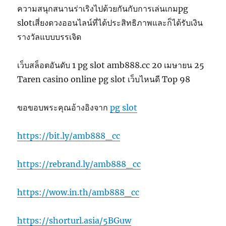
ความสนุกสนานร่าเริงไปด้วยกันกับการเล่นเกมpg
slotเสี่ยงดวงออนไลน์ที่ได้ประสิทธิภาพและก็ได้รับเงิน
รางวัลแบบบรรเจิด
เว็บสล็อตอันดับ 1 pg slot amb888.cc 20 เมษายน 25
Taren casino online pg slot เว็บไหนดี Top 98
ขอขอบพระคุณอ้างอิงจาก
pg slot
https://bit.ly/amb888_cc
https://rebrand.ly/amb888_cc
https://wow.in.th/amb888_cc
https://shorturl.asia/5BGuw