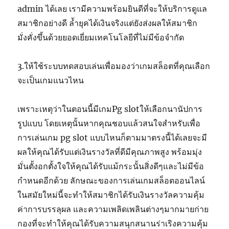
admin ได้เลย เรามีความพร้อมยินดีที่จะให้บริการดูแล
สมาชิกอย่างดี ล้ำยุคได้เงินจริงแต่ยังส่งผลให้สมาชิก
มั่งคั่งขึ้นด้วยยอดเยี่ยมเทคโนโลยีที่ไม่มีข้อจำกัด
3.ให้ใช้ระบบทดสอบเล่นเพื่อมองว่าเกมสล็อตที่คุณเลือก
จะเป็นเกมแนวไหน
เพราะเหตุว่าในตอนนี้มีเกมPg slotให้เลือกนานัปการ
รูปแบบ โดยเหตุนั้นหากคุณชอบแล้วสนใจสำหรับเพื่อ
การเล่นเกม pg slot แบบไหนก็ตามมาตรงนี้ได้เลยจะมี
ผลให้คุณได้รับแต่เงินรางวัลที่ดีมีคุณภาพสูง พร้อมมุ่ง
มั่นตั้งอกตั้งใจให้คุณได้รับแม้กระนั้นสิ่งดีๆและไม่มีข้อ
กำหนดอีกด้วย ลักษณะของการเล่นเกมสล็อตออนไลน์
ในสมัยใหม่นี้จะทำให้สมาชิกได้รับเงินรางวัลความคุ้ม
ค่าการบรรลุผล และความเพลิดเพลินต่างๆมากมายก่าย
กองที่จะทำให้คุณได้รับความสนุกสนานร่าเริงความคุ้ม