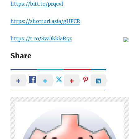
https://bitt.to/prqcvl
https://shorturl.asia/gHFCR
https://t.co/SwOkkiaR5z
Share