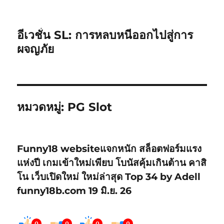
อีเวชั่น SL: การหลบหนีออกไปสู่การ
ผจญภัย
หมวดหมู่:
PG Slot
Funny18 websiteแจกหนัก สล็อตฟอร์มแรง
แห่งปี เกมเข้าใหม่เพียบ โบนัสคุ้มเกินต้าน คาสิ
โน เว็บเปิดใหม่ ใหม่ล่าสุด Top 34 by Adell
funny18b.com 19 มิ.ย. 26
0
0
0
0