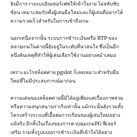
ยังมีการวางแบบอินเทอร์เฟซให้เข้าใจง่าย ไม่สลับซับ
ซ้อน เหมาะสมกับทั้งผู้เล่นมือใหม่และก็ผู้เล่นที่อยากได้
ความรวดเร็วสำหรับในการเข้าถึงเกม
นอกเหนือจากนั้น ระบบการชำระเงินหรือ RTP ของ
หลายเกมในค่ายนี้ยังอยู่ในระดับที่น่าสนใจ ซึ่งเป็นอีก
หนึ่งต้นเหตุที่ทำให้ผู้เล่นเลือกใช้งานอย่างสม่ำเสมอ
เพราะอะไรสล็อตค่าย pgslot ก็เลยเหมาะสำหรับมือ
ใหม่ที่ไม่มีประสบการณ์มาก่อน
ความเด่นของสล็อตค่ายนี้มิได้อยู่เพียงแค่เรื่องภาพสวย
หรือความสนุกสนานร่าเริงเท่านั้น แม้กระนั้นยังรวมทั้ง
โครงสร้างระบบที่เอื้อต่อการเรียนของผู้เล่นใหม่อย่าง
แท้จริง อีกทั้งในเรื่องของการควบคุมเกมPG ฟีเจอร์
เสริม รวมทั้งรูปแบบการชำระเงินที่เข้าใจได้อย่าง