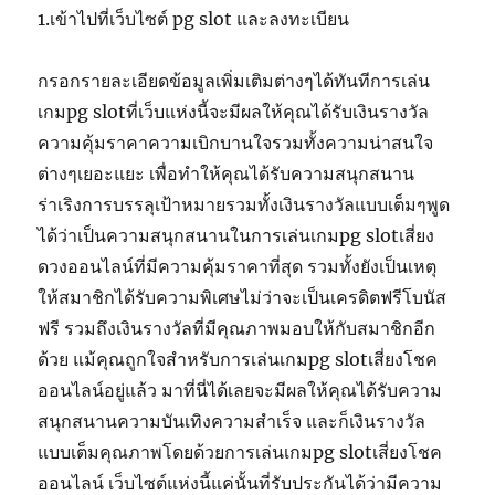
1.เข้าไปที่เว็บไซต์ pg slot และลงทะเบียน
กรอกรายละเอียดข้อมูลเพิ่มเติมต่างๆได้ทันทีการเล่น
เกมpg slotที่เว็บแห่งนี้จะมีผลให้คุณได้รับเงินรางวัล
ความคุ้มราคาความเบิกบานใจรวมทั้งความน่าสนใจ
ต่างๆเยอะแยะ เพื่อทำให้คุณได้รับความสนุกสนาน
ร่าเริงการบรรลุเป้าหมายรวมทั้งเงินรางวัลแบบเต็มๆพูด
ได้ว่าเป็นความสนุกสนานในการเล่นเกมpg slotเสี่ยง
ดวงออนไลน์ที่มีความคุ้มราคาที่สุด รวมทั้งยังเป็นเหตุ
ให้สมาชิกได้รับความพิเศษไม่ว่าจะเป็นเครดิตฟรีโบนัส
ฟรี รวมถึงเงินรางวัลที่มีคุณภาพมอบให้กับสมาชิกอีก
ด้วย แม้คุณถูกใจสำหรับการเล่นเกมpg slotเสี่ยงโชค
ออนไลน์อยู่แล้ว มาที่นี่ได้เลยจะมีผลให้คุณได้รับความ
สนุกสนานความบันเทิงความสำเร็จ และก็เงินรางวัล
แบบเต็มคุณภาพโดยด้วยการเล่นเกมpg slotเสี่ยงโชค
ออนไลน์ เว็บไซต์แห่งนี้แค่นั้นที่รับประกันได้ว่ามีความ