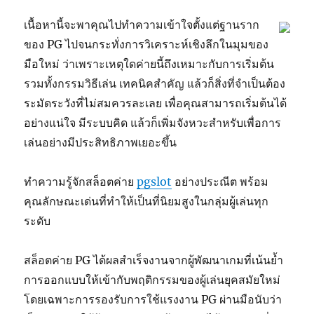
เนื้อหานี้จะพาคุณไปทำความเข้าใจตั้งแต่ฐานราก
ของ PG ไปจนกระทั่งการวิเคราะห์เชิงลึกในมุมของ
มือใหม่ ว่าเพราะเหตุใดค่ายนี้ถึงเหมาะกับการเริ่มต้น
รวมทั้งกรรมวิธีเล่น เทคนิคสำคัญ แล้วก็สิ่งที่จำเป็นต้อง
ระมัดระวังที่ไม่สมควรละเลย เพื่อคุณสามารถเริ่มต้นได้
อย่างแน่ใจ มีระบบคิด แล้วก็เพิ่มจังหวะสำหรับเพื่อการ
เล่นอย่างมีประสิทธิภาพเยอะขึ้น
ทำความรู้จักสล็อตค่าย
pgslot
อย่างประณีต พร้อม
คุณลักษณะเด่นที่ทำให้เป็นที่นิยมสูงในกลุ่มผู้เล่นทุก
ระดับ
สล็อตค่าย PG ได้ผลสำเร็จงานจากผู้พัฒนาเกมที่เน้นย้ำ
การออกแบบให้เข้ากับพฤติกรรมของผู้เล่นยุคสมัยใหม่
โดยเฉพาะการรองรับการใช้แรงงาน PG ผ่านมือนับว่า