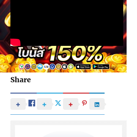
Share