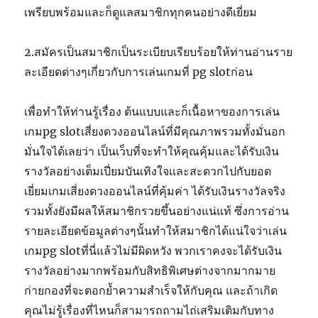
เพรียบพร้อมและก็ดูแลสมาชิกทุกคนอย่างดีเยี่ยม
2.สมัครเป็นสมาชิกเป็นระเบียบเรียบร้อยให้ท่านอ่านราย
ละเอียดต่างๆเกี่ยวกับการเล่นเกมที่ pg slotก่อน
เพื่อทำให้ท่านรู้เรื่อง ต้นแบบและก็เนื้อหาของการเล่น
เกมpg slotเสี่ยงดวงออนไลน์ที่มีคุณภาพรวมทั้งมั่นอก
มั่นใจได้เลยว่า เป็นเว็บที่จะทำให้คุณคุ้มและได้รับเงิน
รางวัลอย่างเต็มเปี่ยมบันเทิงใจและสะดวกไปกับยอด
เยี่ยมเกมเสี่ยงดวงออนไลน์ที่คุ้มค่า ได้รับเงินรางวัลจริง
รวมทั้งยังมีผลให้สมาชิกรวยขึ้นอย่างแน่แท้ ซึ่งการอ่าน
รายละเอียดข้อมูลต่างๆนั้นทำให้สมาชิกได้แน่ใจว่าเล่น
เกมpg slotที่นี่แล้วไม่มีผิดหวัง พวกเราคงจะได้รับเงิน
รางวัลอย่างมากพร้อมกับสิทธิพิเศษต่างจากมากมาย
ก่ายกองที่จะตอกย้ำความสำเร็จให้กับคุณ และถ้าเกิด
คุณไม่รู้เรื่องที่ไหนก็สามารถถามไถ่เสริมเติมกับทาง