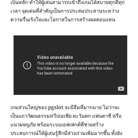
เป็นหลัก ทำให้ผู้เล่นสามารถเข้าถึงเกมได้สบายทุกที่ทุก
เวลา จุดเด่นที่สำคัญเป็นการประสมประสานระหว่าง
ความรื่นเริงใจและโอกาสในการสร้างผลตอบแทน
เกมส่วนใหญ่ของ pgslot จะมีธีมที่มากมาย ไม่ว่าจะ
เป็นแถววัฒนธรรมทวีปเอเชีย ตะวันตก แฟนตาซี หรือ
แนวผจญภัย พร้อมระบบเอฟเฟกต์ที่ช่วยสร้าง
ประสบการณ์ให้ผู้เล่นรู้สึกมีส่วนร่วมเพิ่มมากขึ้น ทั้งยัง