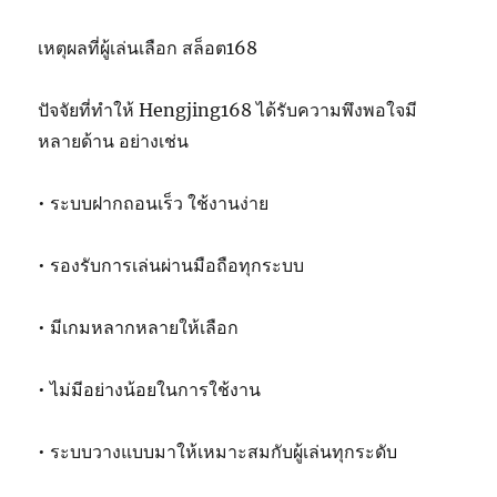
เหตุผลที่ผู้เล่นเลือก สล็อต168
ปัจจัยที่ทำให้ Hengjing168 ได้รับความพึงพอใจมี
หลายด้าน อย่างเช่น
• ระบบฝากถอนเร็ว ใช้งานง่าย
• รองรับการเล่นผ่านมือถือทุกระบบ
• มีเกมหลากหลายให้เลือก
• ไม่มีอย่างน้อยในการใช้งาน
• ระบบวางแบบมาให้เหมาะสมกับผู้เล่นทุกระดับ