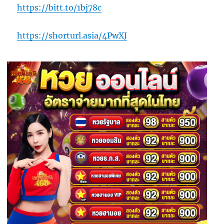
https://bitt.to/1bj78c
https://shorturl.asia/4PwXJ