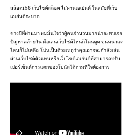
สล็อต168 เว็บไซต์สล็อต ไม่ผ่านเอเย่นต์ ในสมัยที่เว็บ
เอเย่นต์ระบาด
ช่วงปีที่ผ่านมา ผมมั่นใจว่าผู้คนจำนวนมากน่าจะพบเจอ
ปัญหาคล้ายกัน คือเล่นเว็บไซต์ไหนก็โดนดูด ทุนหนาแค่
ไหนก็ไม่เหลือ โน่นเป็นด้วยเหตุว่าคุณอาจจะกำลังเล่น
ผ่านเว็บไซต์ตัวแทนหรือเว็บไซต์เอเย่นต์ที่สามารถปรับ
เปอร์เซ็นต์การแตกของโบนัสได้ตามที่ใจต้องการ