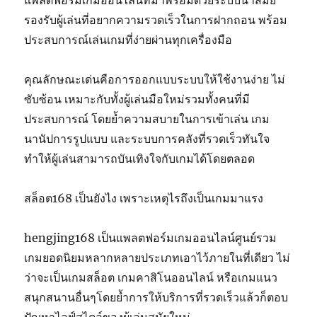
แพลตฟอร์มเกมออนไลน์ที่มาพร้อมด้วยระบบนำสมัย
รองรับผู้เล่นที่อยากความรวดเร็วในการฝากถอน พร้อม
ประสบการณ์เล่นเกมที่ง่ายผ่านทุกเครื่องมือ
คุณลักษณะเด่นคือการออกแบบระบบให้ใช้งานง่าย ไม่
ซับซ้อน เหมาะกับทั้งผู้เล่นมือใหม่รวมทั้งคนที่มี
ประสบการณ์ โดยย้ำความสบายในการเข้าเล่น เกม
นานัปการรูปแบบ และระบบการคลังที่รวดเร็วทันใจ
ทำให้ผู้เล่นสามารถบันเทิงใจกับเกมได้โดยตลอด
สล็อต168 เป็นยังไง เพราะเหตุไรถึงเป็นเกมมาแรง
hengjing168 เป็นแพลตฟอร์มเกมออนไลน์ศูนย์รวม
เกมยอดนิยมหลากหลายประเภทเอาไว้ภายในที่เดียว ไม่
ว่าจะเป็นเกมสล็อต เกมคาสิโนออนไลน์ หรือเกมแนว
สนุกสนานอื่นๆโดยย้ำการให้บริการที่รวดเร็วแล้วก็ตอบ