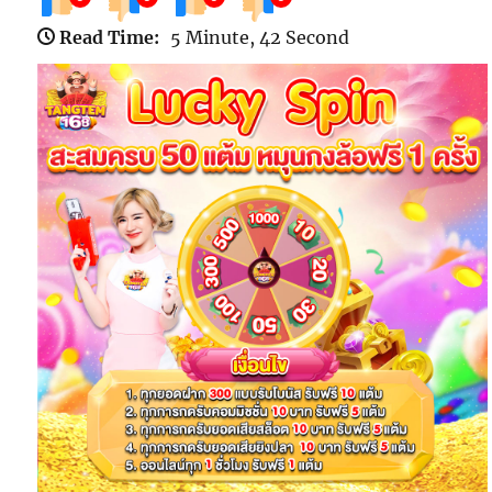
Read Time:
5 Minute, 42 Second