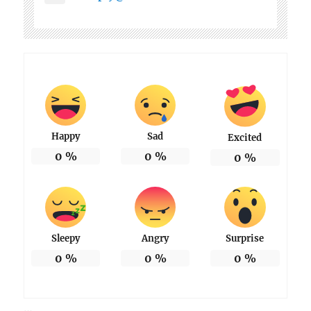
Happy
Sad
Excited
0
%
0
%
0
%
Sleepy
Angry
Surprise
0
%
0
%
0
%
…