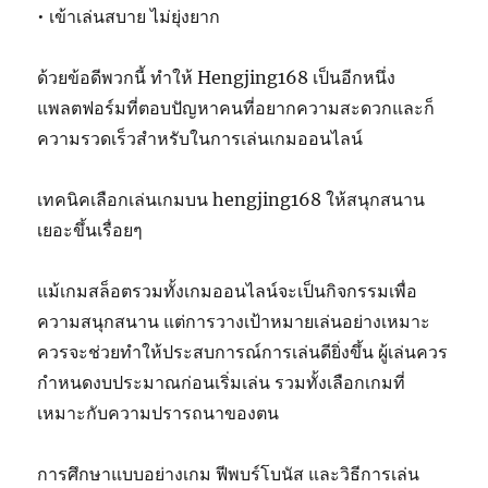
• เข้าเล่นสบาย ไม่ยุ่งยาก
ด้วยข้อดีพวกนี้ ทำให้ Hengjing168 เป็นอีกหนึ่ง
แพลตฟอร์มที่ตอบปัญหาคนที่อยากความสะดวกและก็
ความรวดเร็วสำหรับในการเล่นเกมออนไลน์
เทคนิคเลือกเล่นเกมบน hengjing168 ให้สนุกสนาน
เยอะขึ้นเรื่อยๆ
แม้เกมสล็อตรวมทั้งเกมออนไลน์จะเป็นกิจกรรมเพื่อ
ความสนุกสนาน แต่การวางเป้าหมายเล่นอย่างเหมาะ
ควรจะช่วยทำให้ประสบการณ์การเล่นดียิ่งขึ้น ผู้เล่นควร
กำหนดงบประมาณก่อนเริ่มเล่น รวมทั้งเลือกเกมที่
เหมาะกับความปรารถนาของตน
การศึกษาแบบอย่างเกม ฟีพบร์โบนัส และวิธีการเล่น