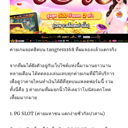
ค่ายเกมยอดฮิตบน tangtem168 ที่ผมลองแล้วแตกจริง
จากที่ผมได้ฝังตัวอยู่กับเว็บไซต์แห่งนี้มานานยาวนาน
หลายเดือน ได้ทดลองเล่นแทบทุกค่ายเกมที่มีให้บริการ
เพื่อดูว่าค่ายไหนทำเงินได้ดีที่สุดบนแพลตฟอร์มนี้ รวม
ทั้งนี่คือ 3 ค่ายเกมที่ผมยกนิ้วให้เลยว่าโบนัสแตกโหด
เหี้ยมมากมาย
1. PG SLOT (ค่ายมหาชน แตกง่ายชั่วกัลปวสาน)