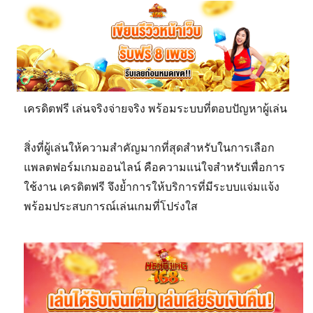
เครดิตฟรี เล่นจริงจ่ายจริง พร้อมระบบที่ตอบปัญหาผู้เล่น
สิ่งที่ผู้เล่นให้ความสำคัญมากที่สุดสำหรับในการเลือก
แพลตฟอร์มเกมออนไลน์ คือความแน่ใจสำหรับเพื่อการ
ใช้งาน เครดิตฟรี จึงย้ำการให้บริการที่มีระบบแจ่มแจ้ง
พร้อมประสบการณ์เล่นเกมที่โปร่งใส