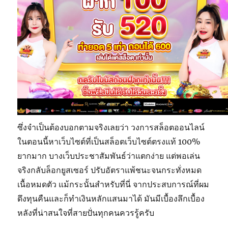
ซึ่งจำเป็นต้องบอกตามจริงเลยว่า วงการสล็อตออนไลน์
ในตอนนี้หาเว็บไซต์ที่เป็นสล็อตเว็บไซต์ตรงแท้ 100%
ยากมาก บางเว็บประชาสัมพันธ์ว่าแตกง่าย แต่พอเล่น
จริงกลับล็อกยูสเซอร์ ปรับอัตราแพ้ชนะจนกระทั่งหมด
เนื้อหมดตัว แม้กระนั้นสำหรับที่นี่ จากประสบการณ์ที่ผม
ดึงทุนคืนและก็ทำเงินหลักแสนมาได้ มันมีเบื้องลึกเบื้อง
หลังที่น่าสนใจที่สายปั่นทุกคนควรรู้ครับ