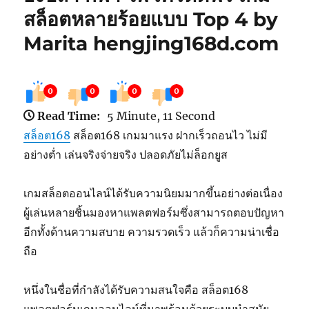
สล็อตหลายร้อยแบบ Top 4 by
Marita hengjing168d.com
0
0
0
0
Read Time:
5 Minute, 11 Second
สล็อต168
สล็อต168 เกมมาแรง ฝากเร็วถอนไว ไม่มี
อย่างต่ำ เล่นจริงจ่ายจริง ปลอดภัยไม่ล็อกยูส
เกมสล็อตออนไลน์ได้รับความนิยมมากขึ้นอย่างต่อเนื่อง
ผู้เล่นหลายชิ้นมองหาแพลตฟอร์มซึ่งสามารถตอบปัญหา
อีกทั้งด้านความสบาย ความรวดเร็ว แล้วก็ความน่าเชื่อ
ถือ
หนึ่งในชื่อที่กำลังได้รับความสนใจคือ สล็อต168