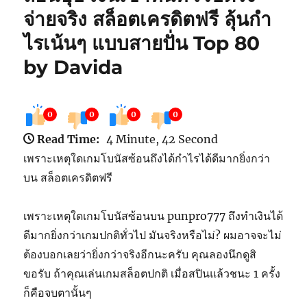
จ่ายจริง สล็อตเครดิตฟรี ลุ้นกำ
ไรเน้นๆ แบบสายปั่น Top 80
by Davida
0
0
0
0
Read Time:
4 Minute, 42 Second
เพราะเหตุใดเกมโบนัสซ้อนถึงได้กำไรได้ดีมากยิ่งกว่า
บน สล็อตเครดิตฟรี
เพราะเหตุใดเกมโบนัสซ้อนบน punpro777 ถึงทำเงินได้
ดีมากยิ่งกว่าเกมปกติทั่วไป มันจริงหรือไม่? ผมอาจจะไม่
ต้องบอกเลยว่ายิ่งกว่าจริงอีกนะครับ คุณลองนึกดูสิ
ขอรับ ถ้าคุณเล่นเกมสล็อตปกติ เมื่อสปินแล้วชนะ 1 ครั้ง
ก็คือจบตานั้นๆ