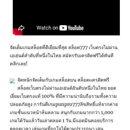
จัดเต็มเกมสล็อตที่ดีเยี่ยมที่สุด สล็อต777 เว็บตรงไม่ผ่าน
เอเย่นต์ลำดับที่หนึ่งในไทย สมัครรับเครดิตฟรีได้ทันที
คลิกเลย!
จัดหนักจัดเต็มกับเกมสล็อตบน สล็อตเเครดิตฟรี
สล็อตเว็บตรงไม่ผ่านเอเย่นต์อันดับหนึ่งในไทย ยอด
เยี่ยมเว็บตรงแท้ 100% ที่มีความน่านับถือรวมทั้งความ
ปลอดภัยสูง การันตีเกมpunpro777ลิขสิทธิ์แท้จากค่าย
เกมชั้นแนวหน้าล้นหลาม สนุกกับเกมมากกว่า 1,000
เกมได้วันแล้ววันเล่าตลอด 1 วัน มีแอดมินคอยบริการ
ตลอดเวลา เล่นเกมที่ถูกใจได้ตามปรารถนา เล่น