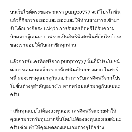
บนเว็บไซต์ตรงของพวกเรา punpro777 จะมีโปรโมชั่น
แล้วก็กิจกรรมเยอะแยะเยอะแยะให้ท่านสามารถเข้ามา
รับได้อย่างอิสระ แน่ๆว่า การรับเครดิตฟรีได้รับความ
นิยมจากผู้เล่นมาก เพราะเป็นสิทธิพิเศษพื้นที่เว็บไซต์ตรง
ของเรามอบให้กับสมาชิกทุกท่าน
แล้วการรับเครดิตฟรีจาก punpro777 นั้นก็มีประโยชน์
ต่อการเล่นเกมสล็อตของนักพนันเป็นอย่างมาก ในพาร์
ทนี้ ผมจะพาคุณมาดูกันเลยว่า การรับเครดิตฟรีจากโปร
โมชั่นต่างๆสำคัญอย่างไร หากพร้อมแล้วมาดูกันเลยนะ
ครับ
• เพิ่มทุนแบบไม่ต้องลงทุนเอง: เครดิตฟรีจะช่วยทำให้
คุณสามารถรับทุนมากขึ้นโดยไม่ต้องลงทุนเองเลยล่ะนะ
ครับ ช่วยทำให้คุณทดลองเล่นเกมต่างๆได้อย่าง