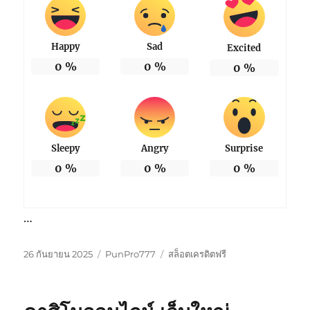
Happy
Sad
Excited
0
%
0
%
0
%
Sleepy
Angry
Surprise
0
%
0
%
0
%
…
เขียน
หมวด
ป้าย
26 กันยายน 2025
PunPro777
สล็อตเครดิตฟรี
เมื่อ
หมู่
กำกับ