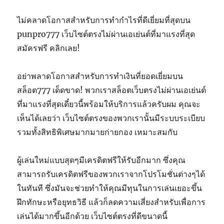
ไม่คลาดโอกาสสำหรับการทำกำไรที่ดีเยี่ยมที่สุดบน
punpro777 เว็บไซต์ตรงไม่ผ่านเอเย่นต์ที่มาแรงที่สุด
สมัครฟรี คลิกเลย!
อย่าพลาดโอกาสสำหรับการทำเงินที่ยอดเยี่ยมบน
สล็อต777 เด็ดขาด! พวกเราสล็อตเว็บตรงไม่ผ่านเอเย่นต์
ที่มาแรงที่สุดเดี๋ยวนี้พร้อมให้บริการแล้วครับผม คุณจะ
เห็นได้เลยว่า เว็บไซต์ตรงของพวกเรานั้นมีระบบระเบียบ
รวมทั้งสิทธิพิเศษมากมายก่ายกอง เหมาะสมกับ
ผู้เล่นใหม่แบบสุดๆมีเครดิตฟรีให้รับอีกมาก ซึ่งคุณ
สามารถรับเครดิตฟรีของพวกเราจากโปรโมชั่นต่างๆได้
ในทันที ซึ่งมันจะช่วยทำให้คุณมีทุนในการเล่นเยอะขึ้น
ฝึกทักษะหรือยุทธวิธี แล้วก็ลดความเสี่ยงสำหรับเพื่อการ
เล่นได้มากขึ้นอีกด้วย เว็บไซต์ตรงที่ดีขนาดนี้