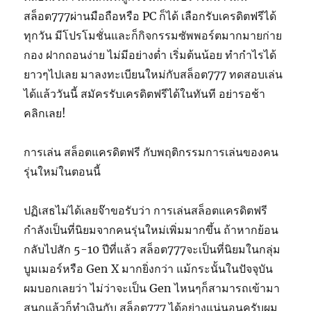
สล็อต777ผ่านมือถือหรือ PC ก็ได้ เลือกรับเครดิตฟรีได้
ทุกวัน มีโปรโมชั่นและก็กิจกรรมซัพพอร์ตมากมายก่าย
กอง ฝากถอนง่าย ไม่มีอย่างต่ำ เริ่มต้นน้อย ทำกำไรได้
ยาวๆไปเลย มาลงทะเบียนใหม่กับสล็อต777 ทดสอบเล่น
ได้แล้ววันนี้ สมัครรับเครดิตฟรีได้ในทันที อย่ารอช้า
คลิกเลย!
การเล่น สล็อตแครดิตฟรี กับพฤติกรรมการเล่นของคน
รุ่นใหม่ในตอนนี้
ปฏิเสธไม่ได้เลยจ๊าขอรับว่า การเล่นสล็อตแครดิตฟรี
กำลังเป็นที่นิยมจากคนรุ่นใหม่เพิ่มมากขึ้น ถ้าหากย้อน
กลับไปสัก 5-10 ปีที่แล้ว สล็อต777จะเป็นที่นิยมในกลุ่ม
บูมเมอร์หรือ Gen X มากยิ่งกว่า แม้กระนั้นในปัจจุบัน
ผมบอกเลยว่า ไม่ว่าจะเป็น Gen ไหนๆก็สามารถเข้ามา
สนุกแล้วก็ทำเงินกับ สล็อต777 ได้อย่างแน่นอนครับผม