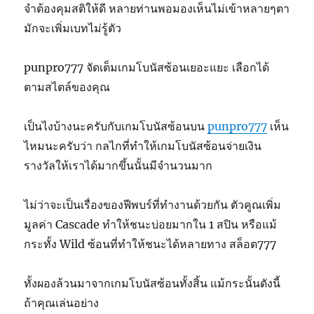
จำต้องคุมสติให้ดี หลายท่านพอมองเห็นไม่เข้าหลายๆตา
มักจะเพิ่มเบทไม่รู้ตัว
punpro777 จัดเต็มเกมโบนัสซ้อนเยอะแยะ เลือกได้
ตามสไตล์ของคุณ
เป็นไงบ้างนะครับกับเกมโบนัสซ้อนบน
punpro777
เห็น
ไหมนะครับว่า กลไกที่ทำให้เกมโบนัสซ้อนจ่ายเงิน
รางวัลให้เราได้มากขึ้นนั้นมีจำนวนมาก
ไม่ว่าจะเป็นเรื่องของฟีพบร์ที่ทำงานด้วยกัน ตัวคูณเพิ่ม
มูลค่า Cascade ทำให้ชนะบ่อยมากใน 1 สปิน หรือแม้
กระทั้ง Wild ซ้อนที่ทำให้ชนะได้หลายทาง สล็อต777
ทั้งผองล้วนมาจากเกมโบนัสซ้อนทั้งสิ้น แม้กระนั้นดังนี้
ถ้าคุณเล่นอย่าง