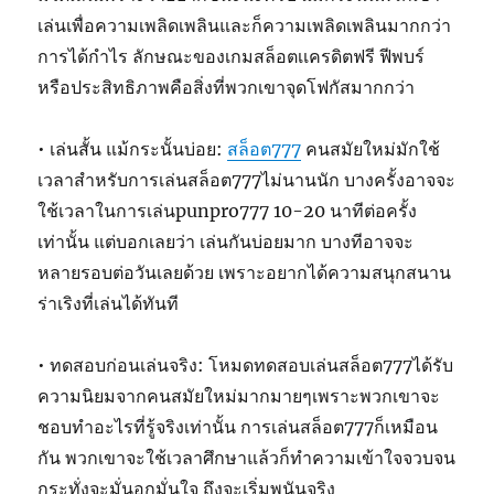
เล่นเพื่อความเพลิดเพลินและก็ความเพลิดเพลินมากกว่า
การได้กำไร ลักษณะของเกมสล็อตเเครดิตฟรี ฟีพบร์
หรือประสิทธิภาพคือสิ่งที่พวกเขาจุดโฟกัสมากกว่า
• เล่นสั้น แม้กระนั้นบ่อย:
สล็อต777
คนสมัยใหม่มักใช้
เวลาสำหรับการเล่นสล็อต777ไม่นานนัก บางครั้งอาจจะ
ใช้เวลาในการเล่นpunpro777 10-20 นาทีต่อครั้ง
เท่านั้น แต่บอกเลยว่า เล่นกันบ่อยมาก บางทีอาจจะ
หลายรอบต่อวันเลยด้วย เพราะอยากได้ความสนุกสนาน
ร่าเริงที่เล่นได้ทันที
• ทดสอบก่อนเล่นจริง: โหมดทดสอบเล่นสล็อต777ได้รับ
ความนิยมจากคนสมัยใหม่มากมายๆเพราะพวกเขาจะ
ชอบทำอะไรที่รู้จริงเท่านั้น การเล่นสล็อต777ก็เหมือน
กัน พวกเขาจะใช้เวลาศึกษาแล้วก็ทำความเข้าใจจวบจน
กระทั่งจะมั่นอกมั่นใจ ถึงจะเริ่มพนันจริง