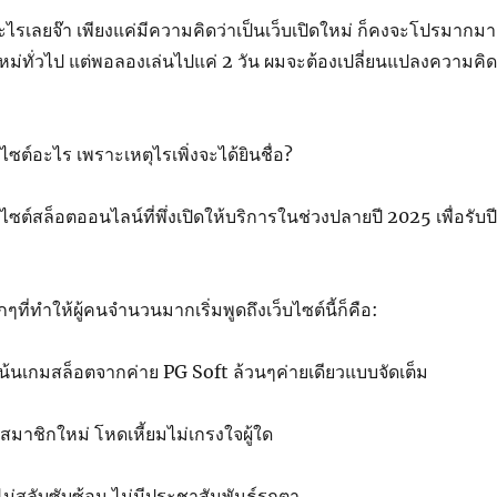
อะไรเลยจ๊า เพียงแค่มีความคิดว่าเป็นเว็บเปิดใหม่ ก็คงจะโปรมากม
หม่ทั่วไป แต่พอลองเล่นไปแค่ 2 วัน ผมจะต้องเปลี่ยนแปลงความคิด
ไซต์อะไร เพราะเหตุไรเพิ่งจะได้ยินชื่อ?
ไซต์สล็อตออนไลน์ที่พึ่งเปิดให้บริการในช่วงปลายปี 2025 เพื่อรับปี
ที่ทำให้ผู้คนจำนวนมากเริ่มพูดถึงเว็บไซต์นี้ก็คือ:
เน้นเกมสล็อตจากค่าย PG Soft ล้วนๆค่ายเดียวแบบจัดเต็ม
สมาชิกใหม่ โหดเหี้ยมไม่เกรงใจผู้ใด
ไม่สลับซับซ้อน ไม่มีประชาสัมพันธ์รกตา