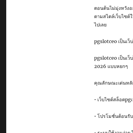
ตอนต้นไม่มุ่งหวัง
ตามสไตล์เว็บไซต์ใ
ไปเลย
pgslotceo เป็นเว็บ
pgslotceo เป็นเว็บ
2026 แบบหยกๆ
คุณลักษณะเด่นหลักๆ
• เว็บไซต์สล็อตpg
• โปรโมชั่นต้อนรับ
• ระบบใช้งานง่าย 