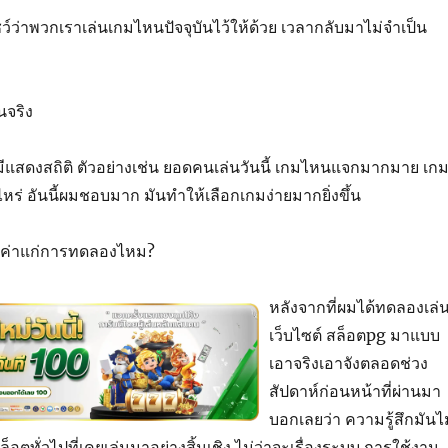
ว์ว่าพวกเราเล่นเกมไหนปัจจุบันไว้ให้ด้วย เวลากลับมาไม่จำเป็น
่นจริง
ีแสดงสถิติ ตัวอย่างเช่น ยอดคนเล่นวันนี้ เกมไหนแจกมากมาย เก
่ อันนี้ผมชอบมาก มันทำให้เลือกเกมง่ายมากยิ่งขึ้น
ีค่าแก่การทดลองไหม?
หลังจากที่ผมได้ทดลองเล่
เว็บไซต์ สล็อตpg มาแบบ
เอาจริงเอาจังตลอดช่วง
สัปดาห์ก่อนหน้าที่ผ่านมา
บอกเลยว่า ความรู้สึกมันไม
ล็อตทั่วไปที่เคยเล่นมาอย่างสิ้นเชิง ไม่ว่าจะเรื่องระบบ การใช้งาน