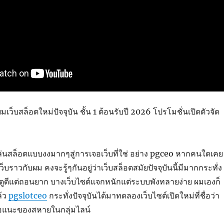
มเว็บสล็อตใหม่ปัจจุบัน ชั้น 1 ต้อนรับปี 2026 โปรโมชั่นเปิดตัวจัด
ล่นสล็อตแบบงงมากๆสู่การเจอเว็บที่ใช่ อย่าง pgceo หากคนใดเคย
บราวกับผม คงจะรู้ๆกันอยู่ว่าเว็บสล็อตสมัยปัจจุบันนี้มีมากกระทั่ง
็บดูดีแต่ถอนยาก บางเว็บไซต์แจกหนักแต่ระบบพังทลายง่าย ผมเองก็
ล้ว
pgslotceo
กระทั่งปัจจุบันได้มาทดลองเว็บไซต์เปิดใหม่ที่ชื่อว่า
แนะของสหายในกลุ่มไลน์