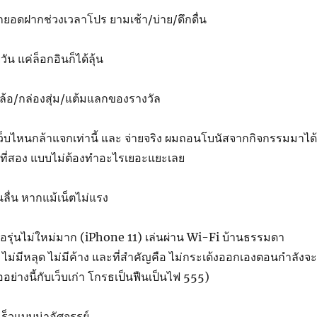
กยอดฝากช่วงเวลาโปร ยามเช้า/บ่าย/ดึกดื่น
ัน แค่ล็อกอินก็ได้ลุ้น
ล้อ/กล่องสุ่ม/แต้มแลกของรางวัล
ว็บไหนกล้าแจกเท่านี้ และ จ่ายจริง ผมถอนโบนัสจากกิจกรรมมาได้
ที่สอง แบบไม่ต้องทำอะไรเยอะแยะเลย
ลื่น หากแม้เน็ตไม่แรง
ือรุ่นไม่ใหม่มาก (iPhone 11) เล่นผ่าน Wi-Fi บ้านธรรมดา
่มีหลุด ไม่มีค้าง และที่สำคัญคือ ไม่กระเด้งออกเองตอนกำลังจะ
ออย่างนี้กับเว็บเก่า โกรธเป็นฟืนเป็นไฟ 555)
ร็วแบบน่าอัศจรรย์