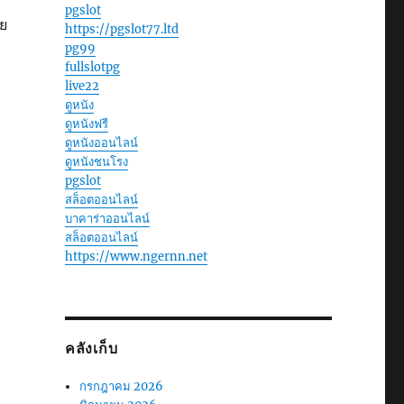
pgslot
าย
https://pgslot77.ltd
pg99
fullslotpg
live22
ดูหนัง
ดูหนังฟรี
ดูหนังออนไลน์
ดูหนังชนโรง
pgslot
สล็อตออนไลน์
บาคาร่าออนไลน์
สล็อตออนไลน์
https://www.ngernn.net
คลังเก็บ
กรกฎาคม 2026