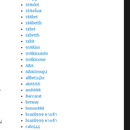
168slot
168สล็อต
188bet
188betth
1xbet
1xbetth
1xbit
918Kiss
ม
918kissauto
918kissme
ABA
ABAGroup2
allbet24hr
alot666
น
amb888
Baccarat
betway
bonus888
brazil999 ทางเข้า
brazil999 ทางเข้า
่
cafe444