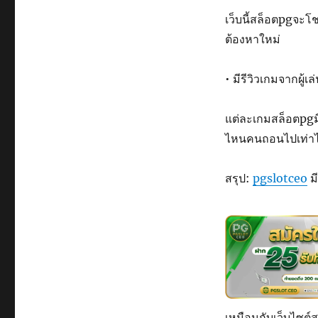
เว็บนี้สล็อตpgจะโช
ต้องหาใหม่
• มีรีวิวเกมจากผู้เล
แต่ละเกมสล็อตpgม
ไหนคนถอนไปเท่าไหร
สรุป:
pgslotceo
ม
เหมือนกับเว็บไซต์ส