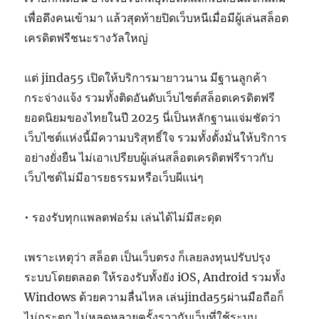
เพื่อดึงคนเข้ามา แล้วสุดท้ายปิดเว็บหนีเมื่อมีผู้เล่นสล็อต
เครดิตฟรีชนะรางวัลใหญ่
แต่ jinda55 เปิดให้บริการมายาวนาน มีฐานลูกค้า
กระจ่างแจ้ง รวมทั้งติดอันดับเว็บไซต์สล็อตเครดิตฟรี
ยอดนิยมของไทยในปี 2025 นี่เป็นหลักฐานแจ่มชัดว่า
เว็บไซต์แห่งนี้มีความบริสุทธิ์ใจ รวมทั้งตั้งมั่นให้บริการ
อย่างยั่งยืน ไม่เอาเปรียบผู้เล่นสล็อตเครดิตฟรีราวกับ
เว็บไซต์ไม่มีอารยธรรมหรือเว็บผีแน่ๆ
• รองรับทุกแพลตฟอร์ม เล่นได้ไม่มีสะดุด
เพราะเหตุว่า สล็อต เป็นเว็บตรง ก็เลยลงทุนปรับปรุง
ระบบโดยตลอด ให้รองรับทั้งยัง iOS, Android รวมทั้ง
Windows ด้วยความลื่นไหล เล่นjinda55ผ่านมือถือก็
ไม่กระตุก ไม่หลุดหลายครั้งราวกับเว็บที่ใช้ระบบ