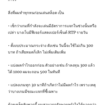
สิ่งที่ผมทำทุกหนก่อนเล่นสล็อต เป็น
• เช็กว่าเกมที่กำลังจะเล่นมีอัตราการแจกในช่วงนั้นหรือ
เปล่า บางเว็บมีฟีเจอร์แสดงเปอร์เซ็นต์ RTP รายวัน
• ตั้งงบประมาณกระจ่าง ดังเช่น วันนี้จะใช้ไม่เกิน 300
บาท ถ้าเสียหมดก็เลิก ไม่เพิ่มเติมเพิ่ม
• แบ่งผลกำไรออกก่อน ตัวอย่างเช่น ถ้าลงทุน 300 แล้ว
ได้ 1000 ผมจะถอน 500 ในทันที
• แปลงเกมทุก 30 นาทีถ้าเกิดว่าไม่มีผลกำไร เพราะเหตุ
ว่าบางเกมมีขณะแจกที่ชี้เฉพาะ
ด้วยเคล็ดลับพวกนี้ ผมสามารถรักษาผลกำไรได้มากกว่า