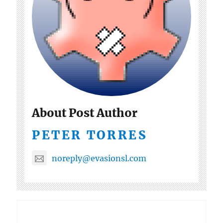
About Post Author
PETER TORRES
noreply@evasionsl.com