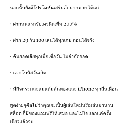
นอกนั้นยังมีโปรโมชั่นเสริมอีกมากมาย ได้แก่
• ฝากหนแรกรับเครดิตเพิ่ม 200%
• ฝาก 29 รับ 100 เล่นได้ทุกเกม ถอนได้จริง
• คืนยอดเสียทุกเมื่อเชื่อวัน ไม่จำกัดยอด
• แจกโบนัสวันเกิด
• มีกิจกรรมสะสมแต้มลุ้นทองและ iPhone ทุกสิ้นเดือน
พูดง่ายๆคือไม่ว่าคุณจะเป็นผู้เล่นใหม่หรือเล่นมานาน
สล็อต ก็มีของแถมฟรีให้เสมอ และไม่ใช่แจกแค่ครั้ง
เดียวแล้วจบ