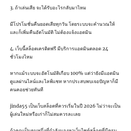
3. ถ้าเล่นเสีย จะได้รับอะไรกลับมาไหม
มีโปรโมชั่นคืนยอดเสียทุกวัน โดยระบบจะคำนวณให้
และก็เพิ่มคืนอัตโนมัติ ไม่ต้องแจ้งแอดมิน
4. เว็บนี้สล็อตเครดิตฟรี มีบริการแอดมินตลอด 24
ชั่วโมงไหม
หากแม้ระบบจะอัตโนมัติเกือบ 100% แต่ว่ายังมีแอดมิน
ดูแลผ่านไลน์และไลฟ์แชท หากประสบพบเจอปัญหาก็มี
คนคอยช่วยทันที
jinda55 เป็นเว็บสล็อตที่ควรเริ่มในปี 2026 ไม่ว่าจะเป็น
ผู้เล่นใหม่หรือเก่าก็ไม่สมควรละเลย
ถ้าคุณเป็นคนหนึ่งที่กำลังมองหาเว็บไซต์สล็อตที่มีครบ