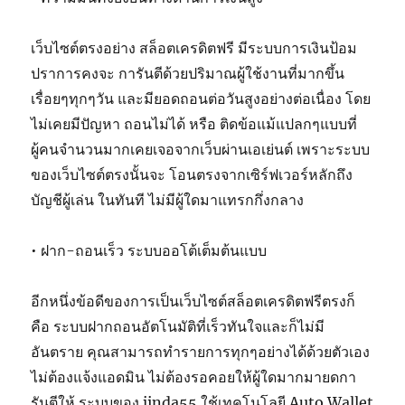
เว็บไซต์ตรงอย่าง สล็อตเครดิตฟรี มีระบบการเงินป้อม
ปราการคงจะ การันตีด้วยปริมาณผู้ใช้งานที่มากขึ้น
เรื่อยๆทุกๆวัน และมียอดถอนต่อวันสูงอย่างต่อเนื่อง โดย
ไม่เคยมีปัญหา ถอนไม่ได้ หรือ ติดข้อแม้แปลกๆแบบที่
ผู้คนจำนวนมากเคยเจอจากเว็บผ่านเอเย่นต์ เพราะระบบ
ของเว็บไซต์ตรงนั้นจะ โอนตรงจากเซิร์ฟเวอร์หลักถึง
บัญชีผู้เล่น ในทันที ไม่มีผู้ใดมาแทรกกึ่งกลาง
• ฝาก-ถอนเร็ว ระบบออโต้เต็มต้นแบบ
อีกหนึ่งข้อดีของการเป็นเว็บไซต์สล็อตเครดิตฟรีตรงก็
คือ ระบบฝากถอนอัตโนมัติที่เร็วทันใจและก็ไม่มี
อันตราย คุณสามารถทำรายการทุกๆอย่างได้ด้วยตัวเอง
ไม่ต้องแจ้งแอดมิน ไม่ต้องรอคอยให้ผู้ใดมากมายดกา
รันตีให้ ระบบของ jinda55 ใช้เทคโนโลยี Auto Wallet