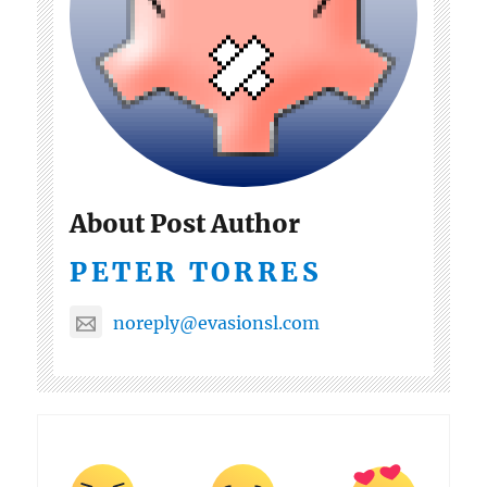
About Post Author
PETER TORRES
noreply@evasionsl.com