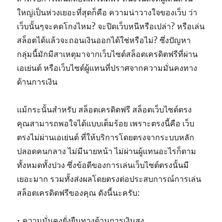
ใหญ่เป็นห่วงเยอะที่สุดก็คือ ความน่าวางใจของเว็บ ว่า
เว็บนั้นๆจะคดโกงไหม? จะปิดเว็บหนีหรือเปล่า? หรือเล่น
สล็อตได้แล้วจะถอนเงินออกได้ใช่หรือไม่? ซึ่งปัญหา
กลุ่มนี้มักมีสาเหตุมาจากเว็บไซต์สล็อตเครดิตฟรีที่ผ่าน
เอเย่นต์ หรือเว็บไซต์ผู้แทนที่ปราศจากความมั่นคงทาง
ด้านการเงิน
แม้กระนั้นสำหรับ สล็อตเครดิตฟรี สล็อตเว็บไซต์ตรง
คุณสามารถพอใจได้แบบเต็มร้อย เพราะตรงนี้คือ เว็บ
ตรงไม่ผ่านเอเย่นต์ ที่ให้บริการโดยตรงจากระบบหลัก
ปลอดคนกลาง ไม่มีนายหน้า ไม่ผ่านผู้แทนอะไรก็ตาม
ทั้งหมดทั้งปวง ซึ่งข้อดีของการเล่นเว็บไซต์ตรงนั้นมี
เยอะมาก รวมทั้งส่งผลโดยตรงต่อประสบการณ์การเล่น
สล็อตเครดิตฟรีของคุณ ดังนี้นะครับ:
• ความมั่นคงยั่งยืนทางด้านการเงินสูง