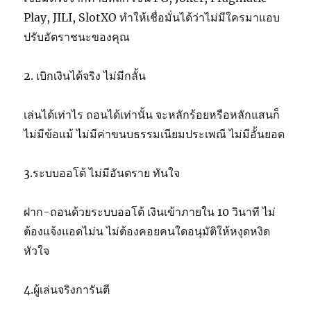
Play, JILI, SlotXO ทำให้เชื่อมั่นได้ว่าไม่มีใครมาแอบ
ปรับอัตราชนะของคุณ
2. เบิกเงินได้จริง ไม่มีกลั้น
เล่นได้เท่าไร ถอนได้เท่านั้น จะหลักร้อยหรือหลักแสนก็
ไม่มีข้อแม้ ไม่มีค่าขนบธรรมเนียมประเพณี ไม่มีอั้นยอด
3.ระบบออโต้ ไม่มีอันตราย ทันใจ
ฝาก-ถอนด้วยระบบออโต้ เงินเข้าภายใน 10 วินาที ไม่
ต้องแจ้งแอดไม่น ไม่ต้องคอยคนใดอนุมัติให้หงุดหงิด
หัวใจ
4.ผู้เล่นจริงการันตี