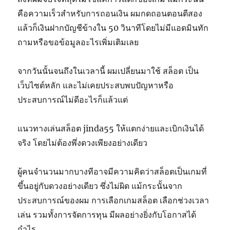
คือความเร็วสำหรับการถอนเงิน ผมกดถอนตอนตีสอง
แล้วก็เงินฝากบัญชีข้างใน 50 วินาทีโดยไม่มีแอดมินทัก
ถามหรือขอข้อมูลอะไรเพิ่มเติมเลย
จากวันนั้นจนถึงในเวลานี้ ผมเปลี่ยนมาใช้ สล็อต เป็น
เว็บไซต์หลัก และไม่เคยประสบพบปัญหาหรือ
ประสบการณ์ไม่ดีอะไรก็แล้วแต่
แนวทางเล่นสล็อต jinda55 ให้แตกง่ายและเบิกเงินได้
จริง โดยไม่ต้องพึ่งดวงเพียงอย่างเดียว
ผู้คนจำนวนมากบางทีอาจมีความคิดว่าสล็อตเป็นเกมที่
ขึ้นอยู่กับดวงอย่างเดียว ซึ่งไม่ผิด แม้กระนั้นจาก
ประสบการณ์ของผม การเลือกเกมสล็อต เลือกช่วงเวลา
เล่น รวมทั้งการจัดการทุน มีผลอย่างยิ่งกับโอกาสได้
กำไร