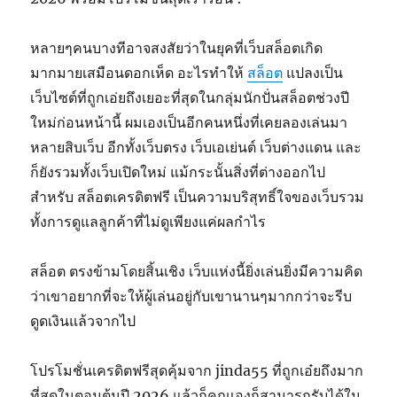
หลายๆคนบางทีอาจสงสัยว่าในยุคที่เว็บสล็อตเกิด
มากมายเสมือนดอกเห็ด อะไรทำให้
สล็อต
แปลงเป็น
เว็บไซต์ที่ถูกเอ่ยถึงเยอะที่สุดในกลุ่มนักปั่นสล็อตช่วงปี
ใหม่ก่อนหน้านี้ ผมเองเป็นอีกคนหนึ่งที่เคยลองเล่นมา
หลายสิบเว็บ อีกทั้งเว็บตรง เว็บเอเย่นต์ เว็บต่างแดน และ
ก็ยังรวมทั้งเว็บเปิดใหม่ แม้กระนั้นสิ่งที่ต่างออกไป
สำหรับ สล็อตเครดิตฟรี เป็นความบริสุทธิ์ใจของเว็บรวม
ทั้งการดูแลลูกค้าที่ไม่ดูเพียงแค่ผลกำไร
สล็อต ตรงข้ามโดยสิ้นเชิง เว็บแห่งนี้ยิ่งเล่นยิ่งมีความคิด
ว่าเขาอยากที่จะให้ผู้เล่นอยู่กับเขานานๆมากกว่าจะรีบ
ดูดเงินแล้วจากไป
โปรโมชั่นเครดิตฟรีสุดคุ้มจาก jinda55 ที่ถูกเอ๋ยถึงมาก
ที่สุดในตอนต้นปี 2026 แล้วก็คุณเองก็สามารถรับได้ใน