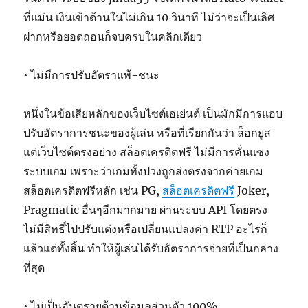
ที่แม่น เงินเข้าด้านในไม่เกิน 10 วินาที ไม่ว่าจะเป็นเลิศ
ฝากหรือยอดถอนก็จบครบในคลิกเดียว
• ไม่มีการปรับอัตราแพ้-ชนะ
หนึ่งในข้อเสียหลักของเว็บไซต์เอเย่นต์ เป็นมักมีการแอบ
ปรับอัตราการชนะของผู้เล่น หรือที่เรียกกันว่า ล็อกยูส
แต่เว็บไซต์ตรงอย่าง สล็อตเครดิตฟรี ไม่มีการคั่นแซง
ระบบเกม เพราะว่าเกมทั้งปวงถูกส่งตรงจากค่ายเกม
สล็อตเครดิตฟรีหลัก เช่น PG,
สล็อตเครดิตฟรี
Joker,
Pragmatic อื่นๆอีกมากมาย ผ่านระบบ API โดยตรง
ไม่มีสิทธิ์ไปปรับแต่งหรือเปลี่ยนแปลงค่า RTP อะไรก็
แล้วแต่ทั้งสิ้น ทำให้ผู้เล่นได้รับอัตราการจ่ายที่เป็นกลาง
ที่สุด
• ไม่เป็นอันตรายด้านข้อมูลส่วนตัว 100%