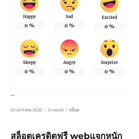
Happy
Sad
Excited
0
%
0
%
0
%
Sleepy
Angry
Surprise
0
%
0
%
0
%
…
เขียน
หมวด
ป้าย
20 มกราคม 2026
Jinda55
สล็อต
เมื่อ
หมู่
กำกับ
สล็อตเครดิตฟรี webแจกหนัก