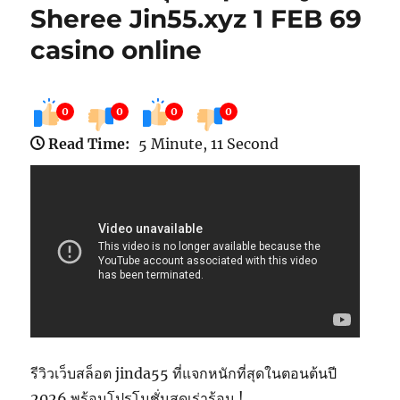
Sheree Jin55.xyz 1 FEB 69
casino online
0
0
0
0
Read Time:
5 Minute, 11 Second
รีวิวเว็บสล็อต jinda55 ที่แจกหนักที่สุดในตอนต้นปี
2026 พร้อมโปรโมชั่นสุดเร่าร้อน !