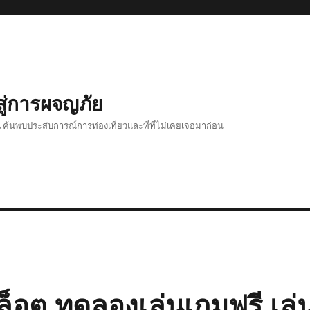
สู่การผจญภัย
้นพบประสบการณ์การท่องเที่ยวและที่ที่ไม่เคยเจอมาก่อน
ล็อต ทดลองเล่นเกมฟรี เล่