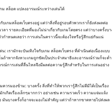
ตัวเกม สล็อต แปลงอารมณ์ระหว่างเล่นได้
บเกมสล็อตเว็บตรงอยู่ แต่ว่าสิ่งที่อยู่รอบตัวพวกเราก็ยังส่งผลต่อ
า รายละเอียดที่มองไม่น่าเกี่ยวกับเกมโดยตรง แต่ว่าบางครั้งบา
วกำหนดเลยว่า การเล่นในคราวนี้จะต้องใจหรือรู้สึกแย่กันแน่
่น: เรามักจะบันเทิงใจกับเกม สล็อตเว็บตรง ที่ดำเนินต่อเนื่องแบบ
นั้นถ้าหากจังหวะเกมถูกขัดเป็นประจำสมาธิและอารมณ์ร่วมก็จะต่ำ
ณ์การเล่นที่ลื่นไหลจึงมีผลต่อความรู้สึกสำหรับในการเล่นอย่าง
สมควรมองข้าม: บางครั้ง สิ่งที่ทำให้พวกเรารู้สึกไม่ดีมิได้เป็นเรื่อง
มักเกิดเรื่องเล็กๆมากกว่า อย่างเช่น ความรวดเร็ว ความแจ่มแจ้ง
 มันบางครั้งก็อาจจะมองไม่สำคัญ แต่ว่าถ้าหากขาดหายไปส่งผล