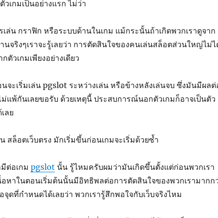
ตัวเกมเป็นอย่างแรก ไม่ว่า
เล่น กราฟิก หรือระบบด้านในเกม แม้กระนั้นถ้าเกิดพวกเราดูจาก
จริงๆเราจะรู้เลยว่า การตัดสินใจของคนเล่นสล็อตส่วนใหญ่ไม่ได
จากตัวเกมเพียงอย่างเดียว
นจะเริ่มเล่น pgslot ระหว่างเล่น หรือข้างหลังเล่นจบ ซึ่งมันมีผลต่
ม่แพ้กันเลยขอรับ ด้วยเหตุนี้ ประสบการณ์นอกตัวเกมก็อาจเป็นตัว
้เลย
น สล็อตเว็บตรง มักเริ่มขึ้นก่อนเกมจะเริ่มด้วยซ้ำ
ามีต่อเกม
pgslot
นั้น รู้ไหมครับผมว่ามันเกิดขึ้นตั้งแต่ก่อนพวกเรา
เนื้อหาในตอนเริ่มต้นนั้นมีอิทธิพลต่อการตัดสินใจของพวกเรามากกว
คือจุดที่กำหนดได้เลยว่า พวกเรารู้สึกพอใจกับเว็บจริงไหม