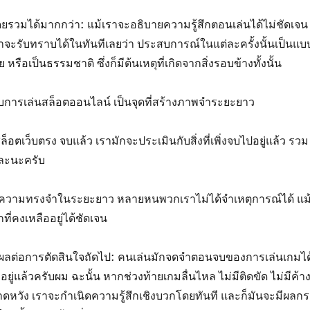
ดยรวมได้มากกว่า: แม้เราจะอธิบายความรู้สึกตอนเล่นได้ไม่ชัดเจน
ราจะรับทราบได้ในทันทีเลยว่า ประสบการณ์ในแต่ละครั้งนั้นเป็นแบ
หรือเป็นธรรมชาติ ซึ่งก็มีต้นเหตุที่เกิดจากสิ่งรอบข้างทั้งนั้น
บการเล่นสล็อตออนไลน์ เป็นจุดที่สร้างภาพจำระยะยาว
ล็อตเว็บตรง จบแล้ว เรามักจะประเมินกับสิ่งที่เพิ่งจบไปอยู่แล้ว รวม
หละนะครับ
ญต่อความทรงจำในระยะยาว หลายหนพวกเราไม่ได้จำเหตุการณ์ได้ แม
ที่คงเหลืออยู่ได้ชัดเจน
่งผลต่อการตัดสินใจถัดไป: คนเล่นมักจดจำตอนจบของการเล่นเกมได
ยู่แล้วครับผม ฉะนั้น หากช่วงท้ายเกมลื่นไหล ไม่มีติดขัด ไม่มีค้า
าดหวัง เราจะกำเนิดความรู้สึกเชิงบวกโดยทันที และก็มันจะมีผลก