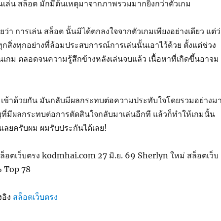
เล่น สล็อต มักมีต้นเหตุมาจากภาพรวมมากยิ่งกว่าตัวเกม
ว่า การเล่น สล็อต นั้นมิได้ตกลงใจจากตัวเกมเพียงอย่างเดียว แต่ว
ุกสิ่งทุกอย่างที่ล้อมประสบการณ์การเล่นนั้นเอาไว้ด้วย ตั้งแต่ช่วง
่นเกม ตลอดจนความรู้สึกข้างหลังเล่นจบแล้ว เนื้อหาที่เกิดขึ้นอาจม
วมเข้าด้วยกัน มันกลับมีผลกระทบต่อความประทับใจโดยรวมอย่างม
ญที่มีผลกระทบต่อการตัดสินใจกลับมาเล่นอีกที แล้วก็ทำให้เกมนั้น
เลยครับผม ผมรับประกันได้เลย!
ล็อตเว็บตรง kodmhai.com 27 มิ.ย. 69 Sherlyn ใหม่ สล็อตเว็บ
% Top 78
อิง
สล็อตเว็บตรง