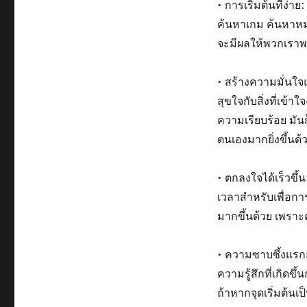
• การเริ่มต้นที่ง่า
ค้นหาเกม ค้นหาหมว
จะมีผลให้พวกเราพร
• สร้างความมั่นใจ
สุขใจกับสิ่งที่เข้า
ความเรียบร้อย มัน
ตนเองมากยิ่งขึ้นด้
• ตกลงใจได้เร็วขึ้
เวลาสำหรับเพื่อกา
มากขึ้นด้วย เพราะค
• ความซาบซึ้งแรกส
ความรู้สึกที่เกิดขึ
ถ้าหากจุดเริ่มต้นเ