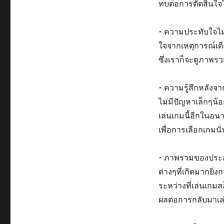
ทบต่อการตัดสินใจใ
• ความประทับใจไม่
ใจจากเหตุการณ์เดี
ซึ่งเราก็จะดูภาพร
• ความรู้สึกหลังจา
ไม่มีปัญหาเล็กๆน้
เล่นเกมนี้อีกในอน
เพื่อการเลือกเกมนั
• ภาพรวมของประสบ
ต่างๆที่เกิดมากยิ
ระหว่างที่เล่นเกมสล
ผลต่อการกลับมาเล