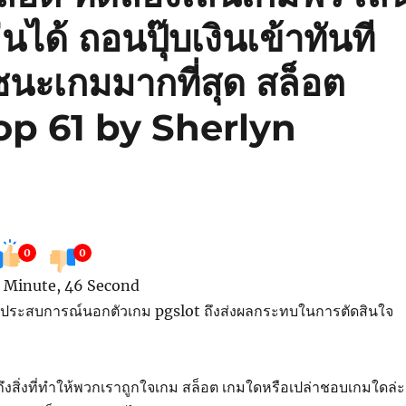
นได้ ถอนปุ๊บเงินเข้าทันที
ชนะเกมมากที่สุด สล็อต
Top 61 by Sherlyn
0
0
 Minute, 46 Second
ประสบการณ์นอกตัวเกม pgslot ถึงส่งผลกระทบในการตัดสินใจ
ึงสิ่งที่ทำให้พวกเราถูกใจเกม สล็อต เกมใดหรือเปล่าชอบเกมใดล่ะ