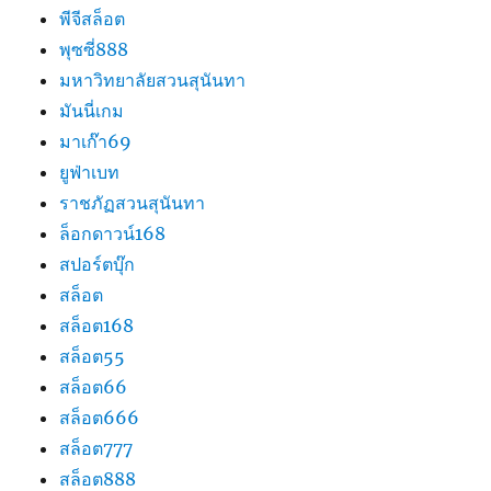
พีจีสล็อต
พุซซี่888
มหาวิทยาลัยสวนสุนันทา
มันนี่เกม
มาเก๊า69
ยูฟ่าเบท
ราชภัฏสวนสุนันทา
ล็อกดาวน์168
สปอร์ตบุ๊ก
สล็อต
สล็อต168
สล็อต55
สล็อต66
สล็อต666
สล็อต777
สล็อต888