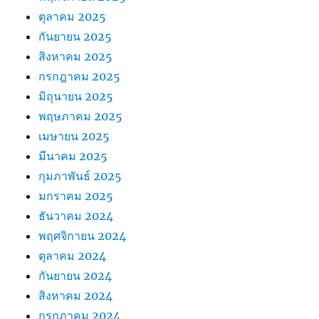
ตุลาคม 2025
กันยายน 2025
สิงหาคม 2025
กรกฎาคม 2025
มิถุนายน 2025
พฤษภาคม 2025
เมษายน 2025
มีนาคม 2025
กุมภาพันธ์ 2025
มกราคม 2025
ธันวาคม 2024
พฤศจิกายน 2024
ตุลาคม 2024
กันยายน 2024
สิงหาคม 2024
กรกฎาคม 2024