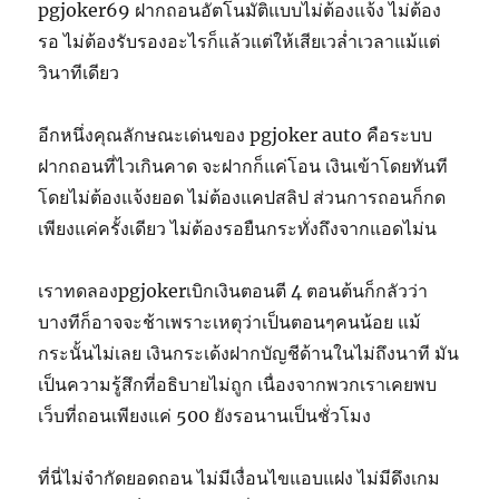
pgjoker69 ฝากถอนอัตโนมัติแบบไม่ต้องแจ้ง ไม่ต้อง
รอ ไม่ต้องรับรองอะไรก็แล้วแต่ให้เสียเวล่ำเวลาแม้แต่
วินาทีเดียว
อีกหนึ่งคุณลักษณะเด่นของ pgjoker auto คือระบบ
ฝากถอนที่ไวเกินคาด จะฝากก็แค่โอน เงินเข้าโดยทันที
โดยไม่ต้องแจ้งยอด ไม่ต้องแคปสลิป ส่วนการถอนก็กด
เพียงแค่ครั้งเดียว ไม่ต้องรอยืนกระทั่งถึงจากแอดไม่น
เราทดลองpgjokerเบิกเงินตอนตี 4 ตอนต้นก็กลัวว่า
บางทีก็อาจจะช้าเพราะเหตุว่าเป็นตอนๆคนน้อย แม้
กระนั้นไม่เลย เงินกระเด้งฝากบัญชีด้านในไม่ถึงนาที มัน
เป็นความรู้สึกที่อธิบายไม่ถูก เนื่องจากพวกเราเคยพบ
เว็บที่ถอนเพียงแค่ 500 ยังรอนานเป็นชั่วโมง
ที่นี่ไม่จำกัดยอดถอน ไม่มีเงื่อนไขแอบแฝง ไม่มีดึงเกม