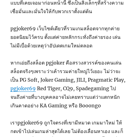
แบบที่เคยเจอมาก่อนหน้านี้ ซึ่งเป็นสิ่งเล็กๆที่สร้างความ
เชื่อมั่นและมั่นใจให้กับพวกเราตั้งแต่ต้น
pgjoker69 เว็บไซต์เดียวที่รวมเกมสล็อตจากทุกค่าย
ยอดนิยมไว้ครบ ตั้งแต่ค่ายหลักกระทั่งถึงค่ายรอง เล่น
ไม่มีเบื่อด้วยเหตุว่าอัปเดตเกมใหม่ตลอด
หากเอ่ยถึงสล็อต pgjoker คือสรวงสวรรค์ของคนเล่น
สล็อตจริงๆเพราะว่าเค้ารวมค่ายใหญ่ไว้เยอะ ไม่ว่าจะ
เป็น PG Soft, Joker Gaming, JILI, Pragmatic Play,
pgjoker69
Red Tiger, CQ9, Spadegaming ไป
จนถึงค่ายที่บางบุคคลอาจไม่เคยทราบแต่ว่าแตกหนัก
เกินคาดอย่าง KA Gaming หรือ Booongo
เราpgjoker69 ถูกใจตรงที่เขามีหมวด เกมมาใหม่ ให้
กดเข้าไปเล่นเกมล่าสุดได้เลย ไม่ต้องเลื่อนหาเอง และก็