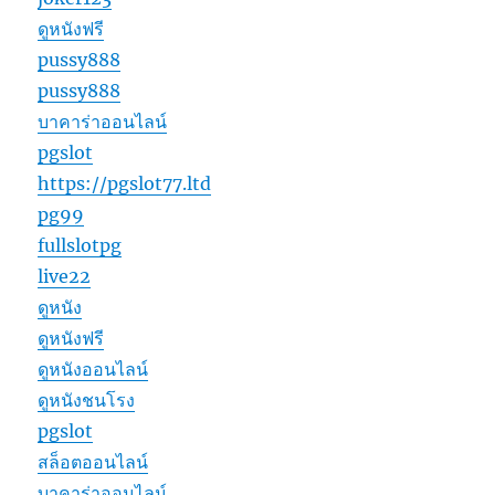
ดูหนังฟรี
pussy888
pussy888
บาคาร่าออนไลน์
pgslot
https://pgslot77.ltd
pg99
fullslotpg
live22
ดูหนัง
ดูหนังฟรี
ดูหนังออนไลน์
ดูหนังชนโรง
pgslot
สล็อตออนไลน์
บาคาร่าออนไลน์