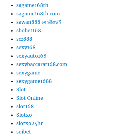
sagame168th
sagame168th.com
sawan888 เครดิตฟรี
sbobet168
scr888
sexy168
sexyauto168
sexybaccarat168.com
sexygame
sexygame1688
Slot
Slot Online
slot168
Slotxo
slotxo24hr
soibet