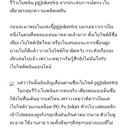
รีวิวเว็บพนัน pgjoker69 จากประสบการณ์ตรง เว็บ
เดียวครบทุกความเพลิดเพลิน
ก่อนจะมาพบเว็บแห่งนี้pgjoker69 บอกเลยว่าเราเป็น
หนึ่งในคนที่ทดลองเล่นมาหลายเจ้ามาก ทั้งเว็บไซต์มีชื่อ
เสียง เว็บไซต์เปิดใหม่ หรือเว็บเสนอแนะจากเพื่อนฝูง
บางเว็บก็ดีแล้ว บางเว็บไซต์ก็น่าผิดหวัง กระทั่งเกือบจะ
เลิกเล่นไปแล้ว เพราะเหตุว่าเริ่มรู้สึกยังไม่มั่นใจกับ
เว็บไซต์พนันออนไลน์
แต่ว่าวันนั้นบังเอิญเลื่อนผ่านชื่อเว็บไซต์ pgjoker69
ในกลุ่มรีวิวเว็บพนันจากคนจริง เพียงพอมองเห็นชื่อ
ก็ยังไม่ตื่นเต้นมากแค่ไหน เพราะเหตุว่าคิดว่าเป็นแค่
เว็บไซต์รวมเกมสล็อต PG กับ Joker ทั่วๆไป แต่พอคลิก
เข้าไปทดลองดูจริงๆทุกสิ่งมันเกินคาดมากมาย ตัวเว็บดู
สะอาด ใช้งานง่าย รวมทั้งมีทุกๆสิ่งทุกๆอย่างแบบที่ไม่