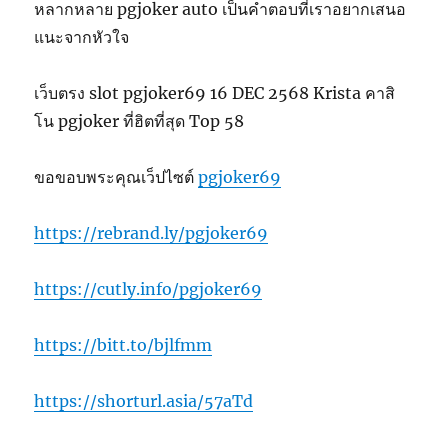
หลากหลาย pgjoker auto เป็นคำตอบที่เราอยากเสนอ
แนะจากหัวใจ
เว็บตรง slot pgjoker69 16 DEC 2568 Krista คาสิ
โน pgjoker ที่ฮิตที่สุด Top 58
ขอขอบพระคุณเว็ปไซต์
pgjoker69
https://rebrand.ly/pgjoker69
https://cutly.info/pgjoker69
https://bitt.to/bjlfmm
https://shorturl.asia/57aTd