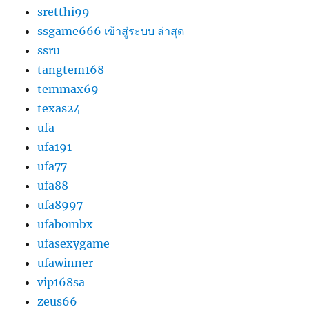
sretthi99
ssgame666 เข้าสู่ระบบ ล่าสุด
ssru
tangtem168
temmax69
texas24
ufa
ufa191
ufa77
ufa88
ufa8997
ufabombx
ufasexygame
ufawinner
vip168sa
zeus66