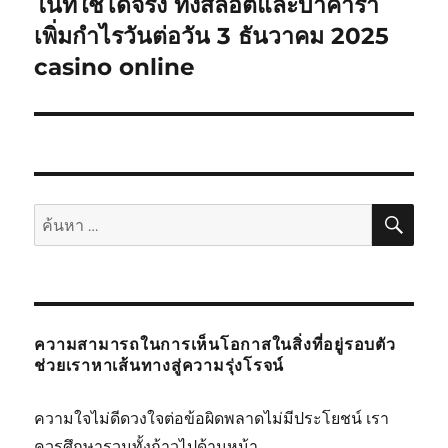
โนที่ใช้ได้จริง ทั้งสล็อตและบาคาร่า
เพิ่มกำไรวันต่อวัน 3 ธันวาคม 2025
casino online
ค้นห
ค้นหา:
ความสามารถในการเห็นโอกาสในสิ่งที่อยู่รอบตัว
ช่วยเราหาเส้นทางสู่ความรุ่งโรจน์
ความใจไม่ดีดวงใจต่อข้อผิดพลาดไม่มีประโยชน์ เรา
ควรศึกษารวมทั้งก้าวไปด้านหน้า