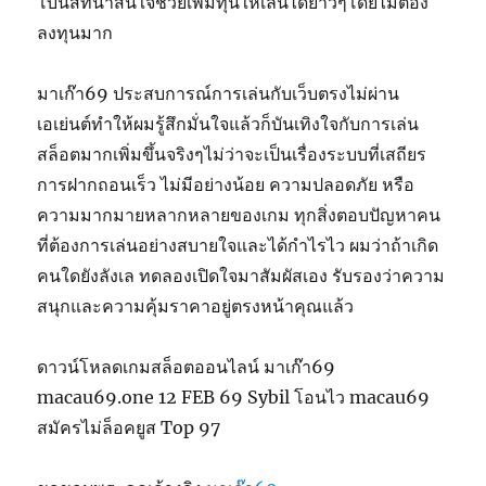
โบนัสที่น่าสนใจช่วยเพิ่มทุนให้เล่นได้ยาวๆโดยไม่ต้อง
ลงทุนมาก
มาเก๊า69 ประสบการณ์การเล่นกับเว็บตรงไม่ผ่าน
เอเย่นต์ทำให้ผมรู้สึกมั่นใจแล้วก็บันเทิงใจกับการเล่น
สล็อตมากเพิ่มขึ้นจริงๆไม่ว่าจะเป็นเรื่องระบบที่เสถียร
การฝากถอนเร็ว ไม่มีอย่างน้อย ความปลอดภัย หรือ
ความมากมายหลากหลายของเกม ทุกสิ่งตอบปัญหาคน
ที่ต้องการเล่นอย่างสบายใจและได้กำไรไว ผมว่าถ้าเกิด
คนใดยังลังเล ทดลองเปิดใจมาสัมผัสเอง รับรองว่าความ
สนุกและความคุ้มราคาอยู่ตรงหน้าคุณแล้ว
ดาวน์โหลดเกมสล็อตออนไลน์ มาเก๊า69
macau69.one 12 FEB 69 Sybil โอนไว macau69
สมัครไม่ล็อคยูส Top 97