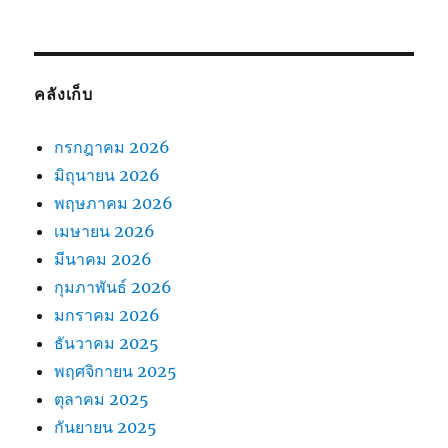
คลังเก็บ
กรกฎาคม 2026
มิถุนายน 2026
พฤษภาคม 2026
เมษายน 2026
มีนาคม 2026
กุมภาพันธ์ 2026
มกราคม 2026
ธันวาคม 2025
พฤศจิกายน 2025
ตุลาคม 2025
กันยายน 2025