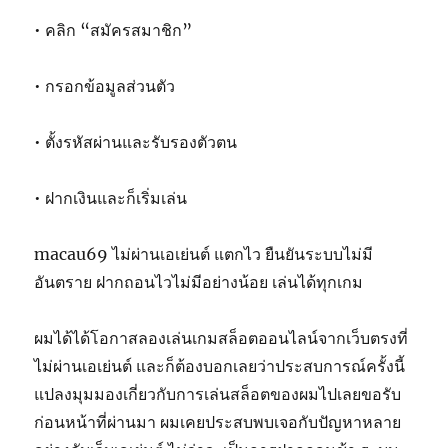
• คลิก “สมัครสมาชิก”
• กรอกข้อมูลส่วนตัว
• ตั้งรหัสผ่านและรับรองตัวตน
• ฝากเงินและก็เริ่มเล่น
macau69 ไม่ผ่านเอเย่นต์ แตกไว ยืนยันระบบไม่มี
อันตราย ฝากถอนไวไม่มีอย่างน้อย เล่นได้ทุกเกม
ผมได้ได้โอกาสลองเล่นเกมสล็อตออนไลน์จากเว็บตรงที่
ไม่ผ่านเอเย่นต์ และก็ต้องบอกเลยว่าประสบการณ์ครั้งนี้
แปลงมุมมองเกี่ยวกับการเล่นสล็อตของผมไปเลยขอรับ
ก่อนหน้าที่ผ่านมา ผมเคยประสบพบเจอกับปัญหาหลาย