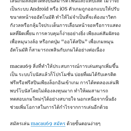
เล่นเกมสล็อตได้ทั้งบนสมาร์ตโฟนและแท็บเล็ต ไม่ว่าจะ
เป็นระบบ Android หรือ iOS ตัวเกมถูกออกแบบให้ปรับ
ขนาดหน้าจออัตโนมัติ ทำให้ไม่จำเป็นที่จะต้องมาวิตก
กังวลหรือกลุ้มใจประเด็นการเลื่อนหน้าจอหรือการแสดง
ผลที่ผิดเพี้ยน การควบคุมก็ง่ายอย่างยิ่ง เพียงแค่สัมผัสจอ
เพื่อหมุนวงล้อ หรือกดปุ่ม “ออโต้สปิน” เพื่อเกมหมุน
อัตโนมัติ ก็สามารถเพลินกับเกมได้อย่างต่อเนื่อง
macau69 สิ่งที่ทำให้ประสบการณ์การเล่นสนุกเพิ่มขึ้น
เป็น ระบบโบนัสแล้วก็โปรโมชั่น บ่อยที่ผมได้รับเครดิต
ฟรีหรือฟรีสปินเพียงล็อกอินเข้าเกม การได้ทดลองเล่นฟี
พบร์โบนัสโดยไม่ต้องลงทุนมาก ทำให้ผมสามารถ
ทดสอบเกมใหม่ๆได้อย่างสบายใจ นอกเหนือจากนั้นยัง
ช่วยเพิ่มโอกาสในการได้กำไรจากการเล่นอีกด้วย
สมัครเล่น
macau69 สมัคร
ด้วยขั้นตอนง่ายๆ