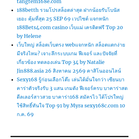
tangtem168e.com
188betth รวมโปรสล็อตล่าสุด ฝากน้อยรับโบนัส
เยอะ คุ้มที่สุด 25 SEP 69 เวปไซต์ แจกหนัก
188Bets4.com casino เว็บแม่ เครดิตฟรี Top 20
by Helene
เว็บใหญ่ สล็อตเว็บตรง webแจกหนัก สล็อตแตกง่าย
มีจริงไหม? เจาะลึกระบบเกม ฟีเจอร์ และปัจจัยที่
เกี่ยวข้อง ทดลองเล่น Top 34 by Natalie
Jin888.asia 26 สิงหาคม 2569 คาสิโนออนไลน์
Sexy168 รู้ก่อนเลือกโต๊ะ เล่นได้มั่นใจกว่า เซียนบา
คาร่าตัวจริงรับ 3 แสน เกมดัง ฟีเจอร์ครบ บาคาร่าสด
ดีลเลอร์สาวสวย บาคาร่า168 สมัครไว ได้โปรใหญ่
ใช้สิทธิ์ทันใจ Top 91 by Myra sexy168c.com 10
ก.ค. 69