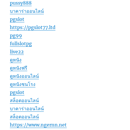
pussy888
บาคาร่าออนไลน์
pgslot
https://pgslot77.ltd
pg99
fullslotpg
live22
ดูหนัง
ดูหนังฟรี
ดูหนังออนไลน์
ดูหนังชนโรง
pgslot
สล็อตออนไลน์
บาคาร่าออนไลน์
สล็อตออนไลน์
https://www.ngernn.net