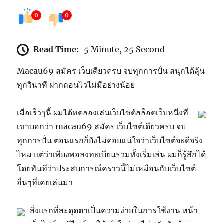
0
0
Read Time:
5 Minute, 25 Second
Macau69 สมัคร เว็บเดียวครบ จบทุกการปั่น สนุกได้ลุ้น
ทุกวินาที ฝากถอนไวไม่มีอย่างน้อย
เมื่อเร็วๆนี้ ผมได้ทดลองเล่นเว็บไซต์สล็อตเว็บหนึ่งที่
เขาบอกว่า macau69 สมัคร เว็บไซต์เดียวครบ จบ
ทุกการปั่น ตอนแรกก็ยังไม่ค่อยแน่ใจว่าเว็บไซต์จะดีจริง
ไหม แต่ว่าเพียงพอลงทะเบียนรวมทั้งเริ่มเล่น ผมก็รู้สึกได้
โดยทันทีว่าประสบการณ์คราวนี้ไม่เหมือนกับเว็บไซต์
อื่นๆที่เคยเล่นมา
สิ่งแรกที่สะดุดตาเป็นความง่ายในการใช้งาน หน้า