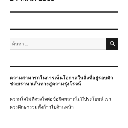
ค้นห
ค้นหา:
ความสามารถในการเห็นโอกาสในสิ่งที่อยู่รอบตัว
ช่วยเราหาเส้นทางสู่ความรุ่งโรจน์
ความใจไม่ดีดวงใจต่อข้อผิดพลาดไม่มีประโยชน์ เรา
ควรศึกษารวมทั้งก้าวไปด้านหน้า