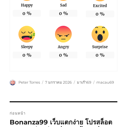
Happy
Sad
Excited
0
%
0
%
0
%
Sleepy
Angry
Surprise
0
%
0
%
0
%
ผู้
เขียน
หมวด
ป้าย
Peter Torres
7 มกราคม 2026
มาเก๊า69
macau69
เขียน
เมื่อ
หมู่
กำกับ
แนะแนว
ก่อนหน้า
เรื่อง
Bonanza99 เว็บแตกง่าย โปรสล็อต
เรื่อง