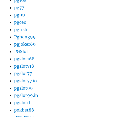
pg168
pg77
pg99
pgceo
pgfish
Pgheng99
pgjoker69
PGSlot
pgslot168
pgslot718
pgslot77
pgslot77.io
pgslot99
pgslot99.in
pgslotth
pokbet88