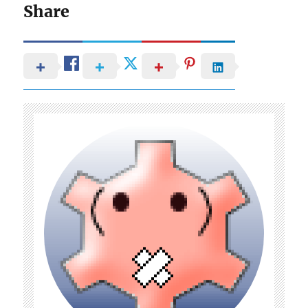
Share