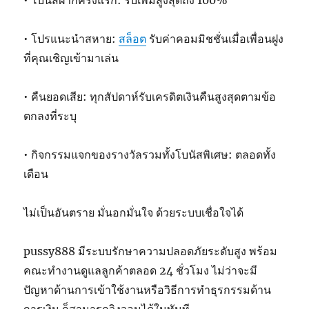
• โปรแนะนำสหาย:
สล็อต
รับค่าคอมมิชชั่นเมื่อเพื่อนฝูง
ที่คุณเชิญเข้ามาเล่น
• คืนยอดเสีย: ทุกสัปดาห์รับเครดิตเงินคืนสูงสุดตามข้อ
ตกลงที่ระบุ
• กิจกรรมแจกของรางวัลรวมทั้งโบนัสพิเศษ: ตลอดทั้ง
เดือน
ไม่เป็นอันตราย มั่นอกมั่นใจ ด้วยระบบเชื่อใจได้
pussy888 มีระบบรักษาความปลอดภัยระดับสูง พร้อม
คณะทำงานดูแลลูกค้าตลอด 24 ชั่วโมง ไม่ว่าจะมี
ปัญหาด้านการเข้าใช้งานหรือวิธีการทำธุรกรรมด้าน
การเงิน ก็สามารถวิงวอนได้ในทันที