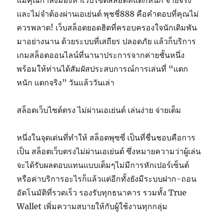
และไม่จำต้องผ่านเอเย่นต์ พุชชี่888 คือคำตอบที่คุณไม่
ควรพลาด! เว็บสล็อตยอดฮิตที่ครอบครองใจนักเดิมพัน
มาอย่างนาน ด้วยระบบที่เสถียร ปลอดภัย แล้วก็บริการ
เกมสล็อตออนไลน์ที่นานาประการจากค่ายชั้นหนึ่ง
พร้อมให้ท่านได้สัมผัสประสบการณ์การเล่นที่ “แตก
หนัก แตกจริง” วันแล้ววันเล่า
สล็อตเว็บไซต์ตรง ไม่ผ่านเอเย่นต์ เล่นง่าย จ่ายเต็ม
หนึ่งในจุดเด่นที่ทำให้ สล็อตพุซซี่ เป็นที่ชื่นชอบคือการ
เป็น สล็อตเว็บตรงไม่ผ่านเอเย่นต์ ซึ่งหมายความว่าผู้เล่น
จะได้รับผลตอบแทนแบบเต็มๆไม่มีการหักเปอร์เซ็นต์
หรือค่าบริการอะไรก็แล้วแต่อีกทั้งยังมีระบบฝาก-ถอน
อัตโนมัติที่รวดเร็ว รองรับทุกธนาคาร รวมทั้ง True
Wallet เพิ่มความสบายให้กับผู้ใช้งานทุกกลุ่ม