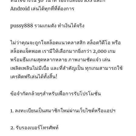
Android เล่นได้ทุกที่ที่ต้องการ
pussy888 รวมเกมดัง ทำเงินได้จริง
ไม่ว่าคุณจะถูกใจสล็อตแนวคลาสสิก สล็อตวิดีโอ หรือ
สล็อตแจ็คพอต เรามีให้เลือกมากยิ่งกว่า 2,000 เกม
พร้อมธีมเกมสุดหลากหลาย ภาพงามชัดแจ๋ว เล่น
เพลิดเพลินไม่มีเบื่อ และที่สำคัญเป็น ทุกเกมสามารถใช้
เครดิตฟรีเล่นได้ทั้งสิ้น!
ข้อจำกัดกล้วยๆสำหรับเพื่อการรับโปรโมชั่น
1. ลงทะเบียนเป็นสมาชิกใหม่ผ่านเว็บไซต์หรือแอปฯ
2. รับรองเบอร์โทรศัพท์