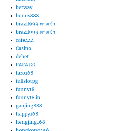
betway
bonus888
brazil999 ทางเข้า
brazil999 ทางเข้า
cafe444
Casino
debet
FAFA123
faro168
fullslotpg
funny18
funny18.in
gaojing888
happy168
hengjing168
hongkong456