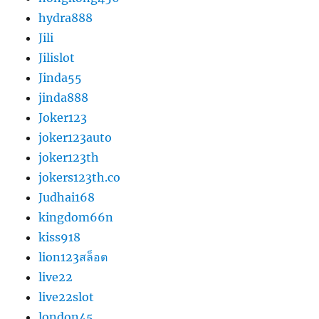
hydra888
Jili
Jilislot
Jinda55
jinda888
Joker123
joker123auto
joker123th
jokers123th.co
Judhai168
kingdom66n
kiss918
lion123สล็อต
live22
live22slot
london45