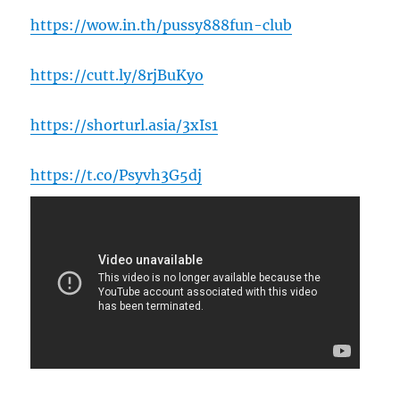
https://wow.in.th/pussy888fun-club
https://cutt.ly/8rjBuKyo
https://shorturl.asia/3xIs1
https://t.co/Psyvh3G5dj