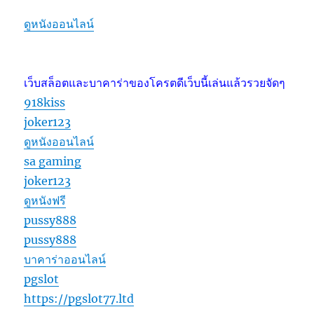
ดูหนังออนไลน์
เว็บสล็อตและบาคาร่าของโครตดีเว็บนี้เล่นแล้วรวยจัดๆ
918kiss
joker123
ดูหนังออนไลน์
sa gaming
joker123
ดูหนังฟรี
pussy888
pussy888
บาคาร่าออนไลน์
pgslot
https://pgslot77.ltd