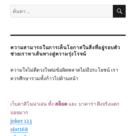
ค้นห
ค้นหา:
ความสามารถในการเห็นโอกาสในสิ่งที่อยู่รอบตัว
ช่วยเราหาเส้นทางสู่ความรุ่งโรจน์
ความใจไม่ดีดวงใจต่อข้อผิดพลาดไม่มีประโยชน์ เรา
ควรศึกษารวมทั้งก้าวไปด้านหน้า
เว็บคาสิโนน่าเล่น ทั้ง
สล็อต
และ
บาคาร่า
ตึงจริงแตก
บ่อยมาก
joker 123
slot168