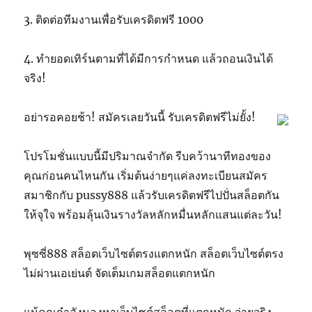
3. ติดต่อทีมงานเพื่อรับเครดิตฟรี 1000
4. ทำยอดเทิร์นตามที่ได้มีการกำหนด แล้วถอนเงินได้
จริง!
อย่ารอคอยช้า! สมัครเลยวันนี้ รับเครดิตฟรีไม่ยั้ง!
โปรโมชั่นแบบนี้มีปริมาณจำกัด รีบคว้านาทีทองของ
คุณก่อนคนไหนกัน เริ่มต้นง่ายๆแค่ลงทะเบียนสมัคร
สมาชิกกับ pussy888 แล้วรับเครดิตฟรีไปปั่นสล็อตกัน
ให้จุใจ พร้อมลุ้นเงินรางวัลหลักหมื่นหลักแสนแต่ละวัน!
พุซซี่888 สล็อตเว็บไซต์ตรงแตกหนัก สล็อตเว็บไซต์ตรง
ไม่ผ่านเอเย่นต์ จัดเต็มเกมสล็อตแตกหนัก
แม้คุณกำลังมองหาเว็บไซต์สล็อตที่แตกหนัก จ่ายจริง