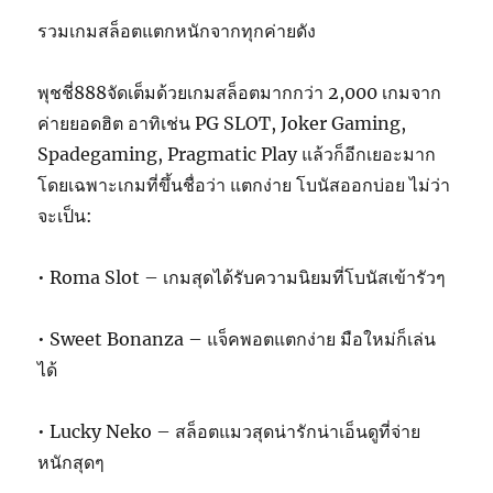
รวมเกมสล็อตแตกหนักจากทุกค่ายดัง
พุชชี่888จัดเต็มด้วยเกมสล็อตมากกว่า 2,000 เกมจาก
ค่ายยอดฮิต อาทิเช่น PG SLOT, Joker Gaming,
Spadegaming, Pragmatic Play แล้วก็อีกเยอะมาก
โดยเฉพาะเกมที่ขึ้นชื่อว่า แตกง่าย โบนัสออกบ่อย ไม่ว่า
จะเป็น:
• Roma Slot – เกมสุดได้รับความนิยมที่โบนัสเข้ารัวๆ
• Sweet Bonanza – แจ็คพอตแตกง่าย มือใหม่ก็เล่น
ได้
• Lucky Neko – สล็อตแมวสุดน่ารักน่าเอ็นดูที่จ่าย
หนักสุดๆ