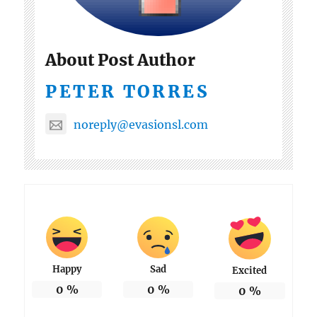
About Post Author
PETER TORRES
noreply@evasionsl.com
Happy
Sad
Excited
0
%
0
%
0
%