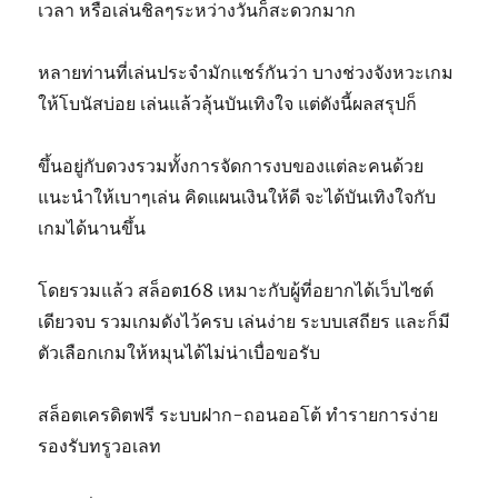
เวลา หรือเล่นชิลๆระหว่างวันก็สะดวกมาก
หลายท่านที่เล่นประจำมักแชร์กันว่า บางช่วงจังหวะเกม
ให้โบนัสบ่อย เล่นแล้วลุ้นบันเทิงใจ แต่ดังนี้ผลสรุปก็
ขึ้นอยู่กับดวงรวมทั้งการจัดการงบของแต่ละคนด้วย
แนะนำให้เบาๆเล่น คิดแผนเงินให้ดี จะได้บันเทิงใจกับ
เกมได้นานขึ้น
โดยรวมแล้ว สล็อต168 เหมาะกับผู้ที่อยากได้เว็บไซต์
เดียวจบ รวมเกมดังไว้ครบ เล่นง่าย ระบบเสถียร และก็มี
ตัวเลือกเกมให้หมุนได้ไม่น่าเบื่อขอรับ
สล็อตเครดิตฟรี ระบบฝาก-ถอนออโต้ ทำรายการง่าย
รองรับทรูวอเลท