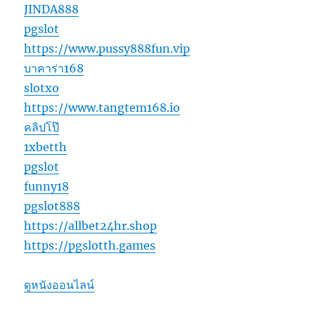
JINDA888
pgslot
https://www.pussy888fun.vip
บาคาร่า168
slotxo
https://www.tangtem168.io
คลิปโป๊
1xbetth
pgslot
funny18
pgslot888
https://allbet24hr.shop
https://pgslotth.games
ดูหนังออนไลน์