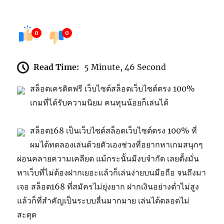
0
0
Read Time:
5 Minute, 46 Second
สล็อตเครดิตฟรี เว็บไซต์สล็อตเว็บไซต์ตรง 100%
เกมที่ได้รับความนิยม คนทุนน้อยก็เล่นได้
สล็อต168 เป็นเว็บไซต์สล็อตเว็บไซต์ตรง 100% ที่
ผมได้ทดลองเล่นด้วยตัวเองช่วงที่อยากหาเกมสนุกๆ
ผ่อนคลายความเคลียด แม้กระนั้นมีงบจำกัด เลยตั้งมั่น
หาเว็บที่ไม่ต้องฝากเยอะแล้วก็เล่นง่ายบนมือถือ จนถึงมา
เจอ สล็อต168 ที่สมัครไม่ยุ่งยาก ฝากเงินอย่างต่ำไม่สูง
แล้วก็ที่สำคัญเป็นระบบลื่นมากมาย เล่นได้ตลอดไม่
สะดุด