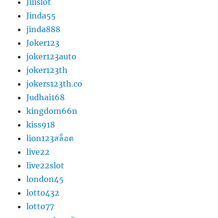
Jilislot
Jinda55
jinda888
Joker123
joker123auto
joker123th
jokers123th.co
Judhai168
kingdom66n
kiss918
lion123สล็อต
live22
live22slot
london45
lotto432
lotto77