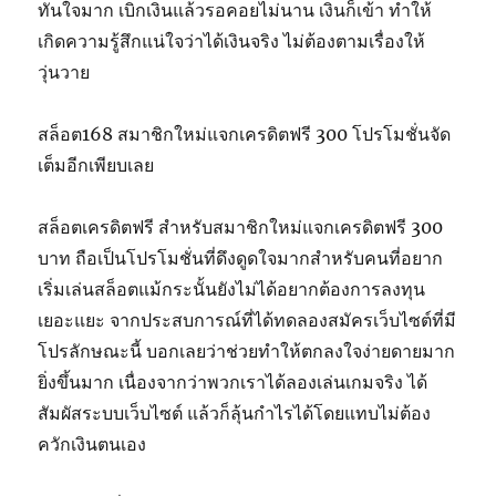
ทันใจมาก เบิกเงินแล้วรอคอยไม่นาน เงินก็เข้า ทำให้
เกิดความรู้สึกแน่ใจว่าได้เงินจริง ไม่ต้องตามเรื่องให้
วุ่นวาย
สล็อต168 สมาชิกใหม่แจกเครดิตฟรี 300 โปรโมชั่นจัด
เต็มอีกเพียบเลย
สล็อตเครดิตฟรี สำหรับสมาชิกใหม่แจกเครดิตฟรี 300
บาท ถือเป็นโปรโมชั่นที่ดึงดูดใจมากสำหรับคนที่อยาก
เริ่มเล่นสล็อตแม้กระนั้นยังไม่ได้อยากต้องการลงทุน
เยอะแยะ จากประสบการณ์ที่ได้ทดลองสมัครเว็บไซต์ที่มี
โปรลักษณะนี้ บอกเลยว่าช่วยทำให้ตกลงใจง่ายดายมาก
ยิ่งขึ้นมาก เนื่องจากว่าพวกเราได้ลองเล่นเกมจริง ได้
สัมผัสระบบเว็บไซต์ แล้วก็ลุ้นกำไรได้โดยแทบไม่ต้อง
ควักเงินตนเอง