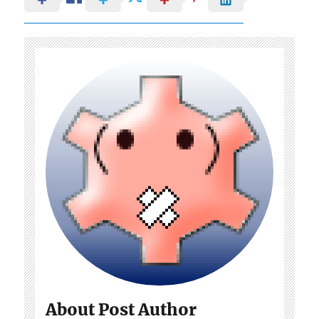
About Post Author