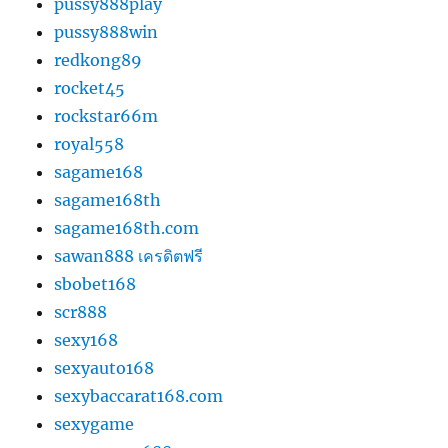
pussy888play
pussy888win
redkong89
rocket45
rockstar66m
royal558
sagame168
sagame168th
sagame168th.com
sawan888 เครดิตฟรี
sbobet168
scr888
sexy168
sexyauto168
sexybaccarat168.com
sexygame