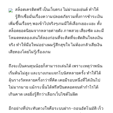
สล็อตเครดิตฟรี เป็นเว็บตรง ไม่ผ่านเอเย่นต์ ทำให้
รู้สึกเชื่อมั่นเรื่องความปลอดภัยรวมทั้งการชำระเงิน
เพิ่มขึ้นเรื่อยๆ พอเข้าไปจริงๆเกมมีให้เลือกเยอะแยะ ทั้ง
สล็อตยอดนิยมจากหลายค่ายดัง ภาพสวย เสียงชัด และมี
โหมดทดลองเล่นให้ลองก่อนที่จะคิดที่จะตัดสินใจลงเงิน
จริง ทำให้มือใหม่อย่างผมรู้สึกสุขใจ ไม่ต้องกลัวเสียเงิน
เสียทองโดยไม่รู้เรื่องเกม
ถึงจะเป็นคนทุนน้อยก็สามารถเล่นได้ เพราะเหตุว่าพนัน
เริ่มต้นไม่สูง และบางเกมแจกโบนัสหลายครั้ง ทำให้ได้
ลุ้นรางวัลหลายครั้งกว่าที่คิด เคยมีรอบหนึ่งที่ใส่เงินไป
ไม่มากมาย แม้กระนั้นได้ฟรีสปินตลอดจนทำกำไรได้
เกินคาด เลยยิ่งรู้สึกว่าเลือกเว็บไซต์ไม่ผิด
อีกอย่างที่ประทับดวงใจคือระบบฝาก-ถอนอัตโนมัติ เร็ว