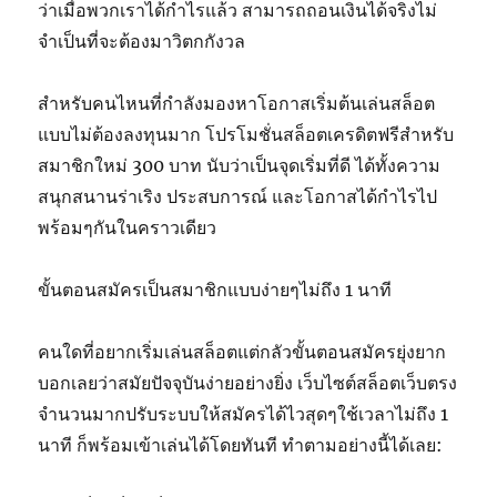
ว่าเมื่อพวกเราได้กำไรแล้ว สามารถถอนเงินได้จริงไม่
จำเป็นที่จะต้องมาวิตกกังวล
สำหรับคนไหนที่กำลังมองหาโอกาสเริ่มต้นเล่นสล็อต
แบบไม่ต้องลงทุนมาก โปรโมชั่นสล็อตเครดิตฟรีสำหรับ
สมาชิกใหม่ 300 บาท นับว่าเป็นจุดเริ่มที่ดี ได้ทั้งความ
สนุกสนานร่าเริง ประสบการณ์ และโอกาสได้กำไรไป
พร้อมๆกันในคราวเดียว
ขั้นตอนสมัครเป็นสมาชิกแบบง่ายๆไม่ถึง 1 นาที
คนใดที่อยากเริ่มเล่นสล็อตแต่กลัวขั้นตอนสมัครยุ่งยาก
บอกเลยว่าสมัยปัจจุบันง่ายอย่างยิ่ง เว็บไซต์สล็อตเว็บตรง
จำนวนมากปรับระบบให้สมัครได้ไวสุดๆใช้เวลาไม่ถึง 1
นาที ก็พร้อมเข้าเล่นได้โดยทันที ทำตามอย่างนี้ได้เลย: