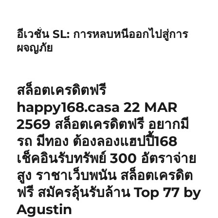
อีเวชั่น SL: การหลบหนีออกไปสู่การ
ผจญภัย
สล็อตเครดิตฟรี
happy168.casa 22 MAR
2569 สล็อตเครดิตฟรี อยากมี
รถ มีทอง ต้องลองแฮปปี้168
เช็คอินรับทรัพย์ 300 อัตราจ่าย
สูง ราชาเว็บพนัน สล็อตเครดิต
ฟรี สมัครลุ้นรับล้าน Top 77 by
Agustin