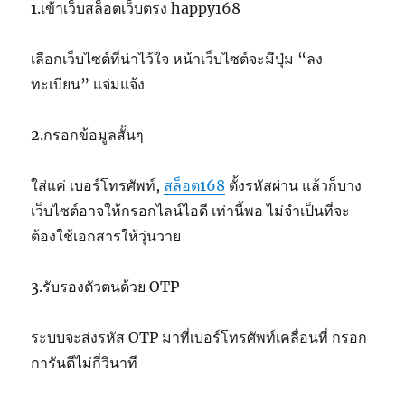
1.เข้าเว็บสล็อตเว็บตรง happy168
เลือกเว็บไซต์ที่น่าไว้ใจ หน้าเว็บไซต์จะมีปุ่ม “ลง
ทะเบียน” แจ่มแจ้ง
2.กรอกข้อมูลสั้นๆ
ใส่แค่ เบอร์โทรศัพท์,
สล็อต168
ตั้งรหัสผ่าน แล้วก็บาง
เว็บไซต์อาจให้กรอกไลน์ไอดี เท่านี้พอ ไม่จำเป็นที่จะ
ต้องใช้เอกสารให้วุ่นวาย
3.รับรองตัวตนด้วย OTP
ระบบจะส่งรหัส OTP มาที่เบอร์โทรศัพท์เคลื่อนที่ กรอก
การันตีไม่กี่วินาที