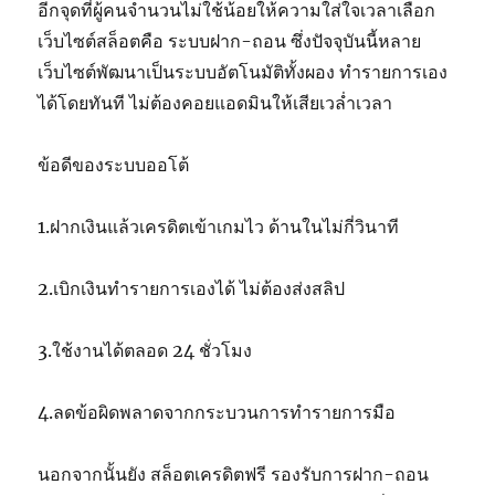
อีกจุดที่ผู้คนจำนวนไม่ใช้น้อยให้ความใส่ใจเวลาเลือก
เว็บไซต์สล็อตคือ ระบบฝาก-ถอน ซึ่งปัจจุบันนี้หลาย
เว็บไซต์พัฒนาเป็นระบบอัตโนมัติทั้งผอง ทำรายการเอง
ได้โดยทันที ไม่ต้องคอยแอดมินให้เสียเวล่ำเวลา
ข้อดีของระบบออโต้
1.ฝากเงินแล้วเครดิตเข้าเกมไว ด้านในไม่กี่วินาที
2.เบิกเงินทำรายการเองได้ ไม่ต้องส่งสลิป
3.ใช้งานได้ตลอด 24 ชั่วโมง
4.ลดข้อผิดพลาดจากกระบวนการทำรายการมือ
นอกจากนั้นยัง สล็อตเครดิตฟรี รองรับการฝาก-ถอน