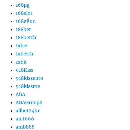
168pg
168slot
168สล็อต
188bet
188betth
1xbet
1xbetth
1xbit
918Kiss
918kissauto
918kissme
ABA
ABAGroup2
allbet24hr
alot666
amb888