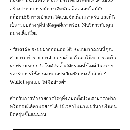
แม่นยำ มั่นใจในความสามารถของระบบต่างๆได้แน่ๆ
สร้างประสบการณ์การเดิมพันสล็อตออนไลน์กับ
สล็อต168 ทางเข้าเล่น ได้แบบจัดเต็มแน่ๆครับ และก็นี่
เป็นระบบต่างๆที่น่าดึงดูดที่เราพร้อมให้บริการกับคุณ
อย่างเต็มเปี่ยม
• faro168 ระบบฝากถอนออโต้: ระบบฝากถอนที่คุณ
สามารถทำรายการฝากถอนด้วยตัวเองได้อย่างรวดเร็ว
มาพร้อมระบบอัตโนมัติที่ล้ำสมัยรวมทั้งไม่มีอันตราย
รองรับการใช้งานผ่านแอปพลิเคชันแบงค์แล้วก็ E-
Wallet ทุกแบบ ไม่มีอย่างต่ำ
สำหรับการทำรายการใดๆทั้งหมดทั้งปวง สามารถฝาก
หรือถอนได้ตามอยากได้ ใช้เวลาไม่นาน บริหารเงินทุน
ยืดหยุ่นขึ้นแน่นอน