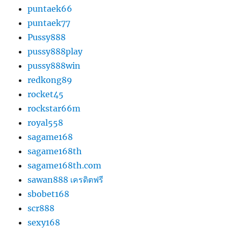
puntaek66
puntaek77
Pussy888
pussy888play
pussy888win
redkong89
rocket45
rockstar66m
royal558
sagame168
sagame168th
sagame168th.com
sawan888 เครดิตฟรี
sbobet168
scr888
sexy168