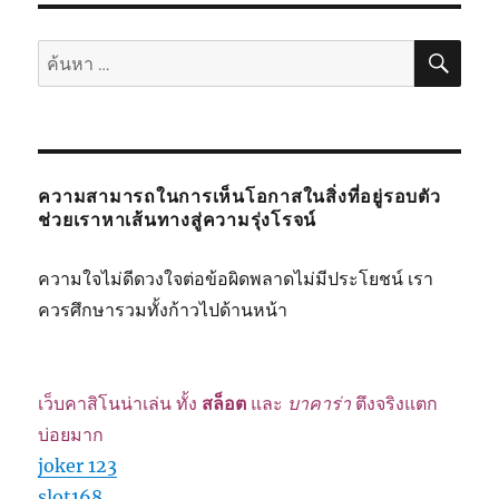
ค้นห
ค้นหา:
ความสามารถในการเห็นโอกาสในสิ่งที่อยู่รอบตัว
ช่วยเราหาเส้นทางสู่ความรุ่งโรจน์
ความใจไม่ดีดวงใจต่อข้อผิดพลาดไม่มีประโยชน์ เรา
ควรศึกษารวมทั้งก้าวไปด้านหน้า
เว็บคาสิโนน่าเล่น ทั้ง
สล็อต
และ
บาคาร่า
ตึงจริงแตก
บ่อยมาก
joker 123
slot168