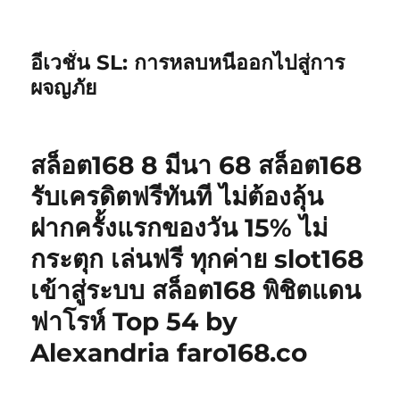
อีเวชั่น SL: การหลบหนีออกไปสู่การ
ผจญภัย
สล็อต168 8 มีนา 68 สล็อต168
รับเครดิตฟรีทันที ไม่ต้องลุ้น
ฝากครั้งแรกของวัน 15% ไม่
กระตุก เล่นฟรี ทุกค่าย slot168
เข้าสู่ระบบ สล็อต168 พิชิตแดน
ฟาโรห์ Top 54 by
Alexandria faro168.co