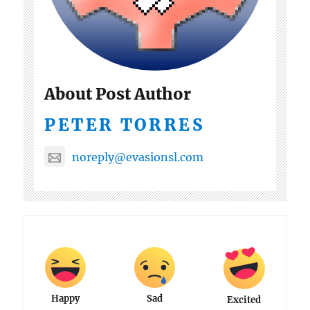
About Post Author
PETER TORRES
noreply@evasionsl.com
Happy
Sad
Excited