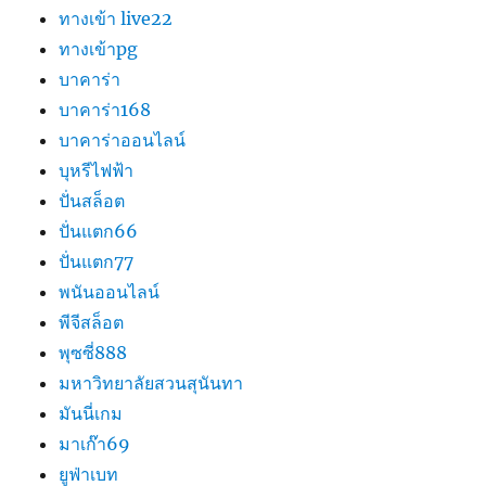
ทางเข้า live22
ทางเข้าpg
บาคาร่า
บาคาร่า168
บาคาร่าออนไลน์
บุหรีไฟฟ้า
ปั่นสล็อต
ปั่นแตก66
ปั่นแตก77
พนันออนไลน์
พีจีสล็อต
พุซซี่888
มหาวิทยาลัยสวนสุนันทา
มันนี่เกม
มาเก๊า69
ยูฟ่าเบท