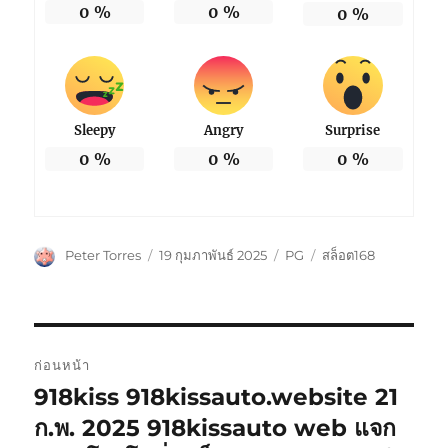
0
%
0
%
0
%
Sleepy
Angry
Surprise
0
%
0
%
0
%
ผู้
เขียน
หมวด
ป้าย
Peter Torres
19 กุมภาพันธ์ 2025
PG
สล็อต168
เขียน
เมื่อ
หมู่
กำกับ
แนะแนว
ก่อนหน้า
เรื่อง
918kiss 918kissauto.website 21
เรื่อง
ก่อน
ก.พ. 2025 918kissauto web แจก