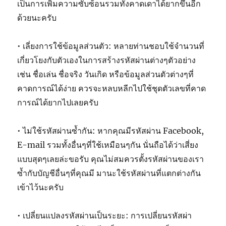
เป็นการเพิ่มความซับซ้อนรวมทั้งคาดเดาได้ยากขึ้นอีก
ด้วยนะครับ
• เลี่ยงการใช้ข้อมูลส่วนตัว: หลายท่านชอบใช้จำนวนที่
เกี่ยวโยงกับตัวเองในการสร้างรหัสผ่านต่างๆตัวอย่าง
เช่น ชื่อเล่น ชื่อจริง วันเกิด หรือข้อมูลส่วนตัวต่างๆที่
คาดการณ์ได้ง่าย ควรจะหลบหลีกไปใช้ชุดตัวเลขที่คาด
การณ์ได้ยากไปเลยครับ
• ไม่ใช้รหัสผ่านซ้ำกัน: หากคุณมีรหัสผ่าน Facebook,
E-mail รวมทั้งอื่นๆที่ใช้เหมือนๆกัน นั่นถือได้ว่าเสี่ยง
แบบสุดๆเลยล่ะขอรับ คุณไม่สมควรตั้งรหัสผ่านของเรา
ซ้ำกับบัญชีอื่นๆที่คุณมี มานะใช้รหัสผ่านที่แตกต่างกัน
เข้าไว้นะครับ
• เปลี่ยนแปลงรหัสผ่านเป็นระยะ: การเปลี่ยนรหัสผ่า