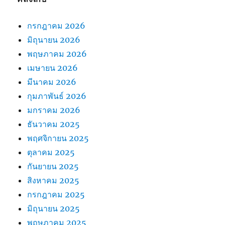
กรกฎาคม 2026
มิถุนายน 2026
พฤษภาคม 2026
เมษายน 2026
มีนาคม 2026
กุมภาพันธ์ 2026
มกราคม 2026
ธันวาคม 2025
พฤศจิกายน 2025
ตุลาคม 2025
กันยายน 2025
สิงหาคม 2025
กรกฎาคม 2025
มิถุนายน 2025
พฤษภาคม 2025