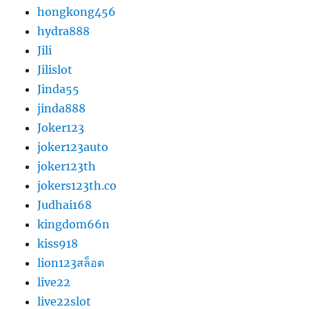
hongkong456
hydra888
Jili
Jilislot
Jinda55
jinda888
Joker123
joker123auto
joker123th
jokers123th.co
Judhai168
kingdom66n
kiss918
lion123สล็อต
live22
live22slot