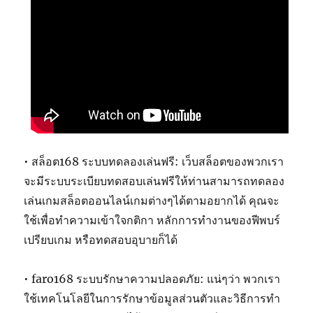
• สล็อต168 ระบบทดลองเล่นฟรี: เว็บสล็อตของพวกเรา
จะมีระบบระเบียบทดสอบเล่นฟรีให้ท่านสามารถทดลอง
เล่นเกมสล็อตออนไลน์เกมต่างๆได้ตามอยากได้ คุณจะ
ใช้เพื่อทำความเข้าใจกติกา หลักการทำงานของฟีพบร์
เปรียบเกม หรือทดสอบอุบายก็ได้
• faro168 ระบบรักษาความปลอดภัย: แน่ๆว่า พวกเรา
ใช้เทคโนโลยีในการรักษาข้อมูลส่วนตัวและวิธีการทำ