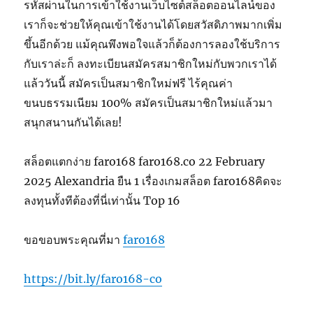
รหัสผ่านในการเข้าใช้งานเว็บไซต์สล็อตออนไลน์ของ
เราก็จะช่วยให้คุณเข้าใช้งานได้โดยสวัสดิภาพมากเพิ่ม
ขึ้นอีกด้วย แม้คุณพึงพอใจแล้วก็ต้องการลองใช้บริการ
กับเราล่ะก็ ลงทะเบียนสมัครสมาชิกใหม่กับพวกเราได้
แล้ววันนี้ สมัครเป็นสมาชิกใหม่ฟรี ไร้คุณค่า
ขนบธรรมเนียม 100% สมัครเป็นสมาชิกใหม่แล้วมา
สนุกสนานกันได้เลย!
สล็อตแตกง่าย faro168 faro168.co 22 February
2025 Alexandria ยืน 1 เรื่องเกมสล็อต faro168คิดจะ
ลงทุนทั้งทีต้องที่นี่เท่านั้น Top 16
ขอขอบพระคุณที่มา
faro168
https://bit.ly/faro168-co