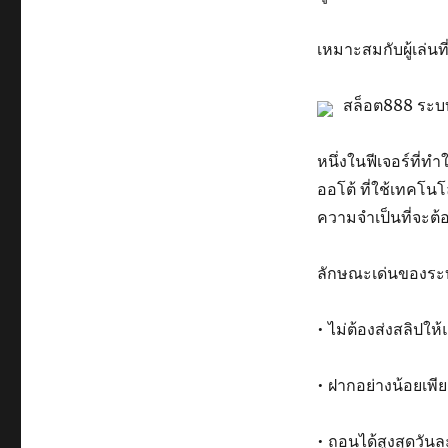
เหมาะสมกับผู้เล่
สล็อต888 ระบบ
หนึ่งในฟีเจอร์ที่ท
ออโต้ ที่ใช้เทคโนโ
ความจำเป็นที่จะต้
ลักษณะเด่นของร
• ไม่ต้องส่งสลิปให
• ฝากอย่างน้อยเพี
• ถอนได้สูงสุดวัน