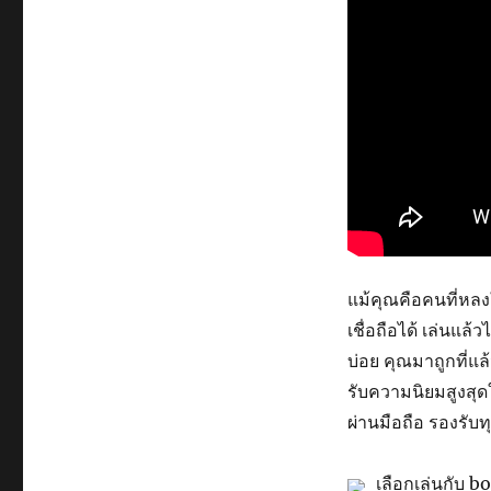
แม้คุณคือคนที่หลง
เชื่อถือได้ เล่นแล
บ่อย คุณมาถูกที่แล
รับความนิยมสูงสุด
ผ่านมือถือ รองรับท
เลือกเล่นกับ b