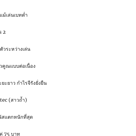
ม้เล่นเบทต่ำ
s 2
ตัวระหว่างเล่น
ัวคูณแบบต่อเนื่อง
ยะยาว กำไรจีรังยั่งยืน
tec (สาวถ้ำ)
สแตกหนักที่สุด
มแค่ 75 บาท