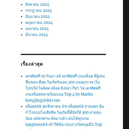
สิงหาคม 2024
กรกฎาคม 2024
มิถุนายน 2024
พฤษภาคม 2024
เมษายน 2024
มีนาคม 2024
เรื่องล่าสุด
เครดิตฟรี 10 กันยา 26 เครดิตฟรี เกมสล็อต ที่ผู้เล่น
ชื่นชอบ ที่สุด วันเกิดรับเลย 300 เกมคุรภาพ เว็บ
โปร่งใส ไลฟ์สด สล็อต ยิงปลา กีฬา ไพ่ เครดิตฟรี
เกมสล็อตหลายร้อยแบบ Top 4 by Marita
hengjing168d.com
สล็อต168 30 สิงหาคม 69 สล็อต168 สายแตก ลุ้น
กำไรแบบไม่เสียฟีล วันเกิดนี้พี่จัดให้ 300 สายทุน
น้อย สมัครด่วน คัดมาแล้ว เล่นได้ทุกเกม
tangtem168 เข้าให้ทัน ก่อนรางวัลหลุดมือ Top