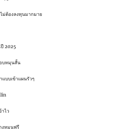
 ไม่ต้องลงทุนมากมาย
นปี 2025
รอบหมุนสั้น
ข้าแบบเข้าแผนรัวๆ
lin
ข้าไว
างหมุนฟรี