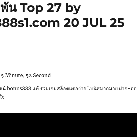
มพัน Top 27 by
88s1.com 20 JUL 25
5 Minute, 52 Second
ไลน์ bonus888 แท้ รวมเกมสล็อตแตกง่าย โบนัสมากมาย ฝาก-ถ
นใจ