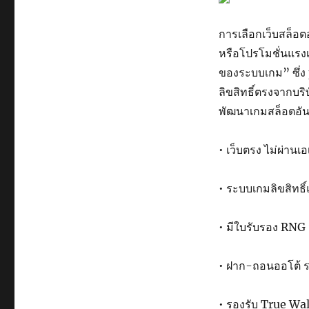
การเลือกเว็บสล็อต
หรือโปรโมชั่นแรงเท
ของระบบเกม” ซึ่ง 
ลิขสิทธิ์ตรงจากบร
พัฒนาเกมสล็อตอั
• เว็บตรง ไม่ผ่านเ
• ระบบเกมลิขสิทธิ์
• มีใบรับรอง RN
• ฝาก-ถอนออโต้ รว
• รองรับ True Wal