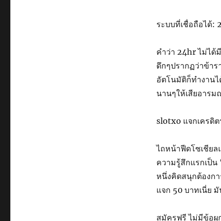
ระบบที่เชื่อถือได้:
คำว่า 24hr ไม่ได้ม
ดึกๆปรากฏว่าข้า
อัตโนมัติก็ทำงานได
นานๆให้เสียอารมณ
slotxo แจกเครดิตฟ
ไถหน้าฟีดโซเชียล
ความรู้สึกแรกเป็น
หนึ่งคิดสนุกต้องกา
แจก 50 บาทเนี่ย 
สมัครฟรี ไม่มีข้อผู