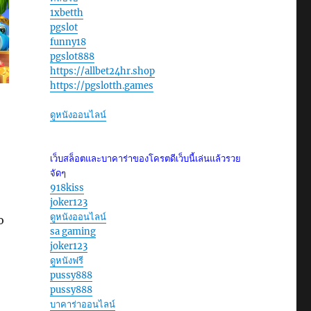
1xbetth
pgslot
funny18
pgslot888
https://allbet24hr.shop
https://pgslotth.games
ดูหนังออนไลน์
เว็บสล็อตและบาคาร่าของโครตดีเว็บนี้เล่นแล้วรวย
จัดๆ
918kiss
อ
joker123
ดูหนังออนไลน์
o
sa gaming
joker123
ดูหนังฟรี
pussy888
pussy888
บาคาร่าออนไลน์