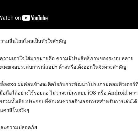
ความลื่นไถลไหลเป็นหัวใจสำคัญ
มให้ความเอาใจใส่มากมายคือ ความมีประสิทธิภาพของระบบ หลาย
จจะเคยเจอประสบการณ์แอปฯ ค้างหรือเด้งออกในจังหวะสำคัญ
 สล็อตxo ผมค่อนข้างจะติดใจกับการพัฒนาโปรแกรมคอมพิวเตอร์ที
มือถือได้อย่างไร้รอยต่อ ไม่ว่าจะเป็นระบบ iOS หรือ Android คว
รวมทั้งเสียงประกอบที่ชัดเจนช่วยสร้างอรรถรสสำหรับการเล่นได้
่ในคาสิโนจริงๆ
และความปลอดภัย