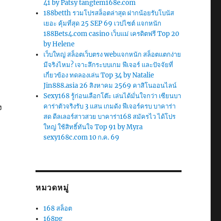
41 by Patsy tangtem168e.com
188betth รวมโปรสล็อตล่าสุด ฝากน้อยรับโบนัส
เยอะ คุ้มที่สุด 25 SEP 69 เวปไซต์ แจกหนัก
188Bets4.com casino เว็บแม่ เครดิตฟรี Top 20
by Helene
เว็บใหญ่ สล็อตเว็บตรง webแจกหนัก สล็อตแตกง่าย
มีจริงไหม? เจาะลึกระบบเกม ฟีเจอร์ และปัจจัยที่
เกี่ยวข้อง ทดลองเล่น Top 34 by Natalie
Jin888.asia 26 สิงหาคม 2569 คาสิโนออนไลน์
Sexy168 รู้ก่อนเลือกโต๊ะ เล่นได้มั่นใจกว่า เซียนบา
คาร่าตัวจริงรับ 3 แสน เกมดัง ฟีเจอร์ครบ บาคาร่า
ง
สด ดีลเลอร์สาวสวย บาคาร่า168 สมัครไว ได้โปร
ใหญ่ ใช้สิทธิ์ทันใจ Top 91 by Myra
sexy168c.com 10 ก.ค. 69
หมวดหมู่
168 สล็อต
168pg