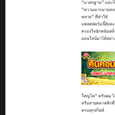
“มาตรฐาน” และก็
“ความมากมายหล
หลาย” ที่ทำให้
แพลตฟอร์มนี้ยังคง
ครองใจนักพนันสล
ออนไลน์มาได้อย่างน
ใหญ่โต” ครับผม ไ
หรือสายคลาสสิกที
ครบทุกสไตล์