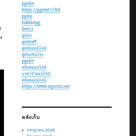
pgslot
https://pgslot77.ltd
pg99
fullslotpg
ง
live22
ดูหนัง
น
ดูหนังฟรี
ดูหนังออนไลน์
ดูหนังชนโรง
pgslot
สล็อตออนไลน์
บาคาร่าออนไลน์
สล็อตออนไลน์
https://www.ngernn.net
คลังเก็บ
กรกฎาคม 2026