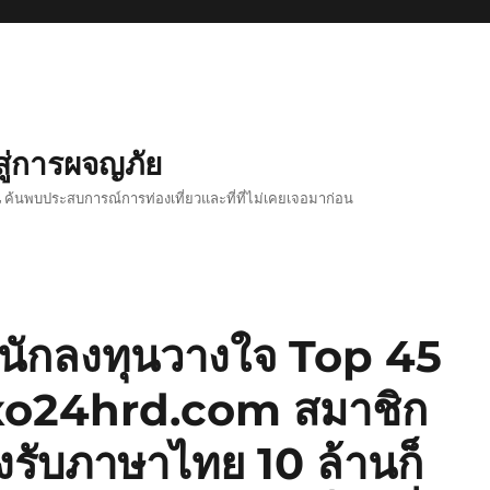
สู่การผจญภัย
้นพบประสบการณ์การท่องเที่ยวและที่ที่ไม่เคยเจอมาก่อน
ี่นักลงทุนวางใจ Top 45
txo24hrd.com สมาชิก
องรับภาษาไทย 10 ล้านก็