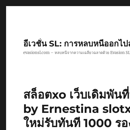
อีเวชั่น SL: การหลบหนีออกไป
evasionsl.com – หลบหนีจากความเฉลียวฉลาดด้วย Evasion SL ค
สล็อตxo เว็บเดิมพันท
by Ernestina slo
ใหม่รับทันที 1000 ร