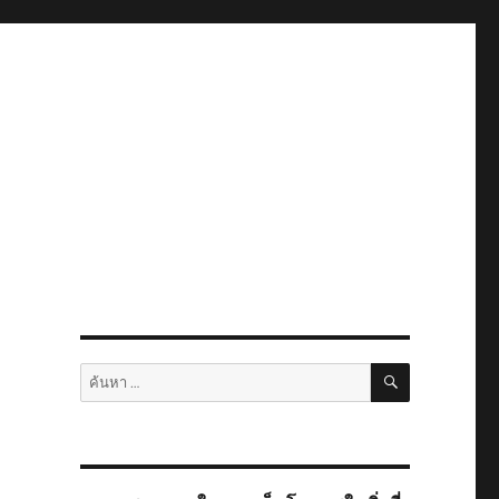
ค้นหา
ค้นหา: