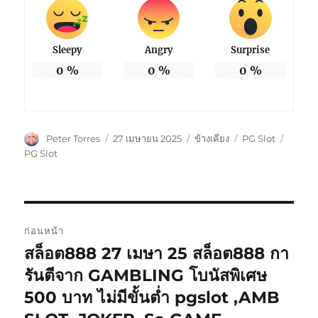
Sleepy
Angry
Surprise
0
%
0
%
0
%
ผู้
เขียน
รูป
หมวด
ป้าย
Peter Torres
27 เมษายน 2025
ข้างเคียง
PG Slot
เขียน
เมื่อ
แบบ
หมู่
กำกับ
PG Slot
เรื่อง
แนะแนว
ก่อนหน้า
เรื่อง
สล็อต888 27 เมษา 25 สล็อต888 กา
เรื่อง
ก่อน
รันตีจาก GAMBLING โบนัสพิเศษ
หน้า:
500 บาท ไม่มีขั้นต่ำ pgslot ,AMB