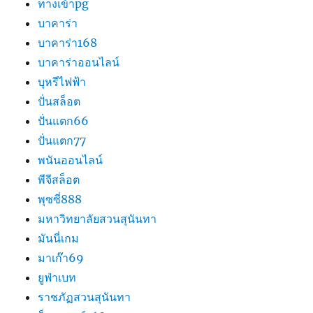
ทางเข้าpg
บาคาร่า
บาคาร่า168
บาคาร่าออนไลน์
บุหรีไฟฟ้า
ปั่นสล็อต
ปั่นแตก66
ปั่นแตก77
พนันออนไลน์
พีจีสล็อต
พุซซี่888
มหาวิทยาลัยสวนสุนันทา
มันนี่เกม
มาเก๊า69
ยูฟ่าเบท
ราชภัฏสวนสุนันทา