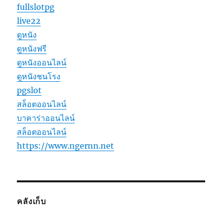
fullslotpg
live22
ดูหนัง
ดูหนังฟรี
ดูหนังออนไลน์
ดูหนังชนโรง
pgslot
สล็อตออนไลน์
บาคาร่าออนไลน์
สล็อตออนไลน์
https://www.ngernn.net
คลังเก็บ