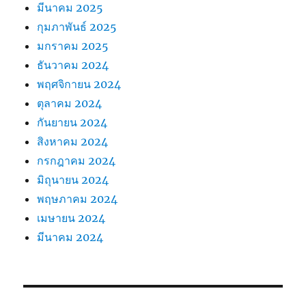
มีนาคม 2025
กุมภาพันธ์ 2025
มกราคม 2025
ธันวาคม 2024
พฤศจิกายน 2024
ตุลาคม 2024
กันยายน 2024
สิงหาคม 2024
กรกฎาคม 2024
มิถุนายน 2024
พฤษภาคม 2024
เมษายน 2024
มีนาคม 2024