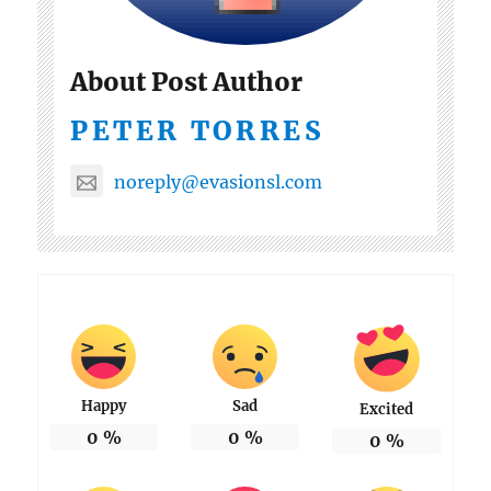
About Post Author
PETER TORRES
noreply@evasionsl.com
Happy
Sad
Excited
0
%
0
%
0
%