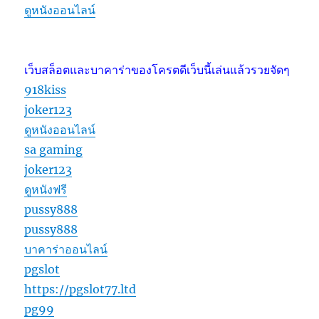
ดูหนังออนไลน์
เว็บสล็อตและบาคาร่าของโครตดีเว็บนี้เล่นแล้วรวยจัดๆ
918kiss
joker123
ดูหนังออนไลน์
sa gaming
joker123
ดูหนังฟรี
pussy888
pussy888
บาคาร่าออนไลน์
pgslot
https://pgslot77.ltd
pg99