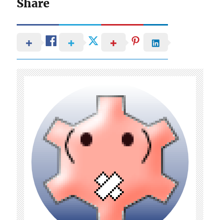
Share