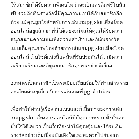
ให้สมาชิกได้รับความพิเศษไม่ว่าจะเป็นเครดิตฟรีโบนัส
ฟรี รวมถึงเงินรางวัลที่มีคุณภาพมอบให้กับสมาชิกอีก
ด้วย แม้คุณถูกใจสำหรับการเล่นเกมpg slotเสี่ยงโชค
ออนไลน์อยู่แล้ว มาที่นี่ได้เลยจะมีผลให้คุณได้รับความ
สนุกสนานความบันเทิงความสำเร็จ และก็เงินรางวัล
แบบเต็มคุณภาพโดยด้วยการเล่นเกมpg slotเสี่ยงโชค
ออนไลน์ เว็บไซต์แห่งนี้แค่นั้นที่รับประกันได้ว่ามีความ
เพรียบพร้อมและก็ดูแลสมาชิกทุกคนอย่างดีเยี่ยม
2.สมัครเป็นสมาชิกเป็นระเบียบเรียบร้อยให้ท่านอ่านราย
ละเอียดต่างๆเกี่ยวกับการเล่นเกมที่ pg slotก่อน
เพื่อทำให้ท่านรู้เรื่อง ต้นแบบและก็เนื้อหาของการเล่น
เกมpg slotเสี่ยงดวงออนไลน์ที่มีคุณภาพรวมทั้งมั่นอก
มั่นใจได้เลยว่า เป็นเว็บที่จะทำให้คุณคุ้มและได้รับเงิน
รางวัลอย่างเต็มเปี่ยมบันเทิงใจและสะดวกไปกับยอด