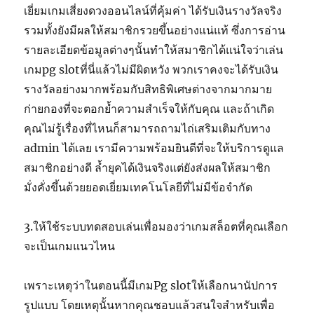
เยี่ยมเกมเสี่ยงดวงออนไลน์ที่คุ้มค่า ได้รับเงินรางวัลจริง
รวมทั้งยังมีผลให้สมาชิกรวยขึ้นอย่างแน่แท้ ซึ่งการอ่าน
รายละเอียดข้อมูลต่างๆนั้นทำให้สมาชิกได้แน่ใจว่าเล่น
เกมpg slotที่นี่แล้วไม่มีผิดหวัง พวกเราคงจะได้รับเงิน
รางวัลอย่างมากพร้อมกับสิทธิพิเศษต่างจากมากมาย
ก่ายกองที่จะตอกย้ำความสำเร็จให้กับคุณ และถ้าเกิด
คุณไม่รู้เรื่องที่ไหนก็สามารถถามไถ่เสริมเติมกับทาง
admin ได้เลย เรามีความพร้อมยินดีที่จะให้บริการดูแล
สมาชิกอย่างดี ล้ำยุคได้เงินจริงแต่ยังส่งผลให้สมาชิก
มั่งคั่งขึ้นด้วยยอดเยี่ยมเทคโนโลยีที่ไม่มีข้อจำกัด
3.ให้ใช้ระบบทดสอบเล่นเพื่อมองว่าเกมสล็อตที่คุณเลือก
จะเป็นเกมแนวไหน
เพราะเหตุว่าในตอนนี้มีเกมPg slotให้เลือกนานัปการ
รูปแบบ โดยเหตุนั้นหากคุณชอบแล้วสนใจสำหรับเพื่อ