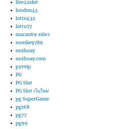
live22slot
london45
lotto432
lotto77
macau69 สมัคร
monkey789
no1huay
no1huay.com
p2vvip
PG
PG Slot
PG Slot เว็บใหม่
pg SuperGame
pg168
pg77
pg99