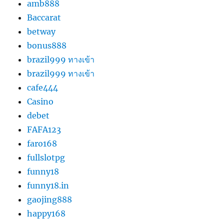
amb888
Baccarat
betway
bonus888
brazil999 ทางเข้า
brazil999 ทางเข้า
cafe444
Casino
debet
FAFA123
faro168
fullslotpg
funny18
funny18.in
gaojing888
happy168