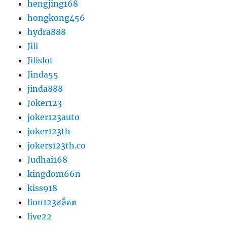
hengjing168
hongkong456
hydra888
Jili
Jilislot
Jinda55
jinda888
Joker123
joker123auto
joker123th
jokers123th.co
Judhai168
kingdom66n
kiss918
lion123สล็อต
live22