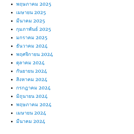
พฤษภาคม 2025
เมษายน 2025
มีนาคม 2025
กุมภาพันธ์ 2025
มกราคม 2025
ธันวาคม 2024
พฤศจิกายน 2024
ตุลาคม 2024
กันยายน 2024
สิงหาคม 2024
กรกฎาคม 2024
มิถุนายน 2024
พฤษภาคม 2024
เมษายน 2024
มีนาคม 2024