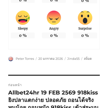
0
%
Sleepy
Angry
Surprise
0
%
0
%
0
%
ผู้
เขียน
หมวด
ป้าย
Peter Torres
20 มกราคม 2026
Jinda55
สล็อต
เขียน
เมื่อ
หมู่
กำกับ
แนะแนว
ก่อนหน้า
เรื่อง
Allbet24hr 19 FEB 2569 918kiss
เรื่อง
ก่อน
ยิงปลาแตกง่าย ปลอดภัย ถอนได้จริง
หน้า:
ทุนน้อย ถอนหนัก 918kiss เข้าสู่ระบบ