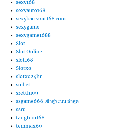
sexy168
sexyauto168
sexybaccarat168.com
sexygame
sexygame1688
Slot
Slot Online
slot168
Slotxo
slotxo24hr
soibet
sretthi99
ssgame666 เข้าสู่ระบบ ล่าสุด
ssru
tangtem168
temmax69