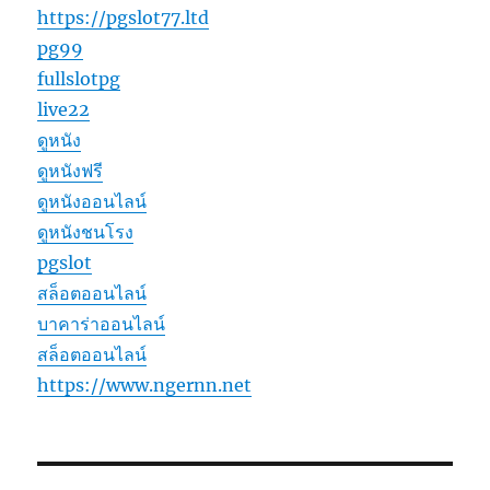
https://pgslot77.ltd
pg99
fullslotpg
live22
ดูหนัง
ดูหนังฟรี
ดูหนังออนไลน์
ดูหนังชนโรง
pgslot
สล็อตออนไลน์
บาคาร่าออนไลน์
สล็อตออนไลน์
https://www.ngernn.net