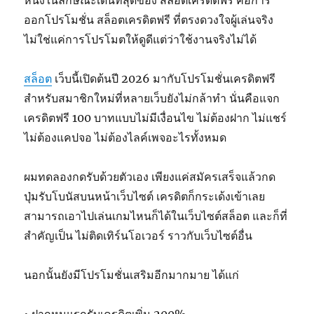
ออกโปรโมชั่น สล็อตเครดิตฟรี ที่ตรงดวงใจผู้เล่นจริง
ไม่ใช่แค่การโปรโมตให้ดูดีแต่ว่าใช้งานจริงไม่ได้
สล็อต
เว็บนี้เปิดต้นปี 2026 มากับโปรโมชั่นเครดิตฟรี
สำหรับสมาชิกใหม่ที่หลายเว็บยังไม่กล้าทำ นั่นคือแจก
เครดิตฟรี 100 บาทแบบไม่มีเงื่อนไข ไม่ต้องฝาก ไม่แชร์
ไม่ต้องแคปจอ ไม่ต้องไลค์เพจอะไรทั้งหมด
ผมทดลองกดรับด้วยตัวเอง เพียงแค่สมัครเสร็จแล้วกด
ปุ่มรับโบนัสบนหน้าเว็บไซต์ เครดิตก็กระเด้งเข้าเลย
สามารถเอาไปเล่นเกมไหนก็ได้ในเว็บไซต์สล็อต และก็ที่
สำคัญเป็น ไม่ติดเทิร์นโอเวอร์ ราวกับเว็บไซต์อื่น
นอกนั้นยังมีโปรโมชั่นเสริมอีกมากมาย ได้แก่
• ฝากหนแรกรับเครดิตเพิ่ม 200%