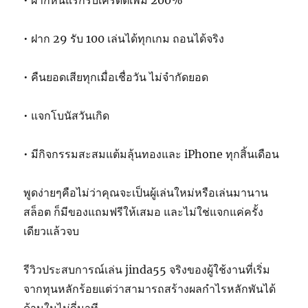
• ฝาก 29 รับ 100 เล่นได้ทุกเกม ถอนได้จริง
• คืนยอดเสียทุกเมื่อเชื่อวัน ไม่จำกัดยอด
• แจกโบนัสวันเกิด
• มีกิจกรรมสะสมแต้มลุ้นทองและ iPhone ทุกสิ้นเดือน
พูดง่ายๆคือไม่ว่าคุณจะเป็นผู้เล่นใหม่หรือเล่นมานาน
สล็อต ก็มีของแถมฟรีให้เสมอ และไม่ใช่แจกแค่ครั้ง
เดียวแล้วจบ
รีวิวประสบการณ์เล่น jinda55 จริงของผู้ใช้งานที่เริ่ม
จากทุนหลักร้อยแต่ว่าสามารถสร้างผลกำไรหลักพันได้
ด้านในไม่กี่นาที