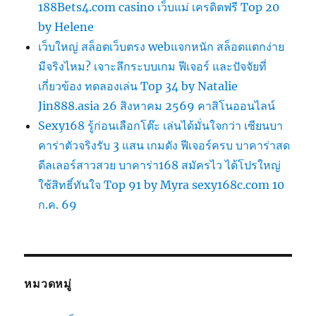
188Bets4.com casino เว็บแม่ เครดิตฟรี Top 20
by Helene
เว็บใหญ่ สล็อตเว็บตรง webแจกหนัก สล็อตแตกง่าย
มีจริงไหม? เจาะลึกระบบเกม ฟีเจอร์ และปัจจัยที่
เกี่ยวข้อง ทดลองเล่น Top 34 by Natalie
Jin888.asia 26 สิงหาคม 2569 คาสิโนออนไลน์
Sexy168 รู้ก่อนเลือกโต๊ะ เล่นได้มั่นใจกว่า เซียนบา
คาร่าตัวจริงรับ 3 แสน เกมดัง ฟีเจอร์ครบ บาคาร่าสด
ดีลเลอร์สาวสวย บาคาร่า168 สมัครไว ได้โปรใหญ่
ใช้สิทธิ์ทันใจ Top 91 by Myra sexy168c.com 10
ก.ค. 69
หมวดหมู่