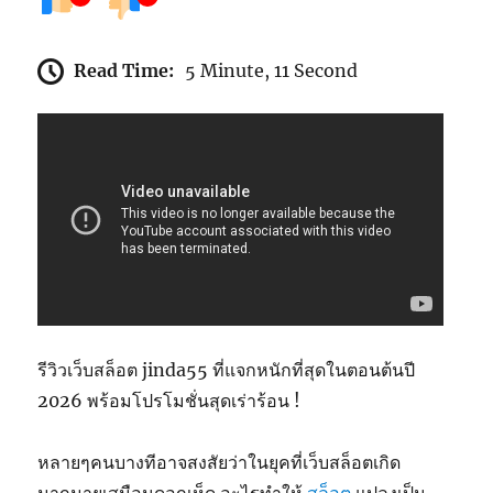
Read Time:
5 Minute, 11 Second
รีวิวเว็บสล็อต jinda55 ที่แจกหนักที่สุดในตอนต้นปี
2026 พร้อมโปรโมชั่นสุดเร่าร้อน !
หลายๆคนบางทีอาจสงสัยว่าในยุคที่เว็บสล็อตเกิด
มากมายเสมือนดอกเห็ด อะไรทำให้
สล็อต
แปลงเป็น