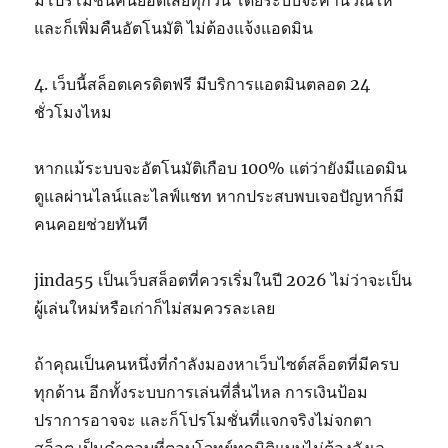
และก็เพิ่มคืนอัตโนมัติ ไม่ต้องแจ้งแอดมิน
4. เว็บนี้สล็อตเครดิตฟรี มีบริการแอดมินตลอด 24
ชั่วโมงไหม
หากแม้ระบบจะอัตโนมัติเกือบ 100% แต่ว่ายังมีแอดมิน
ดูแลผ่านไลน์และไลฟ์แชท หากประสบพบเจอปัญหาก็มี
คนคอยช่วยทันที
jinda55 เป็นเว็บสล็อตที่ควรเริ่มในปี 2026 ไม่ว่าจะเป็น
ผู้เล่นใหม่หรือเก่าก็ไม่สมควรละเลย
ถ้าคุณเป็นคนหนึ่งที่กำลังมองหาเว็บไซต์สล็อตที่มีครบ
ทุกด้าน อีกทั้งระบบการเล่นที่ลื่นไหล การเงินป้อม
ปราการอาจจะ และก็โปรโมชั่นที่แจกจริงไม่จกตา
สล็อต เป็นคำตอบที่ตอบโจทย์ทุกมิติแบบไม่ต้องลังเล