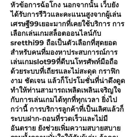
หัวข้อการฉ้อโกง นอกจากนั้น เว็บยัง
ได้รับการรีวิวและคะแนนสูงจากผู้เล่น
เศรษฐี99เยอะมากที่เคยใช้บริการ การ
เลือกเล่นเกมสล็อตออนไลน์กับ
sretthi99 ถือเป็นตัวเลือกที่สุดยอด
สำหรับคนที่มองหาประสบการณ์การ
เล่นเกมslot99ที่ดีบนโทรศัพท์มือถือ
ด้วยระบบที่เถียรและไม่สะดุด กราฟิก
งาม ชัดเจน แล้วก็โปรโมชั่นที่น่าดึงดูด
ทำให้ท่านสามารถเพลิดเพลินเจริญใจ
กับการเล่นเกมได้ทุกที่ทุกเวลา ยิ่งไป
กว่านี้ การบริการลูกค้าที่เป็นเลิศแล้วก็
ระบบฝาก-ถอนที่รวดเร็วและไม่มี
อันตราย ยังช่วยเพิ่มความสบายสบาย