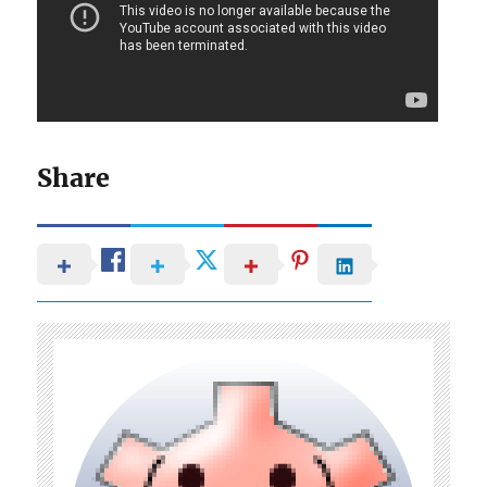
Share