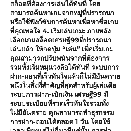
สล็อตที่ต้องการเล่นได้ทันที โดย
สามารถค้นหาเกมจากหมู่ที่ปรารถนา
หรือใช้ฟังก์ชันการค้นหาเพื่อหาชื่อเกม
ที่คุณพอใจ 4. เริ่มเล่นเกม: ภายหลัง
เลือกเกมสล็อตเศรษฐี99ที่ปรารถนา
เล่นแล้ว ให้กดปุ่ม “เล่น” เพื่อเริ่มเกม
คุณสามารถปรับพนันจากที่ต้องการ
รวมทั้งเริ่มหมุนวงล้อได้ทันที ระบบการ
ฝาก-ถอนที่เร็วทันใจแล้วก็ไม่มีอันตราย
หนึ่งในสิ่งที่สำคัญที่สุดสำหรับผู้เล่นคือ
ระบบการฝาก-เบิกเงิน เศรษฐี99 มี
ระบบระเบียบที่รวดเร็วทันใจรวมทั้ง
ไม่มีอันตราย คุณสามารถทำธุรกรรม
การฝาก-ถอนได้ตลอด 1 วัน โดยใช้
เวลาเพียงแค่ไม่กี่นาทีแค่นั้น การทำ