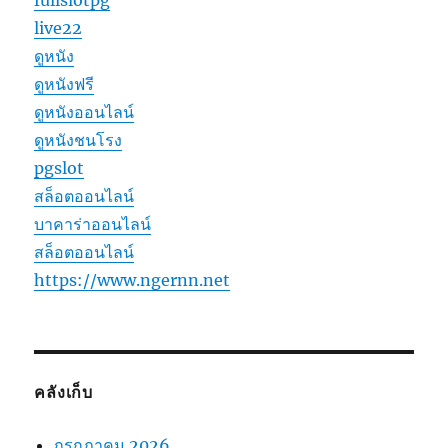
live22
ดูหนัง
ดูหนังฟรี
ดูหนังออนไลน์
ดูหนังชนโรง
pgslot
สล็อตออนไลน์
บาคาร่าออนไลน์
สล็อตออนไลน์
https://www.ngernn.net
คลังเก็บ
กรกฎาคม 2026