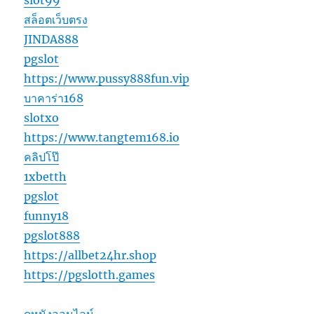
สล็อตเว็บตรง
JINDA888
pgslot
https://www.pussy888fun.vip
บาคาร่า168
slotxo
https://www.tangtem168.io
คลิปโป๊
1xbetth
pgslot
funny18
pgslot888
https://allbet24hr.shop
https://pgslotth.games
ดูหนังออนไลน์