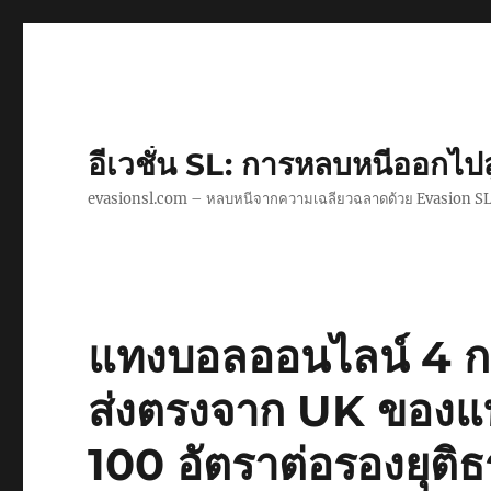
อีเวชั่น SL: การหลบหนีออกไป
evasionsl.com – หลบหนีจากความเฉลียวฉลาดด้วย Evasion SL ค
แทงบอลออนไลน์ 4 ก
ส่งตรงจาก UK ของแท้ 
100 อัตราต่อรองยุติ