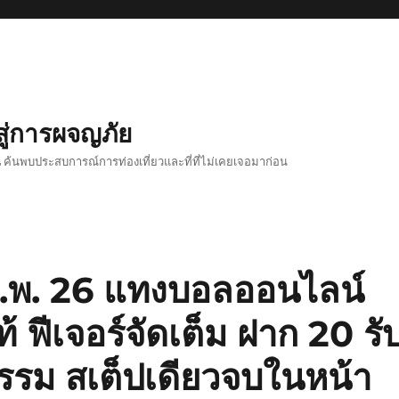
สู่การผจญภัย
้นพบประสบการณ์การท่องเที่ยวและที่ที่ไม่เคยเจอมาก่อน
.พ. 26 แทงบอลออนไลน์
ฟีเจอร์จัดเต็ม ฝาก 20 รั
ธรรม สเต็ปเดียวจบในหน้า