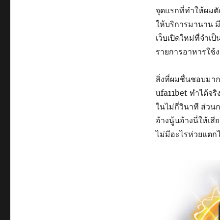
จุดแรกที่ทำให้ผมตั
ให้บริการมานาน มี
เว็บเปิดใหม่ที่จำเป
รายการอาหารใช้งาน
สิ่งที่ผมชื่นชอบมา
ufa11bet ทำได้จริง
ในไม่กี่วินาที ส่ว
อ้างนู้นอ้างนี่ให้
ไม่มีอะไรห่วยแตกไ