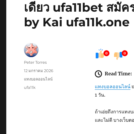
เดียว ufa11bet สมัคร
by Kai ufa11k.one
0
0
ผู้
Peter Torres
เขียน
เขียน
12 มกราคม 2026
Read Time:
เมื่อ
หมวด
แทงบอลออนไลน์
หมู่
แทงบอลออนไลน์
u
ป้าย
ufa11k
กำกับ
1 วัน.
ถ้าเอ่ยถึงการแทงบ
และไม่ดี บางเว็บต