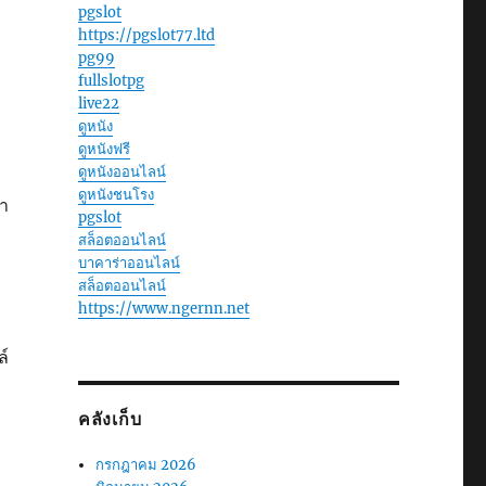
pgslot
https://pgslot77.ltd
pg99
fullslotpg
live22
ดูหนัง
ดูหนังฟรี
ดูหนังออนไลน์
ดูหนังชนโรง
้า
pgslot
สล็อตออนไลน์
บาคาร่าออนไลน์
สล็อตออนไลน์
https://www.ngernn.net
ล์
คลังเก็บ
กรกฎาคม 2026