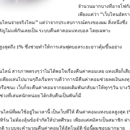
จำนวนมากบางทีอาจโฟกั
เพียงแค่ว่า “เว็บไหนอัตรา
ว็บไหนจ่ายจริงไหม” แต่ว่าจากประสบการณ์ตรงของผม สิ่งหนึ่งซึ่ง
สำคัญไม่แพ้กันเลยเป็น ระบบคืนค่าคอมแทงบอล โดยเฉพาะ
มสูงสุดถึง 1% ซึ่งช่วยทำให้การเล่นฟุตบอลระยะยาวคุ้มขึ้นอย่าง
ไลน์ สารภาพตรงๆว่าไม่ได้พอใจเรื่องคืนค่าคอมเลย แทงเสียก็เสี
เพียงเล่นไปนานๆถึงเริ่มทราบดีว่าการมีคืนค่าคอมช่วยลดเงินลงท
พ้หรือชนะ เว็บก็จะคืนค่าคอมจากยอดเดิมพันกลับมาให้ทุกๆวัน บางว
่วงที่เล่นหนักหน่อย ได้กลับคืนเป็นพันก็มี
ลน์ที่ผมใช้อยู่ในเวลานี้ เป็นเว็บที่ให้ คืนค่าคอมแทงบอลสูงสุด 
ิร์น ไม่ต้องลุ้นข้อจำกัดให้ปวดศีรษะ เพียงแค่สมัครเป็นสมาชิก ฝ
กติ ระบบจะคำนวณคืนค่าคอมให้อัตโนมัติ ข้อนี้ผมชอบมากมาย