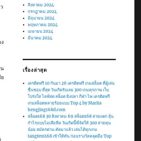
สิงหาคม 2024
้ว
กรกฎาคม 2024
มิถุนายน 2024
พฤษภาคม 2024
เมษายน 2024
มีนาคม 2024
อง
า
็น
เรื่องล่าสุด
ีย
เครดิตฟรี 10 กันยา 26 เครดิตฟรี เกมสล็อต ที่ผู้เล่น
ชื่นชอบ ที่สุด วันเกิดรับเลย 300 เกมคุรภาพ เว็บ
โปร่งใส ไลฟ์สด สล็อต ยิงปลา กีฬา ไพ่ เครดิตฟรี
เกมสล็อตหลายร้อยแบบ Top 4 by Marita
hengjing168d.com
สล็อต168 30 สิงหาคม 69 สล็อต168 สายแตก ลุ้น
กำไรแบบไม่เสียฟีล วันเกิดนี้พี่จัดให้ 300 สายทุน
น้อย สมัครด่วน คัดมาแล้ว เล่นได้ทุกเกม
tangtem168 เข้าให้ทัน ก่อนรางวัลหลุดมือ Top
น