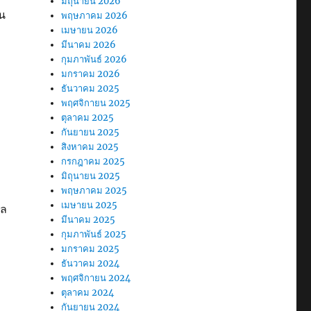
มิถุนายน 2026
น
พฤษภาคม 2026
เมษายน 2026
มีนาคม 2026
กุมภาพันธ์ 2026
มกราคม 2026
ธันวาคม 2025
พฤศจิกายน 2025
ตุลาคม 2025
กันยายน 2025
สิงหาคม 2025
กรกฎาคม 2025
มิถุนายน 2025
ก
พฤษภาคม 2025
เมษายน 2025
อล
มีนาคม 2025
กุมภาพันธ์ 2025
มกราคม 2025
ธันวาคม 2024
พฤศจิกายน 2024
ตุลาคม 2024
กันยายน 2024