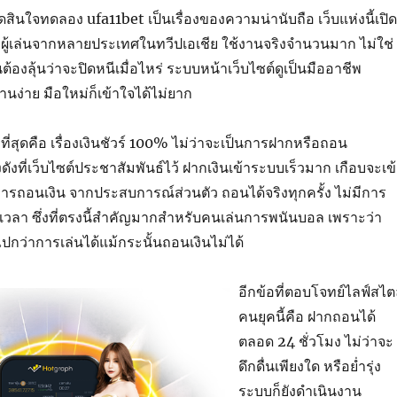
ดสินใจทดลอง ufa11bet เป็นเรื่องของความน่านับถือ เว็บแห่งนี้เปิด
ผู้เล่นจากหลายประเทศในทวีปเอเชีย ใช้งานจริงจำนวนมาก ไม่ใช่
็นต้องลุ้นว่าจะปิดหนีเมื่อไหร่ ระบบหน้าเว็บไซต์ดูเป็นมืออาชีพ
ง่าย มือใหม่ก็เข้าใจได้ไม่ยาก
กที่สุดคือ เรื่องเงินชัวร์ 100% ไม่ว่าจะเป็นการฝากหรือถอน
ดังที่เว็บไซต์ประชาสัมพันธ์ไว้ ฝากเงินเข้าระบบเร็วมาก เกือบจะเข
นการถอนเงิน จากประสบการณ์ส่วนตัว ถอนได้จริงทุกครั้ง ไม่มีการ
เสียเวลา ซึ่งที่ตรงนี้สำคัญมากสำหรับคนเล่นการพนันบอล เพราะว่า
ปกว่าการเล่นได้แม้กระนั้นถอนเงินไม่ได้
อีกข้อที่ตอบโจทย์ไลฟ์สไต
คนยุคนี้คือ ฝากถอนได้
ตลอด 24 ชั่วโมง ไม่ว่าจะ
ดึกดื่นเพียงใด หรือย่ำรุ่ง
ระบบก็ยังดำเนินงาน