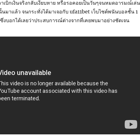
วลาเบิกเงินจริงกลับเงียบหาย หรือรอคอยเป็นวันๆจนหมดอารมณ์เล่น
ั้นมาแล้ว จนกระทั่งได้มาเจอกับ ufa11bet เว็บไซต์พนันบอลชั้น 1
ี้ ซึ่งบอกได้เลยว่าประสบการณ์ต่างจากที่เคยพบมาอย่างชัดเจน