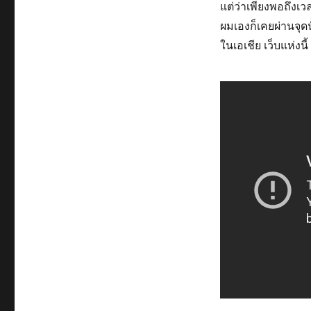
แต่ว่าเพียงพอถึงเ
ผมเองก็เคยผ่านจุดน
ในเอเชีย เว็บแห่งน