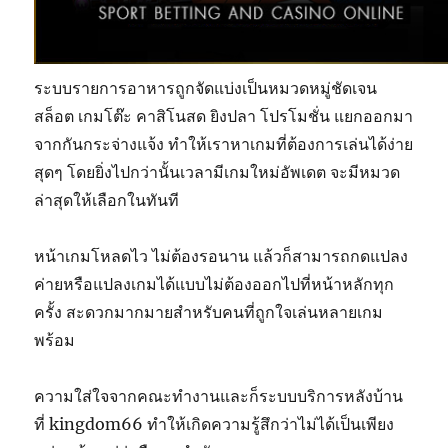
ระบบรายการอาหารถูกจัดแบ่งเป็นหมวดหมู่ชัดเจน
สล็อต เกมโต๊ะ คาสิโนสด ยิงปลา โปรโมชั่น แยกออกมา
จากกันกระจ่างแจ้ง ทำให้เราหาเกมที่ต้องการเล่นได้ง่าย
สุดๆ โดยยิ่งไปกว่านั้นเวลามีเกมใหม่อัพเดต จะมีหมวด
ล่าสุดให้เลือกในทันที
หน้าเกมโหลดไว ไม่ต้องรอนาน แล้วก็สามารถกดแปลง
ค่ายหรือแปลงเกมได้แบบไม่ต้องออกไปที่หน้าหลักทุก
ครั้ง สะดวกมากมายสำหรับคนที่ถูกใจเล่นหลายเกม
พร้อม
ความใส่ใจจากคณะทำงานและก็ระบบบริการหลังบ้าน
ที่ kingdom66 ทำให้เกิดความรู้สึกว่าไม่ได้เป็นเพียง