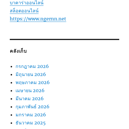
บาคาร่าออนไลน์
สล็อตออนไลน์
https://www.ngernn.net
คลังเก็บ
กรกฎาคม 2026
มิถุนายน 2026
พฤษภาคม 2026
เมษายน 2026
มีนาคม 2026
กุมภาพันธ์ 2026
มกราคม 2026
ธันวาคม 2025