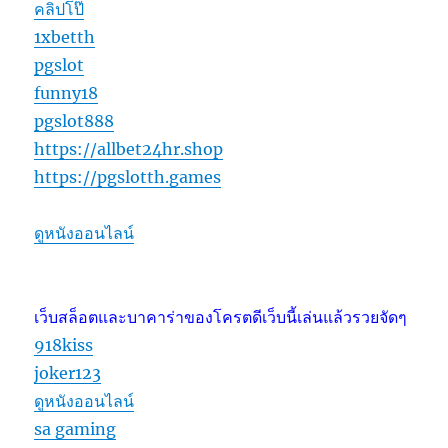
คลิปโป๊
1xbetth
pgslot
funny18
pgslot888
https://allbet24hr.shop
https://pgslotth.games
ดูหนังออนไลน์
เว็บสล็อตและบาคาร่าของโครตดีเว็บนี้เล่นแล้วรวยจัดๆ
918kiss
joker123
ดูหนังออนไลน์
sa gaming