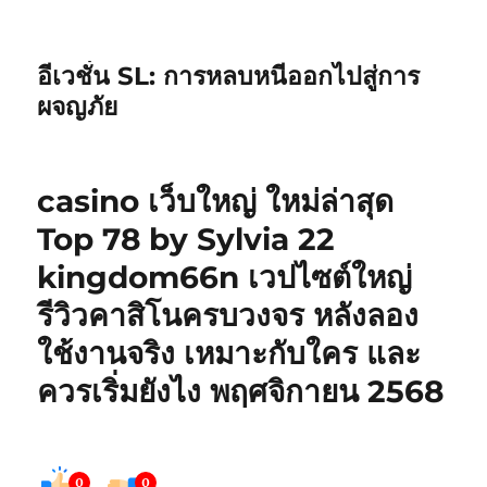
อีเวชั่น SL: การหลบหนีออกไปสู่การ
ผจญภัย
casino เว็บใหญ่ ใหม่ล่าสุด
Top 78 by Sylvia 22
kingdom66n เวปไซต์ใหญ่
รีวิวคาสิโนครบวงจร หลังลอง
ใช้งานจริง เหมาะกับใคร และ
ควรเริ่มยังไง พฤศจิกายน 2568
0
0