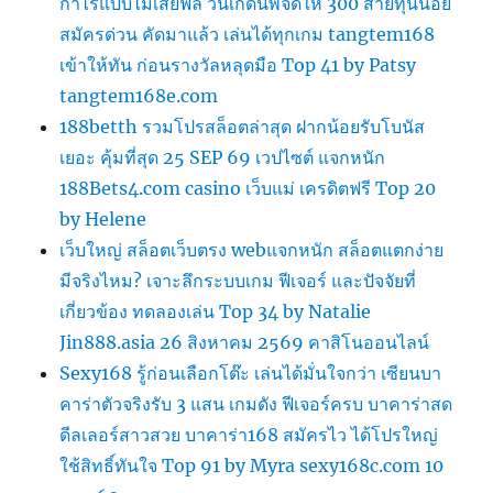
กำไรแบบไม่เสียฟีล วันเกิดนี้พี่จัดให้ 300 สายทุนน้อย
สมัครด่วน คัดมาแล้ว เล่นได้ทุกเกม tangtem168
เข้าให้ทัน ก่อนรางวัลหลุดมือ Top 41 by Patsy
tangtem168e.com
188betth รวมโปรสล็อตล่าสุด ฝากน้อยรับโบนัส
เยอะ คุ้มที่สุด 25 SEP 69 เวปไซต์ แจกหนัก
188Bets4.com casino เว็บแม่ เครดิตฟรี Top 20
by Helene
เว็บใหญ่ สล็อตเว็บตรง webแจกหนัก สล็อตแตกง่าย
มีจริงไหม? เจาะลึกระบบเกม ฟีเจอร์ และปัจจัยที่
เกี่ยวข้อง ทดลองเล่น Top 34 by Natalie
Jin888.asia 26 สิงหาคม 2569 คาสิโนออนไลน์
Sexy168 รู้ก่อนเลือกโต๊ะ เล่นได้มั่นใจกว่า เซียนบา
คาร่าตัวจริงรับ 3 แสน เกมดัง ฟีเจอร์ครบ บาคาร่าสด
ดีลเลอร์สาวสวย บาคาร่า168 สมัครไว ได้โปรใหญ่
ใช้สิทธิ์ทันใจ Top 91 by Myra sexy168c.com 10