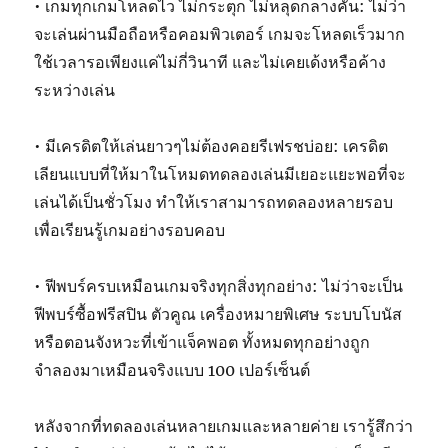
• เกมทุกเกมโหลดไว ไม่กระตุก ไม่หลุดกลางคัน: ไม่ว่า
จะเล่นผ่านมือถือหรือคอมพิวเตอร์ เกมจะโหลดเร็วมาก
ใช้เวลารอเพียงแค่ไม่กี่วินาที และไม่เคยเด้งหรือค้าง
ระหว่างเล่น
• มีเครดิตให้เล่นยาวๆไม่ต้องคอยรีเฟรชบ่อย: เครดิต
เลียนแบบที่ให้มาในโหมดทดลองเล่นมีเยอะแยะพอที่จะ
เล่นได้เป็นชั่วโมง ทำให้เราสามารถทดลองหลายรอบ
เพื่อเรียนรู้เกมอย่างรอบคอบ
• ฟีพบร์ครบเหมือนเกมจริงทุกสิ่งทุกอย่าง: ไม่ว่าจะเป็น
ฟีพบร์ซื้อฟรีสปิน ตัวคูณ เครื่องหมายพิเศษ ระบบโบนัส
หรือตอนจังหวะที่เข้าแจ็คพอต ทั้งหมดทุกอย่างถูก
จำลองมาเหมือนจริงแบบ 100 เปอร์เซ็นต์
หลังจากที่ทดลองเล่นหลายเกมและหลายค่าย เรารู้สึกว่า