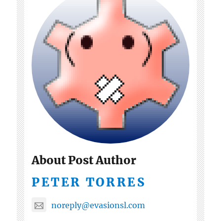
About Post Author
PETER TORRES
noreply@evasionsl.com