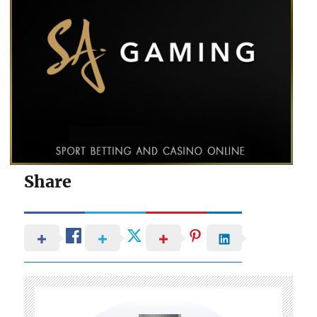
Share