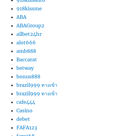
918kissme
ABA
ABAGroup2
allbet24hr
alot666
amb888
Baccarat
betway
bonus888
brazil999 ทางเข้า
brazil999 ทางเข้า
cafe444
Casino
debet
FAFA123
faro168