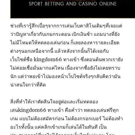
ช่วงที่เรารู้สึกเบื่อๆจากการเล่นเว็บคาสิโนเดิมๆที่เจอแต่
ว่าปัญหาเกี่ยวกับเกมกระดอน เบิกเงินช้า แถมบางที่ยัง
ไม่มีโหมดให้ทดลองเล่นก่อน ก็เลยลองหารายละเอียด
ต่างๆนอกเหนือจากนี้ แล้วหลังจากนั้นก็ได้เจอกับ
เว็บไซต์ชื่อ kingdom66 ทางเข้า ซึ่งตอนต้นพวกเรายัง
ไม่ค่อยเชื่อมั่นมากแค่ไหน เนื่องจากชื่อยังไม่เคยทราบ
นัก แต่ว่าพอเข้าไปมองหน้าเว็บไซต์จริงๆกลับคิดว่ามัน
น่าสนใจกว่าที่คิด
สิ่งที่ทำให้เราตัดสินใจอยู่ต่อและเริ่มทดลอง
เล่นkingdom66 ทางเข้า คือคำว่า ทดลองเล่นฟรีทุก
เกม แบบไม่ต้องสมัครก่อน ไม่ต้องกรอกเบอร์ ไม่ต้องทำ
อะไรทั้งนั้น แค่คลิกเข้าเกมก็เล่นได้ในทันที เป็น