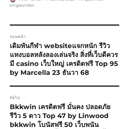
เขียน
เมื่อ
หมู่
กำกับ
kingdom66n
แนะแนว
ก่อนหน้า
เรื่อง
เดิมพันกีฬา websiteแจกหนัก รีวิว
เรื่อง
ก่อน
แทงบอลหลังลองเล่นจริง สิ่งที่เว็บดีควร
หน้า:
มี casino เว็บใหญ่ เครดิตฟรี Top 95
by Marcella 23 ธันวา 68
ถัดไป
Bkkwin เครดิตฟรี มั่นคง ปลอดภัย
เรื่อง
ต่อ
รีวิว 5 ดาว Top 47 by Linwood
ไป:
bkkwin โบนัสฟรี 50 เว็บพนัน