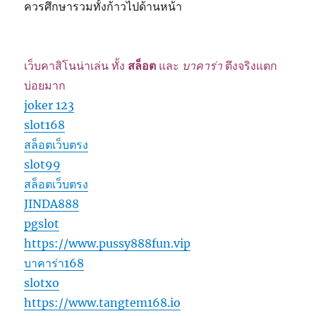
ควรศึกษารวมทั้งก้าวไปด้านหน้า
เว็บคาสิโนน่าเล่น ทั้ง
สล็อต
และ
บาคาร่า
ตึงจริงแตก
บ่อยมาก
joker 123
slot168
สล็อตเว็บตรง
slot99
สล็อตเว็บตรง
JINDA888
pgslot
https://www.pussy888fun.vip
บาคาร่า168
slotxo
https://www.tangtem168.io