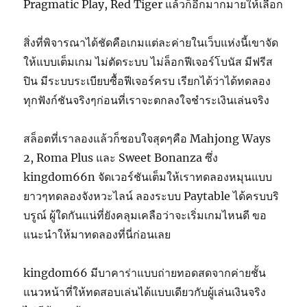
Pragmatic Play, Red Tiger แล้วก็อีกมากมายให้เลือก
สิ่งที่พิจารณาได้ชัดคือเกมแต่ละค่ายในเว็บแห่งนี้เขาจัด
ให้แบบเต็มเกม ไม่ตัดระบบ ไม่ล็อกฟีเจอร์โบนัส มีฟรีส
ปิน มีระบบระเบียบซื้อฟีเจอร์ครบ เรียกได้ว่าได้ทดลอง
ทุกฟังก์ชันจริงๆก่อนที่เราจะตกลงใจชำระเงินเล่นจริง
สล็อตที่เราลองแล้วก็ชอบใจสุดๆคือ Mahjong Ways
2, Roma Plus และ Sweet Bonanza ซึ่ง
kingdom66n จัดเวอร์ชันเต็มให้เราทดลองหมุนแบบ
ยาวๆทดลองจังหวะไลน์ ลองระบบ Paytable ได้ครบบริ
บรูณ์ ผู้ใดกันแน่ที่ยังคลุมเคลือว่าจะเริ่มเกมไหนดี ขอ
แนะนำให้มาทดลองที่นี่ก่อนเลย
kingdom66 มีบาคาร่าแบบถ่ายทอดสดจากค่ายชั้น
แนวหน้าที่ให้ทดสอบเล่นได้แบบเดียวกับผู้เล่นเงินจริง