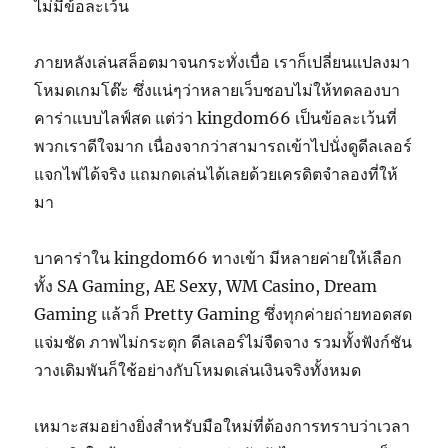
ไม่มีข้อละเว้น
ภายหลังเล่นสล็อตมาจนกระทั่งเบื่อ เราก็เปลี่ยนแปลงมา
โหมดเกมโต๊ะ ซึ่งแน่ๆว่าหลายเว็บชอบไม่ให้ทดลองบา
คาร่าแบบไลฟ์สด แต่ว่า kingdom66 เป็นข้อละเว้นที่
พวกเราดีใจมาก เนื่องจากว่าสามารถเข้าไปนั่งดูดีลเลอร์
แจกไพ่ได้จริง แถมกดเล่นได้เลยด้วยเครดิตจำลองที่ให้
มา
บาคาร่าใน kingdom66 ทางเข้า มีหลายค่ายให้เลือก
ทั้ง SA Gaming, AE Sexy, WM Casino, Dream
Gaming แล้วก็ Pretty Gaming ซึ่งทุกค่ายถ่ายทอดสด
แจ่มชัด ภาพไม่กระตุก ดีลเลอร์ไม่จืดจาง รวมทั้งฟังก์ชัน
วางเดิมพันก็ใช้อย่างกับโหมดเล่นเงินจริงทั้งหมด
เหมาะสมอย่างยิ่งสำหรับมือใหม่ที่ต้องการทราบว่าเวลา