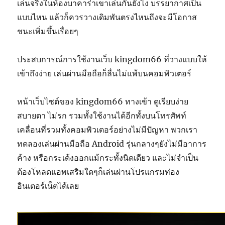
เล่นจริงในห้องบาคาร่าเขาเล่นกันยังไง บรรยากาศเป็น
แบบไหน แล้วก็ควรวางเดิมพันตรงไหนถึงจะมีโอกาส
ชนะเพิ่มขึ้นเรื่อยๆ
ประสบการณ์การใช้งานเว็บ kingdom66 ที่วางแบบให้
เข้าถึงง่าย เล่นผ่านมือถือก็ลื่นไม่แพ้บนคอมพิวเตอร์
หน้าเว็บไซต์ของ kingdom66 ทางเข้า ดูเรียบง่าย
สบายตา ไม่รก รวมทั้งใช้งานได้อีกทั้งบนโทรศัพท์
เคลื่อนที่รวมทั้งคอมพิวเตอร์อย่างไม่มีปัญหา พวกเรา
ทดลองเล่นผ่านมือถือ Android รุ่นกลางๆยังไม่มีอาการ
ค้าง หรือกระเด้งออกแม้กระทั้งนิดเดียว และไม่จำเป็น
ต้องโหลดแอพเสริมใดๆก็เล่นผ่านโปรแกรมท่อง
อินเตอร์เน็ตได้เลย