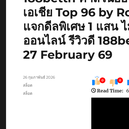
เอเชีย Top 96 by 
แจกดีลพิเศษ 1 แสน ไม่
ออนไลน์ รีวิวดี 188be
27 February 69
เขียน
26 กุมภาพันธ์ 2026
0
0
เมื่อ
หมวด
สล็อต
Read Time:
6
หมู่
ป้าย
สล็อต
กำกับ