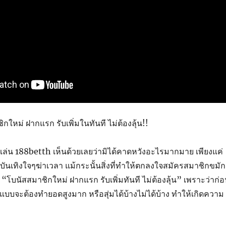
ใหม่ ฝากแรก รับเพิ่มในทันที ไม่ต้องลุ้น!!
่มเล่น 188betth เห็นด้วยเลยว่ามิได้คาดหวังอะไรมากมาย เพียงแค่
ันเทิงใจๆฆ่าเวลา แม้กระนั้นสิ่งที่ทำให้ตกลงใจสมัครสมาชิกขมัก
อ “โบนัสสมาชิกใหม่ ฝากแรก รับเพิ่มทันที ไม่ต้องลุ้น” เพราะว่าก่
แบบจะต้องทำยอดสูงมาก หรือสุ่มได้บ้างไม่ได้บ้าง ทำให้เกิดความ