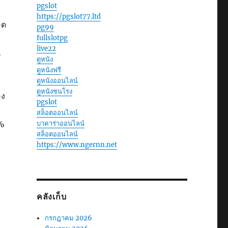
pgslot
https://pgslot77.ltd
อด
pg99
fullslotpg
live22
น
ดูหนัง
ดูหนังฟรี
ดูหนังออนไลน์
ดูหนังชนโรง
อง
pgslot
สล็อตออนไลน์
0%
บาคาร่าออนไลน์
สล็อตออนไลน์
https://www.ngernn.net
คลังเก็บ
กรกฎาคม 2026