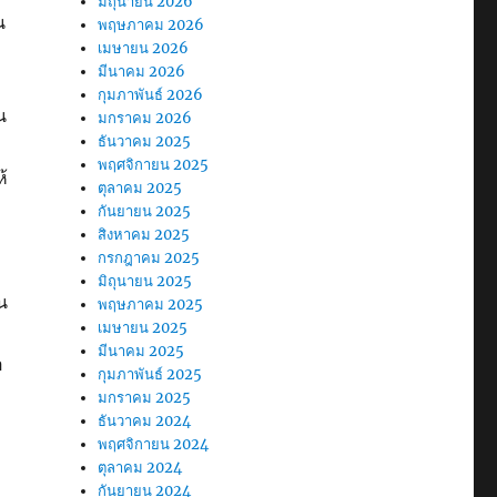
มิถุนายน 2026
น
พฤษภาคม 2026
เมษายน 2026
มีนาคม 2026
กุมภาพันธ์ 2026
น
มกราคม 2026
ธันวาคม 2025
พฤศจิกายน 2025
้
ตุลาคม 2025
กันยายน 2025
สิงหาคม 2025
กรกฎาคม 2025
มิถุนายน 2025
น
พฤษภาคม 2025
เมษายน 2025
มีนาคม 2025
อ
กุมภาพันธ์ 2025
มกราคม 2025
ธันวาคม 2024
พฤศจิกายน 2024
ตุลาคม 2024
กันยายน 2024