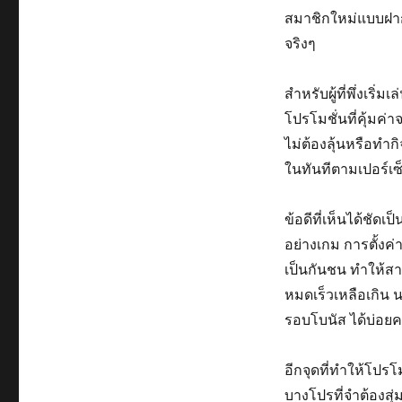
สมาชิกใหม่แบบฝากแร
จริงๆ
สำหรับผู้ที่พึ่งเริ
โปรโมชั่นที่คุ้มค่
ไม่ต้องลุ้นหรือทำก
ในทันทีตามเปอร์เซ็น
ข้อดีที่เห็นได้ชัด
อย่างเกม การตั้งค
เป็นกันชน ทำให้สา
หมดเร็วเหลือเกิน น
รอบโบนัส ได้บ่อยครั
อีกจุดที่ทำให้โปรโ
บางโปรที่จำต้องสุ