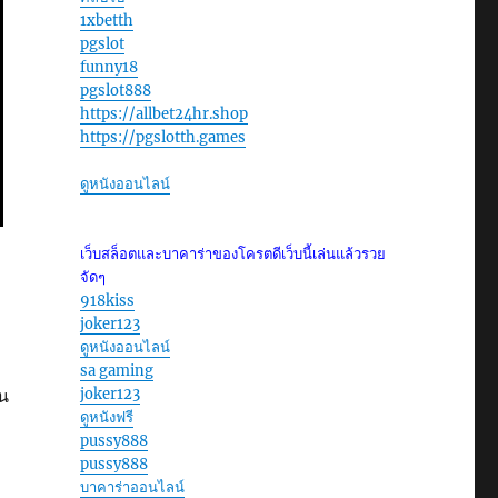
1xbetth
pgslot
funny18
pgslot888
https://allbet24hr.shop
https://pgslotth.games
ดูหนังออนไลน์
เว็บสล็อตและบาคาร่าของโครตดีเว็บนี้เล่นแล้วรวย
จัดๆ
918kiss
joker123
ดูหนังออนไลน์
sa gaming
อน
joker123
ดูหนังฟรี
pussy888
pussy888
บาคาร่าออนไลน์