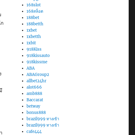
168slot
168สล็อต
ม
188bet
ัก
188betth
1xbet
1xbetth
1xbit
918Kiss
918kissauto
918kissme
ABA
ง
ABAGroup2
allbet24hr
alot666
มี
amb888
Baccarat
betway
bonus888
brazil999 ทางเข้า
brazil999 ทางเข้า
cafe444
า