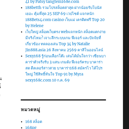
41 by Patsy tangtem168e.com
188betth รวมโปรสล็อตล่าสุด ฝากน้อยรับโบนัส
เยอะ คุ้มที่สุด 25 SEP 69 เวปไซต์ แจกหนัก
188Bets4.com casino เว็บแม่ เครดิตฟรี Top 20
by Helene
เว็บใหญ่ สล็อตเว็บตรง webแจกหนัก สล็อตแตกง่าย
มีจริงไหม? เจาะลึกระบบเกม ฟีเจอร์ และปัจจัยที่
เกี่ยวข้อง ทดลองเล่น Top 34 by Natalie
Jin888.asia 26 สิงหาคม 2569 คาสิโนออนไลน์
Sexy168 รู้ก่อนเลือกโต๊ะ เล่นได้มั่นใจกว่า เซียนบา
คาร่าตัวจริงรับ 3 แสน เกมดัง ฟีเจอร์ครบ บาคาร่า
สด ดีลเลอร์สาวสวย บาคาร่า168 สมัครไว ได้โปร
ใหญ่ ใช้สิทธิ์ทันใจ Top 91 by Myra
น
sexy168c.com 10 ก.ค. 69
้
อ
หมวดหมู่
168 สล็อต
168pg