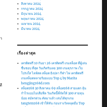
สิงหาคม 2024
กรกฎาคม 2024
มิถุนายน 2024
พฤษภาคม 2024
เมษายน 2024
มีนาคม 2024
หา
เรื่องล่าสุด
เครดิตฟรี 10 กันยา 26 เครดิตฟรี เกมสล็อต ที่ผู้เล่น
ชื่นชอบ ที่สุด วันเกิดรับเลย 300 เกมคุรภาพ เว็บ
โปร่งใส ไลฟ์สด สล็อต ยิงปลา กีฬา ไพ่ เครดิตฟรี
เกมสล็อตหลายร้อยแบบ Top 4 by Marita
hengjing168d.com
ที
สล็อต168 30 สิงหาคม 69 สล็อต168 สายแตก ลุ้น
กำไรแบบไม่เสียฟีล วันเกิดนี้พี่จัดให้ 300 สายทุน
น้อย สมัครด่วน คัดมาแล้ว เล่นได้ทุกเกม
tangtem168 เข้าให้ทัน ก่อนรางวัลหลุดมือ Top