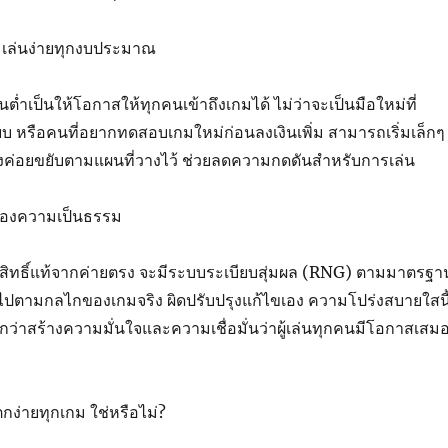
่ำ เล่นง่ายทุกงบประมาณ
้นต่ำเป็นให้โอกาสให้ทุกคนเข้าถึงเกมได้ ไม่ว่าจะเป็นมือใหม่ที่
 หรือคนที่อยากทดสอบเกมใหม่ก่อนลงเงินเพิ่ม สามารถเริ่มเล็กๆ
ึงค่อยขยับตามแผนที่วางไว้ ช่วยลดความกดดันสำหรับการเล่น
เรื่องความเป็นธรรม
ลิขสิทธิ์แท้จากค่ายตรง จะมีระบบระเบียบสุ่มผล (RNG) ตามมาตรฐา
ไปตามกลไกของเกมจริง ผิดปรับปรุงแก้ไขเอง ความโปร่งสบายใสนี
กว่าสร้างความมั่นใจและความเชื่อมั่นว่าผู้เล่นทุกคนมีโอกาสเสม
ตกง่ายทุกเกม ใช่หรือไม่?