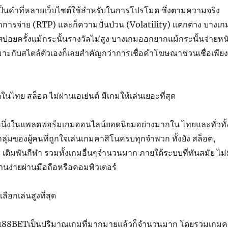
เป็นคำที่หลายเว็บไซต์ใช้สำหรับในการโปรโมต ซึ่งตามความจริง
าการจ่าย (RTP) และก็ความปั่นป่วน (Volatility) แตกต่าง บางเก
่อยครั้งแม้กระนั้นรางวัลไม่สูง บางเกมออกยากแม้กระนั้นจ่ายหน
มาะกับสไตล์ตัวเองก็เลยสำคัญกว่าการเชื่อคำโฆษณาชวนเชื่อเพียง
ในไทย สล็อต ไม่ผ่านเอเย่นต์ มีเกมให้เล่นเยอะที่สุด
นหนึ่งในแพลตฟอร์มเกมออนไลน์ยอดนิยมอย่างมากใน ไทยและทั่วทั้
่มของผู้คนที่ถูกใจเล่นเกมคาสิโนครบทุกจำพวก ทั้งยัง สล็อต,
เดิมพันกีฬา รวมทั้งเกมอื่นๆจำนวนมาก ภายใต้ระบบที่ทันสมัย ไม่
านง่ายผ่านมือถือหรือคอมพิวเตอร์
ือกเล่นสูงที่สุด
ง 188BETเป็นปริมาณเกมที่มากมายแล้วก็จำนวนมาก โดยรวมเกมค