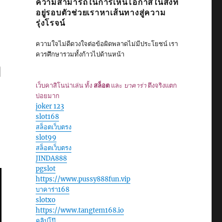
ความสามารถในการเห็นโอกาสในสิ่งที่
อยู่รอบตัวช่วยเราหาเส้นทางสู่ความ
รุ่งโรจน์
ความใจไม่ดีดวงใจต่อข้อผิดพลาดไม่มีประโยชน์ เรา
ควรศึกษารวมทั้งก้าวไปด้านหน้า
ี
เว็บคาสิโนน่าเล่น ทั้ง
สล็อต
และ
บาคาร่า
ตึงจริงแตก
บ่อยมาก
joker 123
slot168
สล็อตเว็บตรง
slot99
สล็อตเว็บตรง
JINDA888
pgslot
https://www.pussy888fun.vip
บาคาร่า168
slotxo
https://www.tangtem168.io
คลิปโป๊