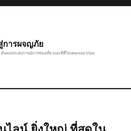
สู่การผจญภัย
้นพบประสบการณ์การท่องเที่ยวและที่ที่ไม่เคยเจอมาก่อน
น์ ยิ่งใหญ่ ที่สุดใน