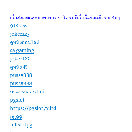
เว็บสล็อตและบาคาร่าของโครตดีเว็บนี้เล่นแล้วรวยจัดๆ
918kiss
joker123
ดูหนังออนไลน์
sa gaming
joker123
ดูหนังฟรี
pussy888
pussy888
บาคาร่าออนไลน์
pgslot
https://pgslot77.ltd
pg99
fullslotpg