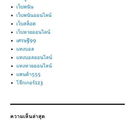
เว็บพนัน
เว็บพนันออนไลน์
เว็บสล็อต
เว็บหวยออนไลน์
เศรษฐี99
แทงบอล
แทงบอลออนไลน์
แทงหวยออนไลน์
แพนด้า555
โจ๊กเกอร์123
ความเห็นล่าสุด