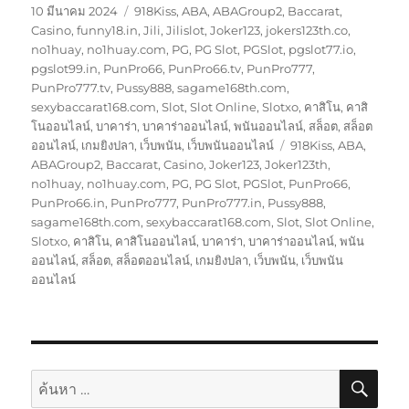
เขียน
หมวด
10 มีนาคม 2024
918Kiss
,
ABA
,
ABAGroup2
,
Baccarat
,
เมื่อ
หมู่
Casino
,
funny18.in
,
Jili
,
Jilislot
,
Joker123
,
jokers123th.co
,
no1huay
,
no1huay.com
,
PG
,
PG Slot
,
PGSlot
,
pgslot77.io
,
pgslot99.in
,
PunPro66
,
PunPro66.tv
,
PunPro777
,
PunPro777.tv
,
Pussy888
,
sagame168th.com
,
sexybaccarat168.com
,
Slot
,
Slot Online
,
Slotxo
,
คาสิโน
,
คาสิ
โนออนไลน์
,
บาคาร่า
,
บาคาร่าออนไลน์
,
พนันออนไลน์
,
สล็อต
,
สล็อต
ป้าย
ออนไลน์
,
เกมยิงปลา
,
เว็บพนัน
,
เว็บพนันออนไลน์
918Kiss
,
ABA
,
กำกับ
ABAGroup2
,
Baccarat
,
Casino
,
Joker123
,
Joker123th
,
no1huay
,
no1huay.com
,
PG
,
PG Slot
,
PGSlot
,
PunPro66
,
PunPro66.in
,
PunPro777
,
PunPro777.in
,
Pussy888
,
sagame168th.com
,
sexybaccarat168.com
,
Slot
,
Slot Online
,
Slotxo
,
คาสิโน
,
คาสิโนออนไลน์
,
บาคาร่า
,
บาคาร่าออนไลน์
,
พนัน
ออนไลน์
,
สล็อต
,
สล็อตออนไลน์
,
เกมยิงปลา
,
เว็บพนัน
,
เว็บพนัน
ออนไลน์
ค้นห
ค้นหา: