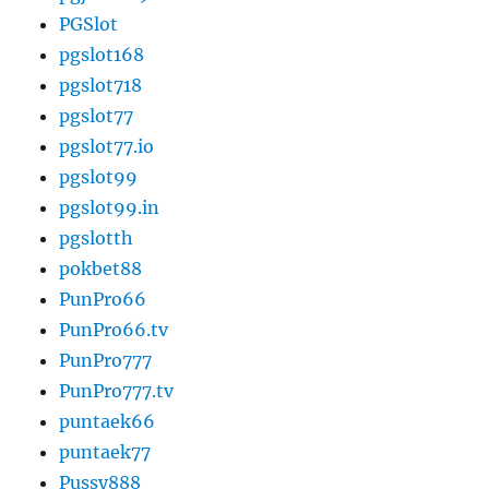
PGSlot
pgslot168
pgslot718
pgslot77
pgslot77.io
pgslot99
pgslot99.in
pgslotth
pokbet88
PunPro66
PunPro66.tv
PunPro777
PunPro777.tv
puntaek66
puntaek77
Pussy888