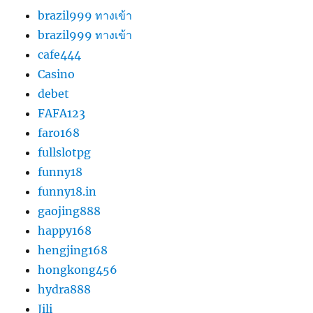
brazil999 ทางเข้า
brazil999 ทางเข้า
cafe444
Casino
debet
FAFA123
faro168
fullslotpg
funny18
funny18.in
gaojing888
happy168
hengjing168
hongkong456
hydra888
Jili