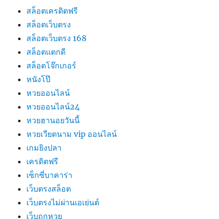
สล็อตเครดิตฟรี
สล็อตเว็บตรง
สล็อตเว็บตรง 168
สล็อตแตกดี
สล็อตโจ๊กเกอร์
หนังโป๊
หวยออนไลน์
หวยออนไลน์24
หวยฮานอยวันนี้
หวยเวียดนาม vip ออนไลน์
เกมยิงปลา
เครดิตฟรี
เซ็กซี่บาคาร่า
เว็บตรงสล็อต
เว็บตรงไม่ผ่านเอเย่นต์
เว็บถูกหวย