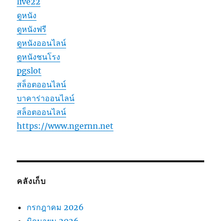
live22
ดูหนัง
ดูหนังฟรี
ดูหนังออนไลน์
ดูหนังชนโรง
pgslot
สล็อตออนไลน์
บาคาร่าออนไลน์
สล็อตออนไลน์
https://www.ngernn.net
คลังเก็บ
กรกฎาคม 2026