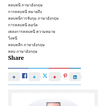
หลบหนี ภาษาอังกฤษ
การหลบหนี หมายถึง
หลบหนีการจับกุม ภาษาอังกฤษ
การหลบหนี คอร์ด
เพลงการหลบหนี ความหมาย
วิ่งหนี
หลบหลีก ภาษาอังกฤษ
หลบ ภาษาอังกฤษ
Share