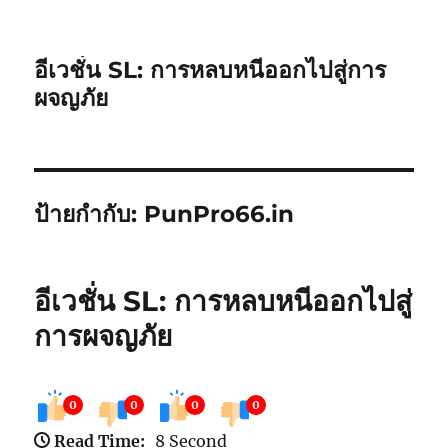
อีเวชั่น SL: การหลบหนีออกไปสู่การ
ผจญภัย
ป้ายกำกับ:
PunPro66.in
อีเวชั่น SL: การหลบหนีออกไปสู่
การผจญภัย
0
0
0
0
Read Time:
8 Second