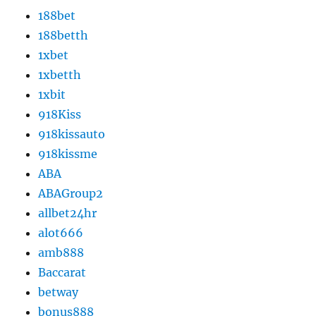
188bet
188betth
1xbet
1xbetth
1xbit
918Kiss
918kissauto
918kissme
ABA
ABAGroup2
allbet24hr
alot666
amb888
Baccarat
betway
bonus888