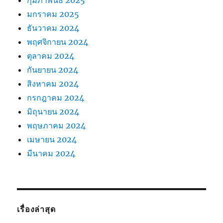
กุมภาพันธ์ 2025
มกราคม 2025
ธันวาคม 2024
พฤศจิกายน 2024
ตุลาคม 2024
กันยายน 2024
สิงหาคม 2024
กรกฎาคม 2024
มิถุนายน 2024
พฤษภาคม 2024
เมษายน 2024
มีนาคม 2024
เรื่องล่าสุด