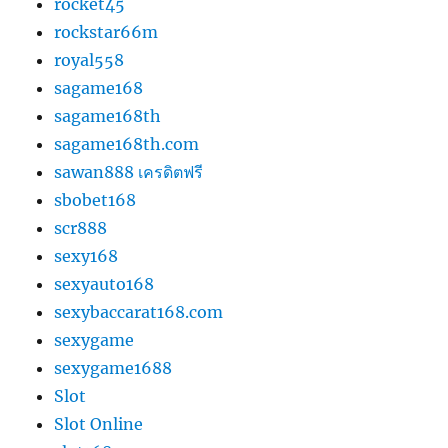
rocket45
rockstar66m
royal558
sagame168
sagame168th
sagame168th.com
sawan888 เครดิตฟรี
sbobet168
scr888
sexy168
sexyauto168
sexybaccarat168.com
sexygame
sexygame1688
Slot
Slot Online