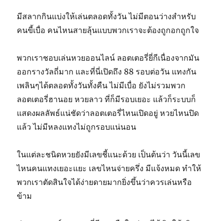
มีสลากกินแบ่งให้เล่นตลอดทั้งวัน ไม่มีตอนว่างสำหรับ
คนขี้เบื่อ คนไหนสายลุ้นแบบพวกเราจะต้องถูกอกถูกใจ
พวกเราชอบเล่นหวยออนไลน์ ลอตเตอรี่ยี่กีเนื่องจากมัน
ออกรางวัลถี่มาก และที่นี่เปิดถึง 88 รอบต่อวัน แทงกัน
เพลินๆได้ตลอดทั้งวันทั้งคืน ไม่มีเบื่อ ยังไม่รวมพวก
ลอตเตอรี่ฮานอย หวยลาว ที่ก็มีรอบเยอะ แล้วก็ระบบก็
แสดงผลลัพธ์แน่ชัดว่าลอตเตอรี่ไหนเปิดอยู่ หวยไหนปิด
แล้ว ไม่มีหลงแทงไม่ถูกรอบแน่นอน
ในแต่ละชนิดหวยยังมีเลขชี้แนะด้วย เป็นต้นว่า วันนี้เลข
ไหนคนแทงเยอะแยะ เลขไหนจ่ายครึ่ง มีแจ้งหมด ทำให้
พวกเราตัดสินใจได้ง่ายดายมากยิ่งขึ้นว่าควรเล่นหรือ
ข้าม