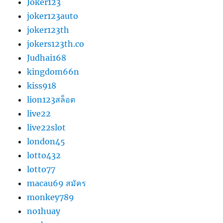
Joker123
joker123auto
joker123th
jokers123th.co
Judhai168
kingdom66n
kiss918
lion123สล็อต
live22
live22slot
london45
lotto432
lotto77
macau69 สมัคร
monkey789
no1huay