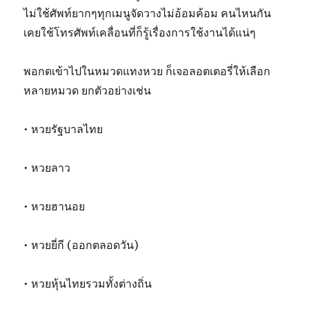
ไม่ใช้ศัพท์ยากๆทุกเมนูจัดวางไม่อ้อมค้อม คนไหนกัน
เคยใช้โทรศัพท์เคลื่อนที่ก็รู้เรื่องการใช้งานได้แน่ๆ
พอกดเข้าไปในหมวดแทงหวย ก็เจอลอตเตอรี่ให้เลือก
หลายหมวด ยกตัวอย่างเช่น
• หวยรัฐบาลไทย
• หวยลาว
• หวยฮานอย
• หวยยี่กี (ออกตลอดวัน)
• หวยหุ้นไทยรวมทั้งต่างถิ่น