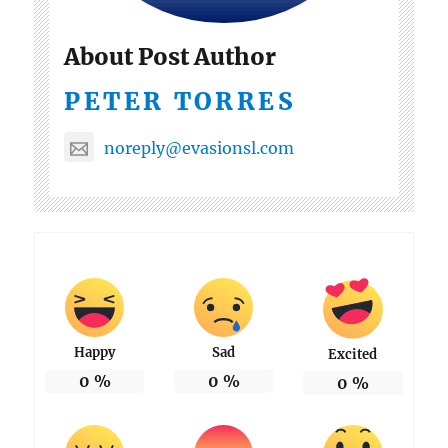
About Post Author
PETER TORRES
noreply@evasionsl.com
Happy
Sad
Excited
0
%
0
%
0
%