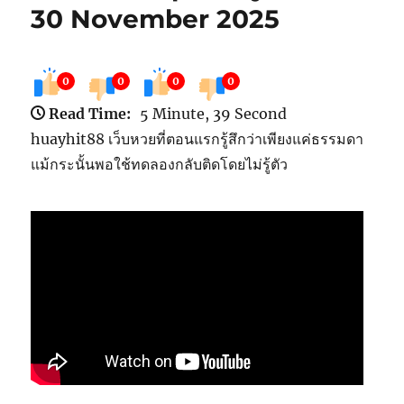
30 November 2025
0
0
0
0
Read Time:
5 Minute, 39 Second
huayhit88 เว็บหวยที่ตอนแรกรู้สึกว่าเพียงแค่ธรรมดา
แม้กระนั้นพอใช้ทดลองกลับติดโดยไม่รู้ตัว