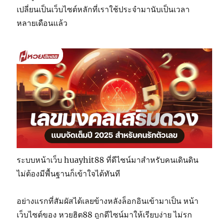
เปลี่ยนเป็นเว็บไซต์หลักที่เราใช้ประจำมานับเป็นเวลา
หลายเดือนแล้ว
ระบบหน้าเว็บ huayhit88 ที่ดีไซน์มาสำหรับคนเดินดิน
ไม่ต้องมีพื้นฐานก็เข้าใจได้ทันที
อย่างแรกที่สัมผัสได้เลยข้างหลังล็อกอินเข้ามาเป็น หน้า
เว็บไซต์ของ หวยฮิต88 ถูกดีไซน์มาให้เรียบง่าย ไม่รก