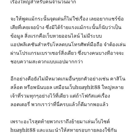
เรื่องใหญ่สำหรับคนจำนวนมาก
จะให้พูดแม้กระนั้นจุดเด่นก็ไม่ใช่เรื่อง เลยอยากแชร์ข้อ
เสียที่เคยเจอบ้าง ซึ่งมิได้ร้ายแรงแม้กระนั้นก็นับว่าเป็น
ข้อมูล สิ่งแรกคือเว็บหวยออนไลน์ ไม่มีระบบ
แอปพลิเคชันสำหรับโหลดบนโทรศัพท์มือถือ จำต้องเล่น
ผ่านโปรแกรมเบราเซอร์สิ่งเดียว ซึ่งบางคนบางทีอาจจะ
ชอบความสะดวกแบบแอปมากกว่า
อีกอย่างคือยังไม่มีหมวดเกมอื่นๆยกตัวอย่างเช่น คาสิโน
สล็อต หรือพนันบอล เสมือนเว็บhuayhit88 ใหญ่หลาย
เจ้าที่รวมทุกๆอย่างไว้ที่เดียว แต่ถ้าโฟกัสแค่เรื่อง
ลอตเตอรี่ พวกเราว่าที่นี่ครบแล้วก็ดีมากพอแล้ว
เพราะอะไรสุดท้ายพวกเราถึงย้ายมาเล่นเว็บไซต์
huayhit88 และแนะนำให้สหายรอบกายลองใช้กัน