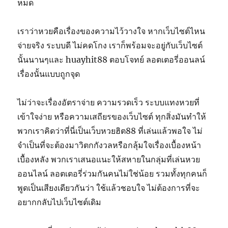
หมด
เราว่าหวยคือเรื่องของความไว้วางใจ หากเว็บไซต์ไหน
จ่ายจริง ระบบดี ไม่คดโกง เราก็พร้อมจะอยู่กับเว็บไซต์
นั้นนานๆและ huayhit88 ตอบโจทย์ ลอตเตอรี่ออนลน์
เรื่องนั้นแบบถูกจุด
ไม่ว่าจะเรื่องอัตราจ่าย ความรวดเร็ว ระบบแทงหวยที่
เข้าใจง่าย หรือความเสถียรของเว็บไซต์ ทุกสิ่งมันทำให้
พวกเราคิดว่าที่นี่เป็นเว็บหวยฮิต88 ที่เล่นแล้วพอใจ ไม่
จำเป็นที่จะต้องมาวิตกกังวลหรือกลุ้มใจเรื่องเบื้องหน้า
เบื้องหลัง พวกเราเสนอแนะให้สหายในกลุ่มที่เล่นหวย
ออนไลน์ ลอตเตอรี่ร่วมกันคนไม่ใช่น้อย รวมทั้งทุกคนก็
พูดเป็นเสียงเดียวกันว่า ใช้แล้วชอบใจ ไม่ต้องการที่จะ
อยากกลับไปเว็บไซต์เดิม