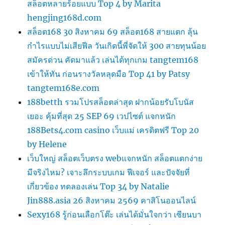
สล็อตหลายร้อยแบบ Top 4 by Marita
hengjing168d.com
สล็อต168 30 สิงหาคม 69 สล็อต168 สายแตก ลุ้น
กำไรแบบไม่เสียฟีล วันเกิดนี้พี่จัดให้ 300 สายทุนน้อย
สมัครด่วน คัดมาแล้ว เล่นได้ทุกเกม tangtem168
เข้าให้ทัน ก่อนรางวัลหลุดมือ Top 41 by Patsy
tangtem168e.com
188betth รวมโปรสล็อตล่าสุด ฝากน้อยรับโบนัส
เยอะ คุ้มที่สุด 25 SEP 69 เวปไซต์ แจกหนัก
188Bets4.com casino เว็บแม่ เครดิตฟรี Top 20
by Helene
เว็บใหญ่ สล็อตเว็บตรง webแจกหนัก สล็อตแตกง่าย
มีจริงไหม? เจาะลึกระบบเกม ฟีเจอร์ และปัจจัยที่
เกี่ยวข้อง ทดลองเล่น Top 34 by Natalie
Jin888.asia 26 สิงหาคม 2569 คาสิโนออนไลน์
Sexy168 รู้ก่อนเลือกโต๊ะ เล่นได้มั่นใจกว่า เซียนบา