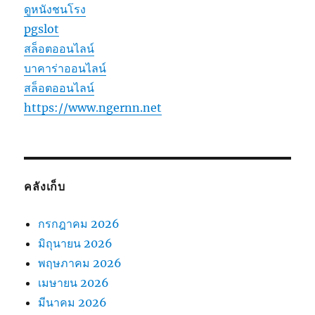
ดูหนังชนโรง
pgslot
สล็อตออนไลน์
บาคาร่าออนไลน์
สล็อตออนไลน์
https://www.ngernn.net
คลังเก็บ
กรกฎาคม 2026
มิถุนายน 2026
พฤษภาคม 2026
เมษายน 2026
มีนาคม 2026