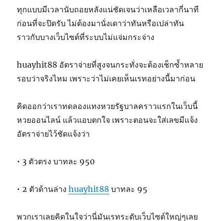
ทุกแบบมีเวลานับถอยหลังแน่ชัดเจนว่าเหลือเวลากี่นาที
ก่อนที่จะปิดรับ ไม่ต้องมานั่งเดาว่าทันหรือเปล่าทัน
ราวกับบางเว็บไซต์ที่ระบบไม่แจ่มกระจ่าง
huayhit88 อัตราจ่ายที่สูงจนกระทั่งจะต้องเช็กซ้ำหลาย
รอบว่าจริงไหม เพราะว่าไม่เคยเห็นเรทอย่างนี้มาก่อน
คิดออกว่าเราทดลองแทงหวยรัฐบาลคราวแรกในเว็บนี้
หวยออนไลน์ แล้วแอบตกใจ เพราะตอนจะใส่เลขมีแจ้ง
อัตราจ่ายไว้ชัดแจ้งว่า
• 3 ตัวตรง บาทละ 950
• 2 ตัวด้านล่าง
huayhit88
บาทละ 95
พวกเราเลยคิดในใจว่านี่มันเรทระดับเว็บไซต์ใหญ่ๆเลย