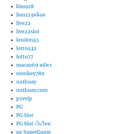
kiss918
lion123สล็อต
live22
live22slot
london45
lotto432
lotto77
macau69 สมัคร
monkey789
no1huay
no1huay.com
p2vvip
PG
PG Slot
PG Slot เว็บใหม่
pg SuperGame