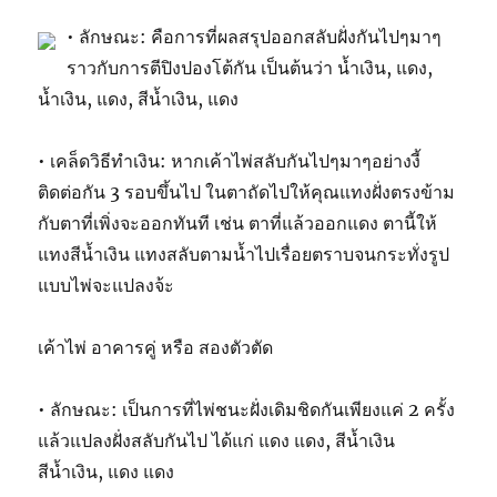
• ลักษณะ: คือการที่ผลสรุปออกสลับฝั่งกันไปๆมาๆ
ราวกับการตีปิงปองโต้กัน เป็นต้นว่า น้ำเงิน, แดง,
น้ำเงิน, แดง, สีน้ำเงิน, แดง
• เคล็ดวิธีทำเงิน: หากเค้าไพ่สลับกันไปๆมาๆอย่างงี้
ติดต่อกัน 3 รอบขึ้นไป ในตาถัดไปให้คุณแทงฝั่งตรงข้าม
กับตาที่เพิ่งจะออกทันที เช่น ตาที่แล้วออกแดง ตานี้ให้
แทงสีน้ำเงิน แทงสลับตามน้ำไปเรื่อยตราบจนกระทั่งรูป
แบบไพ่จะแปลงจ้ะ
เค้าไพ่ อาคารคู่ หรือ สองตัวตัด
• ลักษณะ: เป็นการที่ไพ่ชนะฝั่งเดิมชิดกันเพียงแค่ 2 ครั้ง
แล้วแปลงฝั่งสลับกันไป ได้แก่ แดง แดง, สีน้ำเงิน
สีน้ำเงิน, แดง แดง