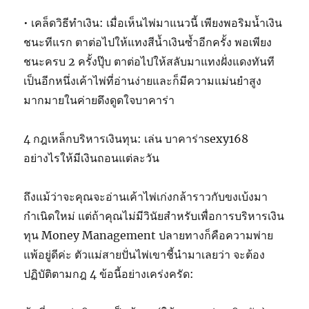
• เคล็ดวิธีทำเงิน: เมื่อเห็นไพ่มาแนวนี้ เพียงพอริมน้ำเงิน
ชนะทีแรก ตาต่อไปให้แทงสีน้ำเงินซ้ำอีกครั้ง พอเพียง
ชนะครบ 2 ครั้งปุ๊บ ตาต่อไปให้สลับมาแทงฝั่งแดงทันที
เป็นอีกหนึ่งเค้าไพ่ที่อ่านง่ายและก็มีความแม่นยำสูง
มากมายในค่ายดึงดูดใจบาคาร่า
4 กฎเหล็กบริหารเงินทุน: เล่น บาคาร่าsexy168
อย่างไรให้มีเงินถอนแต่ละวัน
ถึงแม้ว่าจะคุณจะอ่านเค้าไพ่เก่งกล้าราวกับขงเบ้งมา
กำเนิดใหม่ แต่ถ้าคุณไม่มีวินัยสำหรับเพื่อการบริหารเงิน
ทุน Money Management ปลายทางก็คือความพ่าย
แพ้อยู่ดีค่ะ ตัวแม่สายปั่นไพ่เขาชี้นำมาเลยว่า จะต้อง
ปฏิบัติตามกฎ 4 ข้อนี้อย่างเคร่งครัด: