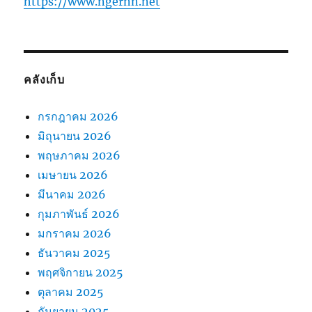
https://www.ngernn.net
คลังเก็บ
กรกฎาคม 2026
มิถุนายน 2026
พฤษภาคม 2026
เมษายน 2026
มีนาคม 2026
กุมภาพันธ์ 2026
มกราคม 2026
ธันวาคม 2025
พฤศจิกายน 2025
ตุลาคม 2025
กันยายน 2025