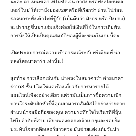
นะคะ ตาไหนที่เค้าไพ่ไม่ชัดเจน ก้ำกึ่ง หรือพึ่งเปลี่ยนดีล
เลอร์ใหม่ ให้เรานั่งมองเฉยๆหรือที่เรียกว่า ผ่าน ไปก่อน
รอจนกระทั่งเค้าไพ่ที่รู้จัก (เป็นต้นว่า มังกร หรือ ปิงปอง)
จะปรากฏขึ้นมาแจ่มแจ้งค่อยใส่เงินที่ใช้ในการเดิมพัน
การนิ่งให้เป็นเป็นคุณสมบัติของผู้ที่จะชนะในเกมนี้ค่ะ
เปิดประสบการณ์ความเร้าอารมณ์ระดับพรีเมียมที่ น่า
หลงใหลบาคาร่า เท่านั้น !
สุดท้าย การเลือกเล่นกับ น่าหลงใหลบาคาร่า ค่ายบาคา
ร่า168 ชั้น 1 ไม่ใช่แค่เรื่องเกี่ยวกับการหารายได้
ออนไลน์เพียงอย่างเดียว แต่ว่ามันเป็นการซื้อความเบิก
บานใจระดับลักชัวรี่ที่คุณสามารถสัมผัสได้อย่างง่ายดาย
ผ่านหน้าจอมือถือของคุณ ความระทึกใจในวินาทีที่ลุ้น
ไพ่ใบลำดับที่สาม เสียงเพลงคลอเคล้าเบาๆและรอยยิ้ม
ประทับใจจากดีลเลอร์สาวสวย มันช่วยแต่งแต้มวันน่า