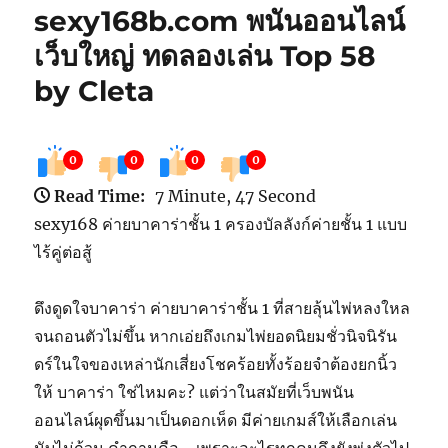
sexy168b.com พนันออนไลน์
เว็บใหญ่ ทดลองเล่น Top 58
by Cleta
0
0
0
0
Read Time:
7 Minute, 47 Second
sexy168 ค่ายบาคาร่าชั้น 1 ครองบัลลังก์ค่ายชั้น 1 แบบ
ไร้คู่ต่อสู้
ดึงดูดใจบาคาร่า ค่ายบาคาร่าชั้น 1 ที่สายลุ้นไพ่หลงใหล
จนถอนตัวไม่ขึ้น หากเอ่ยถึงเกมไพ่ยอดนิยมชั่วนิจนิรัน
ดร์ในใจของเหล่านักเสี่ยงโชคร้อยทั้งร้อยจำต้องยกนิ้ว
ให้ บาคาร่า ใช่ไหมคะ? แต่ว่าในสมัยที่เว็บพนัน
ออนไลน์ผุดขึ้นมาเป็นดอกเห็ด มีค่ายเกมส์ให้เลือกเล่น