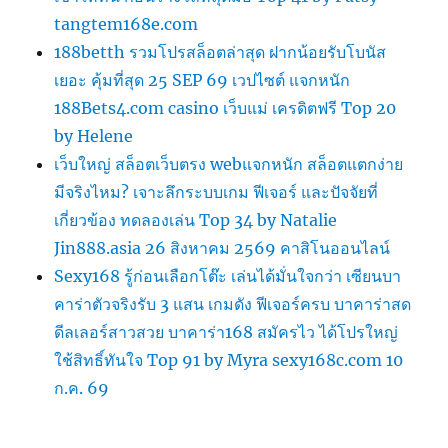
tangtem168e.com
188betth รวมโปรสล็อตล่าสุด ฝากน้อยรับโบนัส
เยอะ คุ้มที่สุด 25 SEP 69 เวปไซต์ แจกหนัก
188Bets4.com casino เว็บแม่ เครดิตฟรี Top 20
by Helene
เว็บใหญ่ สล็อตเว็บตรง webแจกหนัก สล็อตแตกง่าย
มีจริงไหม? เจาะลึกระบบเกม ฟีเจอร์ และปัจจัยที่
เกี่ยวข้อง ทดลองเล่น Top 34 by Natalie
Jin888.asia 26 สิงหาคม 2569 คาสิโนออนไลน์
Sexy168 รู้ก่อนเลือกโต๊ะ เล่นได้มั่นใจกว่า เซียนบา
คาร่าตัวจริงรับ 3 แสน เกมดัง ฟีเจอร์ครบ บาคาร่าสด
ดีลเลอร์สาวสวย บาคาร่า168 สมัครไว ได้โปรใหญ่
ใช้สิทธิ์ทันใจ Top 91 by Myra sexy168c.com 10
ก.ค. 69