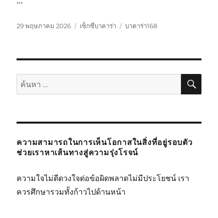
…
เขียน
หมวด
ป้าย
29 พฤษภาคม 2026
เซ็กซี่บาคาร่า
บาคาร่า168
เมื่อ
หมู่
กำกับ
ค้นห
ค้นหา:
ความสามารถในการเห็นโอกาสในสิ่งที่อยู่รอบตัว
ช่วยเราหาเส้นทางสู่ความรุ่งโรจน์
ความใจไม่ดีดวงใจต่อข้อผิดพลาดไม่มีประโยชน์ เรา
ควรศึกษารวมทั้งก้าวไปด้านหน้า