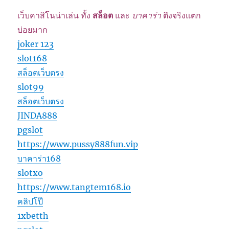
เว็บคาสิโนน่าเล่น ทั้ง
สล็อต
และ
บาคาร่า
ตึงจริงแตก
บ่อยมาก
joker 123
slot168
สล็อตเว็บตรง
slot99
สล็อตเว็บตรง
JINDA888
pgslot
https://www.pussy888fun.vip
บาคาร่า168
slotxo
https://www.tangtem168.io
คลิปโป๊
1xbetth