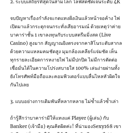
2. ระบบเสถียรที่สุดในสามโลก ไลฟ์สดชัดเจนระดับ 4K
จบปัญหาเรื่องกำลังจะกดแทงฝั่งเงินแล้วหน้าจอค้าง ไพ่
เปิดมาแล้วกระตุกจนกระทั่งเสียอารมณ์ ด้วยเหตุว่าค่าย
บาคาร่าชั้น 1 เขาลงทุนกับระบบสตรีมมิ่งสด (Live
Casino) สูงมาก สัญญาณยิงตรงจากคาสิโนระดับสากล
ด้วยความแหลมคมชัดสูง มุมกล้องเคลียร์แจ่มชัด เห็น
ทุกรายละเอียดการหงายไพ่ ไม่มีปกปิด ไม่มีการตัดต่อ
เชื่อมั่นได้ในความโปร่งสบายใส 100% เล่นง่ายผ่านทั้ง
ยังโทรศัพท์มือถือและคอมพิวเตอร์แบบลื่นไหลหัวผิดใจ
กันไปเลย
3. แบบอย่างการเดิมพันที่หลากหลาย ไม่ซ้ำแล้วซ้ำเล่า
ถ้ารู้สึกว่าบาคาร่ามีให้แทงแค่ Player (ผู้เล่น) กับ
Banker (เจ้ามือ) คุณคิดผิดค่ะ! ที่น่ามองSexy168 เขา