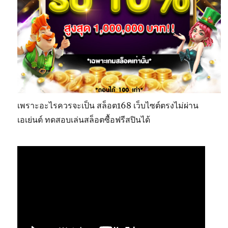
เพราะอะไรควรจะเป็น สล็อต168 เว็บไซต์ตรงไม่ผ่าน
เอเย่นต์ ทดสอบเล่นสล็อตซื้อฟรีสปินได้