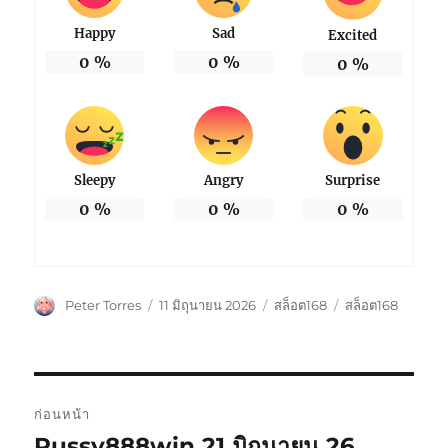
Happy
Sad
Excited
0
%
0
%
0
%
Sleepy
Angry
Surprise
0
%
0
%
0
%
ผู้
เขียน
หมวด
ป้าย
Peter Torres
11 มิถุนายน 2026
สล็อต168
สล็อต168
เขียน
เมื่อ
หมู่
กำกับ
แนะแนว
ก่อนหน้า
เรื่อง
Pussy888win 21 มิถุนายน 26
เรื่อง