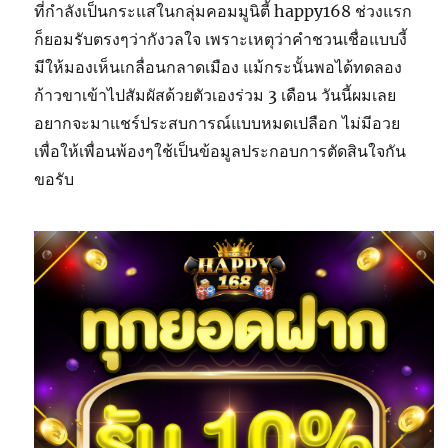
ที่กำลังเป็นกระแสในกลุ่มคอมมูนิตี้ happy168 ช่วงแรก
ก็ยอมรับตรงๆว่ากังวลใจ เพราะเหตุว่าคำชวนเชื่อแบบงี้
มีให้มองเห็นเกลื่อนกลาดเมือง แม้กระนั้นพอได้ทดลอง
ก้าวขาเข้าไปสัมผัสด้วยตัวเองร่วม 3 เดือน วันนี้ผมเลย
อยากจะมาแชร์ประสบการณ์แบบหมดเปลือก ไม่มีอวย
เพื่อให้เพื่อนพ้องๆใช้เป็นข้อมูลประกอบการตัดสินใจกัน
ขอรับ