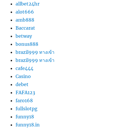
allbet24hr
alot666
amb888
Baccarat
betway
bonus888
brazil999 ทางเข้า
brazil999 ทางเข้า
cafe444
Casino
debet
FAFA123
faro168
fullslotpg
funny18
funny18.in