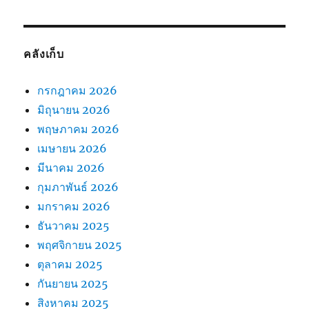
คลังเก็บ
กรกฎาคม 2026
มิถุนายน 2026
พฤษภาคม 2026
เมษายน 2026
มีนาคม 2026
กุมภาพันธ์ 2026
มกราคม 2026
ธันวาคม 2025
พฤศจิกายน 2025
ตุลาคม 2025
กันยายน 2025
สิงหาคม 2025