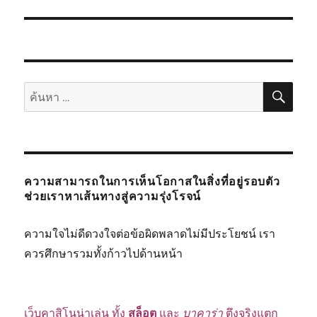
ค้นห
ค้นหา:
ความสามารถในการเห็นโอกาสในสิ่งที่อยู่รอบตัว
ช่วยเราหาเส้นทางสู่ความรุ่งโรจน์
ความใจไม่ดีดวงใจต่อข้อผิดพลาดไม่มีประโยชน์ เรา
ควรศึกษารวมทั้งก้าวไปด้านหน้า
เว็บคาสิโนน่าเล่น ทั้ง
สล็อต
และ
บาคาร่า
ตึงจริงแตก