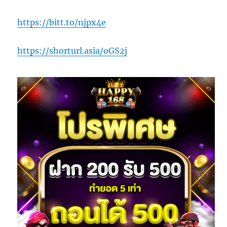
https://bitt.to/njpx4e
https://shorturl.asia/oGS2j