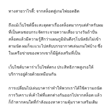
ทางสายวาไรตี้: จากสล็อตสู่เกมไพ่ยอดฮิต
ถึงแม้เว็บไซต์นี้จะสะดุดตาเรื่องสล็อตมากๆแต่สำหรับผม
ที่เป็นคนชอบกระจัดกระจายความเสี่ยง บางวันถ้าปั่น
สล็อตแล้วมีความรู้สึกว่าแผนภูมิมันตึงๆโบนัสยังไม่เข้า
ตามนัด ผมก็จะแวะไปสลับบรรยากาศเล่นเกมไพ่บ้าง ซึ่ง
ในเครือข่ายของพวกเขาก็มีผู้ส่งเสริมที่เป็น
เว็บไซต์บาคาร่าเว็บไซต์ตรง ประสิทธิภาพสูงรอให้
บริการอยู่ด้วยด้วยเหมือนกัน
การเปลี่ยนไปเล่นบาคาร่าทำให้พวกเราได้ใช้ความถนัด
การวิเคราะห์เค้าไพ่ที่แตกต่างกันออกไปจากสล็อต แล้ว
ก็ถ้าหากคนใดที่กำลังมองหาความคุ้มราคาเสริมเติม