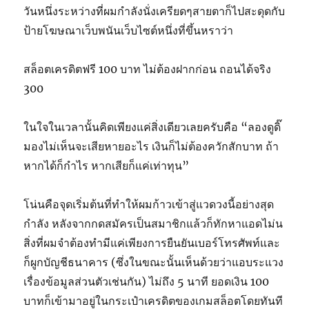
วันหนึ่งระหว่างที่ผมกำลังนั่งเครียดๆสายตาก็ไปสะดุดกับ
ป้ายโฆษณาเว็บพนันเว็บไซต์หนึ่งที่ขึ้นหราว่า
สล็อตเครดิตฟรี 100 บาท ไม่ต้องฝากก่อน ถอนได้จริง
300
ในใจในเวลานั้นคิดเพียงแค่สิ่งเดียวเลยครับคือ “ลองดูดิ๊
มองไม่เห็นจะเสียหายอะไร เงินก็ไม่ต้องควักสักบาท ถ้า
หากได้ก็กำไร หากเสียก็แค่เท่าทุน”
โน่นคือจุดเริ่มต้นที่ทำให้ผมก้าวเข้าสู่แวดวงนี้อย่างสุด
กำลัง หลังจากกดสมัครเป็นสมาชิกแล้วก็ทักหาแอดไม่น
สิ่งที่ผมจำต้องทำมีแค่เพียงการยืนยันเบอร์โทรศัพท์และ
ก็ผูกบัญชีธนาคาร (ซึ่งในขณะนั้นเห็นด้วยว่าแอบระแวง
เรื่องข้อมูลส่วนตัวเช่นกัน) ไม่ถึง 5 นาที ยอดเงิน 100
บาทก็เข้ามาอยู่ในกระเป๋าเครดิตของเกมสล็อตโดยทันที