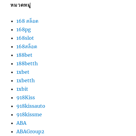
หมวดหมู่
168 สล็อต
168pg
168slot
168สล็อต
188bet
188betth
1xbet
1xbetth
1xbit
918Kiss
918kissauto
918kissme
ABA
ABAGroup2