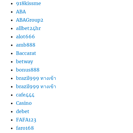
918kissme
ABA
ABAGroup2
allbet24hr
alot666
amb888
Baccarat
betway
bonus888
brazil999 ทางเข้า
brazil999 ทางเข้า
cafe444
Casino
debet
FAFA123
faro168