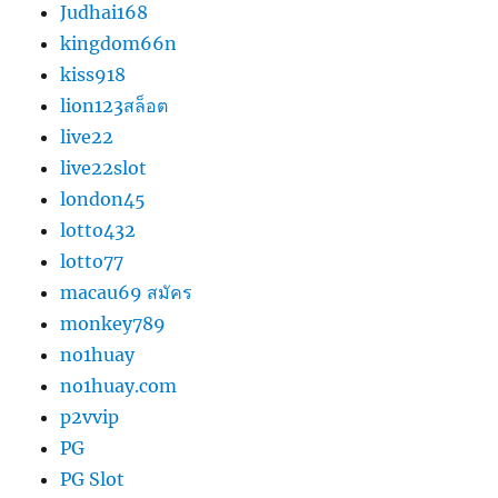
Judhai168
kingdom66n
kiss918
lion123สล็อต
live22
live22slot
london45
lotto432
lotto77
macau69 สมัคร
monkey789
no1huay
no1huay.com
p2vvip
PG
PG Slot