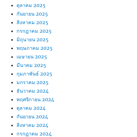
ตุลาคม 2025
กันยายน 2025
สิงหาคม 2025
กรกฎาคม 2025
มิถุนายน 2025
พฤษภาคม 2025
เมษายน 2025
มีนาคม 2025
กุมภาพันธ์ 2025
มกราคม 2025
ธันวาคม 2024
พฤศจิกายน 2024
ตุลาคม 2024
กันยายน 2024
สิงหาคม 2024
กรกฎาคม 2024