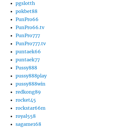
pgslotth
pokbet88
PunPro66
PunPro66.tv
PunPro777
PunPro777.tv
puntaek66
puntaek77
Pussy888
pussy888play
pussy888win
redkong89
rocket45
rockstar66m
royal558
sagame168