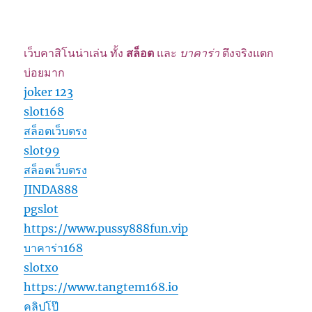
เว็บคาสิโนน่าเล่น ทั้ง
สล็อต
และ
บาคาร่า
ตึงจริงแตก
บ่อยมาก
joker 123
slot168
สล็อตเว็บตรง
slot99
สล็อตเว็บตรง
JINDA888
pgslot
https://www.pussy888fun.vip
บาคาร่า168
slotxo
https://www.tangtem168.io
คลิปโป๊