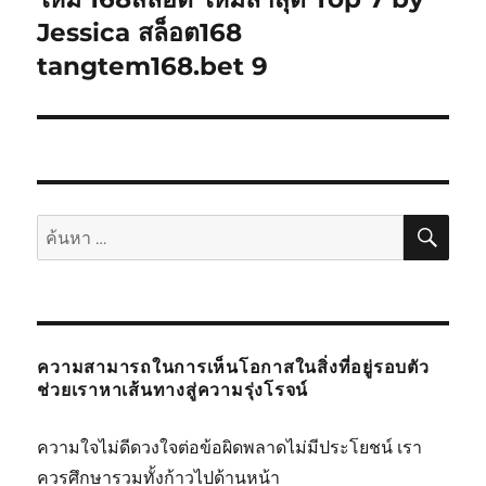
Jessica สล็อต168
tangtem168.bet 9
ค้นห
ค้นหา:
ความสามารถในการเห็นโอกาสในสิ่งที่อยู่รอบตัว
ช่วยเราหาเส้นทางสู่ความรุ่งโรจน์
ความใจไม่ดีดวงใจต่อข้อผิดพลาดไม่มีประโยชน์ เรา
ควรศึกษารวมทั้งก้าวไปด้านหน้า