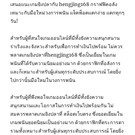
เสนอแนะเกมยิงปลากับ hengjing168 กราฟฟิคอลัง
เหมาะกับมือใหม่วงการพนัน แจ็คพ็อตแตกง่าย แตกทุกๆ
วัน!
สำหรับผู้ที่สนใจเกมออนไลน์ที่มีทั้งยังความสนุกสนาน
ร่าเริงและจังหวะสำหรับเพื่อการทำเงินไปพร้อม ไม่ควร
พลาดเกมยิงปลาที่hengjing168 ซึ่งเป็นเยี่ยมในเกม
พนันที่ได้รับความนิยมอย่างมาก ด้วยกราฟิกที่อลังการ
และก็เหมาะสำหรับผู้เล่นทุกระดับประสบการณ์ โดยยิ่ง
ไปกว่านั้นมือใหม่ในวงการพนัน
สำหรับผู้ที่พึงพอใจเกมออนไลน์ที่มีทั้งยังความ
สนุกสนานและโอกาสในการทำเงินไปพร้อมกัน ไม่
สมควรพลาดเกมยิงปลาที่ สล็อตเว็บตรง ซึ่งยอดเยี่ยมใน
เกมพนันยอดนิยมเป็นอย่างมาก ด้วยกราฟิกที่ตระการตา
รวมทั้งเหมาะสำหรับผู้เล่นทุกระดับประสบการณ์ โดยยิ่ง