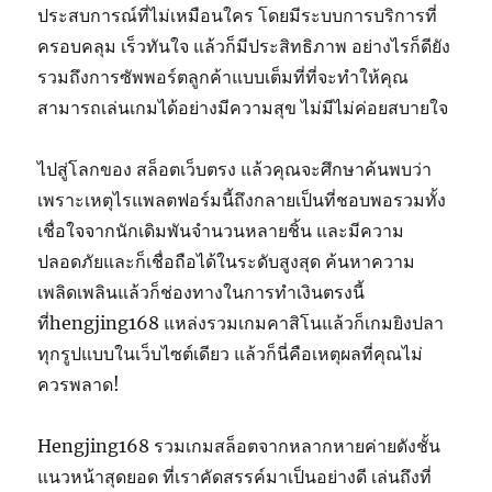
ประสบการณ์ที่ไม่เหมือนใคร โดยมีระบบการบริการที่
ครอบคลุม เร็วทันใจ แล้วก็มีประสิทธิภาพ อย่างไรก็ดียัง
รวมถึงการซัพพอร์ตลูกค้าแบบเต็มที่ที่จะทำให้คุณ
สามารถเล่นเกมได้อย่างมีความสุข ไม่มีไม่ค่อยสบายใจ
ไปสู่โลกของ สล็อตเว็บตรง แล้วคุณจะศึกษาค้นพบว่า
เพราะเหตุไรแพลตฟอร์มนี้ถึงกลายเป็นที่ชอบพอรวมทั้ง
เชื่อใจจากนักเดิมพันจำนวนหลายชิ้น และมีความ
ปลอดภัยและก็เชื่อถือได้ในระดับสูงสุด ค้นหาความ
เพลิดเพลินแล้วก็ช่องทางในการทำเงินตรงนี้
ที่hengjing168 แหล่งรวมเกมคาสิโนแล้วก็เกมยิงปลา
ทุกรูปแบบในเว็บไซต์เดียว แล้วก็นี่คือเหตุผลที่คุณไม่
ควรพลาด!
Hengjing168 รวมเกมสล็อตจากหลากหายค่ายดังชั้น
แนวหน้าสุดยอด ที่เราคัดสรรค์มาเป็นอย่างดี เล่นถึงที่