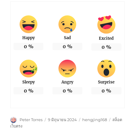
Happy
Sad
Excited
0
%
0
%
0
%
Sleepy
Angry
Surprise
0
%
0
%
0
%
ผู้
เขียน
หมวด
ป้าย
Peter Torres
9 มิถุนายน 2024
hengjing168
สล็อต
เขียน
เมื่อ
หมู่
กำกับ
เว็บตรง