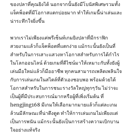
ของปลาที่คุณยิงได้ นอกจากนั้นยังมีโบนัสพิเศษรวมทั้ง
แจ็คพ็อตที่มีโอกาสแตกบ่อยมาก ทำให้เกมนี้น่าเล่นและ
น่าระทึกใจยิ่งขึ้น
พวกเราไม่เพียงแค่พรีเซ็นท์เกมยิงปลาที่มีกราฟิก
สวยงามแล้วก็แจ็คพ็อตที่แตกง่าย แม้กระนั้นยังเป็นที่
สำหรับในการเสาะแสวงหาโอกาสสำหรับการได้กำไร
ในโลกออนไลน์ ด้วยเกมที่ดีไซน์มาให้เหมาะกับทั้งยังผู้
เล่นมือใหม่แล้วก็มืออาชีพ ทุกคนสามารถเพลิดเพลินใจ
กับการเล่นเกมในสไตล์ที่ตัวเองชอบพอ พร้อมด้วยได้
โอกาสสำหรับในการชนะรางวัลใหญ่ทุกๆวัน ไม่ว่าจะ
เป็นผู้ที่มีประสบการณ์มากหรือผู้ที่เพิ่งเริ่มต้น ที่
hengjing168 มีเกมให้เลือกมากมายแล้วก็แต่ละเกม
ล้วนมีลักษณะที่น่าดึงดูด ทำให้การเล่นเกมไม่เพียงแต่
เป็นการพนัน แม้กระนั้นยังเป็นการสร้างความเบิกบาน
ใจอย่างแท้จริง