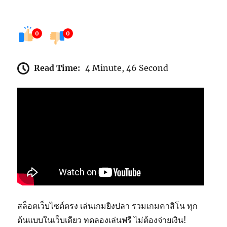
0
0
Read Time:
4 Minute, 46 Second
สล็อตเว็บไซต์ตรง เล่นเกมยิงปลา รวมเกมคาสิโน ทุก
ต้นแบบในเว็บเดียว ทดลองเล่นฟรี ไม่ต้องจ่ายเงิน!