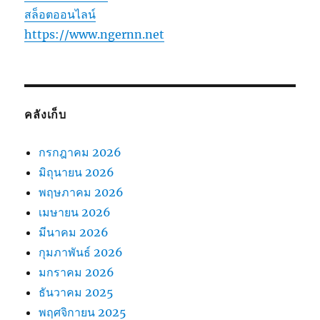
สล็อตออนไลน์
https://www.ngernn.net
คลังเก็บ
กรกฎาคม 2026
มิถุนายน 2026
พฤษภาคม 2026
เมษายน 2026
มีนาคม 2026
กุมภาพันธ์ 2026
มกราคม 2026
ธันวาคม 2025
พฤศจิกายน 2025