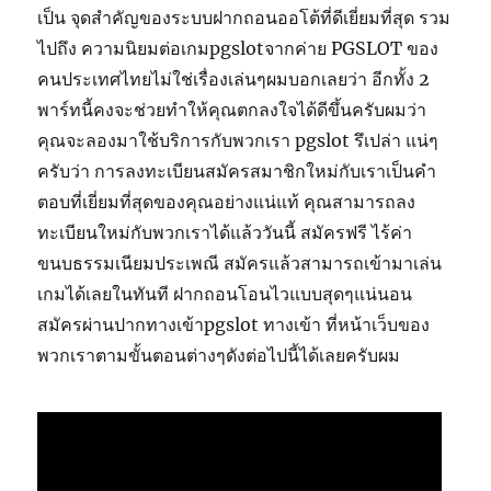
เป็น จุดสำคัญของระบบฝากถอนออโต้ที่ดีเยี่ยมที่สุด รวม
ไปถึง ความนิยมต่อเกมpgslotจากค่าย PGSLOT ของ
คนประเทศไทยไม่ใช่เรื่องเล่นๆผมบอกเลยว่า อีกทั้ง 2
พาร์ทนี้คงจะช่วยทำให้คุณตกลงใจได้ดีขึ้นครับผมว่า
คุณจะลองมาใช้บริการกับพวกเรา pgslot รึเปล่า แน่ๆ
ครับว่า การลงทะเบียนสมัครสมาชิกใหม่กับเราเป็นคำ
ตอบที่เยี่ยมที่สุดของคุณอย่างแน่แท้ คุณสามารถลง
ทะเบียนใหม่กับพวกเราได้แล้ววันนี้ สมัครฟรี ไร้ค่า
ขนบธรรมเนียมประเพณี สมัครแล้วสามารถเข้ามาเล่น
เกมได้เลยในทันที ฝากถอนโอนไวแบบสุดๆแน่นอน
สมัครผ่านปากทางเข้าpgslot ทางเข้า ที่หน้าเว็บของ
พวกเราตามขั้นตอนต่างๆดังต่อไปนี้ได้เลยครับผม