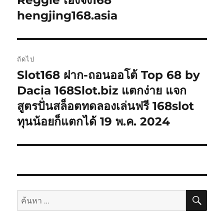
hengjing168.asia
ถัดไป
Slot168 ฝาก-ถอนออโต้ Top 68 by
เรื่อง
ต่อ
Dacia 168Slot.biz แตกง่าย แจก
ไป:
สูตรปั่นสล็อตทดลองเล่นฟรี 168slot
ทุนน้อยก็แตกได้ 19 พ.ค. 2024
ค้นห
ค้นหา: