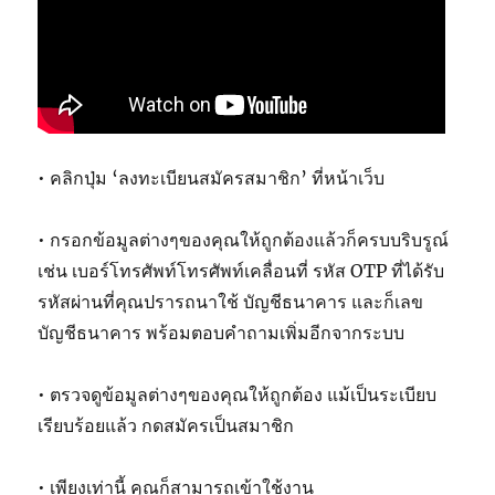
• คลิกปุ่ม ‘ลงทะเบียนสมัครสมาชิก’ ที่หน้าเว็บ
• กรอกข้อมูลต่างๆของคุณให้ถูกต้องแล้วก็ครบบริบรูณ์
เช่น เบอร์โทรศัพท์โทรศัพท์เคลื่อนที่ รหัส OTP ที่ได้รับ
รหัสผ่านที่คุณปรารถนาใช้ บัญชีธนาคาร และก็เลข
บัญชีธนาคาร พร้อมตอบคำถามเพิ่มอีกจากระบบ
• ตรวจดูข้อมูลต่างๆของคุณให้ถูกต้อง แม้เป็นระเบียบ
เรียบร้อยแล้ว กดสมัครเป็นสมาชิก
• เพียงเท่านี้ คุณก็สามารถเข้าใช้งาน