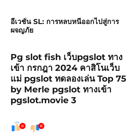
อีเวชั่น SL: การหลบหนีออกไปสู่การ
ผจญภัย
Pg slot fish เว็บpgslot ทาง
เข้า กรกฎา 2024 คาสิโนเว็บ
แม่ pgslot ทดลองเล่น Top 75
by Merle pgslot ทางเข้า
pgslot.movie 3
0
0