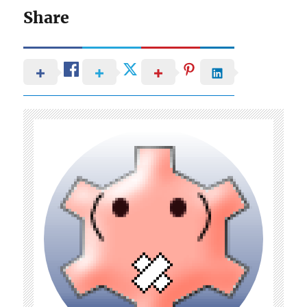
Share