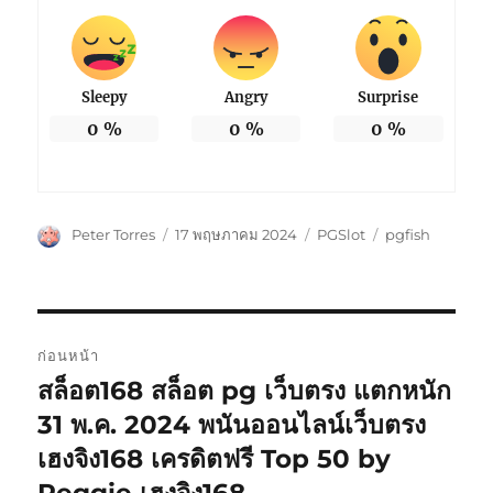
Sleepy
Angry
Surprise
0
%
0
%
0
%
ผู้
เขียน
หมวด
ป้าย
Peter Torres
17 พฤษภาคม 2024
PGSlot
pgfish
เขียน
เมื่อ
หมู่
กำกับ
แนะแนว
ก่อนหน้า
เรื่อง
สล็อต168 สล็อต pg เว็บตรง แตกหนัก
เรื่อง
ก่อน
31 พ.ค. 2024 พนันออนไลน์เว็บตรง
หน้า:
เฮงจิง168 เครดิตฟรี Top 50 by
Reggie เฮงจิง168