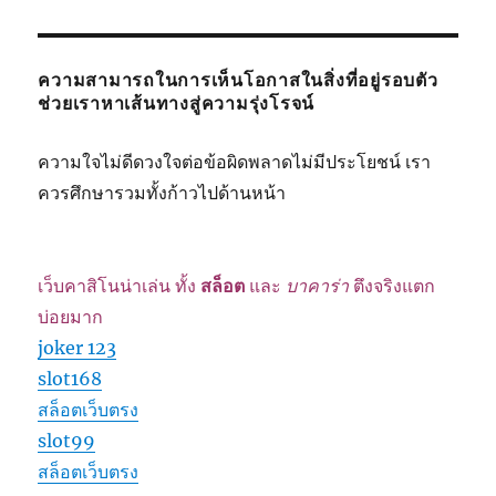
ความสามารถในการเห็นโอกาสในสิ่งที่อยู่รอบตัว
ช่วยเราหาเส้นทางสู่ความรุ่งโรจน์
ความใจไม่ดีดวงใจต่อข้อผิดพลาดไม่มีประโยชน์ เรา
ควรศึกษารวมทั้งก้าวไปด้านหน้า
เว็บคาสิโนน่าเล่น ทั้ง
สล็อต
และ
บาคาร่า
ตึงจริงแตก
บ่อยมาก
joker 123
slot168
สล็อตเว็บตรง
slot99
สล็อตเว็บตรง