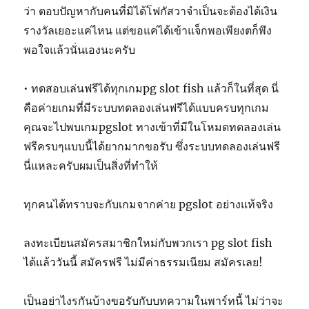
ว่า ตอบปัญหากับคนที่มิได้โฟกัสวาจำเป็นจะต้องได้เงิน
รางวัลเยอะแค่ไหน แต่ขอแค่ได้เข้าแจ็กพอเพียงตก็พึง
พอใจแล้วนั่นเองนะครับ
• ทดสอบเล่นฟรีได้ทุกเกมpg slot fish แล้วก็ในที่สุด นี่
คือค่ายเกมที่มีระบบทดลองเล่นฟรีได้แบบครบทุกเกม
คุณจะไปพบเกมpgslot ทางเข้าที่มีในโหมดทดลองเล่น
ฟรีครบๆแบบนี้ได้ยากมากขอรับ ซึ่งระบบทดลองเล่นฟรี
นี่แหละครับผมเป็นสิ่งที่ทำให้
ทุกคนได้ทราบจะกับเกมจากค่าย pgslot อย่างแท้จริง
ลงทะเบียนสมัครสมาชิกใหม่กับพวกเรา pg slot fish
ได้แล้ววันนี้ สมัครฟรี ไม่มีค่าธรรมเนียม สมัครเลย!
เป็นอย่าไงรกันบ้างขอรับกับบทความในพาร์ทนี้ ไม่ว่าจะ