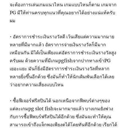
จะต้องการเล่นเกมแนวไหน เกมแบบไหนก็ตาม เกมจาก
PG มีให้ท่านครบทุกแนวที่คุณอยากได้อย่างแน่แท้ครับ
ผม
• อัตราการชำระเงินรางวัลดี เว้นเสียแต่ความมากมาย
หลายที่มีมากแล้ว อัตราการจ่ายเงินรางวัลก็มีมาก
เหมือนกัน มิได้เป็นเพียงแค่อัตราการชำระเงินรางวัลสูง
ครับผม ด้วยความที่มีเกมpgfishจากปากทางเข้าPG
เยอะแยะ มันก็ยิ่งมีอัตราการชำระเงินรางวัลที่หลาก
หลายยิ่งขึ้นอีกด้วย ซึ่งมันก็ทำให้นักเดิมพันเลือกได้เลย
ว่าอยากความเสี่ยงแบบไหน
• ซื้อฟีเจอร์ฟรีสปินได้ นอกเหนือจากฟีพบร์ต่างๆของ
แต่ละเกมpg slot fishจะมากมายแล้ว บางเกมยังพ่วง
กับการซื้อฟีพบร์ฟรีสปินได้อีกด้วย ซึ่งมันจะทำให้คุณ
สามารถเข้าถึงแจ็กพอเพียงตได้โดยทันทีอีกด้วย เรียกได้