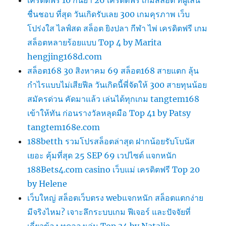
ชื่นชอบ ที่สุด วันเกิดรับเลย 300 เกมคุรภาพ เว็บ
โปร่งใส ไลฟ์สด สล็อต ยิงปลา กีฬา ไพ่ เครดิตฟรี เกม
สล็อตหลายร้อยแบบ Top 4 by Marita
hengjing168d.com
สล็อต168 30 สิงหาคม 69 สล็อต168 สายแตก ลุ้น
กำไรแบบไม่เสียฟีล วันเกิดนี้พี่จัดให้ 300 สายทุนน้อย
สมัครด่วน คัดมาแล้ว เล่นได้ทุกเกม tangtem168
เข้าให้ทัน ก่อนรางวัลหลุดมือ Top 41 by Patsy
tangtem168e.com
188betth รวมโปรสล็อตล่าสุด ฝากน้อยรับโบนัส
เยอะ คุ้มที่สุด 25 SEP 69 เวปไซต์ แจกหนัก
188Bets4.com casino เว็บแม่ เครดิตฟรี Top 20
by Helene
เว็บใหญ่ สล็อตเว็บตรง webแจกหนัก สล็อตแตกง่าย
มีจริงไหม? เจาะลึกระบบเกม ฟีเจอร์ และปัจจัยที่
เกี่ยวข้อง ทดลองเล่น Top 34 by Natalie