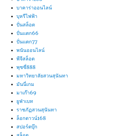
บาคาร่าออนไลน์
บุหรีไฟฟ้า
ปั่นสล็อต
ปั่นแตก66
ปั่นแตก77
พนันออนไลน์
พีจีสล็อต
พุซซี่888
มหาวิทยาลัยสวนสุนันทา
มันนี่เกม
มาเก๊า69
ยูฟ่าเบท
ราชภัฏสวนสุนันทา
ล็อกดาวน์168
สปอร์ตบุ๊ก
สล็อต