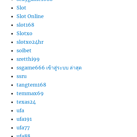
Slot
Slot Online
slot168
Slotxo
slotxo24hr
soibet
sretthi99
ssgame666 เข้าสู่ระบบ ล่าสุด
ssru
tangtem168
temmax69
texas24
ufa
ufa191
ufa77
ufa88