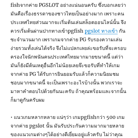
fishจากค่าย PGSLOT อย่างแน่นอนครับ ซึ่งบอกเลยว่า
มันคือเรื่องธรรดาของชาวไทยเป็นอย่างมาก เพราะคน
ประเทศไทยส่วนมากจะเริ่มต้นเล่นสล็อตออนไลน์นั้น จึง
ควรเริ่มต้นผ่านปากทางเข้าpgfish
pgslot ทางเข้า
กัน
ซะจำนวนมาก เพราเกมจากค่าย PG รับรองความเล่น
ง่ายรวมทั้งเล่นได้จริง จึงไม่แปลกเลยล่ะขอรับที่จะครอบ
ครองใจนักพนันคนประเทศไทยมากมายขนาดนี้ แต่ว่า
มันก็ยังมีต้นเหตุอื่นอีกไม่น้อยเลยจ๊ะขอรับที่ทำให้เกม
จากค่าย PG ได้รับการยินยอมรับแล้วก็ความนิยมชม
ชอบมากขนาดนี้ จะเป็นเพราะอะไรบ้างนั้น พวกเราจะ
มาหาคำตอบไปด้วยกันนะครับ ถ้าคุณพร้อมและจากนั้น
ก็มาดูกันครับผม
• แนวเกมหลากหลาย แน่ๆว่า เกมpgfishกว่า 500 เกม
จากค่าย pgslot นั้น มันรับประกันความมากมายหลาย
ของแนวเกมต่างๆได้อย่างดีเยี่ยมอยู่แล้วครับ ไม่ว่าคุณ