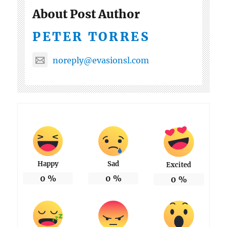
About Post Author
PETER TORRES
noreply@evasionsl.com
Happy
Sad
Excited
0
%
0
%
0
%