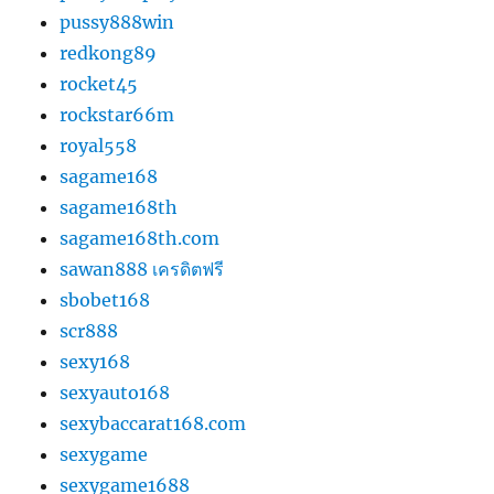
pussy888win
redkong89
rocket45
rockstar66m
royal558
sagame168
sagame168th
sagame168th.com
sawan888 เครดิตฟรี
sbobet168
scr888
sexy168
sexyauto168
sexybaccarat168.com
sexygame
sexygame1688