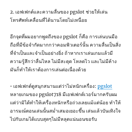
2. เอฟเฟกต์และความลื่นของ pgslot ช่วยให้เล่น
โทรศัพท์เคลื่อนที่ได้นานโดยไม่เหนื่อย
อีกจุดที่ผมอยากพูดถึงของ pgslot ก็คือ การเล่นบนมือ
ถือที่มีข้อจำกัดมากกว่าคอมพิวเตอร์นั้น ความลื่นเป็นสิ่ง
ที่จำเป็นและจำเป็นอย่างยิ่ง ถ้าหากเราเล่นเกมแล้วมี
ความรู้สึกว่าลื่นไหล ไม่มีสะดุด โหลดไว และไม่มีค้าง
มันก็ทำให้เราต้องการเล่นต่อเนื่องด้วย
• เอฟเฟกต์ดูสนุกสนานแต่ว่าไม่หนักเครื่อง:
pgslot
หลายเกมของ pgslot718 มีเอฟเฟกต์เวอร์มากครับผม
แต่ว่ามิได้ทำให้เครื่องหนักหรือถ่วงเลยแม้แต่น้อย ทำให้
อารมณ์ตอนเล่นนั้นสม่ำเสมอเยอะขึ้น เล่นแล้วบันเทิงใจ
ไปกับเกมได้แบบสุดๆไม่มีหลุดแน่นอนขอรับ