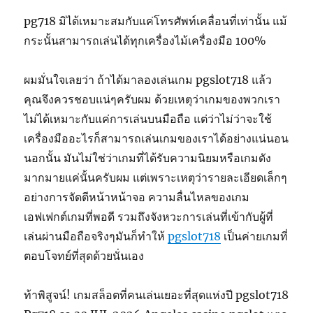
pg718 มิได้เหมาะสมกับแค่โทรศัพท์เคลื่อนที่เท่านั้น แม้
กระนั้นสามารถเล่นได้ทุกเครื่องไม้เครื่องมือ 100%
ผมมั่นใจเลยว่า ถ้าได้มาลองเล่นเกม pgslot718 แล้ว
คุณจึงควรชอบแน่ๆครับผม ด้วยเหตุว่าเกมของพวกเรา
ไม่ได้เหมาะกับแค่การเล่นบนมือถือ แต่ว่าไม่ว่าจะใช้
เครื่องมืออะไรก็สามารถเล่นเกมของเราได้อย่างแน่นอน
นอกนั้น มันไม่ใช่ว่าเกมที่ได้รับความนิยมหรือเกมดัง
มากมายแค่นั้นครับผม แต่เพราะเหตุว่ารายละเอียดเล็กๆ
อย่างการจัดตีหน้าหน้าจอ ความลื่นไหลของเกม
เอฟเฟกต์เกมที่พอดี รวมถึงจังหวะการเล่นที่เข้ากับผู้ที่
เล่นผ่านมือถือจริงๆมันก็ทำให้
pgslot718
เป็นค่ายเกมที่
ตอบโจทย์ที่สุดด้วยนั่นเอง
ท้าพิสูจน์! เกมสล็อตที่คนเล่นเยอะที่สุดแห่งปี pgslot718