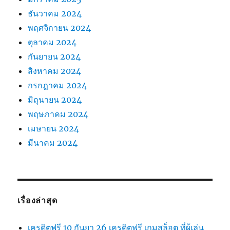
ธันวาคม 2024
พฤศจิกายน 2024
ตุลาคม 2024
กันยายน 2024
สิงหาคม 2024
กรกฎาคม 2024
มิถุนายน 2024
พฤษภาคม 2024
เมษายน 2024
มีนาคม 2024
เรื่องล่าสุด
เครดิตฟรี 10 กันยา 26 เครดิตฟรี เกมสล็อต ที่ผู้เล่น