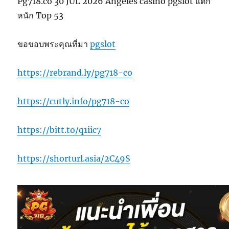
Pg718.co 30 JUL 2026 Angeles casino pgslot แตก
หนัก Top 53
ขอขอบพระคุณที่มา
pgslot
https://rebrand.ly/pg718-co
https://cutly.info/pg718-co
https://bitt.to/q1iic7
https://shorturl.asia/2C49S