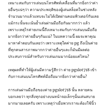
เหมาะสมกับการเล่นบนโทรศัพท์เคลื่อนที่มากยิ่งกว่าค่า
ยอื่นๆแน่ๆว่า ความประพฤติของผู้เล่นสล็อตในช่วงหลัง
จำนวนมากแล้วแทบจะไม่ได้เปิดผ่านคอมพิวเตอร์กันเลย
แม้กระนั้นจะเน้นย้ำเล่นผ่านมือถือกันมากกว่า แล้ว
เพราะเหตุไรค่ายเกมนี้ถึงเหมาะสมกับการเล่นบนมือถือ
มากยิ่งกว่าค่ายอื่นๆกันแน่? ในบทความนี้ ผมจะพาคุณ
มาหาคำตอบกันเลยว่า เพราะเหตุใดค่าย pg ถึงเป็นค่าย
ที่ทุกคนสารภาพมากกว่าค่ายอื่นๆและก็มันมีผลต่อ
ประสบการณ์สำหรับการเล่นเกมมากน้อยแค่ไหน?
เหตุผลที่ทำให้ผู้เล่นมีความรู้สึกว่า ค่าย pgslot718 เข้า
กับการเล่นบนโทรศัพท์มือถือมากยิ่งกว่าค่ายอื่น?
การเล่นผ่านมือถือของค่าย pgslot718 นั้น หลายคน
บอกเลยว่า ทุกสิ่งทุกอย่างบนหน้าจอเล็กๆนั้นเล่นสบาย
มากมายเลยครับ เพราะเหตุว่าเมื่อพวกเราจะต้องใช้นิ้ว