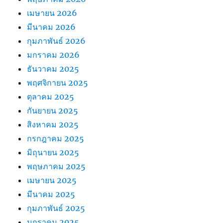
เมษายน 2026
มีนาคม 2026
กุมภาพันธ์ 2026
มกราคม 2026
ธันวาคม 2025
พฤศจิกายน 2025
ตุลาคม 2025
กันยายน 2025
สิงหาคม 2025
กรกฎาคม 2025
มิถุนายน 2025
พฤษภาคม 2025
เมษายน 2025
มีนาคม 2025
กุมภาพันธ์ 2025
มกราคม 2025