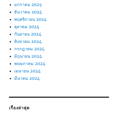
มกราคม 2025
ธันวาคม 2024
พฤศจิกายน 2024
ตุลาคม 2024
กันยายน 2024
สิงหาคม 2024
กรกฎาคม 2024
มิถุนายน 2024
พฤษภาคม 2024
เมษายน 2024
มีนาคม 2024
เรื่องล่าสุด