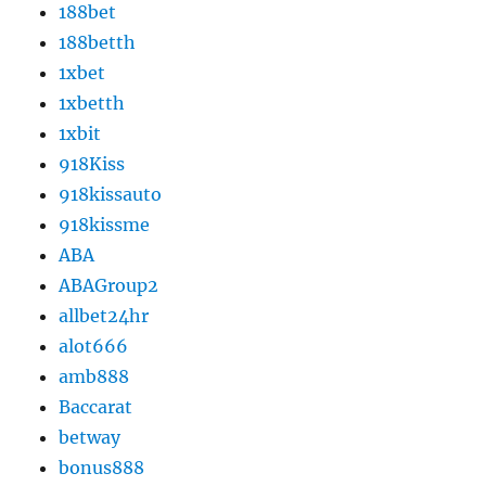
188bet
188betth
1xbet
1xbetth
1xbit
918Kiss
918kissauto
918kissme
ABA
ABAGroup2
allbet24hr
alot666
amb888
Baccarat
betway
bonus888