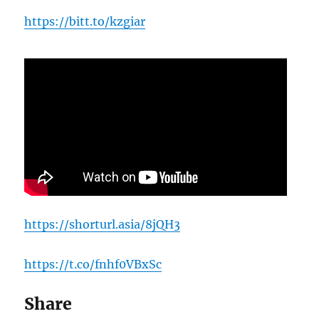
https://bitt.to/kzgiar
https://shorturl.asia/8jQH3
https://t.co/fnhf0VBxSc
Share