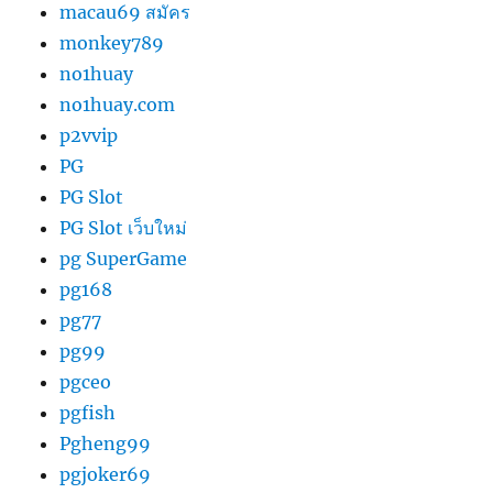
macau69 สมัคร
monkey789
no1huay
no1huay.com
p2vvip
PG
PG Slot
PG Slot เว็บใหม่
pg SuperGame
pg168
pg77
pg99
pgceo
pgfish
Pgheng99
pgjoker69