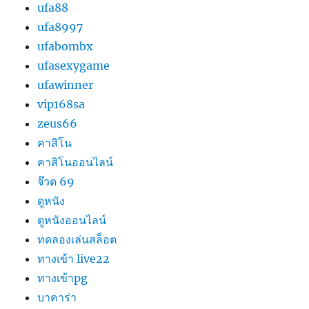
ufa88
ufa8997
ufabombx
ufasexygame
ufawinner
vip168sa
zeus66
คาสิโน
คาสิโนออนไลน์
จ๊วด 69
ดูหนัง
ดูหนังออนไลน์
ทดลองเล่นสล็อต
ทางเข้า live22
ทางเข้าpg
บาคาร่า