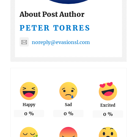
About Post Author
PETER TORRES
noreply@evasionsl.com
Happy
Sad
Excited
0
%
0
%
0
%