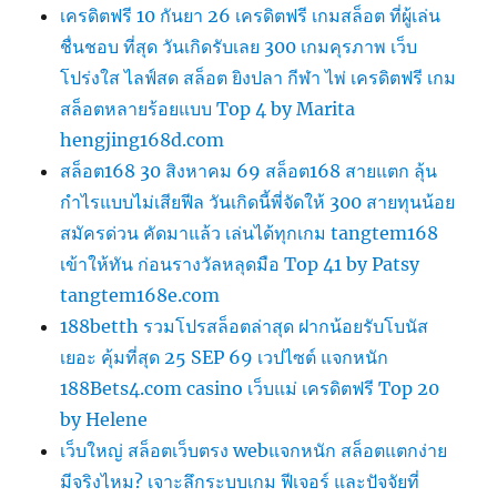
เครดิตฟรี 10 กันยา 26 เครดิตฟรี เกมสล็อต ที่ผู้เล่น
ชื่นชอบ ที่สุด วันเกิดรับเลย 300 เกมคุรภาพ เว็บ
โปร่งใส ไลฟ์สด สล็อต ยิงปลา กีฬา ไพ่ เครดิตฟรี เกม
สล็อตหลายร้อยแบบ Top 4 by Marita
hengjing168d.com
สล็อต168 30 สิงหาคม 69 สล็อต168 สายแตก ลุ้น
กำไรแบบไม่เสียฟีล วันเกิดนี้พี่จัดให้ 300 สายทุนน้อย
สมัครด่วน คัดมาแล้ว เล่นได้ทุกเกม tangtem168
เข้าให้ทัน ก่อนรางวัลหลุดมือ Top 41 by Patsy
tangtem168e.com
188betth รวมโปรสล็อตล่าสุด ฝากน้อยรับโบนัส
เยอะ คุ้มที่สุด 25 SEP 69 เวปไซต์ แจกหนัก
188Bets4.com casino เว็บแม่ เครดิตฟรี Top 20
by Helene
เว็บใหญ่ สล็อตเว็บตรง webแจกหนัก สล็อตแตกง่าย
มีจริงไหม? เจาะลึกระบบเกม ฟีเจอร์ และปัจจัยที่