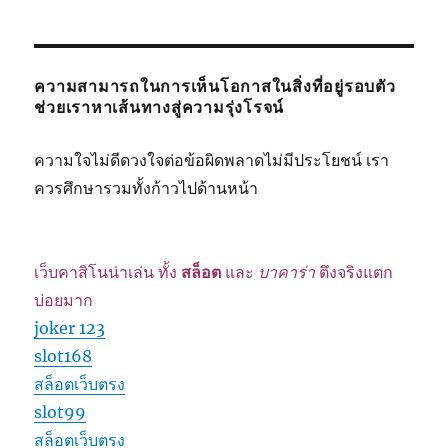
ความสามารถในการเห็นโอกาสในสิ่งที่อยู่รอบตัว
ช่วยเราหาเส้นทางสู่ความรุ่งโรจน์
ความใจไม่ดีดวงใจต่อข้อผิดพลาดไม่มีประโยชน์ เรา
ควรศึกษารวมทั้งก้าวไปด้านหน้า
เว็บคาสิโนน่าเล่น ทั้ง
สล็อต
และ
บาคาร่า
ตึงจริงแตก
บ่อยมาก
joker 123
slot168
สล็อตเว็บตรง
slot99
สล็อตเว็บตรง