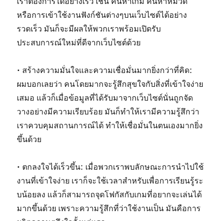
เราต้องการได้อย่างเร็ว เช่น ค้นหาเกม ค้นหาหมวด
หรือการเข้าใช้งานฟังก์ชันต่างๆบนเว็บไซต์ได้อย่าง
รวดเร็ว มันก็จะมีผลให้พวกเราพร้อมเปิดรับ
ประสบการณ์ใหม่ที่ดีจากเว็บไซต์ด้วย
• สร้างความมั่นใจและความเชื่อมั่นมากยิ่งกว่าที่คิด:
ผมบอกเลยว่า คนโดยมากจะรู้สึกสุขใจกับสิ่งที่เข้าใจง่าย
เสมอ แล้วก็เมื่อข้อมูลที่ได้รับมาจากเว็บไซต์นั่นถูกจัด
วางอย่างมีความเรียบร้อย มันก็ทำให้เรามีความรู้สึกว่า
เราควบคุมสถานการณ์ได้ ทำให้เชื่อมั่นในตนเองมากยิ่ง
ขึ้นด้วย
• ตกลงใจได้เร็วขึ้น: เมื่อพวกเราพบลักษณะการนำไปใช้
งานที่เข้าใจง่าย เราก็จะใช้เวลาสำหรับเพื่อการเรียนรู้ระ
บน้อยลง แล้วก็สามารถจุดโฟกัสกับเกมที่อยากจะเล่นได้
มากขึ้นด้วย เพราะความรู้สึกที่ว่าใช้งานเป็น มันคือการ