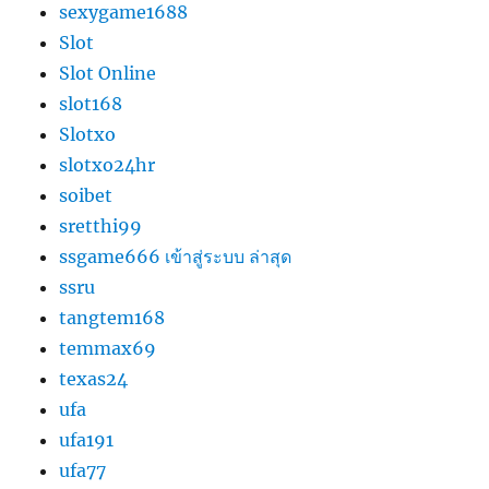
sexygame1688
Slot
Slot Online
slot168
Slotxo
slotxo24hr
soibet
sretthi99
ssgame666 เข้าสู่ระบบ ล่าสุด
ssru
tangtem168
temmax69
texas24
ufa
ufa191
ufa77