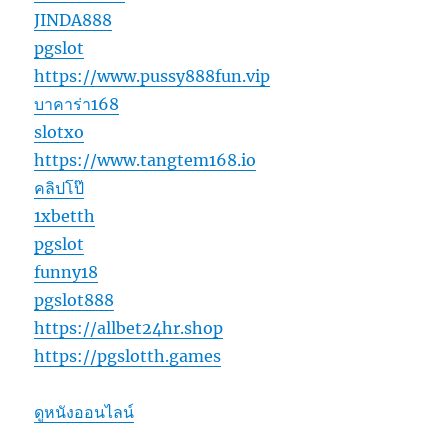
JINDA888
pgslot
https://www.pussy888fun.vip
บาคาร่า168
slotxo
https://www.tangtem168.io
คลิปโป๊
1xbetth
pgslot
funny18
pgslot888
https://allbet24hr.shop
https://pgslotth.games
ดูหนังออนไลน์