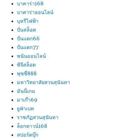
บาคาร่า168
บาคาร่าออนไลน์
บุหรีไฟฟ้า
ปั่นสล็อต
ปั่นแตก66
ปั่นแตก77
พนันออนไลน์
พีจีสล็อต
พุซซี่888
มหาวิทยาลัยสวนสุนันทา
มันนี่เกม
มาเก๊า69
ยูฟ่าเบท
ราชภัฏสวนสุนันทา
ล็อกดาวน์168
สปอร์ตบุ๊ก