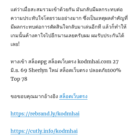
แต่ว่าเมื่อสะสมรวมเข้าด้วยกัน มันกลับมีผลกระทบต่อ
ความประทับใจโดยรวมอย่างมาก ซึ่งเป็นเหตุผลสำคัญที่
มีผลกระทบต่อการตัดสินใจกลับมาเล่นอีกที แล้วก็ทำให้
เกมนั้นค้างคาใจไปอีกนานเลยครับผม ผมรับประกันได้
เลย!
ทางเข้า สล็อตpg สล็อตเว็บตรง kodmhai.com 27
มิ.ย. 69 Sherlyn ใหม่ สล็อตเว็บตรง ปลอดภัย100%
Top 78
ขอขอบคุณมากอ้างอิง
สล็อตเว็บตรง
https://rebrand.ly/kodmhai
https://cutly.info/kodmhai