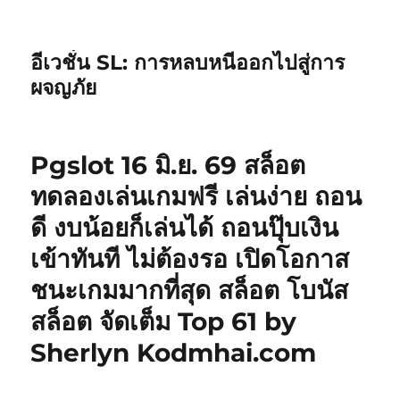
อีเวชั่น SL: การหลบหนีออกไปสู่การ
ผจญภัย
Pgslot 16 มิ.ย. 69 สล็อต
ทดลองเล่นเกมฟรี เล่นง่าย ถอน
ดี งบน้อยก็เล่นได้ ถอนปุ๊บเงิน
เข้าทันที ไม่ต้องรอ เปิดโอกาส
ชนะเกมมากที่สุด สล็อต โบนัส
สล็อต จัดเต็ม Top 61 by
Sherlyn Kodmhai.com