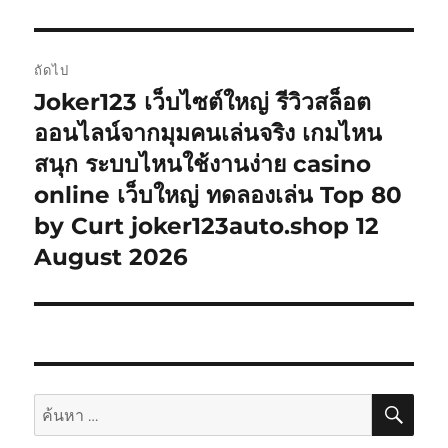
ถัดไป
Joker123 เว็บไซต์ใหญ่ รีวิวสล็อต
เรื่อง
ต่อ
ออนไลน์จากมุมคนเล่นจริง เกมไหน
ไป:
สนุก ระบบไหนใช้งานง่าย casino
online เว็บใหญ่ ทดลองเล่น Top 80
by Curt joker123auto.shop 12
August 2026
ค้นห
ค้นหา: