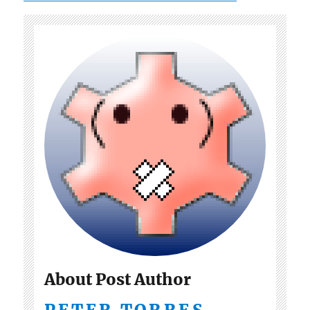
About Post Author