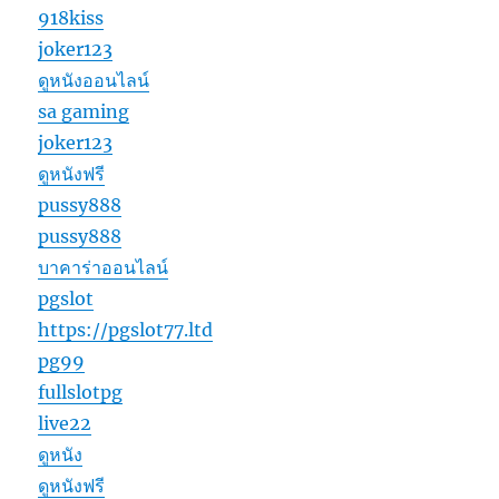
918kiss
joker123
ดูหนังออนไลน์
sa gaming
joker123
ดูหนังฟรี
pussy888
pussy888
บาคาร่าออนไลน์
pgslot
https://pgslot77.ltd
pg99
fullslotpg
live22
ดูหนัง
ดูหนังฟรี