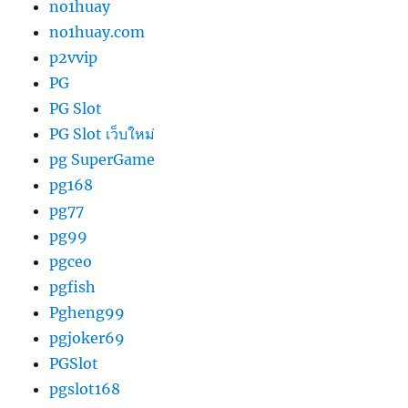
no1huay
no1huay.com
p2vvip
PG
PG Slot
PG Slot เว็บใหม่
pg SuperGame
pg168
pg77
pg99
pgceo
pgfish
Pgheng99
pgjoker69
PGSlot
pgslot168