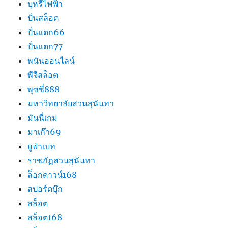
บุหรีไฟฟ้า
ปั่นสล็อต
ปั่นแตก66
ปั่นแตก77
พนันออนไลน์
พีจีสล็อต
พุซซี่888
มหาวิทยาลัยสวนสุนันทา
มันนี่เกม
มาเก๊า69
ยูฟ่าเบท
ราชภัฏสวนสุนันทา
ล็อกดาวน์168
สปอร์ตบุ๊ก
สล็อต
สล็อต168