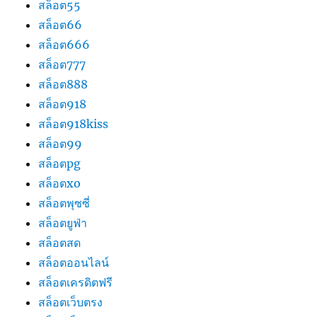
สล็อต55
สล็อต66
สล็อต666
สล็อต777
สล็อต888
สล็อต918
สล็อต918kiss
สล็อต99
สล็อตpg
สล็อตxo
สล็อตพุซซี่
สล็อตยูฟ่า
สล็อตสด
สล็อตออนไลน์
สล็อตเครดิตฟรี
สล็อตเว็บตรง