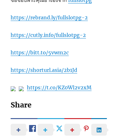
https://rebrand.ly/fullslotpg-2
https://cutly.info/fullslotpg-2
https://bitt.to/5vwm2c
https://shorturl.asia/2b1Jd
https://t.co/KZ0Wl2v2xM
Share