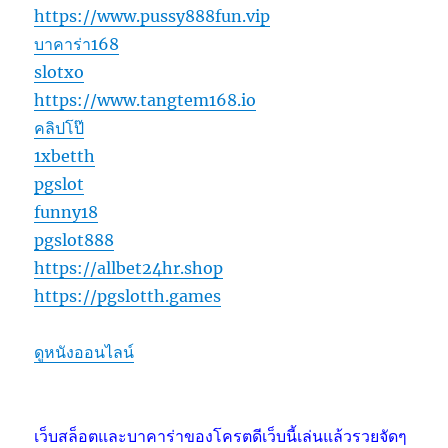
https://www.pussy888fun.vip
บาคาร่า168
slotxo
https://www.tangtem168.io
คลิปโป๊
1xbetth
pgslot
funny18
pgslot888
https://allbet24hr.shop
https://pgslotth.games
ดูหนังออนไลน์
เว็บสล็อตและบาคาร่าของโครตดีเว็บนี้เล่นแล้วรวยจัดๆ