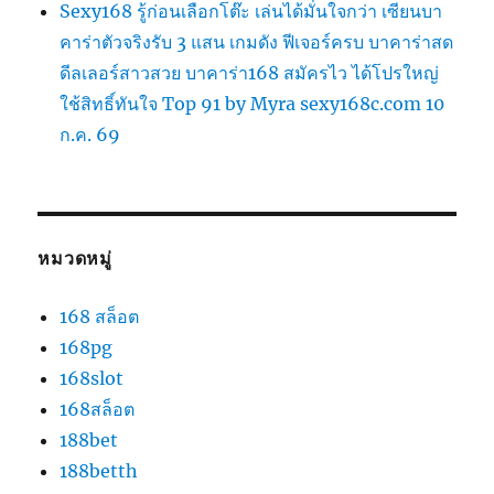
Sexy168 รู้ก่อนเลือกโต๊ะ เล่นได้มั่นใจกว่า เซียนบา
คาร่าตัวจริงรับ 3 แสน เกมดัง ฟีเจอร์ครบ บาคาร่าสด
ดีลเลอร์สาวสวย บาคาร่า168 สมัครไว ได้โปรใหญ่
ใช้สิทธิ์ทันใจ Top 91 by Myra sexy168c.com 10
ก.ค. 69
หมวดหมู่
168 สล็อต
168pg
168slot
168สล็อต
188bet
188betth