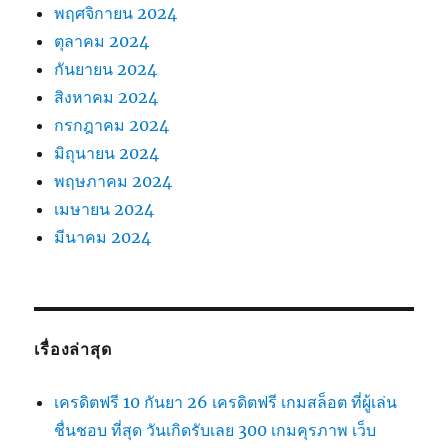
พฤศจิกายน 2024
ตุลาคม 2024
กันยายน 2024
สิงหาคม 2024
กรกฎาคม 2024
มิถุนายน 2024
พฤษภาคม 2024
เมษายน 2024
มีนาคม 2024
เรื่องล่าสุด
เครดิตฟรี 10 กันยา 26 เครดิตฟรี เกมสล็อต ที่ผู้เล่น
ชื่นชอบ ที่สุด วันเกิดรับเลย 300 เกมคุรภาพ เว็บ