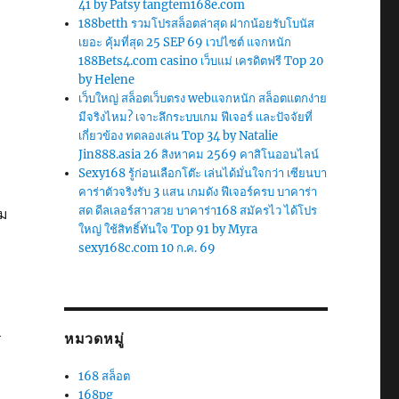
41 by Patsy tangtem168e.com
188betth รวมโปรสล็อตล่าสุด ฝากน้อยรับโบนัส
เยอะ คุ้มที่สุด 25 SEP 69 เวปไซต์ แจกหนัก
188Bets4.com casino เว็บแม่ เครดิตฟรี Top 20
by Helene
เว็บใหญ่ สล็อตเว็บตรง webแจกหนัก สล็อตแตกง่าย
มีจริงไหม? เจาะลึกระบบเกม ฟีเจอร์ และปัจจัยที่
เกี่ยวข้อง ทดลองเล่น Top 34 by Natalie
Jin888.asia 26 สิงหาคม 2569 คาสิโนออนไลน์
Sexy168 รู้ก่อนเลือกโต๊ะ เล่นได้มั่นใจกว่า เซียนบา
คาร่าตัวจริงรับ 3 แสน เกมดัง ฟีเจอร์ครบ บาคาร่า
สด ดีลเลอร์สาวสวย บาคาร่า168 สมัครไว ได้โปร
ผม
ใหญ่ ใช้สิทธิ์ทันใจ Top 91 by Myra
sexy168c.com 10 ก.ค. 69
ร
หมวดหมู่
168 สล็อต
168pg