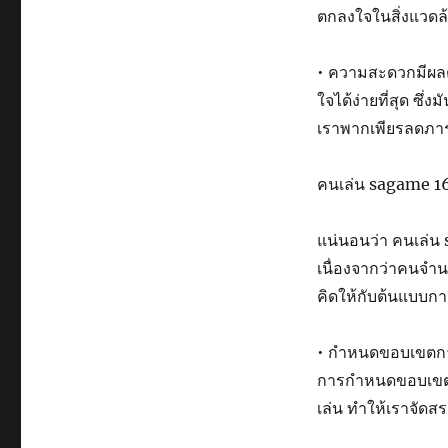
ตกลงใจในสิ่งแวดล้อ
• ความสะดวกมีผลต่
ใจได้ง่ายที่สุด ซึ
เราพากเพียรลดภาร
คนเล่น sagame 168t
แน่นอนว่า คนเล่น
เนื่องจากว่าคนจำ
คิดให้กับต้นแบบการ
• กำหนดขอบเขตการเ
การกำหนดขอบเขตขอ
เล่น ทำให้เราจัดสร