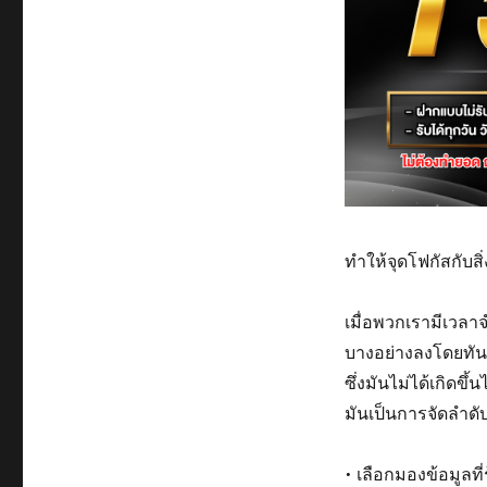
ทำให้จุดโฟกัสกับสิ่ง
เมื่อพวกเรามีเวล
บางอย่างลงโดยทันที
ซึ่งมันไม่ได้เกิด
มันเป็นการจัดลำดับ
• เลือกมองข้อมูลที