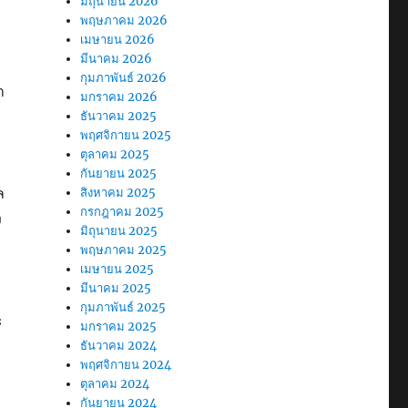
มิถุนายน 2026
พฤษภาคม 2026
เมษายน 2026
มีนาคม 2026
กุมภาพันธ์ 2026
ำ
มกราคม 2026
ธันวาคม 2025
พฤศจิกายน 2025
ตุลาคม 2025
กันยายน 2025
ล
สิงหาคม 2025
กรกฎาคม 2025
ง
มิถุนายน 2025
พฤษภาคม 2025
เมษายน 2025
มีนาคม 2025
กุมภาพันธ์ 2025
ะ
มกราคม 2025
ธันวาคม 2024
พฤศจิกายน 2024
ตุลาคม 2024
กันยายน 2024