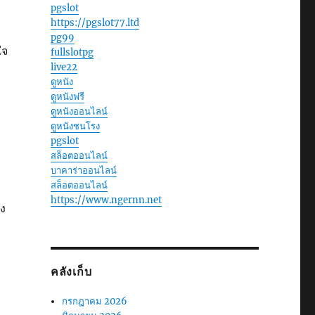
pgslot
https://pgslot77.ltd
pg99
ใจ
fullslotpg
live22
ดูหนัง
ดูหนังฟรี
ดูหนังออนไลน์
ดูหนังชนโรง
pgslot
สล็อตออนไลน์
บาคาร่าออนไลน์
สล็อตออนไลน์
https://www.ngernn.net
่ง
คลังเก็บ
กรกฎาคม 2026