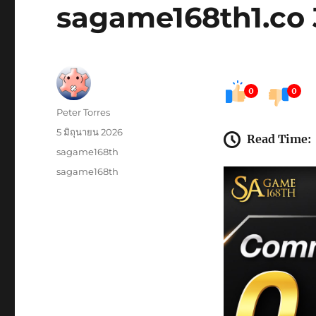
sagame168th1.co 3
0
0
ผู้
Peter Torres
เขียน
เขียน
5 มิถุนายน 2026
Read Time:
เมื่อ
หมวด
sagame168th
หมู่
ป้าย
sagame168th
กำกับ