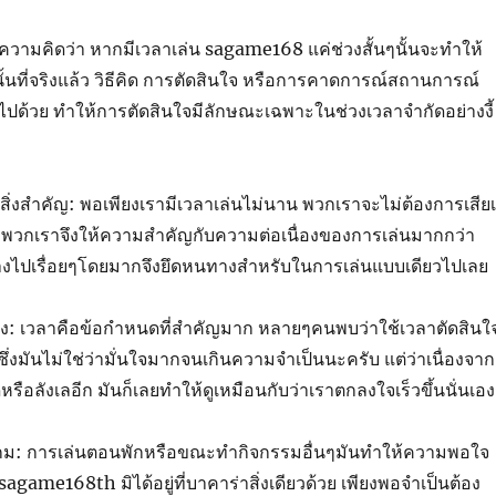
ความคิดว่า หากมีเวลาเล่น sagame168 แค่ช่วงสั้นๆนั้นจะทำให้
ะนั้นที่จริงแล้ว วิธีคิด การตัดสินใจ หรือการคาดการณ์สถานการณ์
ด้วย ทำให้การตัดสินใจมีลักษณะเฉพาะในช่วงเวลาจำกัดอย่างงี้
นสิ่งสำคัญ: พอเพียงเรามีเวลาเล่นไม่นาน พวกเราจะไม่ต้องการเสีย
ม่ พวกเราจึงให้ความสำคัญกับความต่อเนื่องของการเล่นมากกว่า
งไปเรื่อยๆโดยมากจึงยึดหนทางสำหรับในการเล่นแบบเดียวไปเลย
ง: เวลาคือข้อกำหนดที่สำคัญมาก หลายๆคนพบว่าใช้เวลาตัดสินใ
ึ่งมันไม่ใช่ว่ามั่นใจมากจนเกินความจำเป็นนะครับ แต่ว่าเนื่องจาก
ดหรือลังเลอีก มันก็เลยทำให้ดูเหมือนกับว่าเราตกลงใจเร็วขึ้นนั่นเอง
ต่เกม: การเล่นตอนพักหรือขณะทำกิจกรรมอื่นๆมันทำให้ความพอใจ
game168th มิได้อยู่ที่บาคาร่าสิ่งเดียวด้วย เพียงพอจำเป็นต้อง