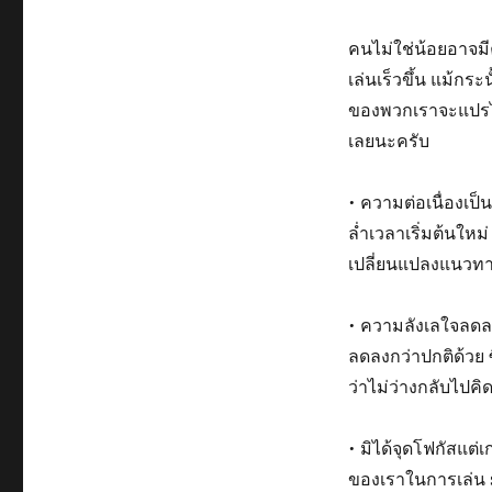
คนไม่ใช่น้อยอาจมี
เล่นเร็วขึ้น แม้กร
ของพวกเราจะแปรไป
เลยนะครับ
• ความต่อเนื่องเป็
ล่ำเวลาเริ่มต้นให
เปลี่ยนแปลงแนวทา
• ความลังเลใจลดล
ลดลงกว่าปกติด้วย ซ
ว่าไม่ว่างกลับไปคิ
• มิได้จุดโฟกัสแ
ของเราในการเล่น sa