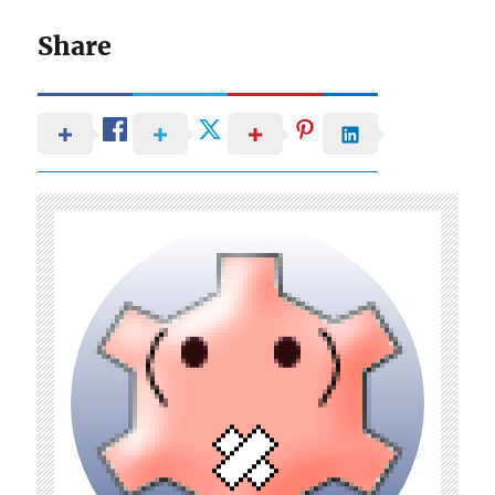
Share