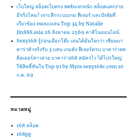
เว็บใหญ่ สล็อตเว็บตรง webแจกหนัก สล็อตแตกง่าย
มีจริงไหม? เจาะลึกระบบเกม ฟีเจอร์ และปัจจัยที่
เกี่ยวข้อง ทดลองเล่น Top 34 by Natalie
Jin888.asia 26 สิงหาคม 2569 คาสิโนออนไลน์
Sexy168 รู้ก่อนเลือกโต๊ะ เล่นได้มั่นใจกว่า เซียนบา
คาร่าตัวจริงรับ 3 แสน เกมดัง ฟีเจอร์ครบ บาคาร่าสด
ดีลเลอร์สาวสวย บาคาร่า168 สมัครไว ได้โปรใหญ่
ใช้สิทธิ์ทันใจ Top 91 by Myra sexy168c.com 10
ก.ค. 69
หมวดหมู่
168 สล็อต
168pg