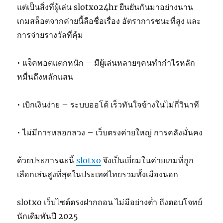
แต่เป็นสิ่งที่ผู้เล่น slotxo24hr ยืนยันกันมาอย่างนาน
เกมสล็อตจากค่ายนี้ลือชื่อเรื่อง อัตราการชนะที่สูง และ
การจ่ายรางวัลที่คุ้ม
• แจ็คพอตแตกหนัก – มีผู้เล่นหลายๆคนทำกำไรหลัก
หมื่นถึงหลักแสน
• เบิกเงินง่าย – ระบบออโต้ เร็วทันใจข้างในไม่กี่วินาที
• ไม่มีการหลอกลวง – เว็บตรงค่ายใหญ่ การคลังมั่นคง
ด้วยประการฉะนี้
slotxo
จึงเป็นเยี่ยมในค่ายเกมที่ถูก
เลือกเล่นสูงที่สุดในประเทศไทยรวมทั้งเมืองนอก
slotxo เว็บไซต์ตรงฝากถอน ไม่มีอย่างต่ำ ถึงตอบโจทย์
นักเดิมพันปี 2025