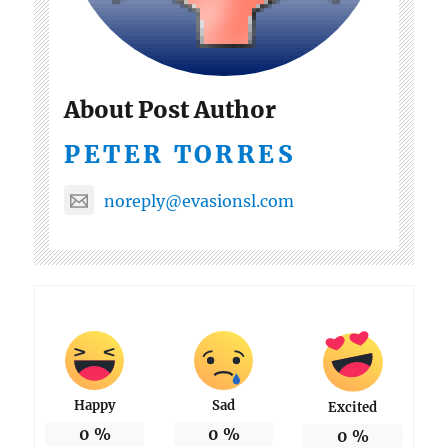
About Post Author
PETER TORRES
noreply@evasionsl.com
Happy
Sad
Excited
0
%
0
%
0
%