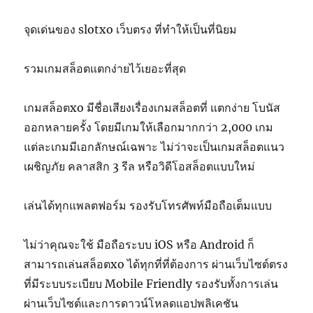
จุดเด่นของ slotxo เว็บตรง ที่ทำให้เป็นที่นิยม
รวมเกมสล็อตแตกง่ายไว้เยอะที่สุด
เกมสล็อตxo มีชื่อเสียงเรื่องเกมสล็อตที่ แตกง่าย โบนัส
ออกหลายครั้ง โดยมีเกมให้เลือกมากกว่า 2,000 เกม
แต่ละเกมมีเอกลักษณ์เฉพาะ ไม่ว่าจะเป็นเกมสล็อตแนว
เผชิญภัย คลาสสิก 3 รีล หรือวิดีโอสล็อตแบบใหม่
เล่นได้ทุกแพลตฟอร์ม รองรับโทรศัพท์มือถือเต็มแบบ
ไม่ว่าคุณจะใช้ มือถือระบบ iOS หรือ Android ก็
สามารถเล่นสล็อตxo ได้ทุกที่ที่ต้องการ ผ่านเว็บไซต์ตรง
ที่มีระบบระเบียบ Mobile Friendly รองรับทั้งการเล่น
ผ่านเว็บไซต์และการดาวน์โหลดแอปพลิเคชัน