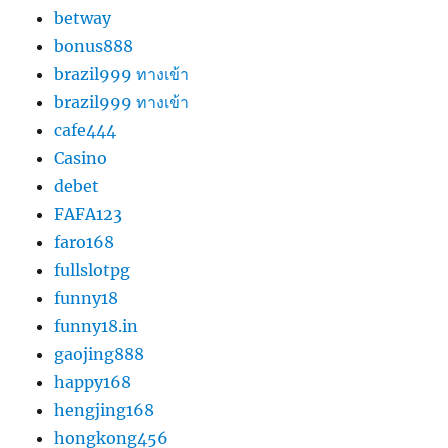
betway
bonus888
brazil999 ทางเข้า
brazil999 ทางเข้า
cafe444
Casino
debet
FAFA123
faro168
fullslotpg
funny18
funny18.in
gaojing888
happy168
hengjing168
hongkong456