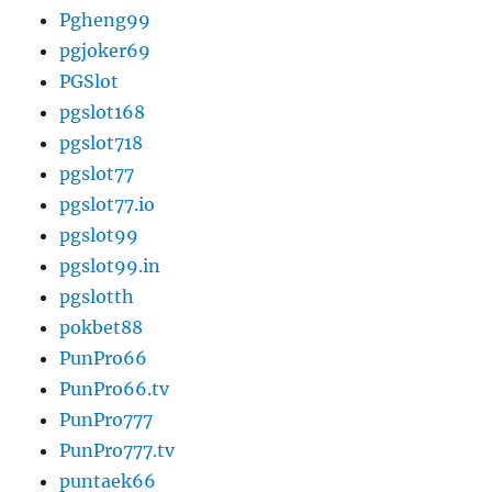
Pgheng99
pgjoker69
PGSlot
pgslot168
pgslot718
pgslot77
pgslot77.io
pgslot99
pgslot99.in
pgslotth
pokbet88
PunPro66
PunPro66.tv
PunPro777
PunPro777.tv
puntaek66