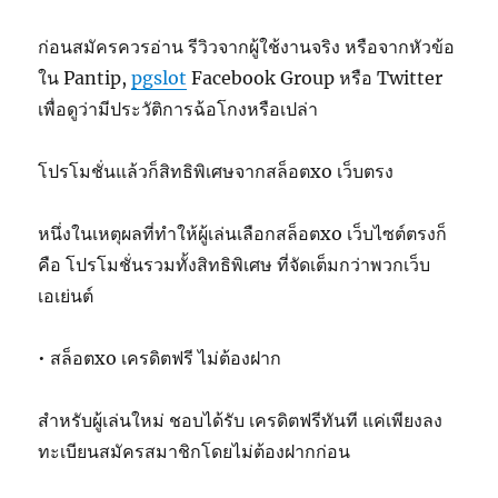
ก่อนสมัครควรอ่าน รีวิวจากผู้ใช้งานจริง หรือจากหัวข้อ
ใน Pantip,
pgslot
Facebook Group หรือ Twitter
เพื่อดูว่ามีประวัติการฉ้อโกงหรือเปล่า
โปรโมชั่นแล้วก็สิทธิพิเศษจากสล็อตxo เว็บตรง
หนึ่งในเหตุผลที่ทำให้ผู้เล่นเลือกสล็อตxo เว็บไซต์ตรงก็
คือ โปรโมชั่นรวมทั้งสิทธิพิเศษ ที่จัดเต็มกว่าพวกเว็บ
เอเย่นต์
• สล็อตxo เครดิตฟรี ไม่ต้องฝาก
สำหรับผู้เล่นใหม่ ชอบได้รับ เครดิตฟรีทันที แค่เพียงลง
ทะเบียนสมัครสมาชิกโดยไม่ต้องฝากก่อน