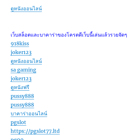
ดูหนังออนไลน์
เว็บสล็อตและบาคาร่าของโครตดีเว็บนี้เล่นแล้วรวยจัดๆ
918kiss
joker123
ดูหนังออนไลน์
sa gaming
joker123
ดูหนังฟรี
pussy888
pussy888
บาคาร่าออนไลน์
pgslot
https://pgslot77.ltd
pg99