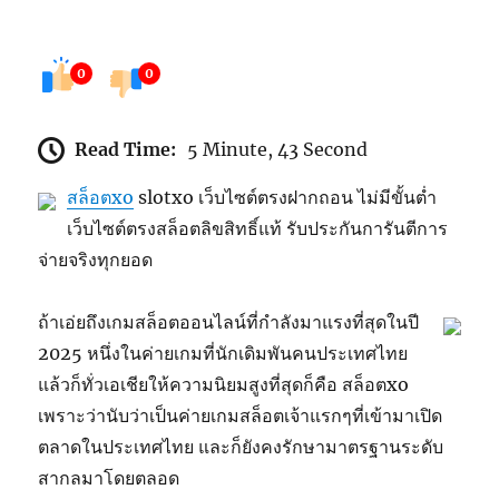
0
0
Read Time:
5 Minute, 43 Second
สล็อตxo
slotxo เว็บไซต์ตรงฝากถอน ไม่มีขั้นต่ำ
เว็บไซต์ตรงสล็อตลิขสิทธิ์แท้ รับประกันการันตีการ
จ่ายจริงทุกยอด
ถ้าเอ่ยถึงเกมสล็อตออนไลน์ที่กำลังมาแรงที่สุดในปี
2025 หนึ่งในค่ายเกมที่นักเดิมพันคนประเทศไทย
แล้วก็ทั่วเอเชียให้ความนิยมสูงที่สุดก็คือ สล็อตxo
เพราะว่านับว่าเป็นค่ายเกมสล็อตเจ้าแรกๆที่เข้ามาเปิด
ตลาดในประเทศไทย และก็ยังคงรักษามาตรฐานระดับ
สากลมาโดยตลอด