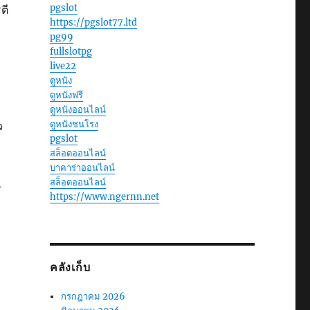
pgslot
ตี
https://pgslot77.ltd
pg99
fullslotpg
live22
ดูหนัง
ดูหนังฟรี
ดูหนังออนไลน์
ดูหนังชนโรง
ว
pgslot
สล็อตออนไลน์
บาคาร่าออนไลน์
สล็อตออนไลน์
น
https://www.ngernn.net
คลังเก็บ
กรกฎาคม 2026
ะ