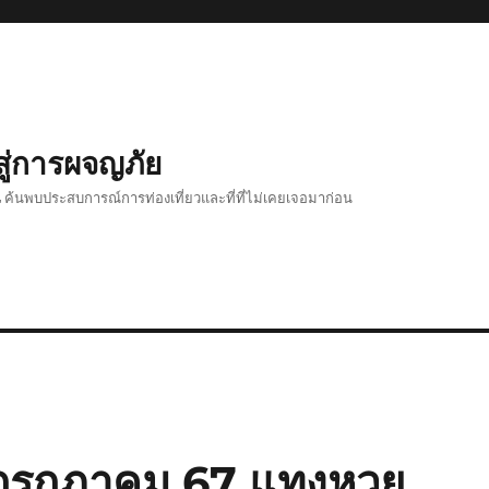
สู่การผจญภัย
้นพบประสบการณ์การท่องเที่ยวและที่ที่ไม่เคยเจอมาก่อน
 กรกฎาคม 67 แทงหวย