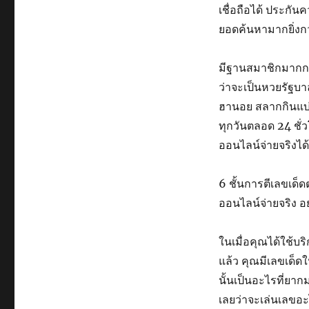
เชื่อถือได้ ประกั
ยอดค้นหามากยิ่งกว่
มีฐานสมาชิกมากกว
ว่าจะเป็นหวยรัฐบ
ฮานอย สลากกินแบ่งโ
ทุกวันตลอด 24 ชั
ออนไลน์จ่ายจริงได้
6 ชั้นการตีเลขเด็
ออนไลน์จ่ายจริง อย่
ในเมื่อคุณได้ใช้บร
แล้ว คุณมีเลขเด็ด
นั้นเป็นอะไรที่ยาก
เลยว่าจะเล่นเลขอะไ