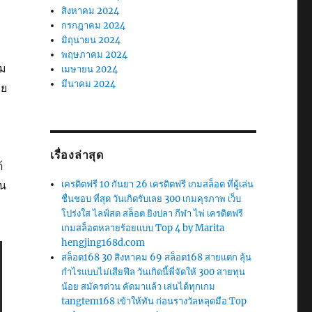
สิงหาคม 2024
กรกฎาคม 2024
มิถุนายน 2024
พฤษภาคม 2024
่ม
เมษายน 2024
มีนาคม 2024
วย
เรื่องล่าสุด
้
าน
เครดิตฟรี 10 กันยา 26 เครดิตฟรี เกมสล็อต ที่ผู้เล่น
ชื่นชอบ ที่สุด วันเกิดรับเลย 300 เกมคุรภาพ เว็บ
โปร่งใส ไลฟ์สด สล็อต ยิงปลา กีฬา ไพ่ เครดิตฟรี
เกมสล็อตหลายร้อยแบบ Top 4 by Marita
hengjing168d.com
สล็อต168 30 สิงหาคม 69 สล็อต168 สายแตก ลุ้น
กำไรแบบไม่เสียฟีล วันเกิดนี้พี่จัดให้ 300 สายทุน
น้อย สมัครด่วน คัดมาแล้ว เล่นได้ทุกเกม
tangtem168 เข้าให้ทัน ก่อนรางวัลหลุดมือ Top