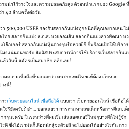
นความน่าไว้วางใจและความปลอดภัยสูง ด้วยหน้าแรกของ Google ที่
า 40 ล้านครั้งต่อวัน
่า 500,000 USER รองรับสลากกินแบ่งทุกชนิดที่คุณอยากเล่น ไม
าลไทย สลากกินแบ่ง ธ.ก.ส. หวยออมสิน สลากกินแบ่งลาวพัฒนา หว
จ๊กเกอร์ สลากกินแบ่งหุ้นต่างๆหรือหวยยี่กี ก็พร้อมเปิดให้บริการ
่วโมงแน่นอนขอรับ สัมผัสประสบการณ์การใช้บริการเว็บสลากกินแบ
แล้ววันนี้ สมัครเป็นสมาชิก คลิกเลย!
ดตามความเชื่อถือที่บอกเลยว่า คนประเทศไทยแท้ต้อง เว็บหวย
างนี้!
ิการ
เว็บหวยออนไลน์ เชื่อถือได้
แบบเรา เว็บหวยออนไลน์ เชื่อถือได้
ในใจรึยังครับ? ฮ่า… บอกเลยว่า การตามหาเลขเด็ดหรือการตีเลขเด็
มากๆนะครับ ในระหว่างที่ผมเริ่มเล่นลอตเตอรี่ใหม่ๆบางทีก็ไม่รู้จัก
รดี ซึ่งไอ้เรามันก็เลือดนักสู้ซะด้วยสิ จะไปยอมได้อย่างไรกัน การ