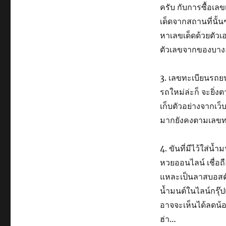
ครับ กับการซื้อเล
เด็ดจากสถานที่นั้
หาเลขเด็ดด้วยตัวเอ
ตัวเลขจากของบางอย
3. เลขทะเบียนรถย
รถใหม่ล่ะก็ จะยิ่
เก็บตัวอย่างจากเว
มากยังคงตามเลขทะเ
4. ขันที่มีไว้ใส่น
หวยออนไลน์ เชื่อถื
แหละเป็นลาสบอสตั
น้ำมนต์ในไลน์กรุ๊ป
อาจจะเห็นได้ลดน้อ
ฮ่า…