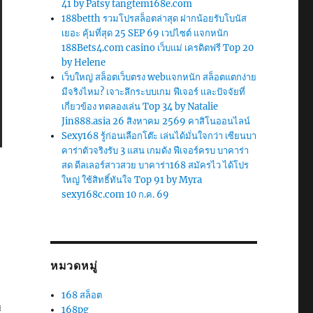
41 by Patsy tangtem168e.com
188betth รวมโปรสล็อตล่าสุด ฝากน้อยรับโบนัส
เยอะ คุ้มที่สุด 25 SEP 69 เวปไซต์ แจกหนัก
188Bets4.com casino เว็บแม่ เครดิตฟรี Top 20
by Helene
เว็บใหญ่ สล็อตเว็บตรง webแจกหนัก สล็อตแตกง่าย
มีจริงไหม? เจาะลึกระบบเกม ฟีเจอร์ และปัจจัยที่
เกี่ยวข้อง ทดลองเล่น Top 34 by Natalie
Jin888.asia 26 สิงหาคม 2569 คาสิโนออนไลน์
Sexy168 รู้ก่อนเลือกโต๊ะ เล่นได้มั่นใจกว่า เซียนบา
คาร่าตัวจริงรับ 3 แสน เกมดัง ฟีเจอร์ครบ บาคาร่า
สด ดีลเลอร์สาวสวย บาคาร่า168 สมัครไว ได้โปร
ใหญ่ ใช้สิทธิ์ทันใจ Top 91 by Myra
sexy168c.com 10 ก.ค. 69
ะ
หมวดหมู่
168 สล็อต
168pg
่