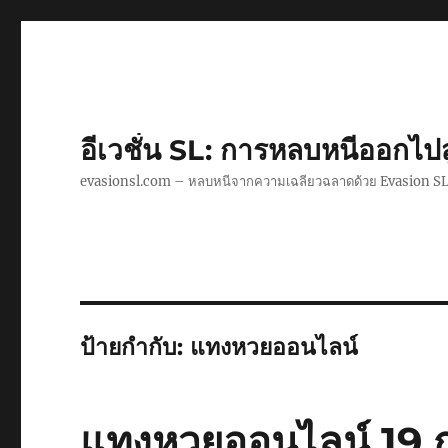
อีเวชั่น SL: การหลบหนีออกไป
evasionsl.com – หลบหนีจากความเฉลียวฉลาดด้วย Evasion SL ค
ป้ายกำกับ:
แทงหวยออนไลน์
แทงหวยออนไลน์ 19