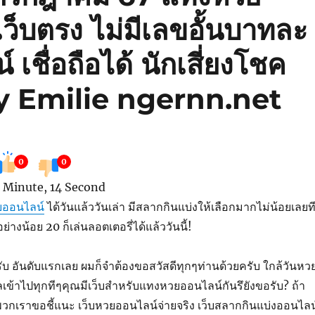
ว็บตรง ไม่มีเลขอั้นบาทละ
เชื่อถือได้ นักเสี่ยงโชค
y Emilie ngernn.net
0
0
 Minute, 14 Second
ออนไลน์
ได้วันแล้ววันเล่า มีสลากกินแบ่งให้เลือกมากไม่น้อยเลยท
่างน้อย 20 ก็เล่นลอตเตอรี่ได้แล้ววันนี้!
ับ อันดับแรกเลย ผมก็จำต้องขอสวัสดีทุกๆท่านด้วยครับ ใกล้วันหว
ข้าไปทุกทีๆคุณมีเว็บสำหรับแทงหวยออนไลน์กันรึยังขอรับ? ถ้า
พวกเราขอชี้แนะ เว็บหวยออนไลน์จ่ายจริง เว็บสลากกินแบ่งออนไลน