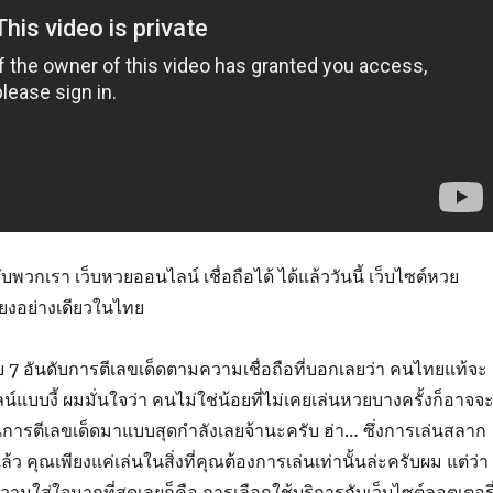
พวกเรา เว็บหวยออนไลน์ เชื่อถือได้ ได้แล้ววันนี้ เว็บไซต์หวย
ียงอย่างเดียวในไทย
ับ 7 อันดับการตีเลขเด็ดตามความเชื่อถือที่บอกเลยว่า คนไทยแท้จะ
แบบงี้ ผมมั่นใจว่า คนไม่ใช่น้อยที่ไม่เคยเล่นหวยบางครั้งก็อาจจ
นการตีเลขเด็ดมาแบบสุดกำลังเลยจ้านะครับ ฮ่า… ซึ่งการเล่นสลาก
แล้ว คุณเพียงแค่เล่นในสิ่งที่คุณต้องการเล่นเท่านั้นล่ะครับผม แต่ว่า
้ความใส่ใจมากที่สุดเลยก็คือ การเลือกใช้บริการกับเว็บไซต์ลอตเตอรี