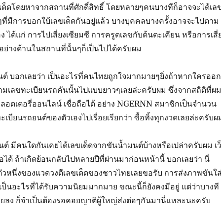
ขเด็ดโดยหาจากสถานที่ศักดิ์สิทธิ์ โดยหลายๆคนบางทีก็อาจจะได้เล
นๆที่มีการบอกใบ้เลขเด็ดกันอยู่แล้ว บางบุคคลบางครั้งอาจจะไปตาม
ง ได้แก่ การไปเสี่ยงเซียมซี การครูดเลขกับต้นตะเคียน หรือการเสี่
่างด้านในสถานที่นั้นๆก็เป็นไปได้ครับผม
นต์ บอกเลยว่า เป็นอะไรที่คนไทยถูกใจมากมายๆยิ่งถ้าหากใครออก
งตามเลขทะเบียนรถคันนั้นไปแบบยาวๆเลยล่ะครับผม ซึ่งจากสถิติที่ผ
็บลอตเตอรี่ออนไลน์ เชื่อถือได้ อย่าง NGERNN สมาชิกเป็นจำนวน
บียนรถยนต์ของตัวเองไปเรื่อยเรียกว่า ซื้อทิ้งทุกงวดเลยล่ะครับผ
้ำมนต์ มีคนใดกันเคยได้เลขเด็ดจากขันน้ำมนต์บ้างหรือเปล่าครับผม เว
อได้ ถ้าเกิดย้อนกลับไปหลายปีที่ผ่านมาก่อนหน้านี้ บอกเลยว่า นี่
วหนึ่งของแวดวงตีเลขเด็ดของชาวไทยเลยขอรับ การส่งภาพขันใส
เป็นอะไรที่ได้รับความนิยมมากมาย ขณะนี้ก็ยังคงมีอยู่ แต่ว่าบางที
ยลง ก็จำเป็นต้องรอคอยญาติผู้ใหญ่ส่งต่อๆกันมานี่แหละนะครับ