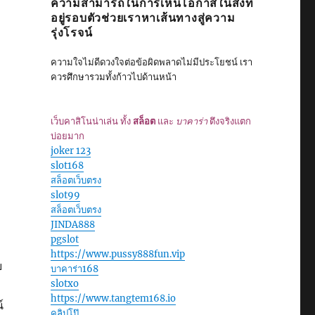
ความสามารถในการเห็นโอกาสในสิ่งที่
อยู่รอบตัวช่วยเราหาเส้นทางสู่ความ
รุ่งโรจน์
ความใจไม่ดีดวงใจต่อข้อผิดพลาดไม่มีประโยชน์ เรา
ควรศึกษารวมทั้งก้าวไปด้านหน้า
เว็บคาสิโนน่าเล่น ทั้ง
สล็อต
และ
บาคาร่า
ตึงจริงแตก
บ่อยมาก
joker 123
slot168
สล็อตเว็บตรง
slot99
ี
สล็อตเว็บตรง
JINDA888
pgslot
https://www.pussy888fun.vip
ย
บาคาร่า168
slotxo
https://www.tangtem168.io
์
คลิปโป๊