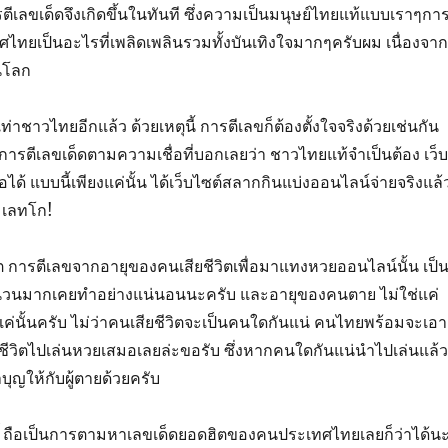
เลขเด็ดจึงเกิดขึ้นในทันที ซึ่งความเป็นมนุษย์ไทยแท้แบบเราๆการ
ทยเป็นอะไรที่เพลิดเพลินรวมทั้งบันเทิงใจมากๆครับผม เนื่องจาก
นโลก
้เท่าชาวไทยอีกแล้ว ด้วยเหตุนี้ การตีเลขก็ต้องตั้งใจจริงด้วยเช่นกัน
ับการตีเลขเด็ดตามความเชื่อที่บอกเลยว่า ชาวไทยแท้จำเป็นต้อง เว็บ
อได้ แบบนี้เพียงแค่นั้น ได้เว็บไซต์สลากกินแบ่งออนไลน์จ่ายจริงแล้
ย เลทโก!
ีวิต การตีเลขจากอายุของคนเสียชีวิตเพื่อมาแทงหวยออนไลน์นั้น เป็
นวนมากเคยทำอย่างแน่นอนนะครับ และอายุของคนตาย ไม่ใช่แค่
แค่นั้นครับ ไม่ว่าคนเสียชีวิตจะเป็นคนใดกันแน่ คนไทยพร้อมจะเอา
ชีวิตไปเล่นหวยเสมอเลยล่ะขอรับ ซึ่งหากคนใดกันแน่นำไปเล่นแล้ว
ำบุญให้กับผู้ตายด้วยครับ
ิทธิ์ ถือเป็นการตามหาเลขเด็ดยอดฮิตของคนประเทศไทยเลยก็ว่าได้น