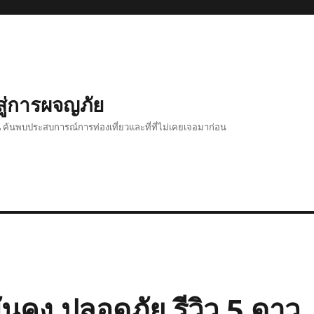
สู่การผจญภัย
้นพบประสบการณ์การท่องเที่ยวและที่ที่ไม่เคยเจอมาก่อน
่นคง ปลอดภัย รีวิว 5 ดาว