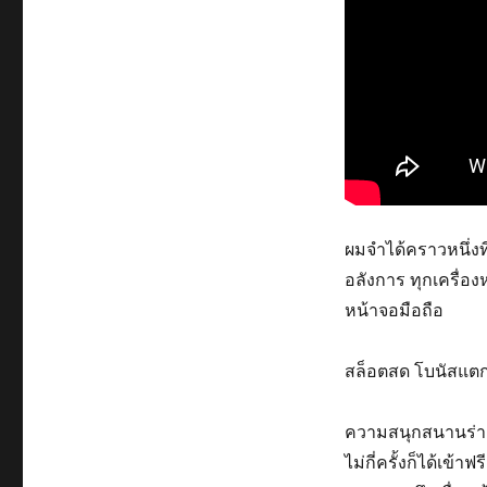
ผมจำได้คราวหนึ่งท
อลังการ ทุกเครื่อ
หน้าจอมือถือ
สล็อตสด โบนัสแตกท
ความสนุกสนานร่าเร
ไม่กี่ครั้งก็ได้เข้