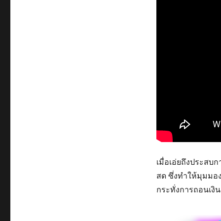
เมื่อเอ่ยถึงประสบ
สด ซึ่งทำให้มุมมอ
กระทั่งการถอนเงิน