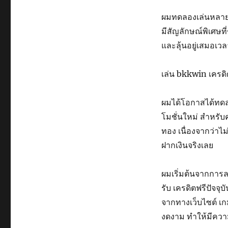
ผมทดลองเล่นหลายธ
มีสัญลักษณ์พิเศษท
และลุ้นอยู่เสมอเวล
เล่น bkkwin เครดิ
ผมได้โอกาสได้ทดลอ
โมชั่นใหม่ สำหรับ
ทอง เนื่องจากว่าไม
ฝากเงินจริงเลย
ผมเริ่มต้นจากการล
รับ เครดิตฟรีปัจจุ
จากทางเว็บไซต์ เก
งดงาม ทำให้มีความ