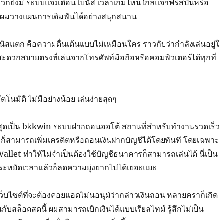
ล้วก็ยิ่งมี ระบบแจ้งเตือนโบนัส เวลาเกมไหนใกล้แจกฟรีสปินหรือ
ห้ผมวางแผนการเดิมพันได้อย่างสนุกสนาน
บนัสแตก คือความตื่นเต้นแบบไม่เหมือนใคร ราวกับว่ากำลังเล่นอยู่
ะดวกสบายตรงที่เล่นจากโทรศัพท์มือถือหรือคอมพิวเตอร์ได้ทุกที่
นมัติ ไม่มีอย่างน้อย เล่นง่ายสุดๆ
ที่สุดเป็น bkkwin ระบบฝากถอนออโต้ สถานที่สำหรับทำงานรวดเร็ว
นาทีก็สามารถเพิ่มเครดิตหรือถอนเงินฝากบัญชีได้โดยทันที โดยเฉพาะ
allet ทำให้ไม่จำเป็นต้องใช้บัญชีธนาคารก็สามารถเล่นได้ นี่เป็น
ประหยัดเวลาแล้วก็ลดความยุ่งยากไปได้เยอะแยะ
เว็บไซต์ที่จะต้องคอยแอดไม่นอนุมัว่ากล่าวเงินถอน หลายคราก็เกิด
กับสล็อตสดนี้ ผมสามารถเบิกเงินได้แบบเรียลไทม์ รู้สึกไม่เป็น