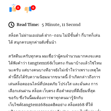
0
0
Read Time:
5 Minute, 11 Second
สล็อต ไม่ผ่านเอเย่นต์ ฝาก-ถอน ไม่มีขั้นต่ำ กี่บาทก็เล่น
ได้ สนุกครบทุกค่ายดังชั้นนำ
สวัสดีนะครับทุกคน ผมเชื่อว่าผู้คนจำนวนมากคงจะเคย
ได้ฟังคำว่า tangtem168เว็บตรง กันมาบ้างแล้วใช่ไหม
นะครับ แต่บางคนบางทีอาจยังไม่เข้าใจว่าเพราะเหตุใด
คำนี้ถึงได้รับความนิยมมากขนาดนี้ ถ้าเกิดกล่าวถึงการ
เล่นสล็อตออนไลน์ที่ปลอดภัย โปร่งใส และมั่นคง การ
เลือกเล่นผ่าน สล็อต เว็บตรง คือคำตอบที่ดีเยี่ยมที่สุด
ขอรับ ซึ่งวันนี้ผมต้องการพาทุกคนมารู้จักกับ
เว็บไซต์tangtem168ยอดฮิตอย่าง สล็อต168 ที่ให้