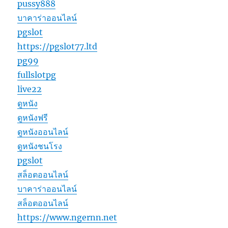
pussy888
บาคาร่าออนไลน์
pgslot
https://pgslot77.ltd
pg99
fullslotpg
live22
ดูหนัง
ดูหนังฟรี
ดูหนังออนไลน์
ดูหนังชนโรง
pgslot
สล็อตออนไลน์
บาคาร่าออนไลน์
สล็อตออนไลน์
https://www.ngernn.net