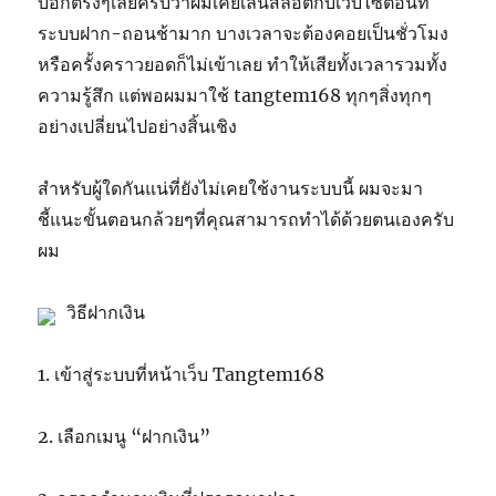
บอกตรงๆเลยครับว่าผมเคยเล่นสล็อตกับเว็บไซต์อื่นที่
ระบบฝาก-ถอนช้ามาก บางเวลาจะต้องคอยเป็นชั่วโมง
หรือครั้งคราวยอดก็ไม่เข้าเลย ทำให้เสียทั้งเวลารวมทั้ง
ความรู้สึก แต่พอผมมาใช้ tangtem168 ทุกๆสิ่งทุกๆ
อย่างเปลี่ยนไปอย่างสิ้นเชิง
สำหรับผู้ใดกันแน่ที่ยังไม่เคยใช้งานระบบนี้ ผมจะมา
ชี้แนะขั้นตอนกล้วยๆที่คุณสามารถทำได้ด้วยตนเองครับ
ผม
วิธีฝากเงิน
1. เข้าสู่ระบบที่หน้าเว็บ Tangtem168
2. เลือกเมนู “ฝากเงิน”