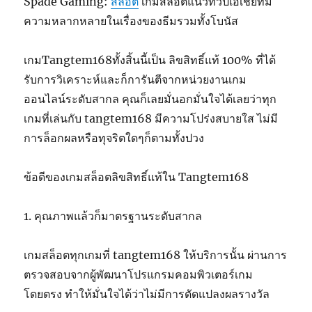
Spade Gaming:
สล็อต
เกมสล็อตแนวทวีปเอเชียที่มี
ความหลากหลายในเรื่องของธีมรวมทั้งโบนัส
เกมTangtem168ทั้งสิ้นนี้เป็น ลิขสิทธิ์แท้ 100% ที่ได้
รับการวิเคราะห์และก็การันตีจากหน่วยงานเกม
ออนไลน์ระดับสากล คุณก็เลยมั่นอกมั่นใจได้เลยว่าทุก
เกมที่เล่นกับ tangtem168 มีความโปร่งสบายใส ไม่มี
การล็อกผลหรือทุจริตใดๆก็ตามทั้งปวง
ข้อดีของเกมสล็อตลิขสิทธิ์แท้ใน Tangtem168
1. คุณภาพแล้วก็มาตรฐานระดับสากล
เกมสล็อตทุกเกมที่ tangtem168 ให้บริการนั้น ผ่านการ
ตรวจสอบจากผู้พัฒนาโปรแกรมคอมพิวเตอร์เกม
โดยตรง ทำให้มั่นใจได้ว่าไม่มีการดัดแปลงผลรางวัล