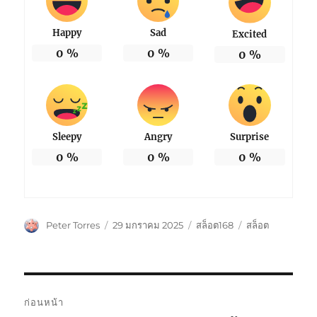
Happy
Sad
Excited
0
%
0
%
0
%
Sleepy
Angry
Surprise
0
%
0
%
0
%
ผู้
เขียน
หมวด
ป้าย
Peter Torres
29 มกราคม 2025
สล็อต168
สล็อต
เขียน
เมื่อ
หมู่
กำกับ
แนะแนว
ก่อนหน้า