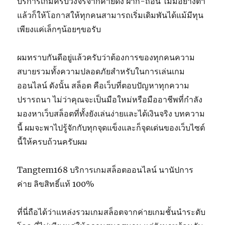
บริการเกมครบวงจรจากค่ายดัง ฝาก-ถอน ไม่มีอย่างต่ำ
แล้วก็ให้โอกาสให้ทุกคนสามารถเริ่มเดิมพันได้แม้มีทุน
เพียงแค่เล็กๆน้อยๆขอรับ
ผมทราบกันดีอยู่แล้วครับว่าต้องการของทุกคนความ
สบายรวมทั้งความปลอดภัยสำหรับในการเล่นเกม
ออนไลน์ ดังนั้น สล็อต คือเว็บที่ตอบปัญหาทุกความ
ปรารถนา ไม่ว่าคุณจะเป็นมือใหม่หรือมืออาชีพที่กำลัง
มองหาเว็บสล็อตที่ทั้งยังเล่นง่ายและได้เงินจริง บทความ
นี้ ผมจะพาไปรู้จักกับทุกจุดแข็งและก็จุดเด่นของเว็บไซต์
นี้ให้ครบถ้วนครับผม
Tangtem168 บริการเกมสล็อตออนไลน์ นานัปการ
ค่าย ลิขสิทธิ์แท้ 100%
ที่นี่ถือได้ว่าแหล่งรวมเกมสล็อตจากค่ายเกมชั้นนำระดับ