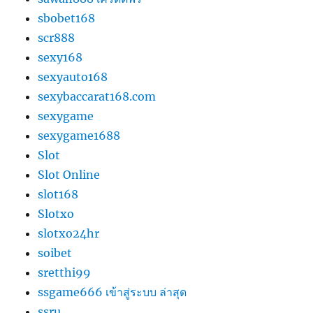
sbobet168
scr888
sexy168
sexyauto168
sexybaccarat168.com
sexygame
sexygame1688
Slot
Slot Online
slot168
Slotxo
slotxo24hr
soibet
sretthi99
ssgame666 เข้าสู่ระบบ ล่าสุด
ssru