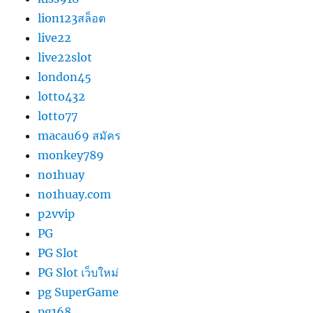
lion123สล็อต
live22
live22slot
london45
lotto432
lotto77
macau69 สมัคร
monkey789
no1huay
no1huay.com
p2vvip
PG
PG Slot
PG Slot เว็บใหม่
pg SuperGame
pg168