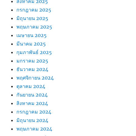
สิงหาคม 2025
กรกฎาคม 2025
มิถุนายน 2025
พฤษภาคม 2025
เมษายน 2025
มีนาคม 2025
กุมภาพันธ์ 2025
มกราคม 2025
ธันวาคม 2024
พฤศจิกายน 2024
ตุลาคม 2024
กันยายน 2024
สิงหาคม 2024
กรกฎาคม 2024
มิถุนายน 2024
พฤษภาคม 2024