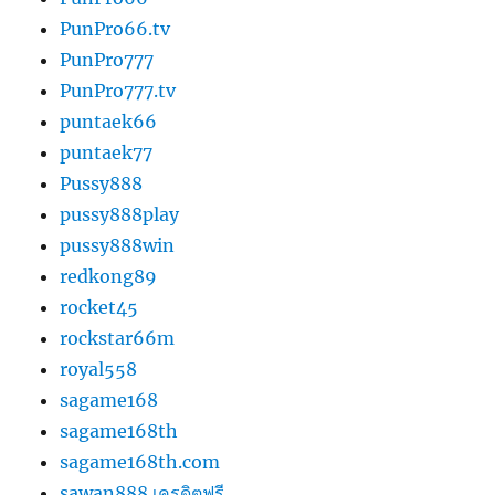
PunPro66.tv
PunPro777
PunPro777.tv
puntaek66
puntaek77
Pussy888
pussy888play
pussy888win
redkong89
rocket45
rockstar66m
royal558
sagame168
sagame168th
sagame168th.com
sawan888 เครดิตฟรี