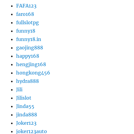
FAFA123
faro168
fullslotpg
funny18
funny18.in
gaojing888
happy168
hengjing168
hongkong456
hydra888
Jili
Jilislot
Jinda55
jinda888
Joker123
joker123auto