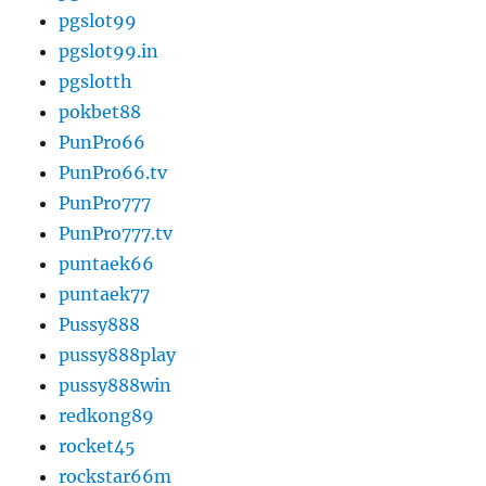
pgslot99
pgslot99.in
pgslotth
pokbet88
PunPro66
PunPro66.tv
PunPro777
PunPro777.tv
puntaek66
puntaek77
Pussy888
pussy888play
pussy888win
redkong89
rocket45
rockstar66m