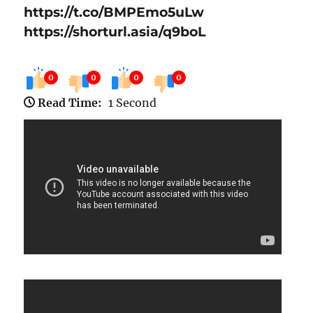
https://t.co/BMPEmo5uLw
https://shorturl.asia/q9boL
0
0
0
0
Read Time:
1 Second