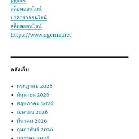
สล็อตออนไลน์
บาคาร่าออนไลน์
สล็อตออนไลน์
https://www.ngernn.net
คลังเก็บ
กรกฎาคม 2026
มิถุนายน 2026
พฤษภาคม 2026
เมษายน 2026
มีนาคม 2026
กุมภาพันธ์ 2026
มกราคม 2026