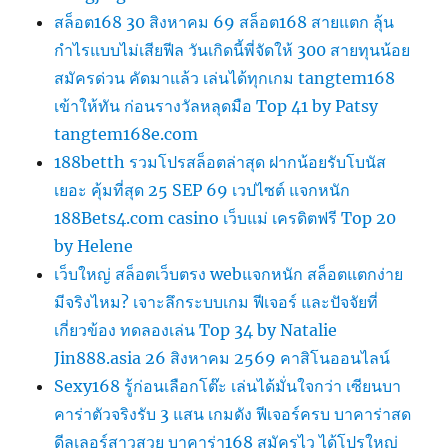
สล็อต168 30 สิงหาคม 69 สล็อต168 สายแตก ลุ้น
กำไรแบบไม่เสียฟีล วันเกิดนี้พี่จัดให้ 300 สายทุนน้อย
สมัครด่วน คัดมาแล้ว เล่นได้ทุกเกม tangtem168
เข้าให้ทัน ก่อนรางวัลหลุดมือ Top 41 by Patsy
tangtem168e.com
188betth รวมโปรสล็อตล่าสุด ฝากน้อยรับโบนัส
เยอะ คุ้มที่สุด 25 SEP 69 เวปไซต์ แจกหนัก
188Bets4.com casino เว็บแม่ เครดิตฟรี Top 20
by Helene
เว็บใหญ่ สล็อตเว็บตรง webแจกหนัก สล็อตแตกง่าย
มีจริงไหม? เจาะลึกระบบเกม ฟีเจอร์ และปัจจัยที่
เกี่ยวข้อง ทดลองเล่น Top 34 by Natalie
Jin888.asia 26 สิงหาคม 2569 คาสิโนออนไลน์
Sexy168 รู้ก่อนเลือกโต๊ะ เล่นได้มั่นใจกว่า เซียนบา
คาร่าตัวจริงรับ 3 แสน เกมดัง ฟีเจอร์ครบ บาคาร่าสด
ดีลเลอร์สาวสวย บาคาร่า168 สมัครไว ได้โปรใหญ่