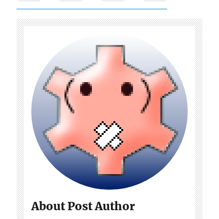
About Post Author