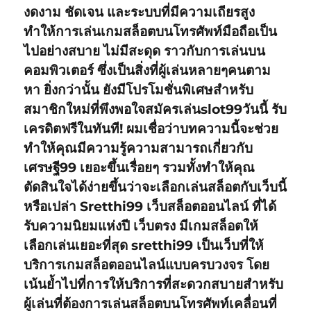
งดงาม ชัดเจน และระบบที่มีความเถียรสูง
ทำให้การเล่นเกมสล็อตบนโทรศัพท์มือถือเป็น
ไปอย่างสบาย ไม่มีสะดุด ราวกับการเล่นบน
คอมพิวเตอร์ ซึ่งเป็นสิ่งที่ผู้เล่นหลายๆคนตาม
หา ยิ่งกว่านั้น ยังมีโปรโมชั่นพิเศษสำหรับ
สมาชิกใหม่ที่พึงพอใจสมัครเล่นslot99วันนี้ รับ
เครดิตฟรีในทันที! ผมเชื่อว่าบทความนี้จะช่วย
ทำให้คุณมีความรู้ความสามารถเกี่ยวกับ
เศรษฐี99 เยอะขึ้นเรื่อยๆ รวมทั้งทำให้คุณ
ตัดสินใจได้ง่ายขึ้นว่าจะเลือกเล่นสล็อตกับเว็บนี้
หรือเปล่า Sretthi99 เว็บสล็อตออนไลน์ ที่ได้
รับความนิยมแห่งปี เว็บตรง มีเกมสล็อตให้
เลือกเล่นเยอะที่สุด sretthi99 เป็นเว็บที่ให้
บริการเกมสล็อตออนไลน์แบบครบวงจร โดย
เน้นย้ำไปที่การให้บริการที่สะดวกสบายสำหรับ
ผู้เล่นที่ต้องการเล่นสล็อตบนโทรศัพท์เคลื่อนที่