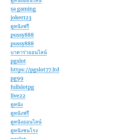
sa gaming
joker123
ดูหนังฟรี
pussy888
pussy888
บาคาร่าออนไลน์
pgslot
https://pgslot77.ltd
pg99
fullslotpg
live22
ดูหนัง
ดูหนังฟรี
ดูหนังออนไลน์
ดูหนังชนโรง
pgslot