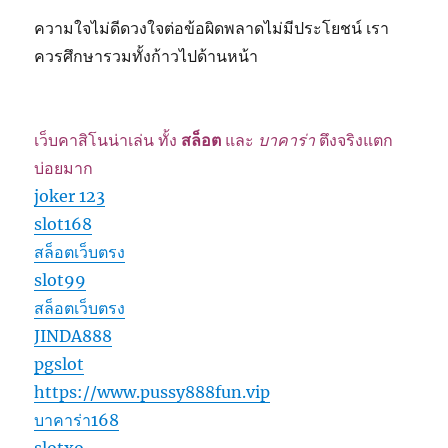
ความใจไม่ดีดวงใจต่อข้อผิดพลาดไม่มีประโยชน์ เรา
ควรศึกษารวมทั้งก้าวไปด้านหน้า
เว็บคาสิโนน่าเล่น ทั้ง
สล็อต
และ
บาคาร่า
ตึงจริงแตก
บ่อยมาก
joker 123
slot168
สล็อตเว็บตรง
slot99
สล็อตเว็บตรง
JINDA888
pgslot
https://www.pussy888fun.vip
บาคาร่า168
slotxo