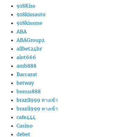
918Kiss
918kissauto
918kissme
ABA
ABAGroup2
allbet24hr
alot666
amb888
Baccarat
betway
bonus888
brazil999 ทางเข้า
brazil999 ทางเข้า
cafe444
Casino
debet