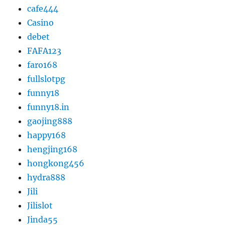
cafe444
Casino
debet
FAFA123
faro168
fullslotpg
funny18
funny18.in
gaojing888
happy168
hengjing168
hongkong456
hydra888
Jili
Jilislot
Jinda55