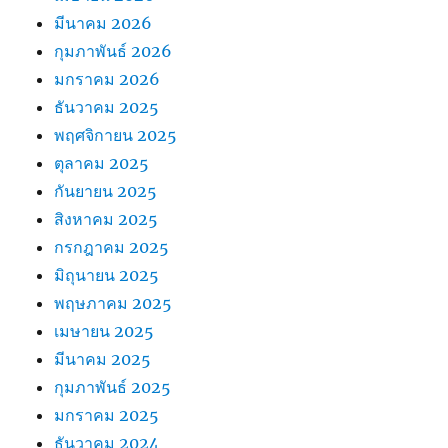
มีนาคม 2026
กุมภาพันธ์ 2026
มกราคม 2026
ธันวาคม 2025
พฤศจิกายน 2025
ตุลาคม 2025
กันยายน 2025
สิงหาคม 2025
กรกฎาคม 2025
มิถุนายน 2025
พฤษภาคม 2025
เมษายน 2025
มีนาคม 2025
กุมภาพันธ์ 2025
มกราคม 2025
ธันวาคม 2024