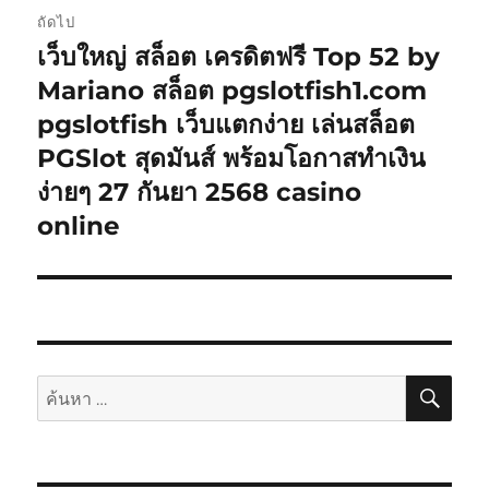
ถัดไป
เว็บใหญ่ สล็อต เครดิตฟรี Top 52 by
เรื่อง
ต่อ
Mariano สล็อต pgslotfish1.com
ไป:
pgslotfish เว็บแตกง่าย เล่นสล็อต
PGSlot สุดมันส์ พร้อมโอกาสทำเงิน
ง่ายๆ 27 กันยา 2568 casino
online
ค้นห
ค้นหา: