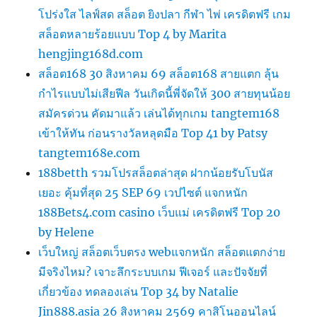
โปร่งใส ไลฟ์สด สล็อต ยิงปลา กีฬา ไพ่ เครดิตฟรี เกม
สล็อตหลายร้อยแบบ Top 4 by Marita
hengjing168d.com
สล็อต168 30 สิงหาคม 69 สล็อต168 สายแตก ลุ้น
กำไรแบบไม่เสียฟีล วันเกิดนี้พี่จัดให้ 300 สายทุนน้อย
สมัครด่วน คัดมาแล้ว เล่นได้ทุกเกม tangtem168
เข้าให้ทัน ก่อนรางวัลหลุดมือ Top 41 by Patsy
tangtem168e.com
188betth รวมโปรสล็อตล่าสุด ฝากน้อยรับโบนัส
เยอะ คุ้มที่สุด 25 SEP 69 เวปไซต์ แจกหนัก
188Bets4.com casino เว็บแม่ เครดิตฟรี Top 20
by Helene
เว็บใหญ่ สล็อตเว็บตรง webแจกหนัก สล็อตแตกง่าย
มีจริงไหม? เจาะลึกระบบเกม ฟีเจอร์ และปัจจัยที่
เกี่ยวข้อง ทดลองเล่น Top 34 by Natalie
Jin888.asia 26 สิงหาคม 2569 คาสิโนออนไลน์