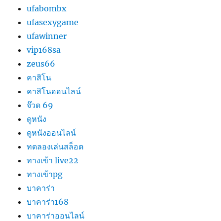
ufabombx
ufasexygame
ufawinner
vip168sa
zeus66
คาสิโน
คาสิโนออนไลน์
จ๊วด 69
ดูหนัง
ดูหนังออนไลน์
ทดลองเล่นสล็อต
ทางเข้า live22
ทางเข้าpg
บาคาร่า
บาคาร่า168
บาคาร่าออนไลน์