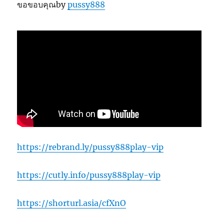
ขอขอบคุณby
pussy888
https://rebrand.ly/pussy888play-vip
https://cutly.info/pussy888play-vip
https://shorturl.asia/cfXnO