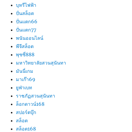
บุหรีไฟฟ้า
ปั่นสล็อต
ปั่นแตก66
ปั่นแตก77
พนันออนไลน์
พีจีสล็อต
พุซซี่888
มหาวิทยาลัยสวนสุนันทา
มันนี่เกม
มาเก๊า69
ยูฟ่าเบท
ราชภัฏสวนสุนันทา
ล็อกดาวน์168
สปอร์ตบุ๊ก
สล็อต
สล็อต168