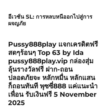
อีเวชั่น SL: การหลบหนีออกไปสู่การ
ผจญภัย
Pussy888play แจกเครดิตฟรี
สดๆร้อนๆ Top 63 by Ida
pussy888play.vip กล่องสุ่ม
ลุ้นรางวัลฟรี ฝาก-ถอน
ปลอดภัยจะ หลักหมื่น หลักแสน
ก็ถอนทันที พุซซี่888 แค่แนะนำ
เพื่อน รับเงินฟรี 5 November
2025