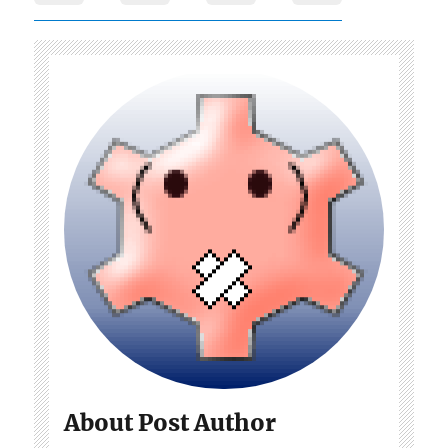
About Post Author