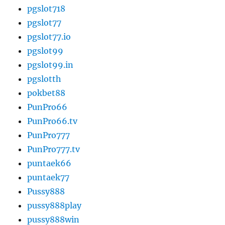
pgslot718
pgslot77
pgslot77.io
pgslot99
pgslot99.in
pgslotth
pokbet88
PunPro66
PunPro66.tv
PunPro777
PunPro777.tv
puntaek66
puntaek77
Pussy888
pussy888play
pussy888win