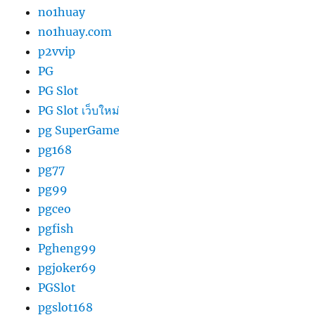
no1huay
no1huay.com
p2vvip
PG
PG Slot
PG Slot เว็บใหม่
pg SuperGame
pg168
pg77
pg99
pgceo
pgfish
Pgheng99
pgjoker69
PGSlot
pgslot168