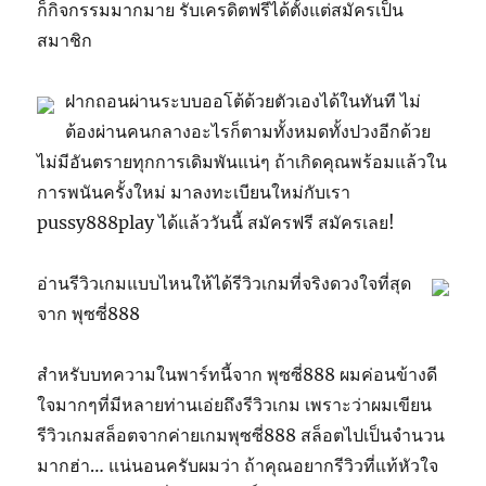
ก็กิจกรรมมากมาย รับเครดิตฟรีได้ตั้งแต่สมัครเป็น
สมาชิก
ฝากถอนผ่านระบบออโต้ด้วยตัวเองได้ในทันที ไม่
ต้องผ่านคนกลางอะไรก็ตามทั้งหมดทั้งปวงอีกด้วย
ไม่มีอันตรายทุกการเดิมพันแน่ๆ ถ้าเกิดคุณพร้อมแล้วใน
การพนันครั้งใหม่ มาลงทะเบียนใหม่กับเรา
pussy888play ได้แล้ววันนี้ สมัครฟรี สมัครเลย!
อ่านรีวิวเกมแบบไหนให้ได้รีวิวเกมที่จริงดวงใจที่สุด
จาก พุซซี่888
สำหรับบทความในพาร์ทนี้จาก พุซซี่888 ผมค่อนข้างดี
ใจมากๆที่มีหลายท่านเอ่ยถึงรีวิวเกม เพราะว่าผมเขียน
รีวิวเกมสล็อตจากค่ายเกมพุซซี่888 สล็อตไปเป็นจำนวน
มากฮ่า… แน่นอนครับผมว่า ถ้าคุณอยากรีวิวที่แท้หัวใจ