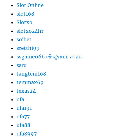
Slot Online
slot168
Slotxo
slotxo24hr
soibet
sretthi99
ssgame666 เข้าสู่ระบบ ล่าสุด
ssru
tangtem168
temmax69
texas24
ufa
ufa191
ufa77
ufa88
ufa8997