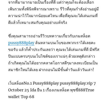
จากที่มามากมายเป็นเรื่องที่ดี แต่ว่าคุณก็จะต้องเลือก
เฟ้นรวมทั้งพินิจพิจารณาเพราะ รีวิวที่คุณกำลังอ่านอยู่มี
ความน่าไว้ใจมากน้อยแค่ไหน เพื่อที่คุณจะได้เล่นเกมที่
ดีแล้วก็เหมาะสมกับคุณอย่างแท้จริง
ซึ่งคุณสามารถอ่านรีวิวบทความเกี่ยวกับเกมสล็อต
pussy888play
ล้นหลามบนเว็บของพวกเราได้เลยคะ
ขอรับ แล้วก็ค้ำประกันเลยว่า คุณจะได้เล่นเกมที่ดี มีฟรีส
ปินแบบครบๆบนเว็บไซต์ของเราแน่ๆ ด้วยเหตุดังกล่าว
ถ้าเกิดคุณไม่ได้อยากคลาดโอกาสดีๆมาลงทะเบียนเป็น
สมาชิกใหม่ได้เลย ฝากถอนไม่มีขั้นต่ำวันแล้ววันเล่า!
เว็บสล็อตNo.1 Pussy888play pussy888play.vip 7
October 25 Ida ยืน 1 เรื่องเกมสล็อต พุซซี่888True
wallet Top 68