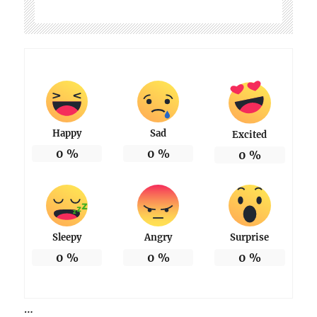
Happy
Sad
Excited
0
%
0
%
0
%
Sleepy
Angry
Surprise
0
%
0
%
0
%
…