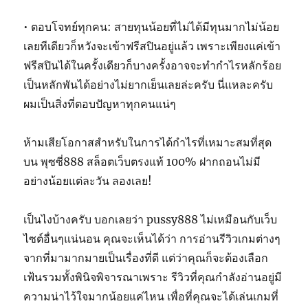
• ตอบโจทย์ทุกคน: สายทุนน้อยที่ไม่ได้มีทุนมากไม่น้อย
เลยทีเดียวก็หวังจะเข้าฟรีสปินอยู่แล้ว เพราะเพียงแค่เข้า
ฟรีสปินได้ในครั้งเดียวก็บางครั้งอาจจะทำกำไรหลักร้อย
เป็นหลักพันได้อย่างไม่ยากเย็นเลยล่ะครับ นี่แหละครับ
ผมเป็นสิ่งที่ตอบปัญหาทุกคนแน่ๆ
ห้ามเสียโอกาสสำหรับในการได้กำไรที่เหมาะสมที่สุด
บน พุซซี่888 สล็อตเว็บตรงแท้ 100% ฝากถอนไม่มี
อย่างน้อยแต่ละวัน ลองเลย!
เป็นไงบ้างครับ บอกเลยว่า pussy888 ไม่เหมือนกับเว็บ
ไซต์อื่นๆแน่นอน คุณจะเห็นได้ว่า การอ่านรีวิวเกมต่างๆ
จากที่มามากมายเป็นเรื่องที่ดี แต่ว่าคุณก็จะต้องเลือก
เฟ้นรวมทั้งพินิจพิจารณาเพราะ รีวิวที่คุณกำลังอ่านอยู่มี
ความน่าไว้ใจมากน้อยแค่ไหน เพื่อที่คุณจะได้เล่นเกมที่