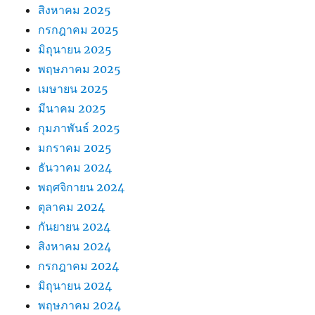
สิงหาคม 2025
กรกฎาคม 2025
มิถุนายน 2025
พฤษภาคม 2025
เมษายน 2025
มีนาคม 2025
กุมภาพันธ์ 2025
มกราคม 2025
ธันวาคม 2024
พฤศจิกายน 2024
ตุลาคม 2024
กันยายน 2024
สิงหาคม 2024
กรกฎาคม 2024
มิถุนายน 2024
พฤษภาคม 2024