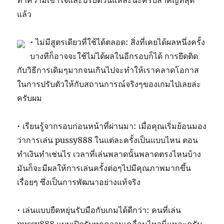
ทำความเข้าใจและปรับตัวนี่แหละนะครับสำคัญที่สุด
แล้ว
• ไม่มีสูตรเดียวที่ใช้ได้ตลอด: สิ่งที่เคยได้ผลหนึ่งครั้ง
บางทีก็อาจจะใช้ไม่ได้ผลในอีกรอบก็ได้ การยึดติด
กับวิธีการเดิมๆมากจนเกินไปจะทำให้เราคลาดโอกาส
ในการปรับตัวให้กับสถานการณ์จริงๆของเกมไปเลยล่ะ
ครับผม
• เรียนรู้จากรอบก่อนหน้าที่ผ่านมา: เมื่อคุณเริ่มย้อนมอง
ว่าการเล่น pussy888 ในแต่ละครั้งเป็นแบบไหน ตอน
ทำเงินทำเช่นไร เวลาที่เล่นพลาดนั้นพลาดตรงไหนบ้าง
มันก็จะมีผลให้การเล่นครั้งต่อๆไปมีคุณภาพมากขึ้น
เรื่อยๆ ซึ่งเป็นการพัฒนาอย่างแท้จริง
• เล่นแบบยืดหยุ่นรับมือกับเกมได้ดีกว่า: คนที่เล่น