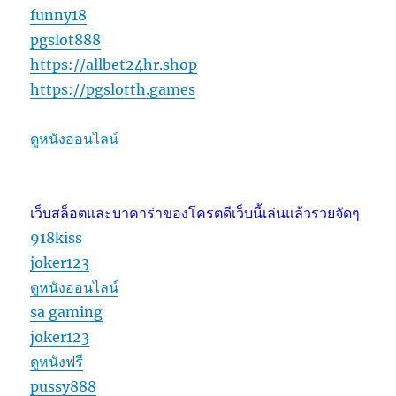
funny18
pgslot888
https://allbet24hr.shop
https://pgslotth.games
ดูหนังออนไลน์
เว็บสล็อตและบาคาร่าของโครตดีเว็บนี้เล่นแล้วรวยจัดๆ
918kiss
joker123
ดูหนังออนไลน์
sa gaming
joker123
ดูหนังฟรี
pussy888