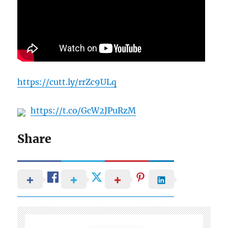
https://cutt.ly/rrZc9ULq
https://t.co/GcW2JPuRzM
Share