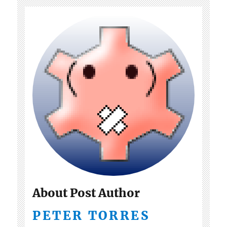
About Post Author
PETER TORRES