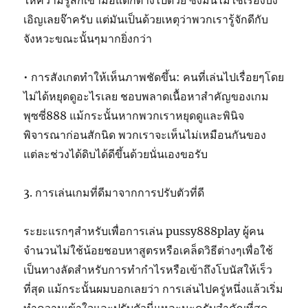
ให้ความรู้สึกเข้ามือแตกต่างไปด้วย ซึ่งมันไม่ใช่เรื่องบัง
เอิญเลยจ๊าครับ แต่มันเป็นด้วยเหตุว่าพวกเรารู้จักดีกับ
จังหวะขณะนั้นๆมากยิ่งกว่า
• การสังเกตทำให้เห็นภาพชัดขึ้น: คนที่เล่นไปเรื่อยๆโดย
ไม่ได้หยุดดูอะไรเลย ชอบพลาดเนื้อหาสำคัญของเกม
พุซซี่888 แม้กระนั้นหากพวกเราหยุดดูและพินิจ
พิจารณาก่อนสักนิด พวกเราจะเห็นไม่เหมือนกันของ
แต่ละช่วงได้ดิบได้ดีขึ้นด้วยนั่นเองขอรับ
3. การเล่นเกมที่ดีมาจากการปรับตัวที่ดี
ระยะแรกๆสำหรับเพื่อการเล่น pussy888play ผู้คน
จำนวนไม่ใช้น้อยชอบหาสูตรหรือเคล็ดวิธีต่างๆเพื่อใช้
เป็นทางลัดสำหรับการทำกำไรหรือเข้าถึงโบนัสให้เร็ว
ที่สุด แม้กระนั้นผมบอกเลยว่า การเล่นไปครู่หนึ่งแล้วเริ่ม