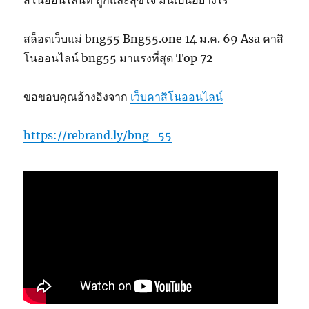
สล็อตเว็บแม่ bng55 Bng55.one 14 ม.ค. 69 Asa คาสิ
โนออนไลน์ bng55 มาแรงที่สุด Top 72
ขอขอบคุณอ้างอิงจาก
เว็บคาสิโนออนไลน์
https://rebrand.ly/bng_55