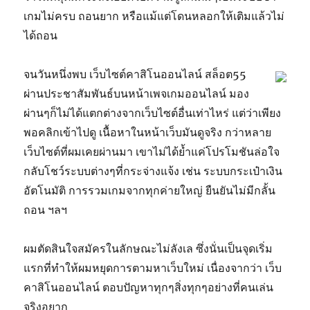
เกมไม่ครบ ถอนยาก หรือแม้แต่โดนหลอกให้เติมแล้วไม่
ได้ถอน
จนวันหนึ่งพบ เว็บไซต์คาสิโนออนไลน์ สล็อต55
ผ่านประชาสัมพันธ์บนหน้าเพจเกมออนไลน์ มอง
ผ่านๆก็ไม่ได้แตกต่างจากเว็บไซต์อื่นเท่าไหร่ แต่ว่าเพียง
พอคลิกเข้าไปดู เนื้อหาในหน้าเว็บมันดูจริง กว่าหลาย
เว็บไซต์ที่ผมเคยผ่านมา เขาไม่ได้ย้ำแค่โปรโมชันล่อใจ
กลับโชว์ระบบต่างๆที่กระจ่างแจ้ง เช่น ระบบกระเป๋าเงิน
อัตโนมัติ การรวมเกมจากทุกค่ายใหญ่ ยืนยันไม่มีกลั้น
ถอน ฯลฯ
ผมตัดสินใจสมัครในลักษณะไม่ลังเล ซึ่งนั่นเป็นจุดเริ่ม
แรกที่ทำให้ผมหยุดการตามหาเว็บใหม่ เนื่องจากว่า เว็บ
คาสิโนออนไลน์ ตอบปัญหาทุกๆสิ่งทุกๆอย่างที่คนเล่น
จริงอยาก