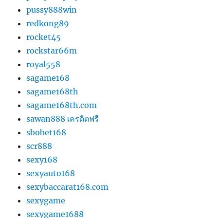
pussy888win
redkong89
rocket45
rockstar66m
royal558
sagame168
sagame168th
sagame168th.com
sawan888 เครดิตฟรี
sbobet168
scr888
sexy168
sexyauto168
sexybaccarat168.com
sexygame
sexygame1688