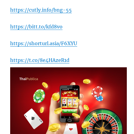
https://cutly.info/bng-55
https://bitt.to/kfd8vo
https://shorturl.asia/F6XYU
https://t.co/8e4HAzeR1d