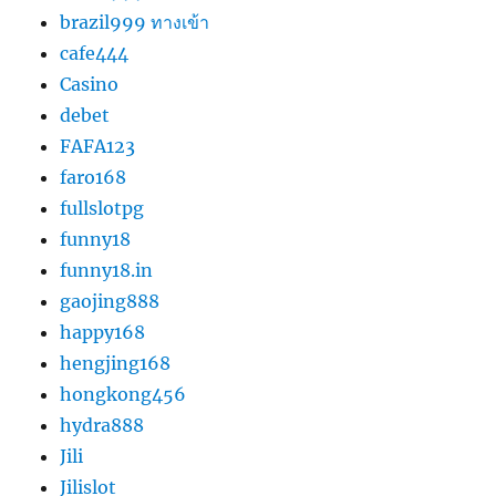
brazil999 ทางเข้า
cafe444
Casino
debet
FAFA123
faro168
fullslotpg
funny18
funny18.in
gaojing888
happy168
hengjing168
hongkong456
hydra888
Jili
Jilislot