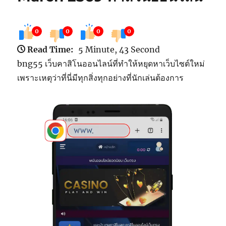
0
0
0
0
Read Time:
5 Minute, 43 Second
bng55 เว็บคาสิโนออนไลน์ที่ทำให้หยุดหาเว็บไซต์ใหม่
เพราะเหตุว่าที่นี่มีทุกสิ่งทุกอย่างที่นักเล่นต้องการ