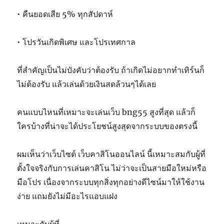
• คืนยอดเสีย 5% ทุกสัปดาห์
• โปรวันเกิดพิเศษ และโปรเทศกาล
ที่สำคัญเป็นไม่บังคับว่าต้องรับ ถ้าเกิดไม่อยากทำเทิร์นก็
ไม่ต้องรับ แล้วเล่นด้วยเงินสดล้วนๆได้เลย
คนแบบไหนที่เหมาะจะเล่นเว็บ bng55 สูงที่สุด แล้วก็
ใครบ้างที่น่าจะได้ประโยชน์สูงสุดจากระบบของตรงนี้
ผมเห็นว่าเว็บไซต์ เว็บคาสิโนออนไลน์ นี้เหมาะสมกับผู้ที่
ตั้งใจจริงกับการเล่นคาสิโน ไม่ว่าจะเป็นสายมือใหม่หรือ
มือโปร เนื่องจากระบบทุกสิ่งทุกอย่างดีไซน์มาให้ใช้งาน
ง่าย แถมยังไม่มีอะไรแอบแฝง
เหมาะกับผู้ที่