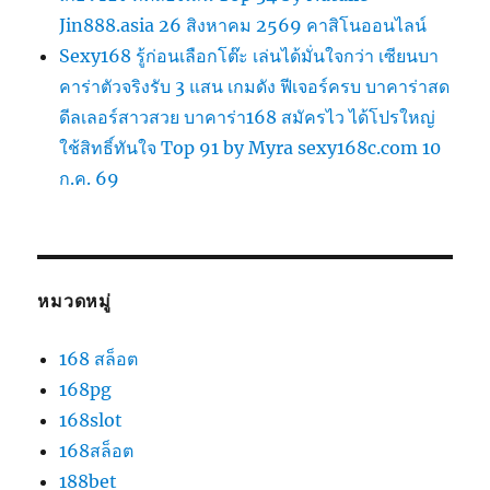
Jin888.asia 26 สิงหาคม 2569 คาสิโนออนไลน์
Sexy168 รู้ก่อนเลือกโต๊ะ เล่นได้มั่นใจกว่า เซียนบา
คาร่าตัวจริงรับ 3 แสน เกมดัง ฟีเจอร์ครบ บาคาร่าสด
ดีลเลอร์สาวสวย บาคาร่า168 สมัครไว ได้โปรใหญ่
ใช้สิทธิ์ทันใจ Top 91 by Myra sexy168c.com 10
ก.ค. 69
หมวดหมู่
168 สล็อต
168pg
168slot
168สล็อต
188bet