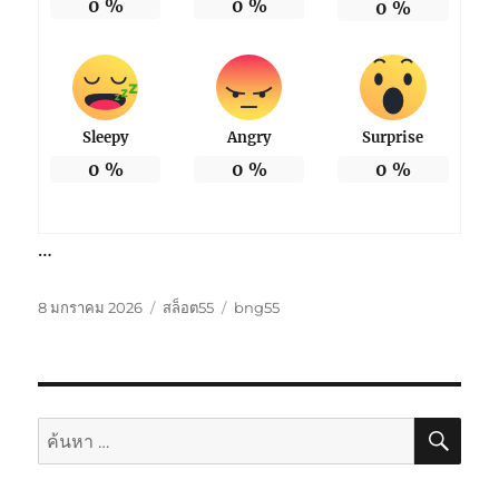
0
%
0
%
0
%
Sleepy
Angry
Surprise
0
%
0
%
0
%
…
เขียน
หมวด
ป้าย
8 มกราคม 2026
สล็อต55
bng55
เมื่อ
หมู่
กำกับ
ค้นห
ค้นหา: