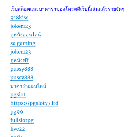
เว็บสล็อตและบาคาร่าของโครตดีเว็บนี้เล่นแล้วรวยจัดๆ
918kiss
joker123
ดูหนังออนไลน์
sa gaming
joker123
ดูหนังฟรี
pussy888
pussy888
บาคาร่าออนไลน์
pgslot
https://pgslot77.ltd
pg99
fullslotpg
live22