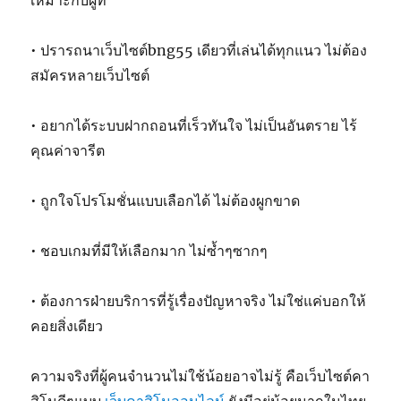
• ปรารถนาเว็บไซต์bng55 เดียวที่เล่นได้ทุกแนว ไม่ต้อง
สมัครหลายเว็บไซต์
• อยากได้ระบบฝากถอนที่เร็วทันใจ ไม่เป็นอันตราย ไร้
คุณค่าจารีต
• ถูกใจโปรโมชั่นแบบเลือกได้ ไม่ต้องผูกขาด
• ชอบเกมที่มีให้เลือกมาก ไม่ซ้ำๆซากๆ
• ต้องการฝ่ายบริการที่รู้เรื่องปัญหาจริง ไม่ใช่แค่บอกให้
คอยสิ่งเดียว
ความจริงที่ผู้คนจำนวนไม่ใช้น้อยอาจไม่รู้ คือเว็บไซต์คา
สิโนดีๆแบบ
เว็บคาสิโนออนไลน์
ยังมีอยู่น้อยมากในไทย