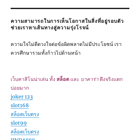
ความสามารถในการเห็นโอกาสในสิ่งที่อยู่รอบตัว
ช่วยเราหาเส้นทางสู่ความรุ่งโรจน์
ความใจไม่ดีดวงใจต่อข้อผิดพลาดไม่มีประโยชน์ เรา
ควรศึกษารวมทั้งก้าวไปด้านหน้า
เว็บคาสิโนน่าเล่น ทั้ง
สล็อต
และ
บาคาร่า
ตึงจริงแตก
บ่อยมาก
joker 123
slot168
สล็อตเว็บตรง
slot99
สล็อตเว็บตรง