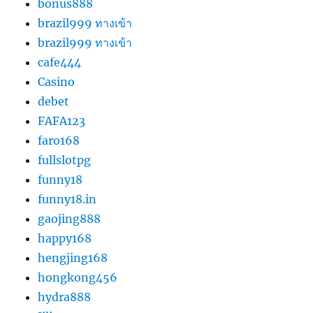
bonus888
brazil999 ทางเข้า
brazil999 ทางเข้า
cafe444
Casino
debet
FAFA123
faro168
fullslotpg
funny18
funny18.in
gaojing888
happy168
hengjing168
hongkong456
hydra888