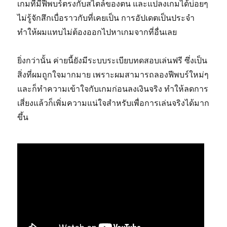
เกมที่มีฟีพบร์ตรงกับสไตล์ของตน และแปลงเกมได้บ่อยๆ
ไม่รู้จักสึกเบื่อราวกับที่เคยเป็น การอัปเดตเป็นประจำ
ทำให้ผมแทบไม่ต้องออกไปหาเกมจากที่อื่นเลย
ยิ่งกว่านั้น ค่ายนี้ยังมีระบบระเบียบทดสอบเล่นฟรี ซึ่งเป็น
สิ่งที่ผมถูกใจมากมาย เพราะผมสามารถลองฟีพบร์ใหม่ๆ
และก็ทำความเข้าใจกับเกมก่อนลงเงินจริง ทำให้ลดการ
เสี่ยงแล้วก็เพิ่มความแน่ใจสำหรับเพื่อการเล่นจริงได้มาก
ขึ้น