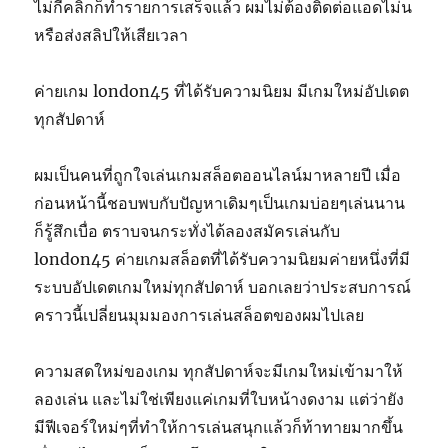
ไม่กี่คลิกก็ทำรายการเสร็จแล้ว ผมไม่ต้องติดต่อแอดไม่น
หรือส่งสลิปให้เสียเวลา
ค่ายเกม london45 ที่ได้รับความนิยม มีเกมใหม่อัปเดต
ทุกสัปดาห์
ผมเป็นคนที่ถูกใจเล่นเกมสล็อตออนไลน์มาหลายปี เมื่อ
ก่อนหน้านี้ชอบพบกับปัญหาเดิมๆเป็นเกมบ่อยๆเล่นนาน
ก็รู้สึกเบื่อ ตราบจนกระทั่งได้ลองสมัครเล่นกับ
london45 ค่ายเกมสล็อตที่ได้รับความนิยมค่ายหนึ่งที่มี
ระบบอัปเดตเกมใหม่ทุกสัปดาห์ บอกเลยว่าประสบการณ์
คราวนี้เปลี่ยนมุมมองการเล่นสล็อตของผมไปเลย
ความสดใหม่ของเกม ทุกสัปดาห์จะมีเกมใหม่เข้ามาให้
ลองเล่น และไม่ใช่เพียงแค่เกมที่ใบหน้างดงาม แต่ว่ายัง
มีฟีเจอร์ใหม่ๆที่ทำให้การเล่นสนุกแล้วก็ท้าทายมากขึ้น