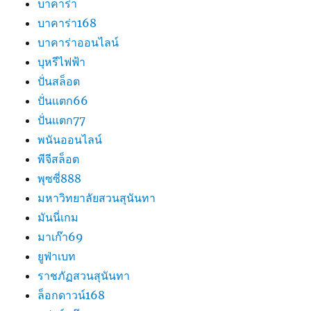
บาคาร่า
บาคาร่า168
บาคาร่าออนไลน์
บุหรีไฟฟ้า
ปั่นสล็อต
ปั่นแตก66
ปั่นแตก77
พนันออนไลน์
พีจีสล็อต
พุซซี่888
มหาวิทยาลัยสวนสุนันทา
มันนี่เกม
มาเก๊า69
ยูฟ่าเบท
ราชภัฏสวนสุนันทา
ล็อกดาวน์168