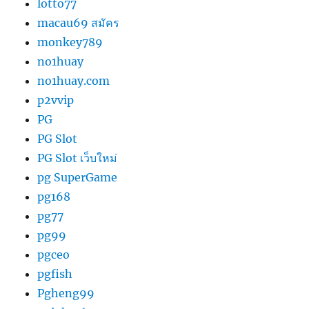
lotto77
macau69 สมัคร
monkey789
no1huay
no1huay.com
p2vvip
PG
PG Slot
PG Slot เว็บใหม่
pg SuperGame
pg168
pg77
pg99
pgceo
pgfish
Pgheng99