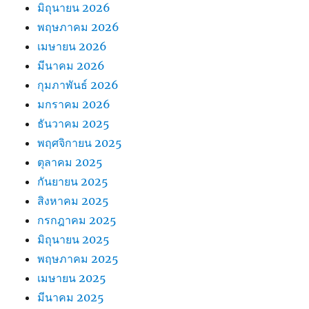
มิถุนายน 2026
พฤษภาคม 2026
เมษายน 2026
มีนาคม 2026
กุมภาพันธ์ 2026
มกราคม 2026
ธันวาคม 2025
พฤศจิกายน 2025
ตุลาคม 2025
กันยายน 2025
สิงหาคม 2025
กรกฎาคม 2025
มิถุนายน 2025
พฤษภาคม 2025
เมษายน 2025
มีนาคม 2025