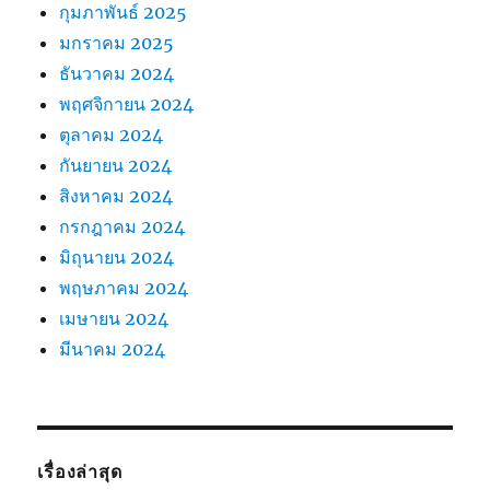
กุมภาพันธ์ 2025
มกราคม 2025
ธันวาคม 2024
พฤศจิกายน 2024
ตุลาคม 2024
กันยายน 2024
สิงหาคม 2024
กรกฎาคม 2024
มิถุนายน 2024
พฤษภาคม 2024
เมษายน 2024
มีนาคม 2024
เรื่องล่าสุด