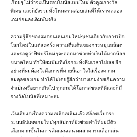
เรื่อยๆ ไม่ว่าจะเป็นรอบโบนัสแบบใหม่ ตัวคูณรางวัล
พิเศษ และก็ยังรวมทั้งโหมดทดสอบเล่นที่ให้เราทดลอง
เกมก่อนลงเดิมพันจริง
ความรู้สึกของผมตอนเล่นเกมใหม่ๆเช่นเดียวกับการเปิด
โลกใหม่ในแต่ละครั้ง ความตื่นเต้นของการหมุนสล็อต
และรอดูว่าฟีพบร์ใหม่ๆจะออกมาช่วยทำเงินได้มากน้อย
ขนาดไหน ทำให้ผมบันเทิงใจกระทั่งลืมเวลาไปเลย อีก
อย่างที่ผมต้องใจคือการที่ค่ายนี้เอาใจใส่เรื่องความ
สมดุลของเกม ทำให้ไม่เคยรู้สึกว่าบางเกมง่ายเกินความ
จำเป็นหรือยากเกินไป ทุกเกมได้โอกาสชนะที่ดีและก็มี
รางวัลโบนัสที่เหมาะสม
เว้นเสียแต่เรื่องความเพลิดเพลินแล้ว สล็อตเว็บตรง
ระบบอัปเดตเกมใหม่ทุกสัปดาห์ยังช่วยทำให้ผมมีตัว
เลือกมากขึ้นในการคิดแผนเล่น ผมสามารถเลือกเล่น