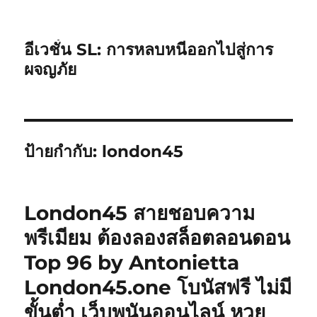
อีเวชั่น SL: การหลบหนีออกไปสู่การ
ผจญภัย
ป้ายกำกับ:
london45
London45 สายชอบความ
พรีเมียม ต้องลองสล็อตลอนดอน
Top 96 by Antonietta
London45.one โบนัสฟรี ไม่มี
ขั้นต่ำ เว็บพนันออนไลน์ หวย