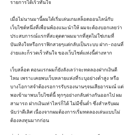
รายการได้เร็วทันใจ
เมื่อไม่นานมานี้ผมได้เริ่มเล่นเกมสล็อตออนไลน์กับ
เว็บไซต์หนึ่งที่เพื่อนพ้องแนะนำให้ ผมจะต้องบอกเลยว่า
ประสบการณ์แรกที่สะดุดตาผมมากที่สุดไม่ใช่เกมที่
บันเทิงใจหรือกราฟิกสวยๆแต่กลับเป็นระบบ ฝาก-ถอนที่
ง่ายและก็รวดเร็วทันใจ ของเว็บไซต์แห่งนี้ต่างหาก
เว็บสล็อต ตอนแรกผมก็ยังลังเลว่าจะทดลองฝากเงินดี
ไหม เพราะเคยพบเว็บหลายแห่งที่ระบุอย่างต่ำสูง หรือ
บางโอกาสจำต้องรอการรับรองนานๆจนเสียอารมณ์ แต่
พอเข้ามาพบเว็บไซต์นี้ ทุกๆอย่างกลับต่างกันออกไป ผม
สามารถ ฝากเงินเท่าไหร่ก็ได้ ไม่มีขั้นต่ำ ซึ่งสำหรับผม
นับว่าดีเลิศ เนื่องจากผมต้องการเริ่มทดลองเล่นแบบไม่
ต้องลงทุนมากก่อน