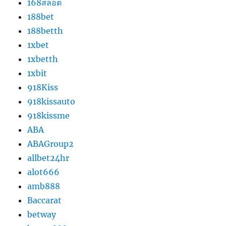
168สล็อต
188bet
188betth
1xbet
1xbetth
1xbit
918Kiss
918kissauto
918kissme
ABA
ABAGroup2
allbet24hr
alot666
amb888
Baccarat
betway