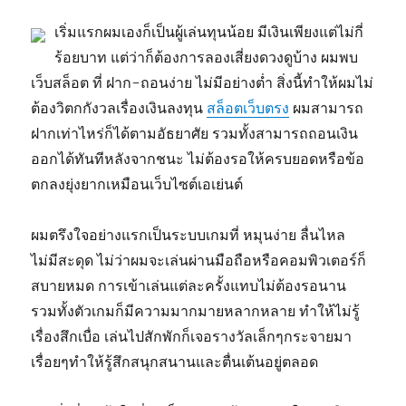
เริ่มแรกผมเองก็เป็นผู้เล่นทุนน้อย มีเงินเพียงแต่ไม่กี่
ร้อยบาท แต่ว่าก็ต้องการลองเสี่ยงดวงดูบ้าง ผมพบ
เว็บสล็อต ที่ ฝาก-ถอนง่าย ไม่มีอย่างต่ำ สิ่งนี้ทำให้ผมไม่
ต้องวิตกกังวลเรื่องเงินลงทุน
สล็อตเว็บตรง
ผมสามารถ
ฝากเท่าไหร่ก็ได้ตามอัธยาศัย รวมทั้งสามารถถอนเงิน
ออกได้ทันทีหลังจากชนะ ไม่ต้องรอให้ครบยอดหรือข้อ
ตกลงยุ่งยากเหมือนเว็บไซต์เอเย่นต์
ผมตรึงใจอย่างแรกเป็นระบบเกมที่ หมุนง่าย ลื่นไหล
ไม่มีสะดุด ไม่ว่าผมจะเล่นผ่านมือถือหรือคอมพิวเตอร์ก็
สบายหมด การเข้าเล่นแต่ละครั้งแทบไม่ต้องรอนาน
รวมทั้งตัวเกมก็มีความมากมายหลากหลาย ทำให้ไม่รู้
เรื่องสึกเบื่อ เล่นไปสักพักก็เจอรางวัลเล็กๆกระจายมา
เรื่อยๆทำให้รู้สึกสนุกสนานและตื่นเต้นอยู่ตลอด