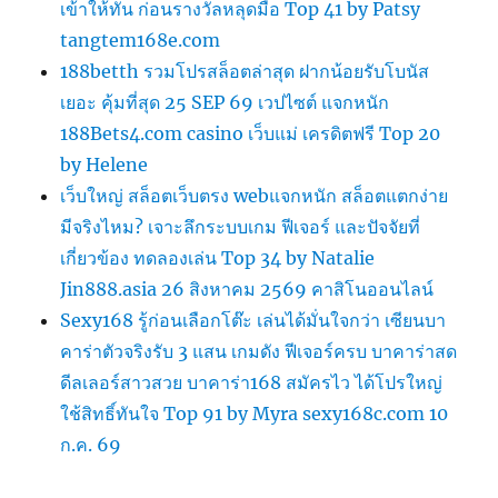
เข้าให้ทัน ก่อนรางวัลหลุดมือ Top 41 by Patsy
tangtem168e.com
188betth รวมโปรสล็อตล่าสุด ฝากน้อยรับโบนัส
เยอะ คุ้มที่สุด 25 SEP 69 เวปไซต์ แจกหนัก
188Bets4.com casino เว็บแม่ เครดิตฟรี Top 20
by Helene
เว็บใหญ่ สล็อตเว็บตรง webแจกหนัก สล็อตแตกง่าย
มีจริงไหม? เจาะลึกระบบเกม ฟีเจอร์ และปัจจัยที่
เกี่ยวข้อง ทดลองเล่น Top 34 by Natalie
Jin888.asia 26 สิงหาคม 2569 คาสิโนออนไลน์
Sexy168 รู้ก่อนเลือกโต๊ะ เล่นได้มั่นใจกว่า เซียนบา
คาร่าตัวจริงรับ 3 แสน เกมดัง ฟีเจอร์ครบ บาคาร่าสด
ดีลเลอร์สาวสวย บาคาร่า168 สมัครไว ได้โปรใหญ่
ใช้สิทธิ์ทันใจ Top 91 by Myra sexy168c.com 10
ก.ค. 69