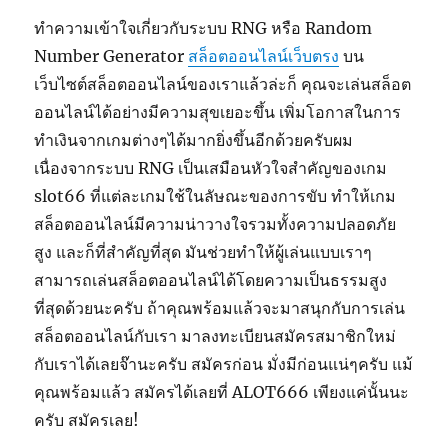
ทำความเข้าใจเกี่ยวกับระบบ RNG หรือ Random
Number Generator
สล็อตออนไลน์เว็บตรง
บน
เว็บไซต์สล็อตออนไลน์ของเราแล้วล่ะก็ คุณจะเล่นสล็อต
ออนไลน์ได้อย่างมีความสุขเยอะขึ้น เพิ่มโอกาสในการ
ทำเงินจากเกมต่างๆได้มากยิ่งขึ้นอีกด้วยครับผม
เนื่องจากระบบ RNG เป็นเสมือนหัวใจสำคัญของเกม
slot66 ที่แต่ละเกมใช้ในลัษณะของการขับ ทำให้เกม
สล็อตออนไลน์มีความน่าวางใจรวมทั้งความปลอดภัย
สูง และก็ที่สำคัญที่สุด มันช่วยทำให้ผู้เล่นแบบเราๆ
สามารถเล่นสล็อตออนไลน์ได้โดยความเป็นธรรมสูง
ที่สุดด้วยนะครับ ถ้าคุณพร้อมแล้วจะมาสนุกกับการเล่น
สล็อตออนไลน์กับเรา มาลงทะเบียนสมัครสมาชิกใหม่
กับเราได้เลยจ๊านะครับ สมัครก่อน มั่งมีก่อนแน่ๆครับ แม้
คุณพร้อมแล้ว สมัครได้เลยที่ ALOT666 เพียงแค่นั้นนะ
ครับ สมัครเลย!