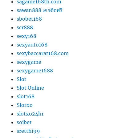
sagame168th.com
sawan888 เครดิตฟรี
sbobet168
scr888
sexy168
sexyauto168
sexybaccarat168.com
sexygame
sexygame1688
Slot
Slot Online
slot168
Slotxo
slotxo24hr
soibet
sretthi99