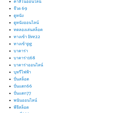
คาสิโนออนไลน์
จ๊วด 69
ดูหนัง
ดูหนังออนไลน์
ทดลองเล่นสล็อต
ทางเข้า live22
ทางเข้าpg
บาคาร่า
บาคาร่า168
บาคาร่าออนไลน์
บุหรีไฟฟ้า
ปั่นสล็อต
ปั่นแตก66
ปั่นแตก77
พนันออนไลน์
พีจีสล็อต