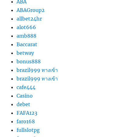
ABA
ABAGroup2
allbet24hr
alot666
amb888
Baccarat
betway
bonus888
brazil999 ทางเข้า
brazil999 ทางเข้า
cafe444
Casino
debet
FAFA123
faro168
fullslotpg