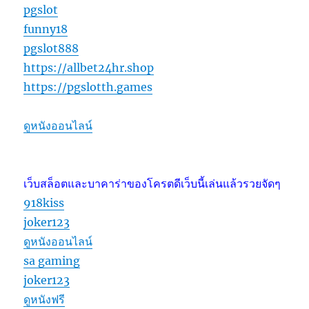
pgslot
funny18
pgslot888
https://allbet24hr.shop
https://pgslotth.games
ดูหนังออนไลน์
เว็บสล็อตและบาคาร่าของโครตดีเว็บนี้เล่นแล้วรวยจัดๆ
918kiss
joker123
ดูหนังออนไลน์
sa gaming
joker123
ดูหนังฟรี