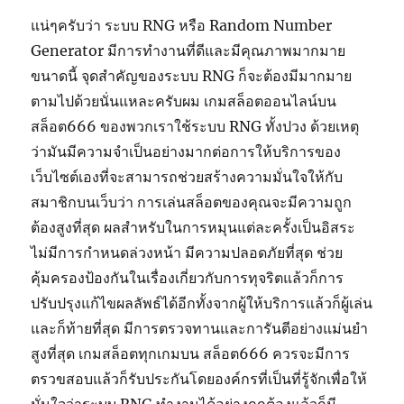
แน่ๆครับว่า ระบบ RNG หรือ Random Number
Generator มีการทำงานที่ดีและมีคุณภาพมากมาย
ขนาดนี้ จุดสำคัญของระบบ RNG ก็จะต้องมีมากมาย
ตามไปด้วยนั่นแหละครับผม เกมสล็อตออนไลน์บน
สล็อต666 ของพวกเราใช้ระบบ RNG ทั้งปวง ด้วยเหตุ
ว่ามันมีความจำเป็นอย่างมากต่อการให้บริการของ
เว็บไซต์เองที่จะสามารถช่วยสร้างความมั่นใจให้กับ
สมาชิกบนเว็บว่า การเล่นสล็อตของคุณจะมีความถูก
ต้องสูงที่สุด ผลสำหรับในการหมุนแต่ละครั้งเป็นอิสระ
ไม่มีการกำหนดล่วงหน้า มีความปลอดภัยที่สุด ช่วย
คุ้มครองป้องกันในเรื่องเกี่ยวกับการทุจริตแล้วก็การ
ปรับปรุงแก้ไขผลลัพธ์ได้อีกทั้งจากผู้ให้บริการแล้วก็ผู้เล่น
และก็ท้ายที่สุด มีการตรวจทานและการันตีอย่างแม่นยำ
สูงที่สุด เกมสล็อตทุกเกมบน สล็อต666 ควรจะมีการ
ตรวขสอบแล้วก็รับประกันโดยองค์กรที่เป็นที่รู้จักเพื่อให้