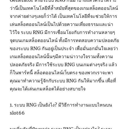
Generator หรือระบบ RNG กันมาบ้างแล้วครับ เพราะ
ว่านี่เป็นเทคโนโลยีที่ล้ำสมัยที่สุดของเกมสล็อตออนไลน์
จากค่ายต่างๆเลยก็ว่าได้ เป็นเทคโนโลยีที่จะช่วยให้การ
เล่นสล็อตออนไลน์เป็นไปด้วยความเที่ยงธรรมและน่า
ไว้ใจ ระบบ RNG มีการเชื่อมโยงกับการทำงานหลายๆ
จุดบนเกมสล็อตออนไลน์ ทั้งมีการทดสอบความปลอดภัย
ของระบบ RNG กันอยู่เป็นประจำ เพื่อมั่นอกมั่นใจเลยว่า
เกมสล็อตออนไลน์นั้นๆมีความน่าวางใจรวมทั้งความ
ปลอดภัยจริง มีการใช้ระบบ RNG บนเกมต่างๆจริง แล้ว
ก็ในพาร์ทนี้ สล็อตออนไลน์เว็บตรง ของพวกเราจะพา
คุณมาทำความรู้จักกับระบบ RNG กันให้มากขึ้น เพื่อที่
คุณจะได้เล่นเกมสล็อตได้อย่างสบายใจ
1. ระบบ RNG เป็นยังไง? มีวิธีการทำงานแบบไหนบน
slot66