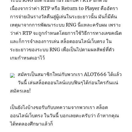
ระบบ RNG ยังดำเนินงานร่วมกับค่า RTP อีกด้วย
เนื่องจากว่าค่า RTP หรือ Return to Player คืออัตรา
การจ่ายเงินรางวัลคืนสู่ผู้เล่นในระยะยาวนั้น มันก็มีต้น
เหตุมาจากการพัฒนาระบบ RNG นี่แหละครับผม เพราะ
ว่าค่า RTP จะถูกกำหนดโดยการใช้วิธีการทางเลขคณิต
และก็การจำลองการเล่น สล็อตออนไลน์เว็บตรง ใน
ระยะยาวของระบบ RNG เพื่อเป็นไปตามผลลัพธ์ที่ตัว
เกมกำหนดเอาไว้
สมัครเป็นสมาชิกใหม่กับพวกเรา ALOT666 ได้แล้ว
วันนี้ เล่นสล็อตออนไลน์แบบฟินๆได้ก่อนใครกันแน่
สมัครเลย!
เป็นยังไงบ้างขอรับกับบทความจากพวกเรา สล็อต
ออนไลน์เว็บตรง ในวันนี้ บอกเลยคะครับว่า ถ้าหากคุณ
ได้ทดลองศึกษาแล้วก็