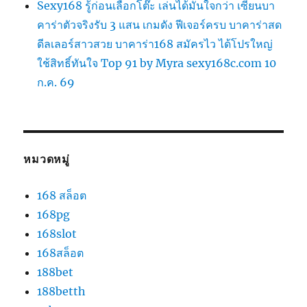
Sexy168 รู้ก่อนเลือกโต๊ะ เล่นได้มั่นใจกว่า เซียนบา
คาร่าตัวจริงรับ 3 แสน เกมดัง ฟีเจอร์ครบ บาคาร่าสด
ดีลเลอร์สาวสวย บาคาร่า168 สมัครไว ได้โปรใหญ่
ใช้สิทธิ์ทันใจ Top 91 by Myra sexy168c.com 10
ก.ค. 69
หมวดหมู่
168 สล็อต
168pg
168slot
168สล็อต
188bet
188betth