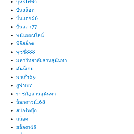
บุหรีไฟฟ้า
ปั่นสล็อต
ปั่นแตก66
ปั่นแตก77
พนันออนไลน์
พีจีสล็อต
พุซซี่888
มหาวิทยาลัยสวนสุนันทา
มันนี่เกม
มาเก๊า69
ยูฟ่าเบท
ราชภัฏสวนสุนันทา
ล็อกดาวน์168
สปอร์ตบุ๊ก
สล็อต
สล็อต168