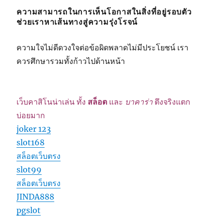
ความสามารถในการเห็นโอกาสในสิ่งที่อยู่รอบตัว
ช่วยเราหาเส้นทางสู่ความรุ่งโรจน์
ความใจไม่ดีดวงใจต่อข้อผิดพลาดไม่มีประโยชน์ เรา
ควรศึกษารวมทั้งก้าวไปด้านหน้า
เว็บคาสิโนน่าเล่น ทั้ง
สล็อต
และ
บาคาร่า
ตึงจริงแตก
บ่อยมาก
joker 123
slot168
สล็อตเว็บตรง
slot99
สล็อตเว็บตรง
JINDA888
pgslot