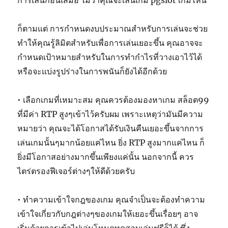
การเล่นก่อนเสมอ ไม่ว่าคุณจะเล่นเกม pgslot เกมไหน
ก็ตามแต่ การกำหนดงบประมาณสำหรับการเล่นจะช่วย
ทำให้คุณรู้ลิมิตสำหรับเพื่อการเล่นเยอะขึ้น คุณอาจจะ
กำหนดเป้าหมายสำหรับในการทำกำไรที่วางเอาไว้ได้
หรือจะแบ่งรูปร่างในการพนันก็ยังได้อีกด้วย
• เลือกเกมที่เหมาะสม คุณควรต้องมองหาเกม สล็อต99
ที่มีค่า RTP สูงๆเข้าไว้ครับผม เพราะเหตุว่ามันมีความ
หมายว่า คุณจะได้โอกาสได้รับเงินคืนเยอะขึ้นจากการ
เล่นเกมนั้นๆมากน้อยแค่ไหน ยิ่ง RTP สูงมากแค่ไหน ก็
ยิ่งมีโอกาสอย่างมากขึ้นเพียงแค่นั้น นอกจากนี้ ควร
ไตร่ตรองฟีเจอร์ต่างๆให้ดีด้วยครับ
• ทำความเข้าใจกฎของเกม คุณจำเป็นจะต้องทำความ
เข้าใจเกี่ยวกับกฎต่างๆของเกมให้เยอะขึ้นเรื่อยๆ อาจ