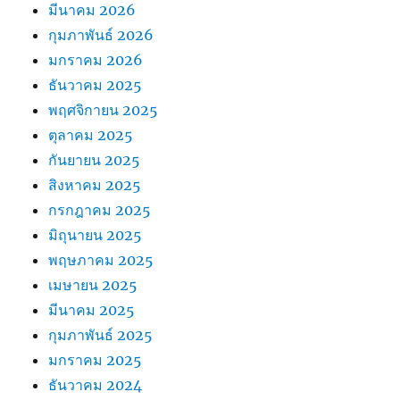
มีนาคม 2026
กุมภาพันธ์ 2026
มกราคม 2026
ธันวาคม 2025
พฤศจิกายน 2025
ตุลาคม 2025
กันยายน 2025
สิงหาคม 2025
กรกฎาคม 2025
มิถุนายน 2025
พฤษภาคม 2025
เมษายน 2025
มีนาคม 2025
กุมภาพันธ์ 2025
มกราคม 2025
ธันวาคม 2024