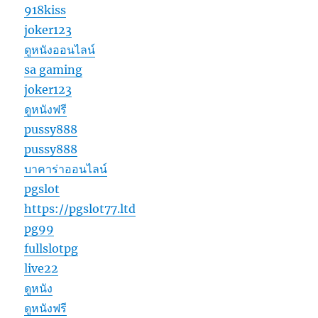
918kiss
joker123
ดูหนังออนไลน์
sa gaming
joker123
ดูหนังฟรี
pussy888
pussy888
บาคาร่าออนไลน์
pgslot
https://pgslot77.ltd
pg99
fullslotpg
live22
ดูหนัง
ดูหนังฟรี