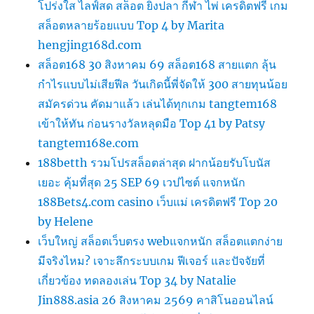
โปร่งใส ไลฟ์สด สล็อต ยิงปลา กีฬา ไพ่ เครดิตฟรี เกม
สล็อตหลายร้อยแบบ Top 4 by Marita
hengjing168d.com
สล็อต168 30 สิงหาคม 69 สล็อต168 สายแตก ลุ้น
กำไรแบบไม่เสียฟีล วันเกิดนี้พี่จัดให้ 300 สายทุนน้อย
สมัครด่วน คัดมาแล้ว เล่นได้ทุกเกม tangtem168
เข้าให้ทัน ก่อนรางวัลหลุดมือ Top 41 by Patsy
tangtem168e.com
188betth รวมโปรสล็อตล่าสุด ฝากน้อยรับโบนัส
เยอะ คุ้มที่สุด 25 SEP 69 เวปไซต์ แจกหนัก
188Bets4.com casino เว็บแม่ เครดิตฟรี Top 20
by Helene
เว็บใหญ่ สล็อตเว็บตรง webแจกหนัก สล็อตแตกง่าย
มีจริงไหม? เจาะลึกระบบเกม ฟีเจอร์ และปัจจัยที่
เกี่ยวข้อง ทดลองเล่น Top 34 by Natalie
Jin888.asia 26 สิงหาคม 2569 คาสิโนออนไลน์