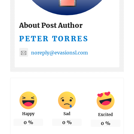
About Post Author
PETER TORRES
noreply@evasionsl.com
Happy
Sad
Excited
0
%
0
%
0
%