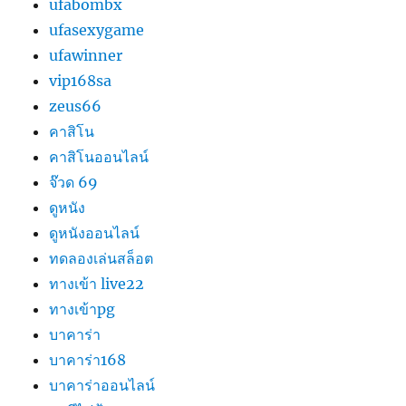
ufabombx
ufasexygame
ufawinner
vip168sa
zeus66
คาสิโน
คาสิโนออนไลน์
จ๊วด 69
ดูหนัง
ดูหนังออนไลน์
ทดลองเล่นสล็อต
ทางเข้า live22
ทางเข้าpg
บาคาร่า
บาคาร่า168
บาคาร่าออนไลน์