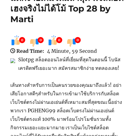
เฮงจริงไม่ได้โม้ Top 28 by
Marti
0
0
0
0
Read Time:
4 Minute, 59 Second
Slotpg สล็อตออนไลน์ที่เยี่ยมที่สุดในตอนนี้ โบนัส
เครดิตฟรีเยอะมาก สมัครสมาชิกง่าย ทดลองเลย!
เส้นทางสำหรับการเป็นคนรวยของคุณมาถึงแล้ว! อย่า
เสียโอกาสดีๆสำหรับในการเข้ามาใช้บริการกับสล็อต
เว็บไซต์ตรงไม่ผ่านเอเย่นต์ที่เหมาะสมที่สุดขณะนี้อย่าง
พวกเรา PGHENG99 สล็อตเว็บตรงไม่ผ่านเอเย่นต์
เว็บไซต์ตรงแท้ 100% มาพร้อมโปรโมชั่นรวมทั้ง
กิจกรรมเยอะแยะมากมาย เราเป็นเว็บไซต์สล็อต