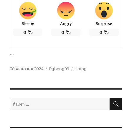
Sleepy
Angry
Surprise
0
%
0
%
0
%
…
เขียน
หมวด
ป้าย
30 พฤษภาคม 2024
Pgheng99
slotpg
เมื่อ
หมู่
กำกับ
ค้นห
ค้นหา: