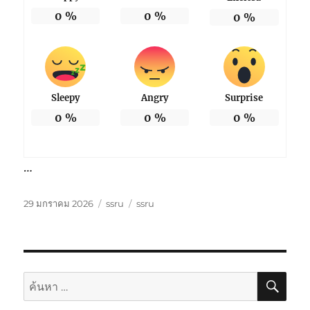
0
%
0
%
0
%
Sleepy
Angry
Surprise
0
%
0
%
0
%
…
เขียน
หมวด
ป้าย
29 มกราคม 2026
ssru
ssru
เมื่อ
หมู่
กำกับ
ค้นห
ค้นหา: