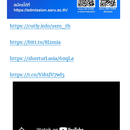
https://cutly.info/ssru_th
https://bitt.to/8l2mia
https://shorturl.asia/60qLa
https://t.co/V1b1JV7wI5