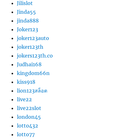
Jilislot
Jinda55
jinda888
Joker123
joker123auto
joker123th
jokers123th.co
Judhai168
kingdom66n
kiss918
lion123สล็อต
live22
live22slot
london45
lotto432
lotto77