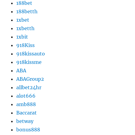
188bet
188betth
1xbet
1xbetth
1xbit
918Kiss
918kissauto
918kissme
ABA
ABAGroup2
allbet24hr
alot666
amb888
Baccarat
betway
bonus888