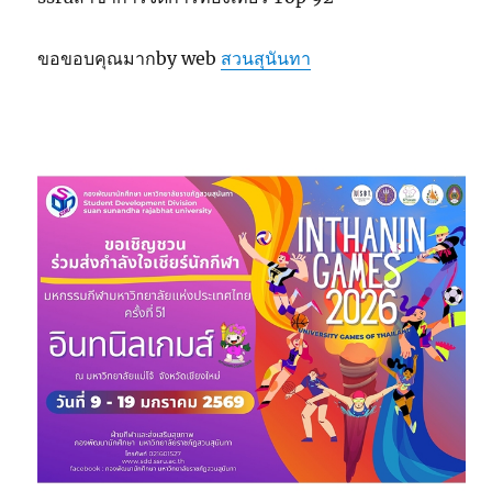
ขอขอบคุณมากby web
สวนสุนันทา