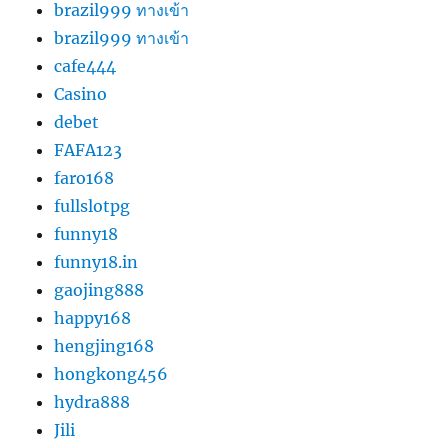
brazil999 ทางเข้า
brazil999 ทางเข้า
cafe444
Casino
debet
FAFA123
faro168
fullslotpg
funny18
funny18.in
gaojing888
happy168
hengjing168
hongkong456
hydra888
Jili