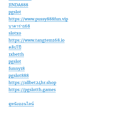
JINDA888
pgslot
https://www.pussy888fun.vip
บาคาร่า168
slotxo
https://www.tangtem168.io
คลิปโป๊
1xbetth
pgslot
funny18
pgslot888
https://allbet24hr.shop
https://pgslotth.games
ดูหนังออนไลน์