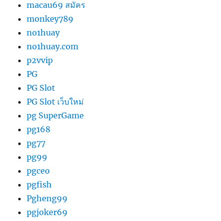
macau69 สมัคร
monkey789
no1huay
no1huay.com
p2vvip
PG
PG Slot
PG Slot เว็บใหม่
pg SuperGame
pg168
pg77
pg99
pgceo
pgfish
Pgheng99
pgjoker69