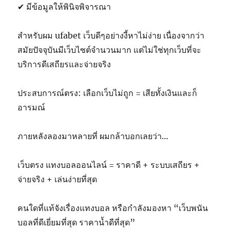
✔ มีข้อมูลให้พินิจพิจารณา
สำหรับผม ufabet เว็บดีๆอย่างงี้หาไม่ง่าย เนื่องจากว่า
สมัยปัจจุบันมีเว็บไซต์จำนวนมาก แต่ไม่ใช่ทุกเว็บที่จะ
บริการดีเสถียรและจ่ายจริง
ประสบการณ์ตรง: เลือกเว็บไม่ถูก = เสียทั้งเงินและก็
อารมณ์
ภายหลังลองมาหลายที่ ผมกล้าบอกเลยว่า…
เว็บตรง แทงบอลออนไลน์ = ราคาดี + ระบบเสถียร +
จ่ายจริง + เล่นง่ายที่สุด
คนใดที่แท้จังเรื่องแทงบอล หรือกำลังมองหา “เว็บพนัน
บอลที่ดีเยี่ยมที่สุด ราคาน้ำดีที่สุด”