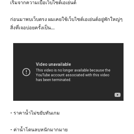
เริ่มจากความเบื่อเว็บไซต์เอเย่นต์
ก่อนมาพบเว็บตรง ผมเคยใช้เว็บไซต์เอเย่นต์อยู่พักใหญ่ๆ
สิ่งที่เจอบ่อยครั้งเป็น…
• ราคาน้ำไม่ขยับทันเกม
• ค่าน้ำโดนลบหนักมากมาย