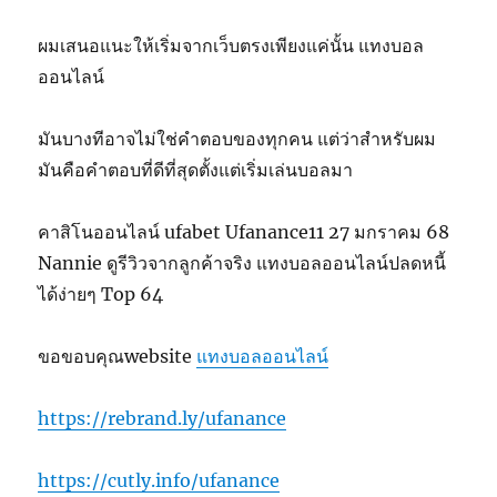
ผมเสนอแนะให้เริ่มจากเว็บตรงเพียงแค่นั้น แทงบอล
ออนไลน์
มันบางทีอาจไม่ใช่คำตอบของทุกคน แต่ว่าสำหรับผม
มันคือคำตอบที่ดีที่สุดตั้งแต่เริ่มเล่นบอลมา
คาสิโนออนไลน์ ufabet Ufanance11 27 มกราคม 68
Nannie ดูรีวิวจากลูกค้าจริง แทงบอลออนไลน์ปลดหนี้
ได้ง่ายๆ Top 64
ขอขอบคุณwebsite
แทงบอลออนไลน์
https://rebrand.ly/ufanance
https://cutly.info/ufanance