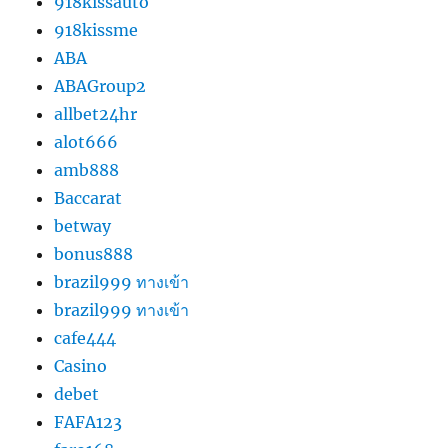
918kissauto
918kissme
ABA
ABAGroup2
allbet24hr
alot666
amb888
Baccarat
betway
bonus888
brazil999 ทางเข้า
brazil999 ทางเข้า
cafe444
Casino
debet
FAFA123