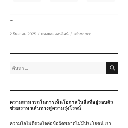
…
เขียน
หมวด
ป้าย
2 ธันวาคม 2025
แทงบอลออนไลน์
ufanance
เมื่อ
หมู่
กำกับ
ค้นห
ค้นหา:
ความสามารถในการเห็นโอกาสในสิ่งที่อยู่รอบตัว
ช่วยเราหาเส้นทางสู่ความรุ่งโรจน์
ความใจไม่ดีดวงใจต่อข้อผิดพลาดไม่มีประโยชน์ เรา