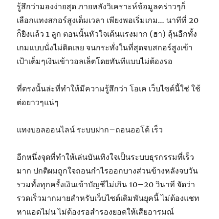
รู้สึกว่ามองง่ายสุด ภายหลังวิเคราะห์ข้อมูลคร่าวๆก็
เลือกแทงสกอร์สูงเต็มเวลา เพียงพอเริ่มเกม… นาทีที่ 20
ก็ยิงแล้ว 1 ลูก ตอนนั้นหัวใจเต้นแรงมาก (ฮา) ลุ้นอีกทั้ง
เกมแบบนั่งไม่ติดเลย จนกระทั่งในที่สุดจบสกอร์สูงเข้า
เป้าเต็มๆเงินเข้าวอลเล็ตโดยทันทีแบบไม่ต้องรอ
ที่ตรงนั้นล่ะที่ทำให้มีความรู้สึกว่า โอเค เว็บไซต์นี้ใช่ ใช้
ต่อยาวๆแน่ๆ
แทงบอลออนไลน์ ระบบฝาก–ถอนออโต้ เร็ว
อีกหนึ่งจุดที่ทำให้เล่นบันเทิงใจเป็นระบบธุรกรรมที่เร็ว
มาก ปกติผมถูกใจถอนกำไรออกบางส่วนข้างหลังจบวัน
รวมทั้งทุกครั้งเงินเข้าบัญชีไม่เกิน 10–20 วินาที จัดว่า
รวดเร็วมากมายสำหรับเว็บไซต์เดิมพันยุคนี้ ไม่ต้องแชท
หาแอดไม่น ไม่ต้องรอสำรองยอดให้เสียอารมณ์