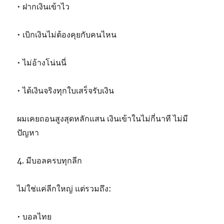
• ฝากเงินเข้าไว
• เบิกเงินไม่ต้องคุยกับคนไหน
• ไม่อ้างโน่นนี่
• ได้เงินจริงทุกใบเสร็จรับเงิน
ผมเคยถอนสูงสุดหลักแสน เงินเข้าในไม่กี่นาที ไม่มี
ปัญหา
4. มีบอลครบทุกลีก
ไม่ใช่แค่ลีกใหญ่ แต่รวมถึง:
• บอลไทย