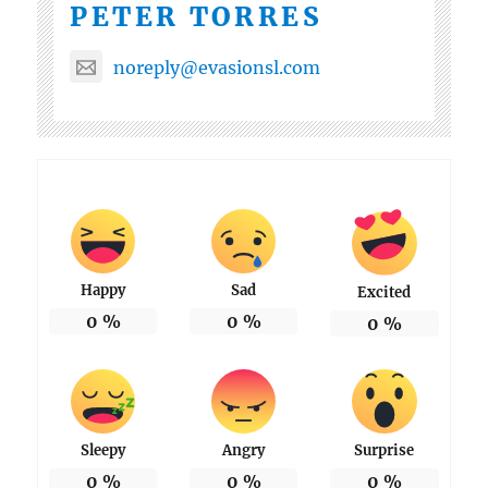
PETER TORRES
noreply@evasionsl.com
Happy
Sad
Excited
0
%
0
%
0
%
Sleepy
Angry
Surprise
0
%
0
%
0
%