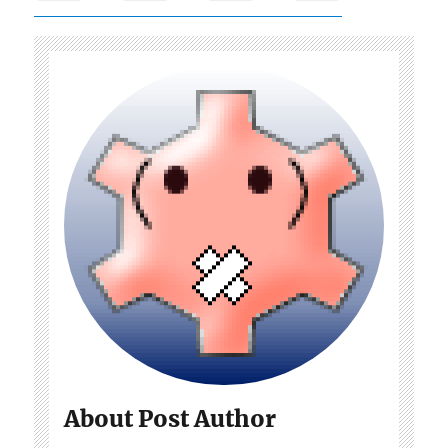
About Post Author