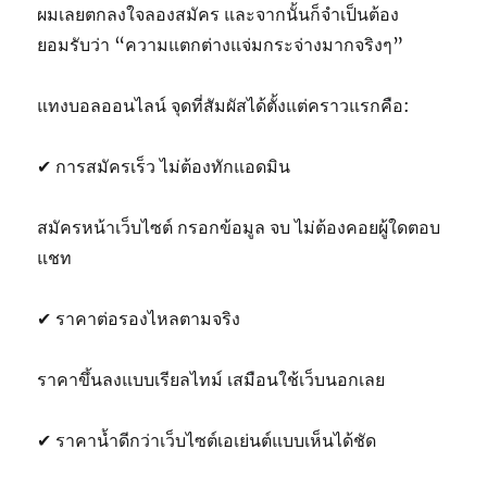
ผมเลยตกลงใจลองสมัคร และจากนั้นก็จำเป็นต้อง
ยอมรับว่า “ความแตกต่างแจ่มกระจ่างมากจริงๆ”
แทงบอลออนไลน์ จุดที่สัมผัสได้ตั้งแต่คราวแรกคือ:
✔ การสมัครเร็ว ไม่ต้องทักแอดมิน
สมัครหน้าเว็บไซต์ กรอกข้อมูล จบ ไม่ต้องคอยผู้ใดตอบ
แชท
✔ ราคาต่อรองไหลตามจริง
ราคาขึ้นลงแบบเรียลไทม์ เสมือนใช้เว็บนอกเลย
✔ ราคาน้ำดีกว่าเว็บไซต์เอเย่นต์แบบเห็นได้ชัด