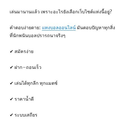
เล่นมานานแล้ว เพราะอะไรยังเลือกเว็บไซต์แห่งนี้อยู่?
คำตอบง่ายดาย:
แทงบอลออนไลน์
มันตอบปัญหาทุกสิ่ง
ที่นักพนันบอลปรารถนาจริงๆ
✔ สมัครง่าย
✔ ฝาก–ถอนเร็ว
✔ เล่นได้ทุกลีก ทุกแมตช์
✔ ราคาน้ำดี
✔ ระบบเสถียร