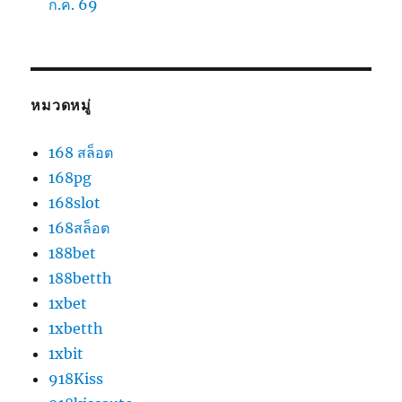
ก.ค. 69
หมวดหมู่
168 สล็อต
168pg
168slot
168สล็อต
188bet
188betth
1xbet
1xbetth
1xbit
918Kiss