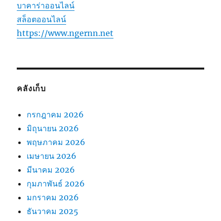
บาคาร่าออนไลน์
สล็อตออนไลน์
https://www.ngernn.net
คลังเก็บ
กรกฎาคม 2026
มิถุนายน 2026
พฤษภาคม 2026
เมษายน 2026
มีนาคม 2026
กุมภาพันธ์ 2026
มกราคม 2026
ธันวาคม 2025