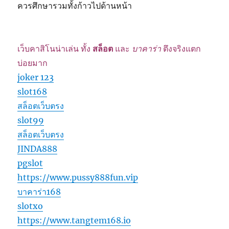
ควรศึกษารวมทั้งก้าวไปด้านหน้า
เว็บคาสิโนน่าเล่น ทั้ง
สล็อต
และ
บาคาร่า
ตึงจริงแตก
บ่อยมาก
joker 123
slot168
สล็อตเว็บตรง
slot99
สล็อตเว็บตรง
JINDA888
pgslot
https://www.pussy888fun.vip
บาคาร่า168
slotxo
https://www.tangtem168.io