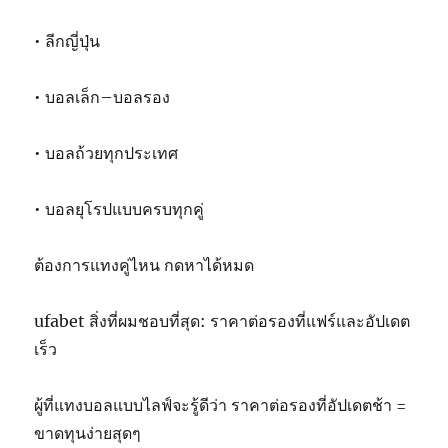
• ลีกญี่ปุ่น
• บอลเล็ก–บอลรอง
• บอลถ้วยทุกประเทศ
• บอลยุโรปแบบครบทุกคู่
ต้องการแทงคู่ไหน กดหาได้หมด
ufabet สิ่งที่ผมชอบที่สุด: ราคาต่อรองที่แฟร์และอัปเดต
เร็ว
ผู้ที่แทงบอลแบบไลฟ์จะรู้ดีว่า ราคาต่อรองที่อัปเดตช้า =
ขาดทุนง่ายสุดๆ