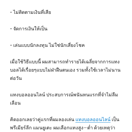
• ไม่ติดตามเงินที่เสีย
• จัดการเงินให้เป็น
• เล่นแบบนักลงทุน ไม่ใช่นักเสี่ยงโชค
เมื่อใช้วิธีแบบนี้ ผมสามารถทำรายได้เฉลี่ยจากการแทง
บอลได้เรื่อยๆแบบไม่ฝ่าฝืนตนเอง รวมทั้งใช้เวลาไม่นาน
ต่อวัน
แทงบอลออนไลน์ ประสบการณ์พนันหนแรกที่จำไม่ลืม
เลือน
คิดออกเลยว่าคู่แรกที่ผมลองเล่น
แทงบอลออนไลน์
เป็น
พรีเมียร์ลีก แมนยูเตะ ผมเลือกแทงสูง–ต่ำ ด้วยเหตุว่า