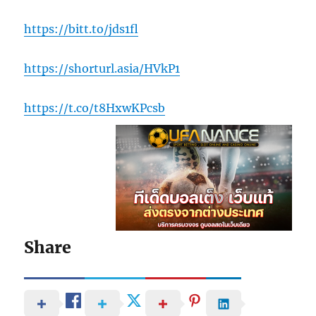
https://bitt.to/jds1fl
https://shorturl.asia/HVkP1
https://t.co/t8HxwKPcsb
Share