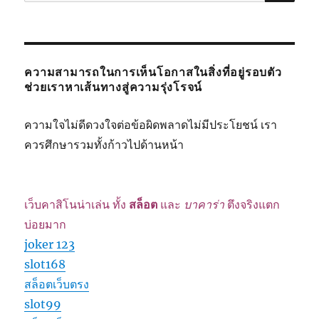
ความสามารถในการเห็นโอกาสในสิ่งที่อยู่รอบตัว
ช่วยเราหาเส้นทางสู่ความรุ่งโรจน์
ความใจไม่ดีดวงใจต่อข้อผิดพลาดไม่มีประโยชน์ เรา
ควรศึกษารวมทั้งก้าวไปด้านหน้า
เว็บคาสิโนน่าเล่น ทั้ง
สล็อต
และ
บาคาร่า
ตึงจริงแตก
บ่อยมาก
joker 123
slot168
สล็อตเว็บตรง
slot99