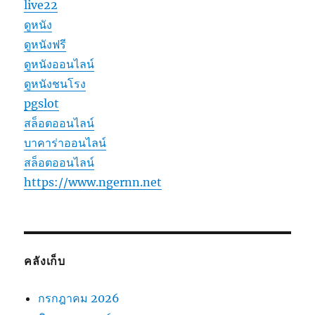
live22
ดูหนัง
ดูหนังฟรี
ดูหนังออนไลน์
ดูหนังชนโรง
pgslot
สล็อตออนไลน์
บาคาร่าออนไลน์
สล็อตออนไลน์
https://www.ngernn.net
คลังเก็บ
กรกฎาคม 2026