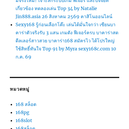
มีจริงไหม? เจาะลึกระบบเกม ฟีเจอร์ และปัจจัยที่
เกี่ยวข้อง ทดลองเล่น Top 34 by Natalie
Jin888.asia 26 สิงหาคม 2569 คาสิโนออนไลน์
Sexy168 รู้ก่อนเลือกโต๊ะ เล่นได้มั่นใจกว่า เซียนบา
คาร่าตัวจริงรับ 3 แสน เกมดัง ฟีเจอร์ครบ บาคาร่าสด
ดีลเลอร์สาวสวย บาคาร่า168 สมัครไว ได้โปรใหญ่
ใช้สิทธิ์ทันใจ Top 91 by Myra sexy168c.com 10
ก.ค. 69
หมวดหมู่
168 สล็อต
168pg
168slot
168สล็อต