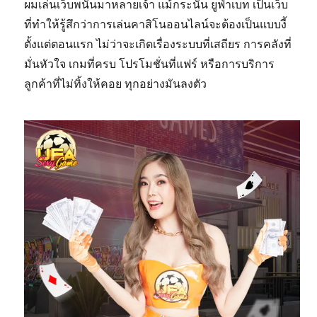
ผมเล่นเว็บพนันมาหลายเจ้า แม้กระนั้น ยูฟ่าเบท เป็นเว็บ
ที่ทำให้รู้สึกว่าการเล่นคาสิโนออนไลน์จะต้องเป็นแบบงี้
ตั้งแต่ตอนแรก ไม่ว่าจะเกิดเรื่องระบบที่เสถียร การคลังที่
มั่นหัวใจ เกมที่ครบ โปรโมชั่นที่แฟร์ หรือการบริการ
ลูกค้าที่ไม่ทิ้งให้คอย ทุกอย่างมันลงตัว