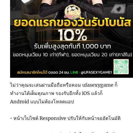
ไม่ว่าคุณจะเล่นผ่านมือถือหรือคอม ufasexygame ก็
ทำงานได้เต็มคุณภาพ รองรับอีกทั้ง iOS แล้วก็
Android แบบไม่ต้องโหลดแอป
• หน้าเว็บไซต์ Responsive ปรับให้กับหน้าจออัตโนมัติ