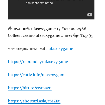
เว็บตรง100% ufasexygame 13 ธันวาคม 2568
Colleen casino ufasexygame มาแรงที่สุด Top 95
ขอขอบคุณมากwebsite
ufasexygame
https://rebrand.ly/ufasexygame
https://cutly.info/ufasexygame
https://bitt.to/cwmazn
https://shorturl.asia/cMZEu