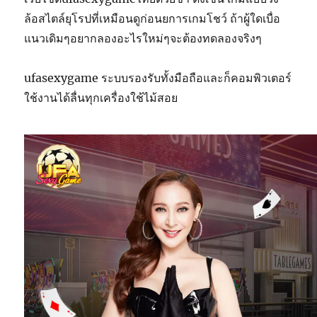
ล้อสไตล์ยุโรปที่เหมือนดูก่อนยการเกมโชว์ ถ้าผู้ใดเบื่อ
แนวเดิมๆอยากลองอะไรใหม่ๆจะต้องทดลองจริงๆ
ufasexygame ระบบรองรับทั้งมือถือและก็คอมพิวเตอร์
ใช้งานได้ลื่นทุกเครื่องใช้ไม้สอย