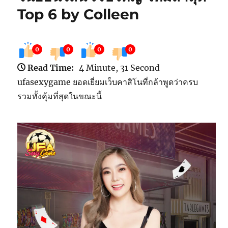
Top 6 by Colleen
0
0
0
0
Read Time:
4 Minute, 31 Second
ufasexygame ยอดเยี่ยมเว็บคาสิโนที่กล้าพูดว่าครบ
รวมทั้งคุ้มที่สุดในขณะนี้