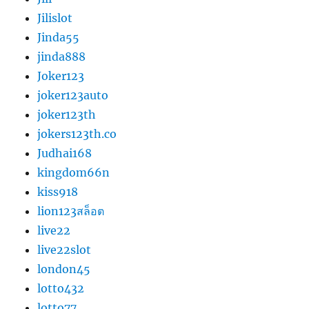
Jilislot
Jinda55
jinda888
Joker123
joker123auto
joker123th
jokers123th.co
Judhai168
kingdom66n
kiss918
lion123สล็อต
live22
live22slot
london45
lotto432
lotto77