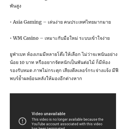
พันสูง
• Asia Gaming – เล่นง่าย คนประเทศไทยมากมาย
• WM Casino – เหมาะกับมือใหม่ ระบบเข้าใจง่าย
ยูฟ่าเบท ห้องเกมมีหลายโต๊ะให้เลือก ไม่ว่าจะพนันอย่าง
น้อย 10 บาท หรืออยากจัดหนักเป็นพันต่อไม้ ก็มีห้อง
รองรับหมด ภาพไม่กระตุก เสียงดีลเลอร์กระจ่างแจ้ง มีฟี
พบร์ย้ำผลย้อนหลังให้มองอีกต่างหาก