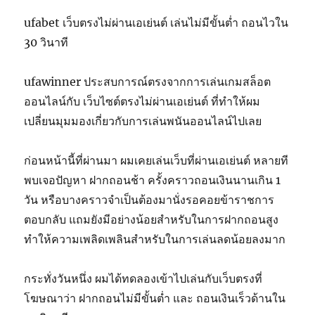
ufabet เว็บตรงไม่ผ่านเอเย่นต์ เล่นไม่มีขั้นต่ำ ถอนไวใน
30 วินาที
ufawinner ประสบการณ์ตรงจากการเล่นเกมสล็อต
ออนไลน์กับ เว็บไซต์ตรงไม่ผ่านเอเย่นต์ ที่ทำให้ผม
เปลี่ยนมุมมองเกี่ยวกับการเล่นพนันออนไลน์ไปเลย
ก่อนหน้านี้ที่ผ่านมา ผมเคยเล่นเว็บที่ผ่านเอเย่นต์ หลายที
พบเจอปัญหา ฝากถอนช้า ครั้งคราวถอนเงินนานเกิน 1
วัน หรือบางคราวจำเป็นต้องมานั่งรอคอยข้าราชการ
ตอบกลับ แถมยังมีอย่างน้อยสำหรับในการฝากถอนสูง
ทำให้ความเพลิดเพลินสำหรับในการเล่นลดน้อยลงมาก
กระทั่งวันหนึ่ง ผมได้ทดลองเข้าไปเล่นกับเว็บตรงที่
โฆษณาว่า ฝากถอนไม่มีขั้นต่ำ และ ถอนเงินเร็วด้านใน