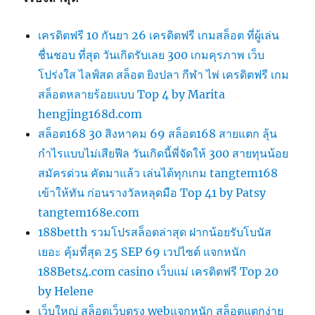
เครดิตฟรี 10 กันยา 26 เครดิตฟรี เกมสล็อต ที่ผู้เล่น
ชื่นชอบ ที่สุด วันเกิดรับเลย 300 เกมคุรภาพ เว็บ
โปร่งใส ไลฟ์สด สล็อต ยิงปลา กีฬา ไพ่ เครดิตฟรี เกม
สล็อตหลายร้อยแบบ Top 4 by Marita
hengjing168d.com
สล็อต168 30 สิงหาคม 69 สล็อต168 สายแตก ลุ้น
กำไรแบบไม่เสียฟีล วันเกิดนี้พี่จัดให้ 300 สายทุนน้อย
สมัครด่วน คัดมาแล้ว เล่นได้ทุกเกม tangtem168
เข้าให้ทัน ก่อนรางวัลหลุดมือ Top 41 by Patsy
tangtem168e.com
188betth รวมโปรสล็อตล่าสุด ฝากน้อยรับโบนัส
เยอะ คุ้มที่สุด 25 SEP 69 เวปไซต์ แจกหนัก
188Bets4.com casino เว็บแม่ เครดิตฟรี Top 20
by Helene
เว็บใหญ่ สล็อตเว็บตรง webแจกหนัก สล็อตแตกง่าย