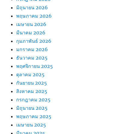
มิถุนายน 2026
พฤษภาคม 2026
เมษายน 2026
มีนาคม 2026
กุมภาพันธ์ 2026
มกราคม 2026
ธันวาคม 2025
พฤศจิกายน 2025
ตุลาคม 2025
กันยายน 2025
สิงหาคม 2025
กรกฎาคม 2025
มิถุนายน 2025
พฤษภาคม 2025
เมษายน 2025
มีนาคม 2025