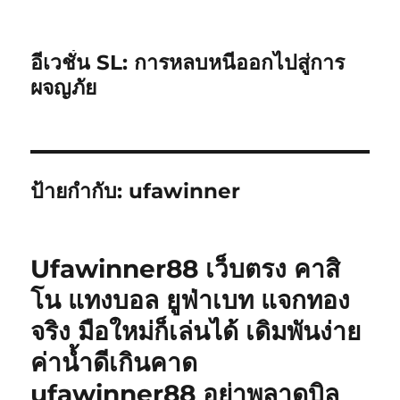
อีเวชั่น SL: การหลบหนีออกไปสู่การ
ผจญภัย
ป้ายกำกับ:
ufawinner
Ufawinner88 เว็บตรง คาสิ
โน แทงบอล ยูฟ่าเบท แจกทอง
จริง มือใหม่ก็เล่นได้ เดิมพันง่าย
ค่าน้ำดีเกินคาด
ufawinner88 อย่าพลาดบิล