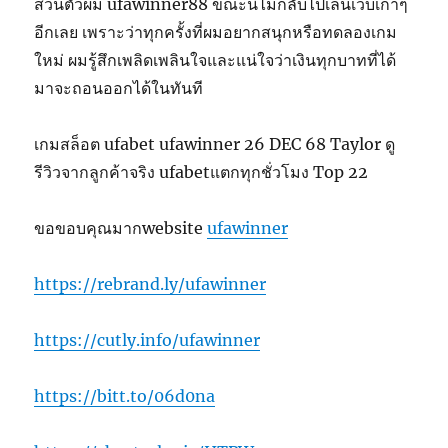
ส่วนตัวผม ufawinner88 ขณะนี้ไม่กลับไปเล่นเว็บเก่าๆ
อีกเลย เพราะว่าทุกครั้งที่ผมอยากสนุกหรือทดลองเกม
ใหม่ ผมรู้สึกเพลิดเพลินใจและแน่ใจว่าเงินทุกบาทที่ได้
มาจะถอนออกได้ในทันที
เกมสล็อต ufabet ufawinner 26 DEC 68 Taylor ดู
รีวิวจากลูกค้าจริง ufabetแตกทุกชั่วโมง Top 22
ขอขอบคุณมากwebsite
ufawinner
https://rebrand.ly/ufawinner
https://cutly.info/ufawinner
https://bitt.to/06d0na