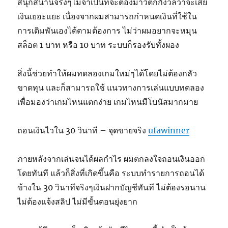
สนุกสนานจริงๆไม่จำเป็นที่จะต้องมาวิตกกังวลว่าจะเสีย
เงินเยอะแยะ เนื่องจากผมสามารถกำหนดเงินที่ใช้ใน
การเดิมพันเองได้ตามต้องการ ไม่ว่าผมอยากจะหมุน
สล็อต 1 บาท หรือ 10 บาท ระบบก็รองรับทั้งผอง
สิ่งนี้ช่วยทำให้ผมทดลองเกมใหม่ๆได้โดยไม่ต้องกลัว
ขาดทุน และก็สามารถใช้ แนวทางการเล่นแบบทดลอง
เพื่อมองว่าเกมไหนแตกง่าย เกมไหนมีโบนัสมากมาย
ถอนเงินไวใน 30 วินาที – จุดขายจริง
ufawinner
ภายหลังจากเล่นจนได้ผลกำไร ผมตกลงใจถอนเงินออก
โดยทันที แล้วก็สิ่งที่เกิดขึ้นคือ ระบบทำรายการถอนได้
ข้างใน 30 วินาทีจริงๆเงินฝากบัญชีทันที ไม่ต้องรอนาน
ไม่ต้องแจ้งสลิป ไม่มีขั้นตอนยุ่งยาก