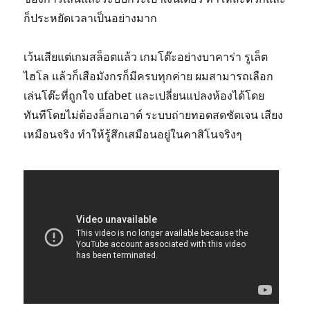
ก็ประหยัดเวลาเป็นอย่างมาก
เว้นเสียแต่เกมสล็อตแล้ว เกมโต๊ะอย่างบาคาร่า รูเล็ต
ไฮโล แล้วก็เสือมังกรก็มีครบทุกค่าย ผมสามารถเลือก
เล่นโต๊ะที่ถูกใจ ufabet และเปลี่ยนแปลงห้องได้โดย
ทันทีโดยไม่ต้องล็อกเอาต์ ระบบถ่ายทอดสดชัดเจน เสียง
เหมือนจริง ทำให้รู้สึกเสมือนอยู่ในคาสิโนจริงๆ