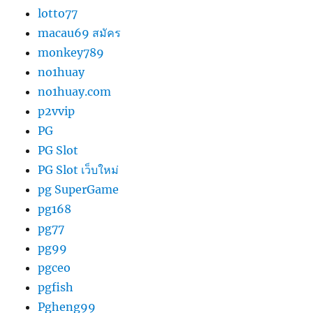
lotto77
macau69 สมัคร
monkey789
no1huay
no1huay.com
p2vvip
PG
PG Slot
PG Slot เว็บใหม่
pg SuperGame
pg168
pg77
pg99
pgceo
pgfish
Pgheng99