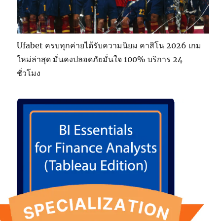
Ufabet ครบทุกค่ายได้รับความนิยม คาสิโน 2026 เกม
ใหม่ล่าสุด มั่นคงปลอดภัยมั่นใจ 100% บริการ 24
ชั่วโมง