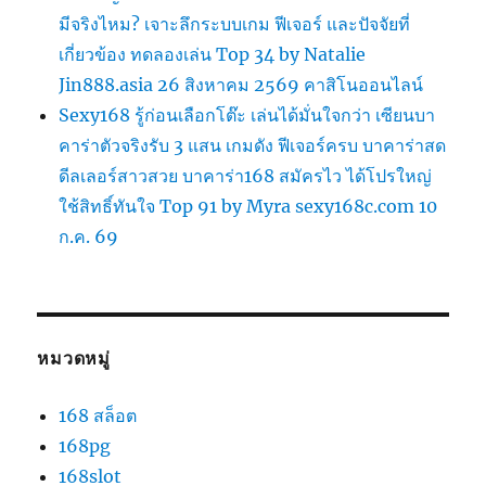
มีจริงไหม? เจาะลึกระบบเกม ฟีเจอร์ และปัจจัยที่
เกี่ยวข้อง ทดลองเล่น Top 34 by Natalie
Jin888.asia 26 สิงหาคม 2569 คาสิโนออนไลน์
Sexy168 รู้ก่อนเลือกโต๊ะ เล่นได้มั่นใจกว่า เซียนบา
คาร่าตัวจริงรับ 3 แสน เกมดัง ฟีเจอร์ครบ บาคาร่าสด
ดีลเลอร์สาวสวย บาคาร่า168 สมัครไว ได้โปรใหญ่
ใช้สิทธิ์ทันใจ Top 91 by Myra sexy168c.com 10
ก.ค. 69
หมวดหมู่
168 สล็อต
168pg
168slot