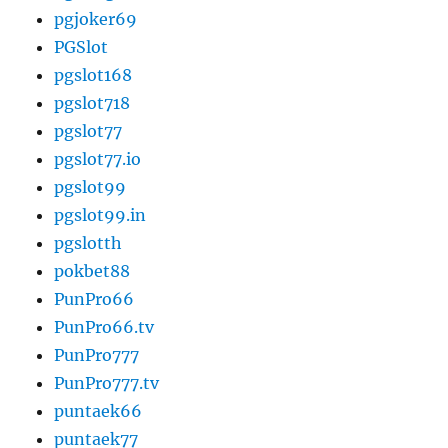
pgjoker69
PGSlot
pgslot168
pgslot718
pgslot77
pgslot77.io
pgslot99
pgslot99.in
pgslotth
pokbet88
PunPro66
PunPro66.tv
PunPro777
PunPro777.tv
puntaek66
puntaek77