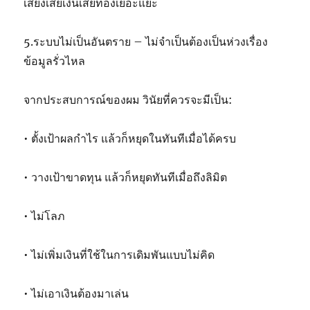
เสี่ยงเสียเงินเสียทองเยอะแยะ
5.ระบบไม่เป็นอันตราย – ไม่จำเป็นต้องเป็นห่วงเรื่อง
ข้อมูลรั่วไหล
จากประสบการณ์ของผม วินัยที่ควรจะมีเป็น:
• ตั้งเป้าผลกำไร แล้วก็หยุดในทันทีเมื่อได้ครบ
• วางเป้าขาดทุน แล้วก็หยุดทันทีเมื่อถึงลิมิต
• ไม่โลภ
• ไม่เพิ่มเงินที่ใช้ในการเดิมพันแบบไม่คิด
• ไม่เอาเงินต้องมาเล่น