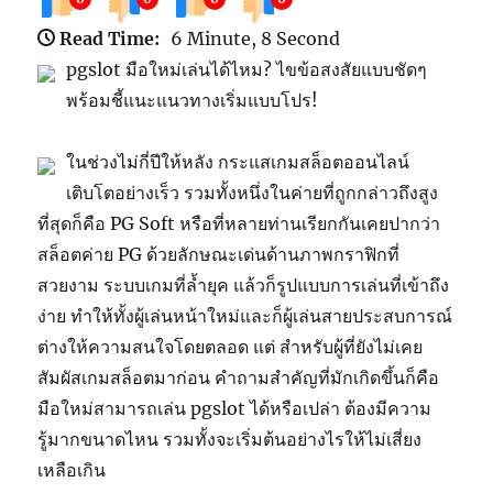
Read Time:
6 Minute, 8 Second
pgslot มือใหม่เล่นได้ไหม? ไขข้อสงสัยแบบชัดๆ
พร้อมชี้แนะแนวทางเริ่มแบบโปร!
ในช่วงไม่กี่ปีให้หลัง กระแสเกมสล็อตออนไลน์
เติบโตอย่างเร็ว รวมทั้งหนึ่งในค่ายที่ถูกกล่าวถึงสูง
ที่สุดก็คือ PG Soft หรือที่หลายท่านเรียกกันเคยปากว่า
สล็อตค่าย PG ด้วยลักษณะเด่นด้านภาพกราฟิกที่
สวยงาม ระบบเกมที่ล้ำยุค แล้วก็รูปแบบการเล่นที่เข้าถึง
ง่าย ทำให้ทั้งผู้เล่นหน้าใหม่และก็ผู้เล่นสายประสบการณ์
ต่างให้ความสนใจโดยตลอด แต่ สำหรับผู้ที่ยังไม่เคย
สัมผัสเกมสล็อตมาก่อน คำถามสำคัญที่มักเกิดขึ้นก็คือ
มือใหม่สามารถเล่น pgslot ได้หรือเปล่า ต้องมีความ
รู้มากขนาดไหน รวมทั้งจะเริ่มต้นอย่างไรให้ไม่เสี่ยง
เหลือเกิน