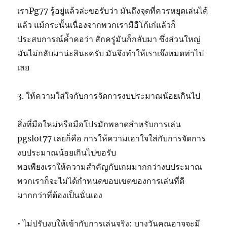
เราPg77 รู้อยู่แล้วล่ะขอรับว่า มันถึงจุดที่ควรหยุดเล่นได้
แล้ว แม้กระนั้นเนื่องจากพวกเรามีอีโก้เก๋แล้วก็
ประสบการณ์ค้ำคอว่า สักครู่มันก็กลับมา ซึ่งส่วนใหญ่
มันไม่กลับมาน่ะสินะครับ มันจึงทำให้เราเจ๊งหมดท่าไป
เลย
3. ให้ความใส่ใจกับการจัดการงบประมาณน้อยเกินไป
สิ่งที่มือใหม่หรือมือโปรมักพลาดสำหรับการเล่น
pgslot77 เลยก็คือ การให้ความเอาใจใส่กับการจัดการ
งบประมาณน้อยเกินไปขอรับ
พอเพียงเราให้ความสำคัญกับเกมมากกว่างบประมาณ
พวกเราก็จะไม่ได้กำหนดขอบเขตของการเล่นที่ดี
มากกว่าที่ต้องเป็นนั่นเอง
• ไม่ปรับงบให้เข้ากับการเล่นจริง: บางวันคุณอาจจะมี