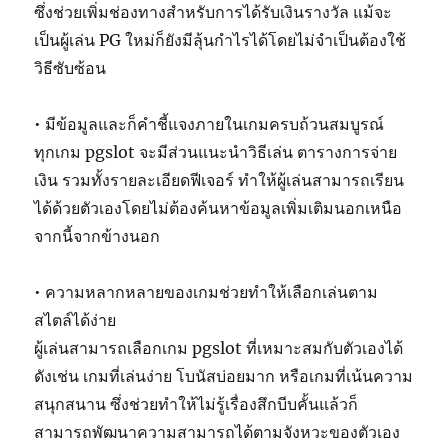
ซึ่งช่วยเพิ่มช่องทางสำหรับการได้รับเงินรางวัล แม้จะ
เป็นผู้เล่น PG ใหม่ก็ยังมีลุ้นกำไรได้โดยไม่จำเป็นต้องใช้
วิธีซับซ้อน
• มีข้อมูลและก็คำชี้แจงภายในเกมครบถ้วนสมบูรณ์
ทุกเกม pgslot จะมีส่วนแนะนำวิธีเล่น ตารางการจ่าย
เงิน รวมทั้งรายละเอียดฟีเจอร์ ทำให้ผู้เล่นสามารถเรียน
ได้ด้วยตัวเองโดยไม่ต้องค้นหาข้อมูลเพิ่มเติมนอกเหนือ
จากนี้จากข้างนอก
• ความหลากหลายของเกมช่วยทำให้เลือกเล่นตาม
สไตล์ได้ง่าย
ผู้เล่นสามารถเลือกเกม pgslot ที่เหมาะสมกับตัวเองได้
ดังเช่น เกมที่เล่นง่าย โบนัสบ่อยมาก หรือเกมที่เน้นความ
สนุกสนาน ซึ่งช่วยทำให้ไม่รู้เรื่องสึกบีบคั้นแล้วก็
สามารถพัฒนาความสามารถได้ตามจังหวะของตัวเอง