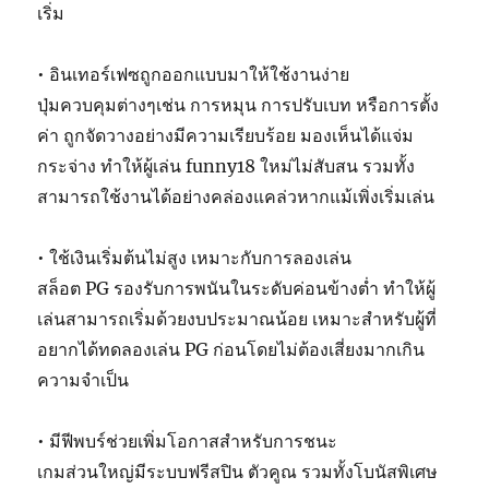
เริ่ม
• อินเทอร์เฟซถูกออกแบบมาให้ใช้งานง่าย
ปุ่มควบคุมต่างๆเช่น การหมุน การปรับเบท หรือการตั้ง
ค่า ถูกจัดวางอย่างมีความเรียบร้อย มองเห็นได้แจ่ม
กระจ่าง ทำให้ผู้เล่น funny18 ใหม่ไม่สับสน รวมทั้ง
สามารถใช้งานได้อย่างคล่องแคล่วหากแม้เพิ่งเริ่มเล่น
• ใช้เงินเริ่มต้นไม่สูง เหมาะกับการลองเล่น
สล็อต PG รองรับการพนันในระดับค่อนข้างต่ำ ทำให้ผู้
เล่นสามารถเริ่มด้วยงบประมาณน้อย เหมาะสำหรับผู้ที่
อยากได้ทดลองเล่น PG ก่อนโดยไม่ต้องเสี่ยงมากเกิน
ความจำเป็น
• มีฟีพบร์ช่วยเพิ่มโอกาสสำหรับการชนะ
เกมส่วนใหญ่มีระบบฟรีสปิน ตัวคูณ รวมทั้งโบนัสพิเศษ