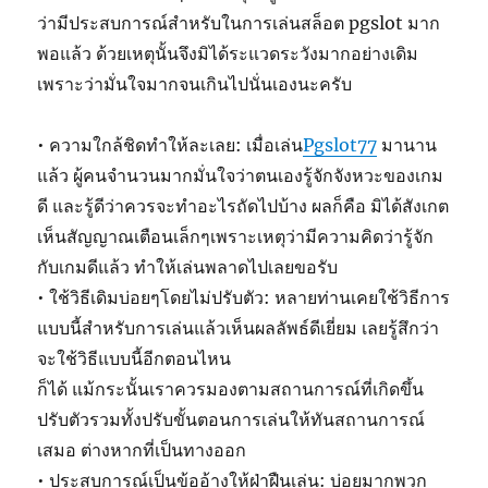
ว่ามีประสบการณ์สำหรับในการเล่นสล็อต pgslot มาก
พอแล้ว ด้วยเหตุนั้นจึงมิได้ระแวดระวังมากอย่างเดิม
เพราะว่ามั่นใจมากจนเกินไปนั่นเองนะครับ
• ความใกล้ชิดทำให้ละเลย: เมื่อเล่น
Pgslot77
มานาน
แล้ว ผู้คนจำนวนมากมั่นใจว่าตนเองรู้จักจังหวะของเกม
ดี และรู้ดีว่าควรจะทำอะไรถัดไปบ้าง ผลก็คือ มิได้สังเกต
เห็นสัญญาณเตือนเล็กๆเพราะเหตุว่ามีความคิดว่ารู้จัก
กับเกมดีแล้ว ทำให้เล่นพลาดไปเลยขอรับ
• ใช้วิธีเดิมบ่อยๆโดยไม่ปรับตัว: หลายท่านเคยใช้วิธีการ
แบบนี้สำหรับการเล่นแล้วเห็นผลลัพธ์ดีเยี่ยม เลยรู้สึกว่า
จะใช้วิธีแบบนี้อีกตอนไหน
ก็ได้ แม้กระนั้นเราควรมองตามสถานการณ์ที่เกิดขึ้น
ปรับตัวรวมทั้งปรับขั้นตอนการเล่นให้ทันสถานการณ์
เสมอ ต่างหากที่เป็นทางออก
• ประสบการณ์เป็นข้ออ้างให้ฝ่าฝืนเล่น: บ่อยมากพวก