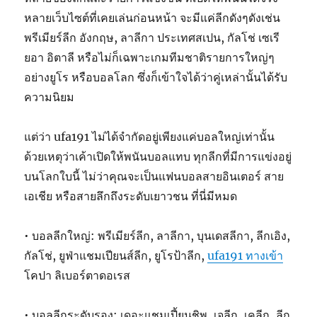
หลายเว็บไซต์ที่เคยเล่นก่อนหน้า จะมีแค่ลีกดังๆดังเช่น
พรีเมียร์ลีก อังกฤษ, ลาลีกา ประเทศสเปน, กัลโช่ เซเรี
ยอา อิตาลี หรือไม่ก็เฉพาะเกมทีมชาติรายการใหญ่ๆ
อย่างยูโร หรือบอลโลก ซึ่งก็เข้าใจได้ว่าคู่เหล่านั้นได้รับ
ความนิยม
แต่ว่า ufa191 ไม่ได้จำกัดอยู่เพียงแค่บอลใหญ่เท่านั้น
ด้วยเหตุว่าเค้าเปิดให้พนันบอลแทบ ทุกลีกที่มีการแข่งอยู่
บนโลกใบนี้ ไม่ว่าคุณจะเป็นแฟนบอลสายอินเตอร์ สาย
เอเชีย หรือสายลึกถึงระดับเยาวชน ที่นี่มีหมด
• บอลลีกใหญ่: พรีเมียร์ลีก, ลาลีกา, บุนเดสลีกา, ลีกเอิง,
กัลโช่, ยูฟ่าแชมเปียนส์ลีก, ยูโรป้าลีก,
ufa191 ทางเข้า
โคปา ลิเบอร์ตาดอเรส
• บอลลีกระดับรอง: เดอะแชมเปี้ยนชิพ, เจลีก, เคลีก, ลีก