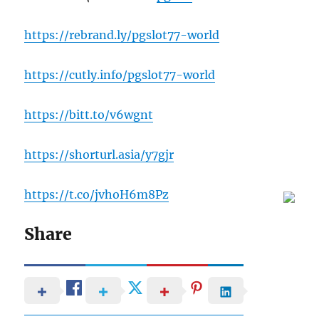
https://rebrand.ly/pgslot77-world
https://cutly.info/pgslot77-world
https://bitt.to/v6wgnt
https://shorturl.asia/y7gjr
https://t.co/jvhoH6m8Pz
Share