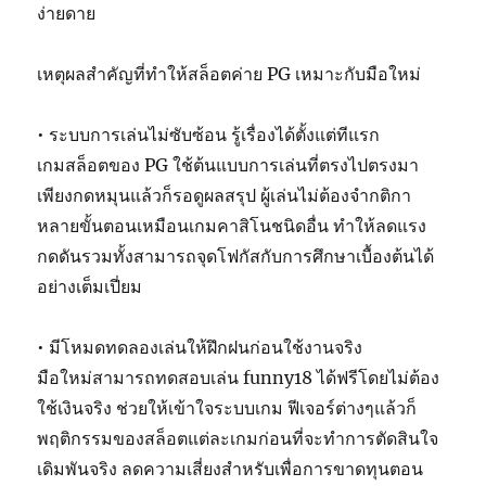
ง่ายดาย
เหตุผลสำคัญที่ทำให้สล็อตค่าย PG เหมาะกับมือใหม่
• ระบบการเล่นไม่ซับซ้อน รู้เรื่องได้ตั้งแต่ทีแรก
เกมสล็อตของ PG ใช้ต้นแบบการเล่นที่ตรงไปตรงมา
เพียงกดหมุนแล้วก็รอดูผลสรุป ผู้เล่นไม่ต้องจำกติกา
หลายขั้นตอนเหมือนเกมคาสิโนชนิดอื่น ทำให้ลดแรง
กดดันรวมทั้งสามารถจุดโฟกัสกับการศึกษาเบื้องต้นได้
อย่างเต็มเปี่ยม
• มีโหมดทดลองเล่นให้ฝึกฝนก่อนใช้งานจริง
มือใหม่สามารถทดสอบเล่น funny18 ได้ฟรีโดยไม่ต้อง
ใช้เงินจริง ช่วยให้เข้าใจระบบเกม ฟีเจอร์ต่างๆแล้วก็
พฤติกรรมของสล็อตแต่ละเกมก่อนที่จะทำการตัดสินใจ
เดิมพันจริง ลดความเสี่ยงสำหรับเพื่อการขาดทุนตอน