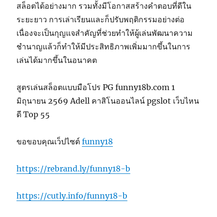
สล็อตได้อย่างมาก รวมทั้งมีโอกาสสร้างคำตอบที่ดีใน
ระยะยาว การเล่าเรียนและก็ปรับพฤติกรรมอย่างต่อ
เนื่องจะเป็นกุญแจสำคัญที่ช่วยทำให้ผู้เล่นพัฒนาความ
ชำนาญแล้วก็ทำให้มีประสิทธิภาพเพิ่มมากขึ้นในการ
เล่นได้มากขึ้นในอนาคต
สูตรเล่นสล็อตแบบมือโปร PG funny18b.com 1
มิถุนายน 2569 Adell คาสิโนออนไลน์ pgslot เว็บไหน
ดี Top 55
ขอขอบคุณเว็ปไซต์
funny18
https://rebrand.ly/funny18-b
https://cutly.info/funny18-b