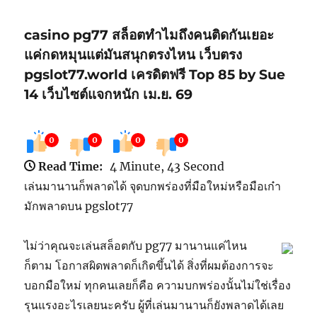
casino pg77 สล็อตทำไมถึงคนติดกันเยอะ
แค่กดหมุนแต่มันสนุกตรงไหน เว็บตรง
pgslot77.world เครดิตฟรี Top 85 by Sue
14 เว็บไซต์แจกหนัก เม.ย. 69
0
0
0
0
Read Time:
4 Minute, 43 Second
เล่นมานานก็พลาดได้ จุดบกพร่องที่มือใหม่หรือมือเก๋า
มักพลาดบน pgslot77
ไม่ว่าคุณจะเล่นสล็อตกับ pg77 มานานแค่ไหน
ก็ตาม โอกาสผิดพลาดก็เกิดขึ้นได้ สิ่งที่ผมต้องการจะ
บอกมือใหม่ ทุกคนเลยก็คือ ความบกพร่องนั้นไม่ใช่เรื่อง
รุนแรงอะไรเลยนะครับ ผู้ที่เล่นมานานก็ยังพลาดได้เลย