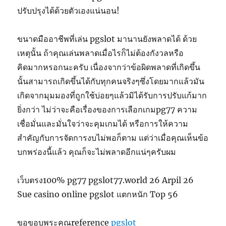
ปรับปรุงได้ด้วยตัวเองแน่นอน!
ขนาดมืออาชีพที่เล่น pgslot มานานยังพลาดได้ ด้วย
เหตุนั้น ถ้าคุณเล่นพลาดเมื่อไรก็ไม่ต้องกังวลหรือ
คิดมากหรอกนะครับ เนื่องจากว่าข้อผิดพลาดที่เกิดขึ้น
นั้นสามารถเกิดขึ้นได้กับทุกคนจริงๆซึ่งโดยมากแล้วมัน
เกิดจากมุมมองที่ถูกใช้บ่อยๆแล้วมิได้รับการปรับแก้มาก
ยิ่งกว่า ไม่ว่าจะคือเรื่องของการเลือกเกมpg77 ความ
เชื่อมั่นและมั่นใจว่าจะคุมเกมได้ หรือการให้ความ
สำคัญกับการจัดการงบไม่พอก็ตาม แต่ว่าเมื่อคุณเห็นข้อ
บกพร่องนี้แล้ว คุณก็จะไม่พลาดอีกแน่ๆครับผม
เว็บตรง100% pg77 pgslot77.world 26 Arpil 26
Sue casino online pgslot แตกหนัก Top 56
ขอขอบพระคุณreference
pgslot