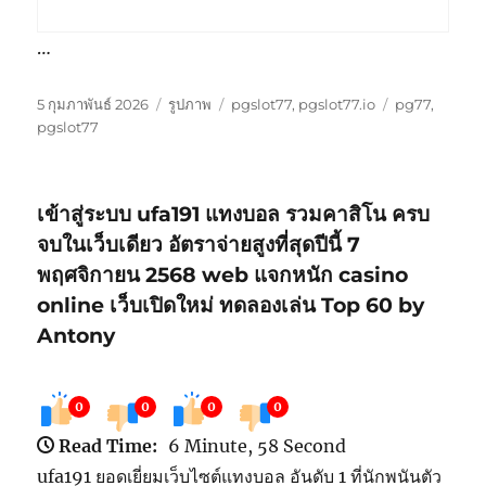
…
เขียน
รูป
หมวด
ป้าย
5 กุมภาพันธ์ 2026
รูปภาพ
pgslot77
,
pgslot77.io
pg77
,
เมื่อ
แบบ
หมู่
กำกับ
pgslot77
เรื่อง
เข้าสู่ระบบ ufa191 แทงบอล รวมคาสิโน ครบ
จบในเว็บเดียว อัตราจ่ายสูงที่สุดปีนี้ 7
พฤศจิกายน 2568 web แจกหนัก casino
online เว็บเปิดใหม่ ทดลองเล่น Top 60 by
Antony
0
0
0
0
Read Time:
6 Minute, 58 Second
ufa191 ยอดเยี่ยมเว็บไซต์แทงบอล อันดับ 1 ที่นักพนันตัว